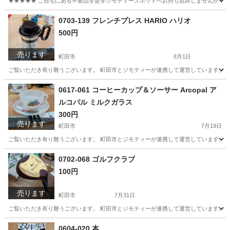
★★★★★ ご自宅にある不要品を是非ジモティースポットへお持ち込みしませんか？ 家
東京
町田市
ワンピース
キャミソール
0703-139 フレンチプレス HARIO ハリオ
500円
売ります
町田市
8月1日
ご覧いただき有り難うございます。 町田市とジモティーが連携して運営しています。 粗
東京
町田市
食器
リユース
0617-061 コーヒーカップ＆ソーサー Arcopal ア
ルコパル ミルクガラス
300円
売ります
町田市
7月19日
ご覧いただき有り難うございます。 町田市とジモティーが連携して運営しています。 粗
東京
町田市
食器
Arcopal
0702-068 ゴルフクラブ
100円
売ります
町田市
7月31日
ご覧いただき有り難うございます。 町田市とジモティーが連携して運営しています。 粗
東京
町田市
ゴルフ
リユース
0604-020 本