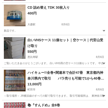
CD 詰め替え TDK 30枚入り
400円
大森駅
8月6日
新品です。
東京
大田区
大森駅
CD
白いVHSケース 11個セット｜空ケース｜代官山受
け取り
550円
恵比寿駅
8月6日
ご覧いただきありがとうございます。 白いVHS用の空ケース11個セットです。 中古品
東京
渋谷区
恵比寿駅
その他
VHS
ハイキュー!!全巻+関連本で合計47冊 東京都内神
奈川県内で取引 バラ売りも可能で1から40巻だ
け買いたいなどの場合、すこし値引きします
13,000円
取引現場で、不要なマンガ全巻くださる場合は、
町田市
8月6日
ハイキュー！！の値段を少し値引きできる場合も
～取引場所～ JR横浜線のすべての駅で取引できます。 取引可能場所は、 東神奈川駅
あります。
東京
町田市
マンガ、コミック、アニメ
バラ
📚『すんドめ』全8巻