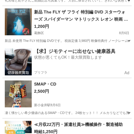
礼宮様と紀子さんご結婚記念写真集です。 大切に保管されていて、きれいな状態です。
東京
町田市
鶴川駅
写真集
状態
新品 The FLY ザ フライ 特別編 DVD スターウォ
ーズ スパイダーマン マトリックス レオン 映画 ス
ポーン アメリカンコミック ガミラシークレット
1,200円
葛飾区
8月6日
新品 未使用 The FLY 特別編 DVDです。 税抜定価 3,980円 映像特典付 ノークレーム、
東京
葛飾区
本/CD/DVD
アメリカン
【求】ジモティーに出せない健康器具
状態が悪くてもOK！最大限買取します
プリフラ
Ad
SMAP・CD
2,500円
新小金井駅
8月6日
凄く懐かしい希少価値のあるSMAP・CDです。 24枚セット！！ メルカリなどでも完売し
東京
三鷹市
新小金井駅
CD
≪月収22万円・派遣社員≫機械操作・製造補助
時給1,250円