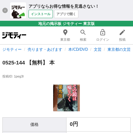
アプリならお得な情報を見逃さない！
インストール
アプリで開く
地元の掲示板 ジモティー 東京版
東京都
検索
ログイン
投稿
ジモティー
売ります・あげます
本/CD/DVD
文芸
東京都の文芸
0525-144 【無料】 本
投稿ID: 1peg3l
0円
価格