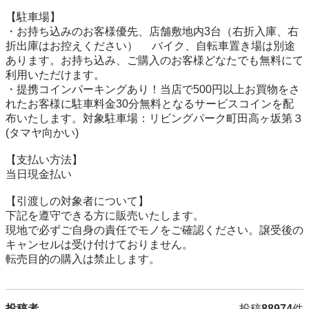
【駐⾞場】

・お持ち込みのお客様優先、店舗敷地内3台（右折入庫、右
折出庫はお控えください） 　バイク、自転車置き場は別途
あります。お持ち込み、ご購入のお客様どなたでも無料にて
利用いただけます。

・提携コインパーキングあり！当店で500円以上お買物をさ
れたお客様に駐車料金30分無料となるサービスコインを配
布いたします。対象駐車場：リビングパーク町田高ヶ坂第３
(タマヤ向かい)

【⽀払い⽅法】

当日現金払い

【引渡しの対象者について】

下記を遵守できる⽅に販売いたします。

現地で必ずご⾃⾝の責任でモノをご確認ください。譲受後の
キャンセルは受け付けておりません。

転売⽬的の購⼊は禁⽌します。
投稿者
投稿
88974
件