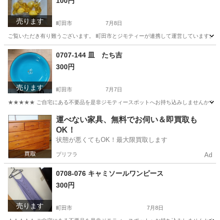
100円
売ります
町田市
7月8日
ご覧いただき有り難うございます。 町田市とジモティーが連携して運営しています。 粗
東京
町田市
アクセサリー
リユース
0707-144 皿 たち吉
300円
売ります
町田市
7月7日
★★★★★ ご自宅にある不要品を是非ジモティースポットへお持ち込みしませんか？ 家
東京
町田市
食器
たち吉
運べない家具、無料でお伺い＆即買取も
OK！
状態が悪くてもOK！最大限買取します
プリフラ
Ad
0708-076 キャミソールワンピース
300円
売ります
町田市
7月8日