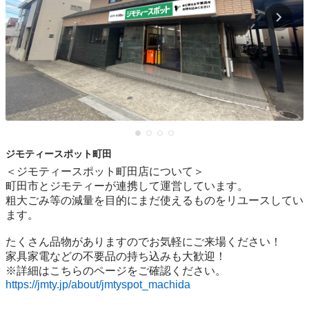
ジモティースポット町田
＜ジモティースポット町田店について＞

町田市とジモティーが連携して運営しています。

粗⼤ごみ等の減量を⽬的にまだ使えるものをリユースしてい
ます。

たくさん品物がありますのでお気軽にご来場ください！

家具家電などの不要品の持ち込みも大歓迎！

https://jmty.jp/about/jmtyspot_machida