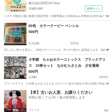
株式会社BREXA Next
茨城県 静駅
提携サイト
コネクタ製造工場の検査や測定作業！日勤専属＆土日祝休み＆年間休日128日★クリーン
茨城
常陸大宮市
静駅
その他
60色 カラークーピー ペンシル
500円
氷川台駅
8月6日
消しゴム､削りき器なし，60色カラーペンシル，中に6つ色少し使用あります。他の色
東京
練馬区
氷川台駅
絵本
小学館 ちゃおホラーコミックス ブラックアリ
ス 10巻セット なかむらさとみ 少女漫画
800円
志茂駅
8月6日
ブラックアリス 1-10巻 なかむらさとみ ※カバーに多少の折れや本の日焼け等ありま
東京
北区
志茂駅
マンガ、コミック、アニメ
【求】古いお人形、お譲りください
状態が悪くてもOK！最大限買取します
プリフラ
Ad