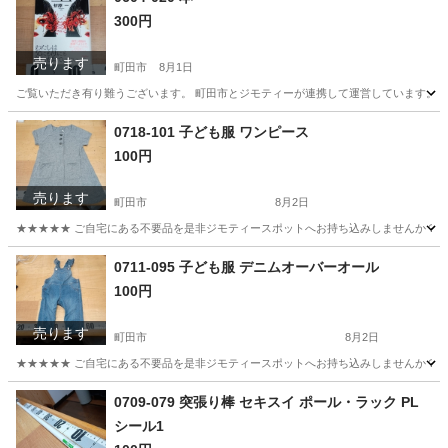
300円
売ります
町田市
8月1日
ご覧いただき有り難うございます。 町田市とジモティーが連携して運営しています。 粗
東京
町田市
ビジネス、経済
リユース
0718-101 子ども服 ワンピース
100円
売ります
町田市
8月2日
★★★★★ ご自宅にある不要品を是非ジモティースポットへお持ち込みしませんか？ 家
東京
町田市
キッズ用品
現地
0711-095 子ども服 デニムオーバーオール
100円
売ります
町田市
8月2日
★★★★★ ご自宅にある不要品を是非ジモティースポットへお持ち込みしませんか？ 家
東京
町田市
ベビー用品
オーバーオール
0709-079 突張り棒 セキスイ ポール・ラック PL
シール1