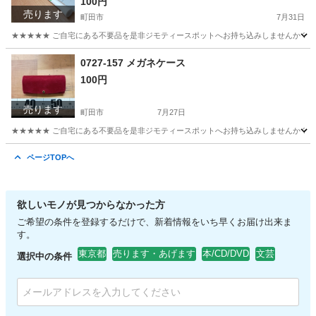
100円
売ります
町田市
7月31日
★★★★★ ご自宅にある不要品を是非ジモティースポットへお持ち込みしませんか？ 家
東京
町田市
その他
ポール
0727-157 メガネケース
100円
売ります
町田市
7月27日
★★★★★ ご自宅にある不要品を是非ジモティースポットへお持ち込みしませんか？ 家
東京
町田市
インテリア雑貨/小物
メガネ
ページTOPへ
欲しいモノが見つからなかった方
ご希望の条件を登録するだけで、新着情報をいち早くお届け出来ま
す。
東京都
売ります・あげます
本/CD/DVD
文芸
選択中の条件