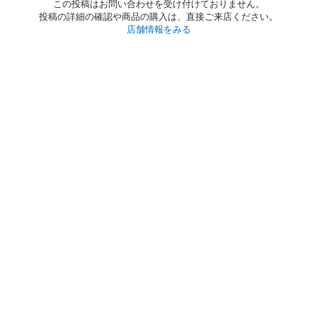
この投稿はお問い合わせを受け付けておりません。
投稿の詳細の確認や商品の購入は、直接ご来店ください。
店舗情報をみる
初めての方へ
利用規約
プライバシーポリシー
プライバシー・ステートメント
健全化に資する運用方針
お問い合わせ
運営会社
サイトマップ
ご利用ガイド
フリーワードで探す
PC版で表示
都道府県選択
特定商取引法の表示
利用者情報の外部送信について
© 2011-
2026
Jmty, Inc.