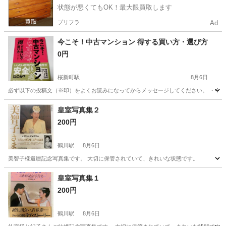
状態が悪くてもOK！最大限買取します
プリフラ
Ad
今こそ！中古マンション 得する買い方・選び方
0円
桜新町駅
8月6日
必ず以下の投稿文（※印）をよくお読みになってからメッセージしてください。 ・今こ
東京
世田谷区
桜新町駅
ビジネス、経済
東京
目黒区
皇室写真集２
200円
ビジネス、経済
有料
鶴川駅
8月6日
美智子様還暦記念写真集です。 大切に保管されていて、きれいな状態です。
東京
町田市
鶴川駅
写真集
状態
皇室写真集１
200円
鶴川駅
8月6日