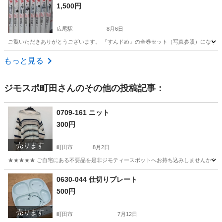
1,500円
広尾駅
8月6日
ご覧いただきありがとうございます。 『すんドめ』の全巻セット（写真参照）になります
東京
港区
広尾駅
マンガ、コミック、アニメ
すんドめ
もっと見る
ジモスポ町田
さんのその他の投稿記事：
0709-161 ニット
300円
売ります
町田市
8月2日
★★★★★ ご自宅にある不要品を是非ジモティースポットへお持ち込みしませんか？ 家
東京
町田市
セーター
現地
0630-044 仕切りプレート
500円
売ります
町田市
7月12日