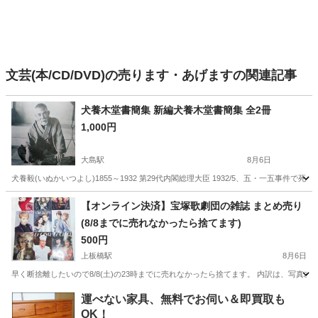
文芸(本/CD/DVD)の売ります・あげますの関連記事
犬養木堂書簡集 新編犬養木堂書簡集 全2冊
1,000円
大島駅
8月6日
犬養毅(いぬかいつよし)1855～1932 第29代内閣総理大臣 1932/5、五・一五事件で死去 1
東京
江東区
大島駅
歴史、心理、教育
書簡集
【オンライン決済】宝塚歌劇団の雑誌 まとめ売り
(8/8までに売れなかったら捨てます)
500円
上板橋駅
8月6日
早く断捨離したいので8/8(土)の23時までに売れなかったら捨てます。 内訳は、写真左上から右下の順番
東京
板橋区
上板橋駅
雑誌
運べない家具、無料でお伺い＆即買取も
OK！