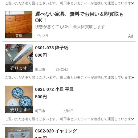
ご覧いただき有り難うございます。 町田市とジモティーが連携して運営しています。 粗
東京
町田市
食器
リユース
運べない家具、無料でお伺い＆即買取も
OK！
状態が悪くてもOK！最大限買取します
プリフラ
Ad
0601-073 障子紙
800円
売ります
町田市
7月25日
ご覧いただき有り難うございます。 町田市とジモティーが連携して運営しています。 粗
東京
町田市
カーペット/マット/ラグ
リユース
0621-072 小皿 平皿
500円
売ります
町田市
7月8日
ご覧いただき有り難うございます。 町田市とジモティーが連携して運営しています。 粗
東京
町田市
食器
リユース
0602-020 イヤリング