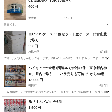
CD 詰め替え TDK 30枚入り
400円
大森駅
8月6日
新品です。
東京
大田区
大森駅
CD
白いVHSケース 11個セット｜空ケース｜代官山受
け取り
550円
恵比寿駅
8月6日
ご覧いただきありがとうございます。 白いVHS用の空ケース11個セットです。 中古品
東京
渋谷区
恵比寿駅
その他
VHS
ハイキュー!!全巻+関連本で合計47冊 東京都内神
奈川県内で取引 バラ売りも可能で1から40巻だ
け買いたいなどの場合、すこし値引きします
13,000円
取引現場で、不要なマンガ全巻くださる場合は、
町田市
8月6日
ハイキュー！！の値段を少し値引きできる場合も
～取引場所～ JR横浜線のすべての駅で取引できます。 取引可能場所は、 東神奈川駅
あります。
東京
町田市
マンガ、コミック、アニメ
バラ
📚『すんドめ』全8巻
1,500円