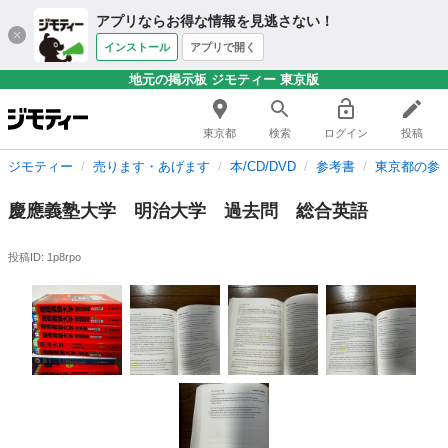
アプリならお得な情報を見逃さない！
インストール
アプリで開く
地元の掲示板 ジモティー 東京版
東京都
検索
ログイン
投稿
ジモティー
売ります・あげます
本/CD/DVD
参考書
東京都の参
慶應義塾大学 明治大学 過去問 総合英語
投稿ID: 1p8rpo