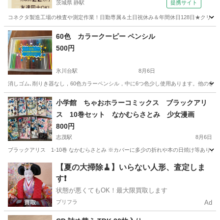
茨城県 静駅
提携サイト
コネクタ製造工場の検査や測定作業！日勤専属＆土日祝休み＆年間休日128日★クリーン
茨城
常陸大宮市
静駅
その他
60色 カラークーピー ペンシル
500円
氷川台駅
8月6日
消しゴム､削りき器なし，60色カラーペンシル，中に6つ色少し使用あります。他の色
東京
練馬区
氷川台駅
絵本
小学館 ちゃおホラーコミックス ブラックアリ
ス 10巻セット なかむらさとみ 少女漫画
800円
志茂駅
8月6日
ブラックアリス 1-10巻 なかむらさとみ ※カバーに多少の折れや本の日焼け等ありま
東京
北区
志茂駅
マンガ、コミック、アニメ
【夏の大掃除🧹】いらない人形、査定しま
す❗️
状態が悪くてもOK！最大限買取します
プリフラ
Ad