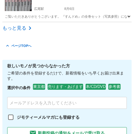
広尾駅
8月6日
ご覧いただきありがとうございます。 『すんドめ』の全巻セット（写真参照）になります
東京
港区
広尾駅
マンガ、コミック、アニメ
すんドめ
もっと見る
ページTOPへ
欲しいモノが見つからなかった方
ご希望の条件を登録するだけで、新着情報をいち早くお届け出来ま
す。
東京都
売ります・あげます
本/CD/DVD
参考書
選択中の条件
ジモティーメルマガにも登録する
新着投稿の通知をメールで受け取る