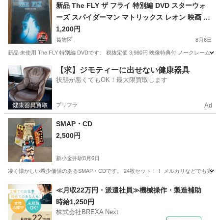
東京
町田市
鶴川駅
写真集
状態
新品 The FLY ザ フライ 特別編 DVD スターウォ
ーズ スパイダーマン マトリックス レオン 映画 ス
ポーン アメリカンコミック ガミラシークレット
1,200円
葛飾区
8月6日
新品 未使用 The FLY 特別編 DVDです。 税抜定価 3,980円 映像特典付 ノークレーム、
東京
葛飾区
本/CD/DVD
アメリカン
【求】ジモティーに出せない健康器具
状態が悪くてもOK！最大限買取します
プリフラ
Ad
SMAP・CD
2,500円
新小金井駅
8月6日
凄く懐かしい希少価値のあるSMAP・CDです。 24枚セット！！ メルカリなどでも完売し
東京
三鷹市
新小金井駅
CD
≪月収22万円・派遣社員≫機械操作・製造補助
時給1,250円
株式会社BREXA Next