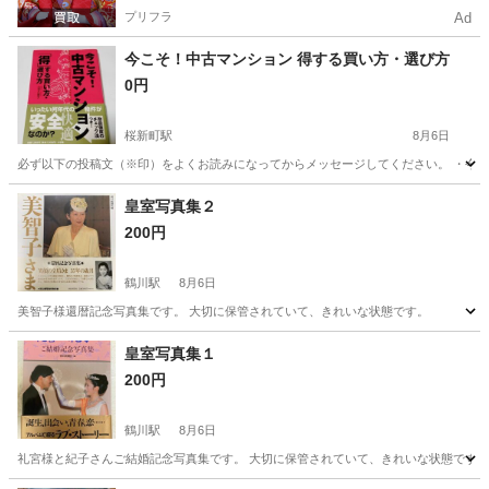
プリフラ
Ad
今こそ！中古マンション 得する買い方・選び方
0円
桜新町駅
8月6日
必ず以下の投稿文（※印）をよくお読みになってからメッセージしてください。 ・今こ
東京
世田谷区
桜新町駅
ビジネス、経済
東京
目黒区
皇室写真集２
200円
ビジネス、経済
有料
鶴川駅
8月6日
美智子様還暦記念写真集です。 大切に保管されていて、きれいな状態です。
東京
町田市
鶴川駅
写真集
状態
皇室写真集１
200円
鶴川駅
8月6日
礼宮様と紀子さんご結婚記念写真集です。 大切に保管されていて、きれいな状態です。