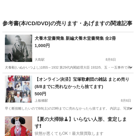
参考書(本/CD/DVD)の売ります・あげますの関連記事
犬養木堂書簡集 新編犬養木堂書簡集 全2冊
1,000円
大島駅
8月6日
犬養毅(いぬかいつよし)1855～1932 第29代内閣総理大臣 1932/5、五・一五事件で死去 1
東京
江東区
大島駅
歴史、心理、教育
書簡集
【オンライン決済】宝塚歌劇団の雑誌 まとめ売り
(8/8までに売れなかったら捨てます)
500円
上板橋駅
8月6日
早く断捨離したいので8/8(土)の23時までに売れなかったら捨てます。 内訳は、写真左上から右下の順番
東京
板橋区
上板橋駅
雑誌
【夏の大掃除🧹】いらない人形、査定しま
す❗️
状態が悪くてもOK！最大限買取します