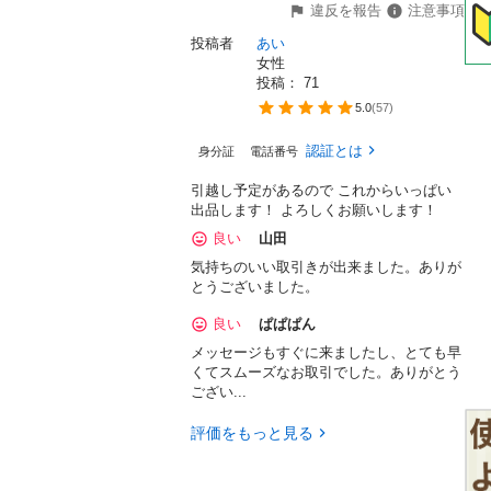
違反を報告
注意事項
投稿者
あい
女性
投稿： 
71
5.0
(
57
)
認証とは
身分証
電話番号
引越し予定があるので これからいっぱい
出品します！ よろしくお願いします！
良い
山田
気持ちのいい取引きが出来ました。ありが
とうございました。
良い
ぱぱぱん
メッセージもすぐに来ましたし、とても早
くてスムーズなお取引でした。ありがとう
ござい...
評価をもっと見る