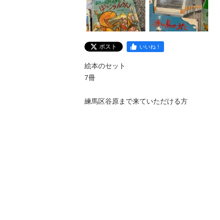
ポスト
いいね！
絵本のセット

7冊

練馬区谷原まで来ていただける方