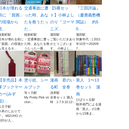
日本が壊れる
交通事故に遭
【5冊セッ
『三田評論』
前に 「貧困」
った時、あな
ト】小林よし
（慶應義塾機
の現場から
たを救うたっ
のり『ゴーマ
関誌） 約5
見...
た...
ニズ...
0...
桜新町駅
桜新町駅
蒲田駅
蒲田駅
日本が壊れる前に
・交通事故に遭っ
ご覧いただきあり
対象年代：[ 2021
「貧困」の現場か
た時、あなたを救
がとうございま
年10月〜2026年
ら見えるネ...
うたった一冊...
す。 小林よし...
7...
【非売品】本
塗り絵、シー
漫画 君のい
亜人 1〜13
革ブックマー
ルブック
る町 全巻
巻セット 漫
等々力駅
浅草駅
カー(みず
画
My Pretty Pink sti
全巻セット 購入
ひばりヶ丘駅
ほ)...
cker...
時 1-7.9.10.12-...
桜井画門による漫
八王子駅
画「亜人」の1巻
本革のしおりで
から13巻ま...
す。 MIZUHO の
刻印が入...