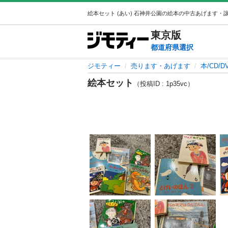
東京
版
都道府県選択
ジモティー
売ります・あげます
本/CD/D
絵本セット
（投稿ID : 1p35vc）