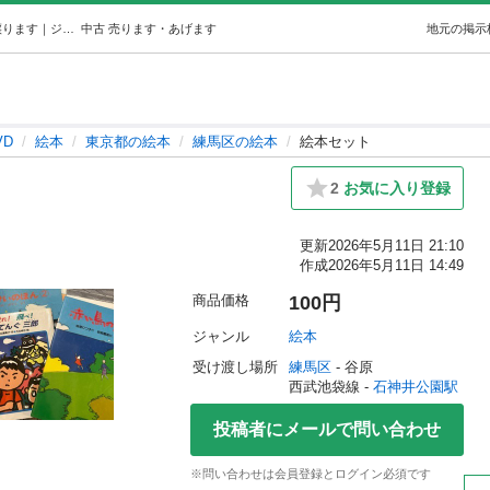
絵本セット (あい) 石神井公園の絵本の中古あげます・譲ります｜ジモティーで不用品の処分
中古
売ります・あげます
地元の掲示
VD
絵本
東京都の絵本
練馬区の絵本
絵本セット
2
お気に入り登録
更新
2026年5月11日 21:10
作成
2026年5月11日 14:49
商品価格
100円
ジャンル
絵本
受け渡し場所
練馬区
 - 谷原
西武池袋線 - 
石神井公園駅
投稿者にメールで問い合わせ
※問い合わせは会員登録とログイン必須です