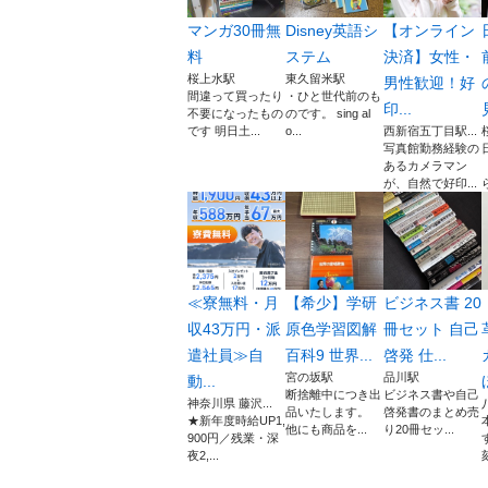
マンガ30冊無
Disney英語シ
【オンライン
料
ステム
決済】女性・
桜上水駅
東久留米駅
男性歓迎！好
間違って買ったり
・ひと世代前のも
印...
不要になったもの
のです。 sing al
です 明日土...
o...
西新宿五丁目駅...
写真館勤務経験の
あるカメラマン
が、自然で好印...
≪寮無料・月
【希少】学研
ビジネス書 20
収43万円・派
原色学習図解
冊セット 自己
遣社員≫自
百科9 世界...
啓発 仕...
宮の坂駅
品川駅
動...
断捨離中につき出
ビジネス書や自己
神奈川県 藤沢...
品いたします。
啓発書のまとめ売
★新年度時給UP1,
他にも商品を...
り20冊セッ...
900円／残業・深
夜2,...