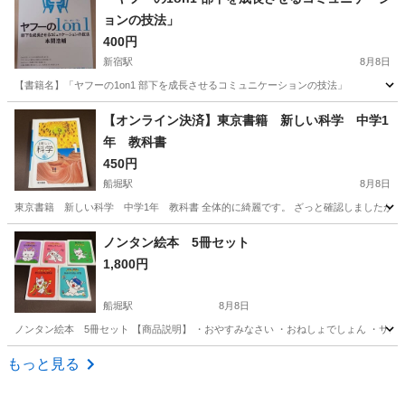
ョンの技法」
400円
新宿駅
8月8日
【書籍名】「ヤフーの1on1 部下を成長させるコミュニケーションの技法」 本間 浩
東京
豊島区
新宿駅
本/CD/DVD
書籍
【オンライン決済】東京書籍 新しい科学 中学1
年 教科書
450円
船堀駅
8月8日
東京書籍 新しい科学 中学1年 教科書 全体的に綺麗です。 ざっと確認しましたが 書
東京
江戸川区
船堀駅
本/CD/DVD
教科書
ノンタン絵本 5冊セット
1,800円
船堀駅
8月8日
ノンタン絵本 5冊セット 【商品説明】 ・おやすみなさい ・おねしょでしょん ・サン
東京
江戸川区
船堀駅
本/CD/DVD
もっと見る