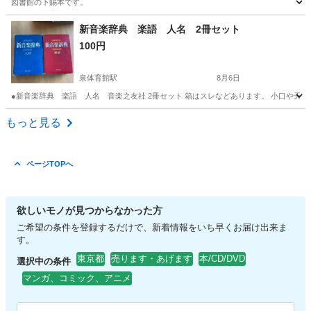
図書館の下賜本です。
東京
立川市
西武立川駅
文芸
新音楽辞典 楽語 人名 2冊セット
100円
泉体育館駅
8月6日
●新音楽辞典 楽語 人名 音楽之友社 2冊セット 箱はスレなどあります。 小口や天
東京
立川市
泉体育館駅
語学、辞書
もっと見る
ページTOPへ
欲しいモノが見つからなかった方
ご希望の条件を登録するだけで、新着情報をいち早くお届け出来ま
す。
東京都
売ります・あげます
本/CD/DVD
選択中の条件
マンガ、コミック、アニメ