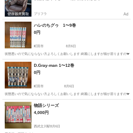
プリフラ
Ad
ハレのちグゥ 1〜9巻
0円
町田市
8月6日
状態悪いので気にならない方よろしくお願いします 綺麗にしますが猫が居りますので毛が
東京
町田市
マンガ、コミック、アニメ
D.Gray-man 1〜12巻
0円
町田市
8月6日
状態悪いので気にならない方よろしくお願いします 綺麗にしますが猫が居りますので毛が
東京
町田市
マンガ、コミック、アニメ
物語シリーズ
4,000円
西武立川駅
8月6日