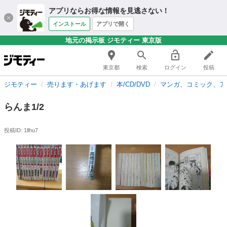
アプリならお得な情報を見逃さない！
インストール
アプリで開く
地元の掲示板 ジモティー 東京版
東京都
検索
ログイン
投稿
ジモティー
売ります・あげます
本/CD/DVD
マンガ、コミック、ア
らんま1/2
投稿ID: 1llhu7