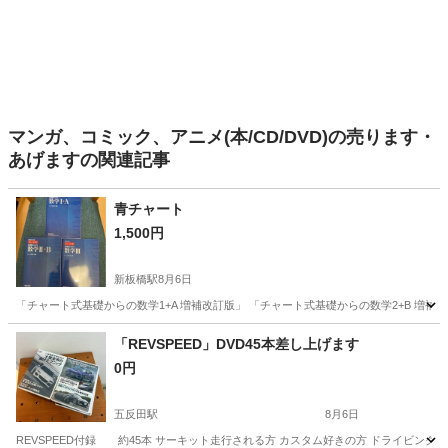
マンガ、コミック、アニメ(本/CD/DVD)の売ります・
あげますの関連記事
青チャート
1,500円
新板橋駅
8月6日
「チャート式基礎からの数学1+A 増補改訂版」 「チャート式基礎からの数学2+B 増補
東京
板橋区
新板橋駅
参考書
「REVSPEED」DVD45本差し上げます
0円
五反田駅
8月6日
REVSPEED付録 約45本 サーキット走行される方 カスタム好きの方 ドライビング