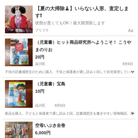
東京
品川区
五反田駅
DVD/ブルーレイ
【夏の大掃除🧹】いらない人形、査定しま
す❗️
状態が悪くてもOK！最大限買取します
プリフラ
Ad
（児童書）ヒット商品研究所へようこそ！ こうや
まのりお
20円
品川区
8月6日
子供の読書感想文のために購入、子供と保護者が通し読み１回して自宅保管していたもの
東京
品川区
文芸
ガリガリ君
（児童書）宝島
10円
品川区
8月6日
新品を購入、子どもと保護者で通し読み２回。読書感想文を書きやすい冒険物語。漢字にふりがな
東京
品川区
文芸
空母いぶき全巻
6,000円