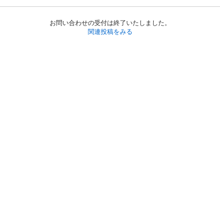
お問い合わせの受付は終了いたしました。
関連投稿をみる
初めての方へ
利用規約
プライバシーポリシー
プライバシー・ステートメント
健全化に資する運用方針
お問い合わせ
運営会社
サイトマップ
ご利用ガイド
フリーワードで探す
PC版で表示
都道府県選択
特定商取引法の表示
利用者情報の外部送信について
© 2011-
2026
Jmty, Inc.