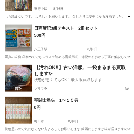
東府中駅
8月6日
もう読まないです。 よろしくお願いします。 久しぶりに夢中になる漫画でした。
東京
府中市
東府中駅
マンガ、コミック、アニメ
日商簿記3級テキスト 2冊セット
500円
八王子駅
8月6日
写真の左側 ◎初めてでもスラスラ読める講義形式。簿記の初歩から丁寧に解説しています
東京
八王子市
八王子駅
就職、資格
日商簿記3級
【汚れOK‼️】古い洋服、一袋まるまる買取
します✨
状態が悪くてもOK！最大限買取します
プリフラ
Ad
聖闘士星矢 1〜１５巻
0円
町田市
8月6日
状態悪いので気にならない方よろしくお願いします 綺麗にしますが猫が居りますので毛が