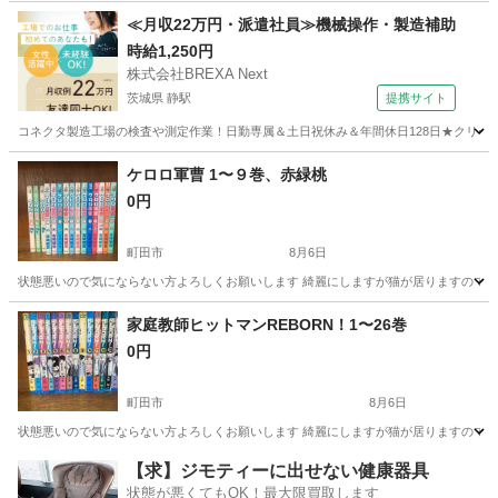
東京
町田市
マンガ、コミック、アニメ
≪月収22万円・派遣社員≫機械操作・製造補助
時給1,250円
株式会社BREXA Next
茨城県 静駅
提携サイト
コネクタ製造工場の検査や測定作業！日勤専属＆土日祝休み＆年間休日128日★クリーン
茨城
常陸大宮市
静駅
その他
ケロロ軍曹 1〜９巻、赤緑桃
0円
町田市
8月6日
状態悪いので気にならない方よろしくお願いします 綺麗にしますが猫が居りますので毛が
東京
町田市
マンガ、コミック、アニメ
家庭教師ヒットマンREBORN！1〜26巻
0円
町田市
8月6日
状態悪いので気にならない方よろしくお願いします 綺麗にしますが猫が居りますので毛が
東京
町田市
マンガ、コミック、アニメ
【求】ジモティーに出せない健康器具
状態が悪くてもOK！最大限買取します