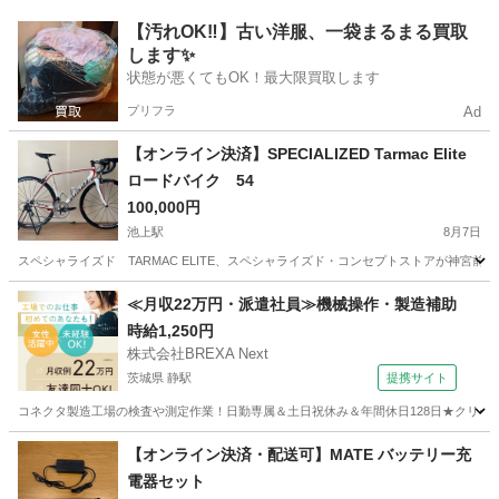
東京
大田区
電動アシスト自転車
バッテリー
【汚れOK‼️】古い洋服、一袋まるまる買取
します✨
状態が悪くてもOK！最大限買取します
プリフラ
Ad
【オンライン決済】SPECIALIZED Tarmac Elite
ロードバイク 54
100,000円
池上駅
8月7日
スペシャライズド TARMAC ELITE、スペシャライズド・コンセプトストアが神宮
東京
大田区
池上駅
ロードバイク
Tarmac
≪月収22万円・派遣社員≫機械操作・製造補助
時給1,250円
株式会社BREXA Next
茨城県 静駅
提携サイト
コネクタ製造工場の検査や測定作業！日勤専属＆土日祝休み＆年間休日128日★クリーン
茨城
常陸大宮市
静駅
その他
【オンライン決済・配送可】MATE バッテリー充
電器セット