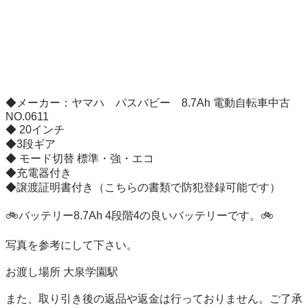
◆メーカー：ヤマハ　パスバビー　8.7Ah 電動自転車中古 
NO.0611

◆ 20インチ

◆3段ギア

◆ モード切替 標準・強・エコ

◆充電器付き

◆譲渡証明書付き（こちらの書類で防犯登録可能です）

🚲バッテリー8.7Ah 4段階4の良いバッテリーです。🚲

写真を参考にして下さい。

お渡し場所 大泉学園駅

また、取り引き後の返品や返金は行っておりません。ご了承