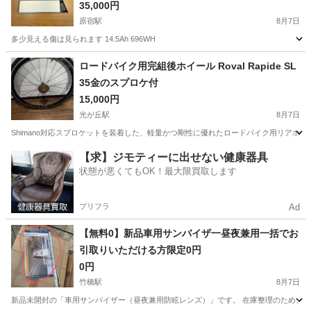
35,000円
原宿駅
8月7日
多少見える傷は見られます 14.5Ah 696WH
東京
渋谷区
原宿駅
電動アシスト自転車
ロードバイク用完組後ホイール Roval Rapide SL
35金のスプロケ付
15,000円
光が丘駅
8月7日
Shimano対応スプロケットを装着した、軽量かつ剛性に優れたロードバイク用リアホイールです。 - ブランド:
東京
練馬区
光が丘駅
ロードバイク
ホイール
【求】ジモティーに出せない健康器具
状態が悪くてもOK！最大限買取します
プリフラ
Ad
【無料0】新品車用サンバイザ一昼夜兼用一括でお
引取りいただける方限定0円
0円
竹橋駅
8月7日
新品未開封の「車用サンバイザー（昼夜兼用防眩レンズ）」です。 在庫整理のため、**【