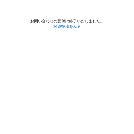
お問い合わせの受付は終了いたしました。
関連投稿をみる
初めての方へ
利用規約
プライバシーポリシー
プライバシー・ステートメント
健全化に資する運用方針
お問い合わせ
運営会社
サイトマップ
ご利用ガイド
フリーワードで探す
PC版で表示
都道府県選択
特定商取引法の表示
利用者情報の外部送信について