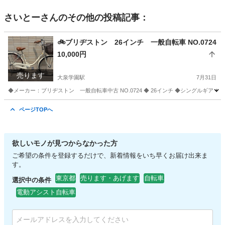
さいとー
さんのその他の投稿記事：
🚲ブリヂストン 26インチ 一般自転車 NO.0724
10,000円
売ります
大泉学園駅
7月31日
◆メーカー：ブリヂストン 一般自転車中古 NO.0724 ◆ 26インチ ◆シングルギア
東京
練馬区
大泉学園駅
自転車
ページTOPへ
欲しいモノが見つからなかった方
ご希望の条件を登録するだけで、新着情報をいち早くお届け出来ま
す。
東京都
売ります・あげます
自転車
選択中の条件
電動アシスト自転車