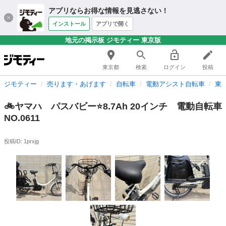
アプリならお得な情報を見逃さない！
インストール
アプリで開く
地元の掲示板 ジモティー 東京版
東京都
検索
ログイン
投稿
ジモティー
売ります・あげます
自転車
電動アシスト自転車
東
🚲ヤマハ パスバビー⭐️8.7Ah 20インチ 電動自転車
NO.0611
投稿ID: 1prxjg