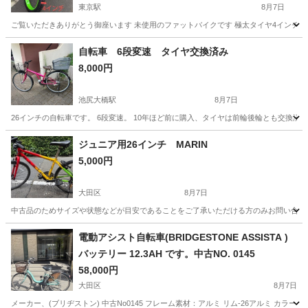
東京駅
8月7日
ご覧いただきありがとう御座います 未使用のファットバイクです 極太タイヤ4インチ 
東京
中央区
東京駅
マウンテンバイク
26インチ
自転車 6段変速 タイヤ交換済み
8,000円
池尻大橋駅
8月7日
26インチの自転車です。 6段変速。 10年ほど前に購入、タイヤは前輪後輪とも交換済
東京
世田谷区
池尻大橋駅
クロスバイク
ジュニア用26インチ MARIN
5,000円
大田区
8月7日
中古品のためサイズや状態などが目安であることをご了承いただける方のみお問い合わせ
東京
大田区
マウンテンバイク
電動アシスト自転車(BRIDGESTONE ASSISTA )
バッテリー 12.3AH です。中古NO. 0145
58,000円
大田区
8月7日
メーカー、(ブリヂストン) 中古No0145 フレーム素材：アルミ リム-26アルミ カラ