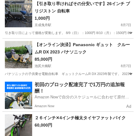
【引き取り早ければその分安いです】26インチ ブ
リジストン 自転車
1,000円
京成曳舟駅
8月7日
引き取り日によって価格が変動します。 8/9（日） ：1000円 8/10（月）：1500円 8/11（火
東京
墨田区
京成曳舟駅
その他
【オンライン決済】Panasonic ギュット クルー
ムR DX 2023 パナソニック
85,000円
池尻大橋駅
8月7日
パナソニックの子供乗せ電動自転車 ギュットクルームR DX 2023年製です。 202
東京
世田谷区
池尻大橋駅
電動アシスト自転車
初回のブロック配達完了で1万円の追加報
酬！
Amazon Nowで自分のスケジュールに合わせて原付や
電動アシスト自転車で配達し、報酬を獲得しましょ
Amazon Now
Ad
う！
２６インチ✕4インチ極太タイヤファットバイク
60,000円