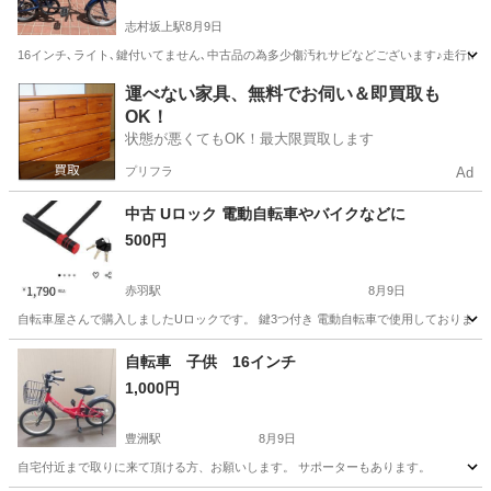
志村坂上駅
8月9日
16インチ､ライト､鍵付いてません､中古品の為多少傷汚れサビなどございます♪走行に
東京
板橋区
志村坂上駅
その他
電子マネー
運べない家具、無料でお伺い＆即買取も
OK！
状態が悪くてもOK！最大限買取します
プリフラ
Ad
中古 Uロック 電動自転車やバイクなどに
500円
赤羽駅
8月9日
自転車屋さんで購入しましたUロックです。 鍵3つ付き 電動自転車で使用しておりました
東京
北区
赤羽駅
その他
自転車 子供 16インチ
1,000円
豊洲駅
8月9日
自宅付近まで取りに来て頂ける方、お願いします。 サポーターもあります。