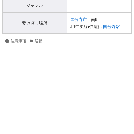
ジャンル
-
国分寺市
- 南町
受け渡し場所
JR中央線(快速) -
国分寺駅
注意事項
通報