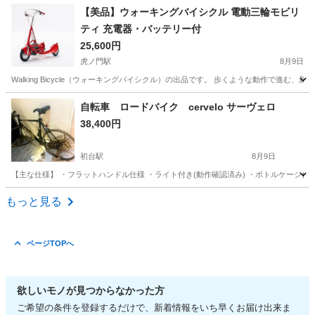
東京
江東区
豊洲駅
自転車
【美品】ウォーキングバイシクル 電動三輪モビリ
ティ 充電器・バッテリー付
25,600円
虎ノ門駅
8月9日
Walking Bicycle（ウォーキングバイシクル）の出品です。 歩くような動作で進む
東京
港区
虎ノ門駅
電動アシスト自転車
電動
自転車 ロードバイク cervelo サーヴェロ
38,400円
初台駅
8月9日
【主な仕様】 ・フラットハンドル仕様 ・ライト付き(動作確認済み) ・ボトルケージ付き
東京
渋谷区
初台駅
ロードバイク
cervelo
もっと見る
ページTOPへ
欲しいモノが見つからなかった方
ご希望の条件を登録するだけで、新着情報をいち早くお届け出来ま