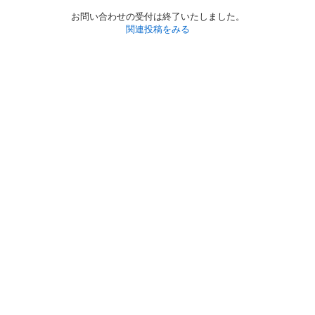
お問い合わせの受付は終了いたしました。
関連投稿をみる
初めての方へ
利用規約
プライバシーポリシー
プライバシー・ステートメント
健全化に資する運用方針
お問い合わせ
運営会社
サイトマップ
ご利用ガイド
フリーワードで探す
PC版で表示
都道府県選択
特定商取引法の表示
利用者情報の外部送信について
© 2011-
2026
Jmty, Inc.