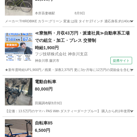
本所吾妻橋駅
8月9日
メーカー:THIRDBIKE カラー:グリーン 変速:は段 タイヤ:27インチ 適応身長:約14
東京
墨田区
本所吾妻橋駅
クロスバイク
27インチ
≪寮無料・月収43万円・派遣社員≫自動車系工場
での組立・加工・プレス 交替制
時給1,900円
フジ技研株式会社 神奈川支店
神奈川県 藤沢市
提携サイト
★新年度時給UP1,900円／残業・深夜2,375円 更に3か月毎に12万円の奨励金を含む
神奈川
藤沢市
その他
電動自転車
80,000円
田園調布駅
8月9日
【定価：13.5万円のヤマハ PAS With ダスティーダークブルー】 購入から約1
東京
世田谷区
田園調布駅
電動アシスト自転車
自転車85
6,500円