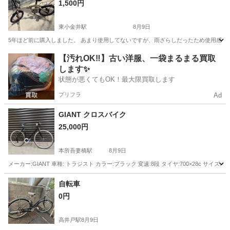
1,500円
東小金井駅
8月9日
5年ほど前に購入しました。 あまり使用してないですが、雨ざらしだったため使用感あ
東京
三鷹市
東小金井駅
折りたたみ自転車
【汚れOK‼️】古い洋服、一袋まるまる買取
します✨
状態が悪くてもOK！最大限買取します
プリフラ
Ad
GIANT クロスバイク
25,000円
本所吾妻橋駅
8月9日
メーカー:GIANT 車種: トラジスト カラー:ブラック 変速:8段 タイヤ:700×28c サイ
東京
墨田区
本所吾妻橋駅
クロスバイク
GIANT
自転車
0円
高井戸駅
8月9日