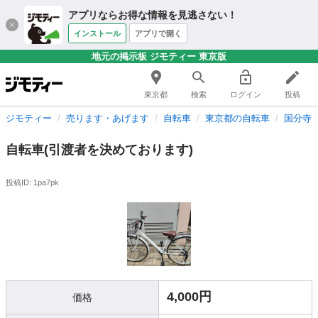
アプリならお得な情報を見逃さない！
インストール
アプリで開く
地元の掲示板 ジモティー 東京版
東京都
検索
ログイン
投稿
ジモティー
売ります・あげます
自転車
東京都の自転車
国分寺
自転車(引渡者を決めております)
投稿ID: 1pa7pk
4,000円
価格