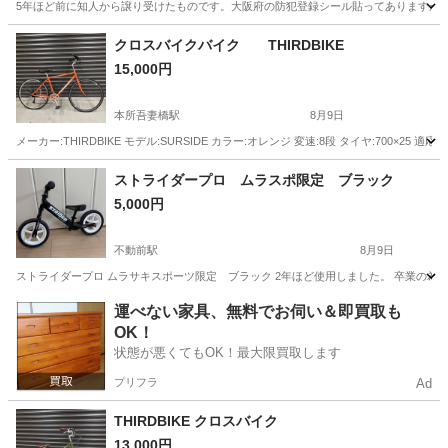
5年ほど前に知人から譲り受けたものです。大阪府の防犯登録シール貼ってありますがこち
東京
杉並区
高井戸駅
自転車
クロスバイクバイク THIRDBIKE
15,000円
本所吾妻橋駅
8月9日
メーカー:THIRDBIKE モデル:SURSIDE カラー:オレンジ 変速:8段 タイヤ:700×
東京
墨田区
本所吾妻橋駅
クロスバイク
ストライダープロ ムラスポ限定 ブラック
5,000円
不動前駅
8月9日
ストライダープロ ムラサキスポーツ限定 ブラック 2年ほど使用しました。 卒業の為
東京
品川区
不動前駅
その他
運べない家具、無料でお伺い＆即買取も
OK！
状態が悪くてもOK！最大限買取します
プリフラ
Ad
THIRDBIKE クロスバイク
13,000円