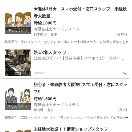
島根
浜田市
携帯ショップ
スタッフ
★週休3日★ スマホ受付・窓口スタッフ 未経験
者大歓迎
時給1,800円
有限会社カナーズシステム
アルバイト
栃木県 大田原市
7月10日
携帯受付・窓口スタッフになります 初心者の方や未経験者の方にも簡単な研修があります
栃木
大田原市
携帯ショップ
スタッフ
洗い場スタッフ
日給例1万円〜 /【登録不要】スマホで1分！単発バイ
ト一括検索✨
Lacotto
Ad
初心者・未経験者大歓迎!!スマホ受付・窓口スタッ
フ!!
時給1,500円
有限会社カナーズシステム
アルバイト
新潟県 上越市
7月1日
携帯受付・窓口スタッフになります プランがシンプルですので簡単です 初心者の方や未
新潟
上越市
携帯ショップ
スタッフ
未経験大歓迎！！携帯ショップスタッフ