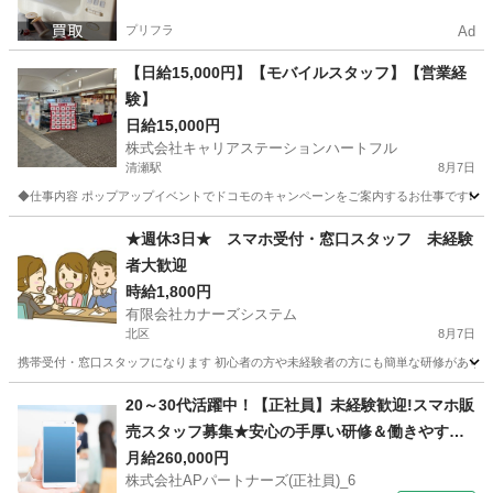
プリフラ
Ad
【日給15,000円】【モバイルスタッフ】【営業経
験】
日給15,000円
株式会社キャリアステーションハートフル
清瀬駅
8月7日
◆仕事内容 ポップアップイベントでドコモのキャンペーンをご案内するお仕事です❗ 主
東京
清瀬市
清瀬駅
営業
スタッフ
★週休3日★ スマホ受付・窓口スタッフ 未経験
者大歓迎
時給1,800円
有限会社カナーズシステム
北区
8月7日
携帯受付・窓口スタッフになります 初心者の方や未経験者の方にも簡単な研修があります
東京
北区
携帯ショップ
スタッフ
20～30代活躍中！【正社員】未経験歓迎!スマホ販
売スタッフ募集★安心の手厚い研修＆働きやすさ
抜群の環境です！ 株式会社APパートナーズ(正社
月給260,000円
株式会社APパートナーズ(正社員)_6
員)_6 携帯ショップ