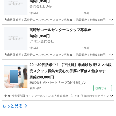
時給1,850円
合同会社LiD-le
池袋駅
8月4日
🐣未経験歓迎！高時給コールセンタースタッフ募集☎️ ＼池袋勤務！時給1,850円＋イ
東京
豊島区
池袋駅
テレアポ
スタッフ
高時給コールセンタースタッフ募集☎️
時給1,850円
LYNOX合同会社
池袋駅
8月4日
🐣未経験歓迎！高時給コールセンタースタッフ募集☎️ ＼池袋勤務！時給1,850円＋イ
東京
豊島区
池袋駅
テレアポ
スタッフ
20～30代活躍中！【正社員】未経験歓迎!スマホ販
売スタッフ募集★安心の手厚い研修＆働きやすさ
抜群の環境です！ 株式会社APパートナーズ(正社
月給260,000円
株式会社APパートナーズ(正社員)_70
員)_70 携帯ショップ
若葉台駅
提携サイト
◆ ◆ 携帯電話及びインターネットの加入促進業務 【このお仕事のおすすめポイント】
東京
稲城市
若葉台駅
携帯ショップ
もっと見る