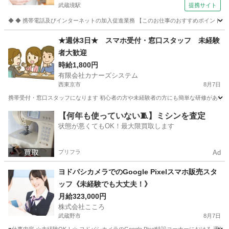
武蔵境駅
提携サイト
◆ ◆ 携帯電話及びインターネットの加入促進業務 【このお仕事のおすすめポイント】
東京
西東京市
武蔵境駅
携帯ショップ
★週休3日★ スマホ受付・窓口スタッフ 未経験
者大歓迎
時給1,800円
有限会社カナーズシステム
西東京市
8月7日
携帯受付・窓口スタッフになります 初心者の方や未経験者の方にも簡単な研修があります
東京
西東京市
携帯ショップ
スタッフ
【何年も使っていない🧵】ミシンを査定
状態が悪くてもOK！最大限買取します
プリフラ
Ad
ヨドバシカメラでのGoogle Pixelスマホ販売スタ
ッフ《未経験でも大丈夫！》
月給323,000円
株式会社こころ
武蔵野市
8月7日