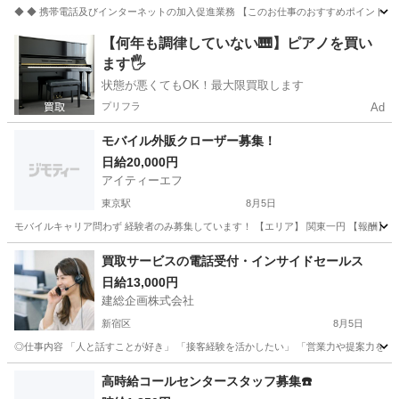
◆ ◆ 携帯電話及びインターネットの加入促進業務 【このお仕事のおすすめポイント】
東京
板橋区
成増駅
携帯ショップ
【何年も調律していない🎹】ピアノを買い
ます🖐️
状態が悪くてもOK！最大限買取します
プリフラ
Ad
モバイル外販クローザー募集！
日給20,000円
アイティーエフ
東京駅
8月5日
モバイルキャリア問わず 経験者のみ募集しています！ 【エリア】 関東一円 【報酬】 報酬2
東京
中央区
東京駅
携帯ショップ
外販
買取サービスの電話受付・インサイドセールス
日給13,000円
建総企画株式会社
新宿区
8月5日
◎仕事内容 「人と話すことが好き」 「接客経験を活かしたい」 「営業力や提案力を身
東京
新宿区
テレアポ
マニュアル
高時給コールセンタースタッフ募集☎️