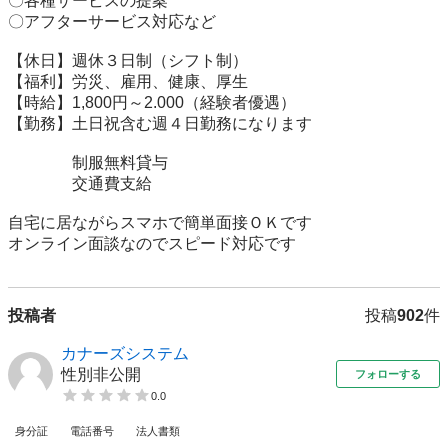
〇各種サービスの提案

〇アフターサービス対応など

【休日】週休３日制（シフト制）

【福利】労災、雇用、健康、厚生

【時給】1,800円～2.000（経験者優遇）

【勤務】土日祝含む週４日勤務になります

　　　　制服無料貸与

　　　　交通費支給

自宅に居ながらスマホで簡単面接ＯＫです

オンライン面談なのでスピード対応です
投稿者
投稿
902
件
カナーズシステム
性別非公開
フォローする
0.0
身分証
電話番号
法人書類