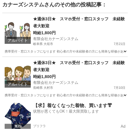
カナーズシステム
さんのその他の投稿記事：
★週休3日★ スマホ受付・窓口スタッフ 未経験
者大歓迎
時給1,800円
有限会社カナーズシステム
アルバイト
岐阜県 大垣市
7月21日
携帯受付・窓口スタッフになります 初心者の方や未経験者の方にも簡単な研修があります
岐阜
大垣市
携帯ショップ
時給
★週休3日★ スマホ受付・窓口スタッフ 未経験
者大歓迎
時給1,800円
有限会社カナーズシステム
アルバイト
長崎県 大村市
7月10日
携帯受付・窓口スタッフになります 初心者の方や未経験者の方にも簡単な研修があります
長崎
大村市
携帯ショップ
時給
【求】着なくなった着物、買います👘
状態が悪くてもOK！最大限買取します
プリフラ
Ad