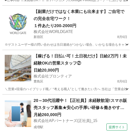
■仕事内容 ☆未経験OK！☆ ヨドバシカメラのGoogle Pixel特設コーナーにおける 
東京
武蔵野市
携帯ショップ
スタッフ
【副業だけではなく本業にも出来ます】ご自宅で
の完全在宅ワーク！
１件あたり200-2000円
株式会社WORLDGATE
新宿区
8月6日
※ゲストユーザー様の問い合わせは当日連絡がつかない場合、いかなる場合もキャンセル
東京
新宿区
その他
給料
【稼げる！日払い可！土日祝だけ】日給2万円！未
経験OKの営業スタッフ②
日給20,000円
株式会社プロンティア
豊島区
8月6日
＼営業×現場のハイブリッド職／ “考える職人”として働きたい方へ 当社は「営業会社」
東京
豊島区
営業
スタッフ
20～30代活躍中！【正社員】未経験歓迎!スマホ販
売スタッフ募集★安心の手厚い研修＆働きやすさ
抜群の環境です！ 株式会社APパートナーズ(正社
月給260,000円
株式会社APパートナーズ(正社員)_15
員)_15 携帯ショップ
成増駅
提携サイト