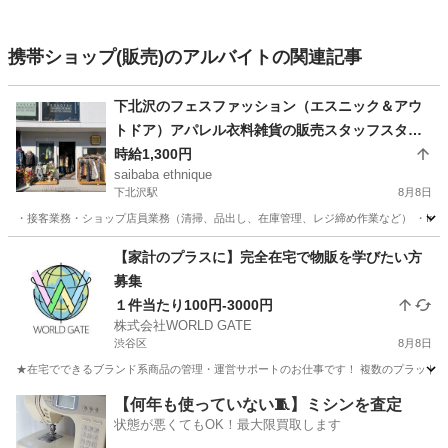
携帯ショップ(販売)のアルバイトの関連記事
下北沢のフェスファッション（エスニック＆アウ
トドア）アパレル衣料雑貨の販売スタッフスタッ
フ
時給1,300円
saibaba ethnique
下北沢駅
8月8日
・接客業務・ショップ店員業務（清掃、品出し、在庫管理、レジ締め作業など） ・Insta
東京
世田谷区
下北沢駅
アパレル
エスニック
【家計のプラスに】完全在宅で物販を学びたい方
募集
１件当たり100円-3000円
株式会社WORLD GATE
渋谷区
8月8日
★在宅でできるブランド系商品の管理・運営サポートのお仕事です！ 複数のプラットフォ
東京
渋谷区
販売
物販
【何年も使っていない🧵】ミシンを査定
状態が悪くてもOK！最大限買取します