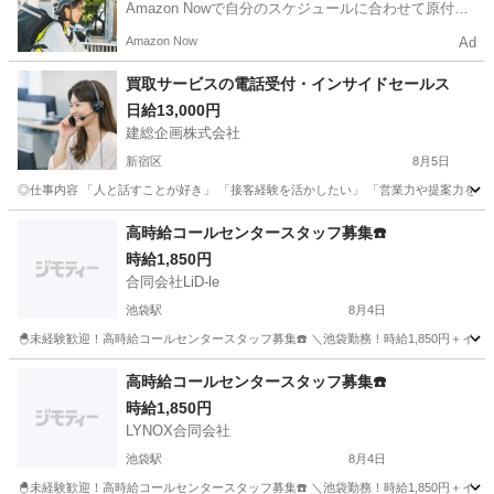
Amazon Nowで自分のスケジュールに合わせて原付や
電動アシスト自転車で配達し、報酬を獲得しましょ
Amazon Now
Ad
う！
買取サービスの電話受付・インサイドセールス
日給13,000円
建総企画株式会社
新宿区
8月5日
◎仕事内容 「人と話すことが好き」 「接客経験を活かしたい」 「営業力や提案力を身
東京
新宿区
テレアポ
マニュアル
高時給コールセンタースタッフ募集☎️
時給1,850円
合同会社LiD-le
池袋駅
8月4日
🐣未経験歓迎！高時給コールセンタースタッフ募集☎️ ＼池袋勤務！時給1,850円＋イ
東京
豊島区
池袋駅
テレアポ
スタッフ
高時給コールセンタースタッフ募集☎️
時給1,850円
LYNOX合同会社
池袋駅
8月4日
🐣未経験歓迎！高時給コールセンタースタッフ募集☎️ ＼池袋勤務！時給1,850円＋イ