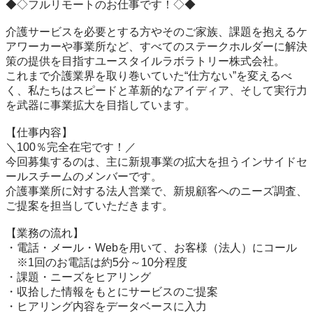
◆◇フルリモートのお仕事です！◇◆

介護サービスを必要とする方やそのご家族、課題を抱えるケ
アワーカーや事業所など、すべてのステークホルダーに解決
策の提供を目指すユースタイルラボラトリー株式会社。

これまで介護業界を取り巻いていた“仕方ない”を変えるべ
く、私たちはスピードと革新的なアイディア、そして実行力
を武器に事業拡大を目指しています。

【仕事内容】

＼100％完全在宅です！／

今回募集するのは、主に新規事業の拡大を担うインサイドセ
ールスチームのメンバーです。

介護事業所に対する法人営業で、新規顧客へのニーズ調査、
ご提案を担当していただきます。

【業務の流れ】

・電話・メール・Webを用いて、お客様（法人）にコール

　※1回のお電話は約5分～10分程度

・課題・ニーズをヒアリング

・収拾した情報をもとにサービスのご提案

・ヒアリング内容をデータベースに入力
