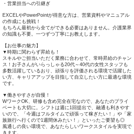
・営業担当への引継ぎ

EXCELやPowerPointが得意な方は、営業資料やマニュアル
の作成にも挑戦！

もちろん最初から全てができる必要はありません。介護業界
の知識も不要。一つずつ丁寧にお教えします。

【お仕事の魅力】

▼時期に関わらず昇給も！

スキルやご担当いただく業務に合わせて、常時昇給のチャン
ス！お子さんがいらっしゃる20代～40代の女性スタッフも
多数活躍しているおり、頑張りを評価される環境で活躍した
い方、キャリアアップを目指して自立したい方に最適な環境
です。

▼働きやすさが自慢！

WワークOK、研修も含め完全在宅なので、あなたのプライ
ベートも大切に。シフトは週に1回提出で、融通も利きやす
いので、「今週はフルタイムで頑張って稼ぎたい！」や「家
族旅行へ行くので1週間休みたい！」といったご要望も◎

風通しの良い環境で、あなたらしいワークスタイルを実現で
きます。
