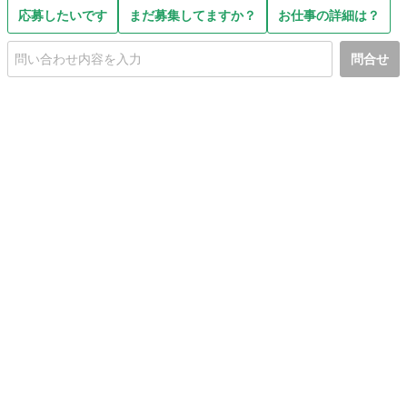
応募したいです
まだ募集してますか？
お仕事の詳細は？
問合せ
初めての方へ
利用規約
プライバシーポリシー
プライバシー・ステートメント
健全化に資する運用方針
お問い合わせ
運営会社
サイトマップ
ご利用ガイド
フリーワードで探す
PC版で表示
都道府県選択
特定商取引法の表示
利用者情報の外部送信について
© 2011-
2026
Jmty, Inc.