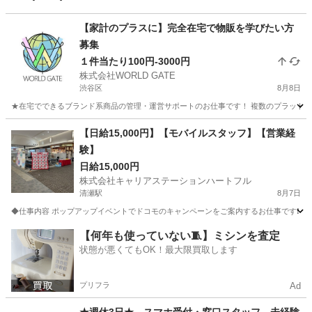
【家計のプラスに】完全在宅で物販を学びたい方
募集
１件当たり100円-3000円
株式会社WORLD GATE
渋谷区
8月8日
★在宅でできるブランド系商品の管理・運営サポートのお仕事です！ 複数のプラットフォ
東京
渋谷区
販売
物販
【日給15,000円】【モバイルスタッフ】【営業経
験】
日給15,000円
株式会社キャリアステーションハートフル
清瀬駅
8月7日
◆仕事内容 ポップアップイベントでドコモのキャンペーンをご案内するお仕事です❗ 主
東京
清瀬市
清瀬駅
営業
スタッフ
【何年も使っていない🧵】ミシンを査定
状態が悪くてもOK！最大限買取します
プリフラ
Ad