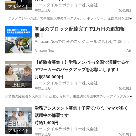
ユースタイルラボラトリー株式会社
アルバイト
中野坂上駅
5月18日
「テクノロジー×介護」で事業拡大中のユースタイルラボラトリー。 全国展開を進めてい
東京
中野区
中野坂上駅
人事
東京
中野区
初回のブロック配達完了で1万円の追加報
酬！
中野坂上駅
人事
Googleスプレッドシート
Amazon Nowで自分のスケジュールに合わせて原付や
電動アシスト自転車で配達し、報酬を獲得しましょ
Amazon Now
Ad
う！
【経験者募集！】労務メンバー/全国で活躍するケ
アワーカーのバックアップをお願いします！
月収280,000円
ユースタイルラボラトリー株式会社
正社員
中野坂上駅
5月18日
◇労務の経験者を大募集！◇ 設立から10年。重度訪問介護事業のリーディングカンパニ
東京
中野区
中野坂上駅
人事
東京
中野区
労務アシスタント募集！子育てパパ、ママが多く
活躍中の部署です
中野坂上駅
人事
業務
時給1,400円
ユースタイルラボラトリー株式会社
アルバイト
中野坂上駅
5月18日