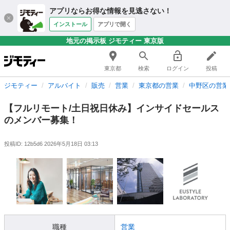
アプリならお得な情報を見逃さない！
インストール
アプリで開く
地元の掲示板 ジモティー 東京版
東京都
検索
ログイン
投稿
ジモティー
アルバイト
販売
営業
東京都の営業
中野区の営業
【フルリモート/土日祝日休み】インサイドセールス
のメンバー募集！
投稿ID: 12b5d6
2026年5月18日 03:13
職種
営業