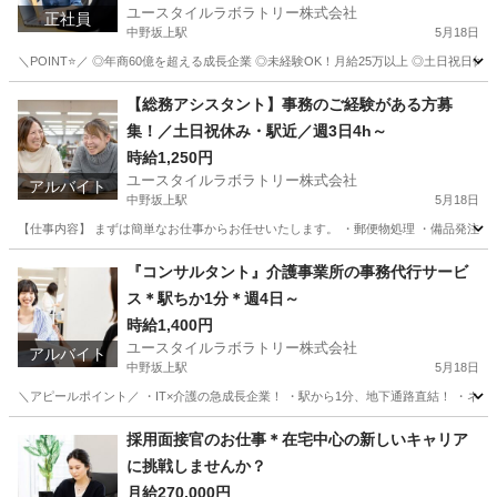
ユースタイルラボラトリー株式会社
正社員
中野坂上駅
5月18日
＼POINT⭐／ ◎年商60億を超える成長企業 ◎未経験OK！月給25万以上 ◎土日祝日
東京
中野区
中野坂上駅
総務
東京
中野区
【総務アシスタント】事務のご経験がある方募
集！／土日祝休み・駅近／週3日4h～
中野坂上駅
総務
未経験
時給1,250円
ユースタイルラボラトリー株式会社
アルバイト
中野坂上駅
5月18日
【仕事内容】 まずは簡単なお仕事からお任せいたします。 ・郵便物処理 ・備品発注 ・名
東京
中野区
中野坂上駅
一般事務
ミッション
『コンサルタント』介護事業所の事務代行サービ
ス＊駅ちか1分＊週4日～
時給1,400円
ユースタイルラボラトリー株式会社
アルバイト
中野坂上駅
5月18日
＼アピールポイント／ ・IT×介護の急成長企業！ ・駅から1分、地下通路直結！ ・ネイル、髪型…
東京
中野区
中野坂上駅
電話対応
東京
中野区
採用面接官のお仕事＊在宅中心の新しいキャリア
に挑戦しませんか？
中野坂上駅
電話対応
カスタマー
月給270,000円