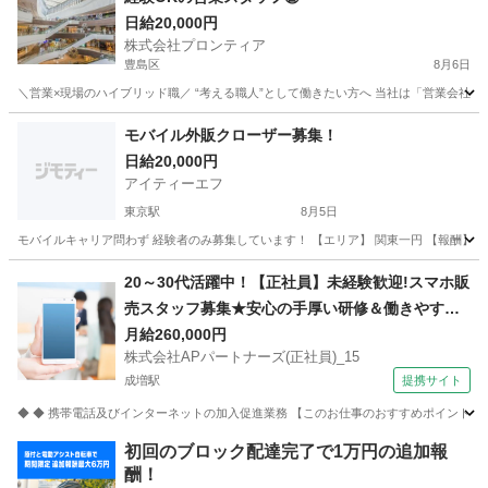
日給20,000円
株式会社プロンティア
豊島区
8月6日
＼営業×現場のハイブリッド職／ “考える職人”として働きたい方へ 当社は「営業会社」
東京
豊島区
営業
スタッフ
モバイル外販クローザー募集！
日給20,000円
アイティーエフ
東京駅
8月5日
モバイルキャリア問わず 経験者のみ募集しています！ 【エリア】 関東一円 【報酬】 報酬2
東京
中央区
東京駅
携帯ショップ
外販
20～30代活躍中！【正社員】未経験歓迎!スマホ販
売スタッフ募集★安心の手厚い研修＆働きやすさ
抜群の環境です！ 株式会社APパートナーズ(正社
月給260,000円
株式会社APパートナーズ(正社員)_15
員)_15 携帯ショップ
成増駅
提携サイト
◆ ◆ 携帯電話及びインターネットの加入促進業務 【このお仕事のおすすめポイント】
東京
板橋区
成増駅
携帯ショップ
初回のブロック配達完了で1万円の追加報
酬！