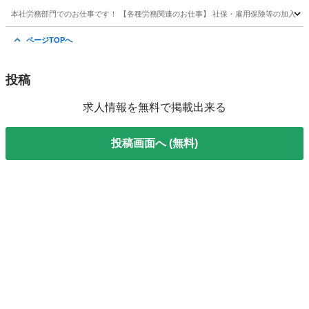
本社労務部門でのお仕事です！ 【各種労務関連のお仕事】 社保・雇用保険等の加入・喪失
東京
中野区
中野坂上駅
一般事務
本社
ページTOPへ
投稿
求人情報を無料で掲載出来る
投稿画面へ (無料)