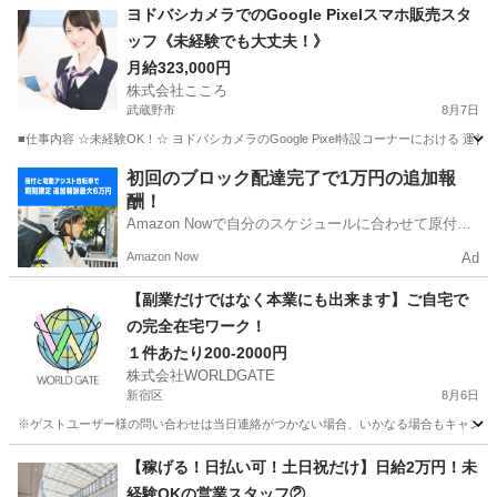
東京
西東京市
武蔵境駅
携帯ショップ
ヨドバシカメラでのGoogle Pixelスマホ販売スタ
ッフ《未経験でも大丈夫！》
月給323,000円
株式会社こころ
武蔵野市
8月7日
■仕事内容 ☆未経験OK！☆ ヨドバシカメラのGoogle Pixel特設コーナーにおける 
東京
武蔵野市
携帯ショップ
スタッフ
初回のブロック配達完了で1万円の追加報
酬！
Amazon Nowで自分のスケジュールに合わせて原付や
電動アシスト自転車で配達し、報酬を獲得しましょ
Amazon Now
Ad
う！
【副業だけではなく本業にも出来ます】ご自宅で
の完全在宅ワーク！
１件あたり200-2000円
株式会社WORLDGATE
新宿区
8月6日
※ゲストユーザー様の問い合わせは当日連絡がつかない場合、いかなる場合もキャンセル
東京
新宿区
その他
給料
【稼げる！日払い可！土日祝だけ】日給2万円！未
経験OKの営業スタッフ②