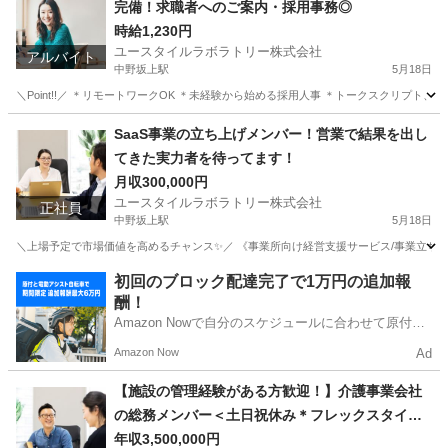
完備！求職者へのご案内・採用事務◎
時給1,230円
ユースタイルラボラトリー株式会社
アルバイト
中野坂上駅
5月18日
＼Point!!／ ＊リモートワークOK ＊未経験から始める採用人事 ＊トークスクリプト
東京
中野区
中野坂上駅
人事
リモートワーク
SaaS事業の立ち上げメンバー！営業で結果を出し
てきた実力者を待ってます！
月収300,000円
ユースタイルラボラトリー株式会社
正社員
中野坂上駅
5月18日
＼上場予定で市場価値を高めるチャンス✨／ 《事業所向け経営支援サービス/事業立ち上
東京
中野区
中野坂上駅
その他
東京
中野区
初回のブロック配達完了で1万円の追加報
酬！
中野坂上駅
その他
業務
Amazon Nowで自分のスケジュールに合わせて原付や
電動アシスト自転車で配達し、報酬を獲得しましょ
Amazon Now
Ad
う！
【施設の管理経験がある方歓迎！】介護事業会社
の総務メンバー＜土日祝休み＊フレックスタイム
制＞
年収3,500,000円