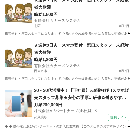
★週休3日★ スマホ受付・窓口スタッフ 未経験
者大歓迎
時給1,800円
有限会社カナーズシステム
北区
8月7日
携帯受付・窓口スタッフになります 初心者の方や未経験者の方にも簡単な研修があります
東京
北区
携帯ショップ
スタッフ
★週休3日★ スマホ受付・窓口スタッフ 未経験
者大歓迎
時給1,800円
有限会社カナーズシステム
西東京市
8月7日
携帯受付・窓口スタッフになります 初心者の方や未経験者の方にも簡単な研修があります
東京
西東京市
携帯ショップ
スタッフ
20～30代活躍中！【正社員】未経験歓迎!スマホ販
売スタッフ募集★安心の手厚い研修＆働きやすさ
抜群の環境です！ 株式会社APパートナーズ(正社
月給260,000円
株式会社APパートナーズ(正社員)_6
員)_6 携帯ショップ
武蔵境駅
提携サイト
◆ ◆ 携帯電話及びインターネットの加入促進業務 【このお仕事のおすすめポイント】