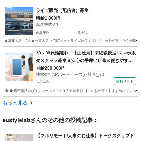
東京
豊島区
池袋駅
テレアポ
スタッフ
ライブ販売（配信者）募集
時給1,800円
嵩達株式会社
高島平駅
8月4日
■ 募集人数：2名 ■ 仕事内容 ・TikTokなどライブ配信を通じて、当社が取り扱う
東京
板橋区
高島平駅
その他
ライブ
20～30代活躍中！【正社員】未経験歓迎!スマホ販
売スタッフ募集★安心の手厚い研修＆働きやすさ
抜群の環境です！ 株式会社APパートナーズ(正社
月給260,000円
株式会社APパートナーズ(正社員)_70
員)_70 携帯ショップ
若葉台駅
提携サイト
◆ ◆ 携帯電話及びインターネットの加入促進業務 【このお仕事のおすすめポイント】
東京
稲城市
若葉台駅
携帯ショップ
もっと見る
eustylelab
さんのその他の投稿記事：
【フルリモート/人事のお仕事】トークスクリプト