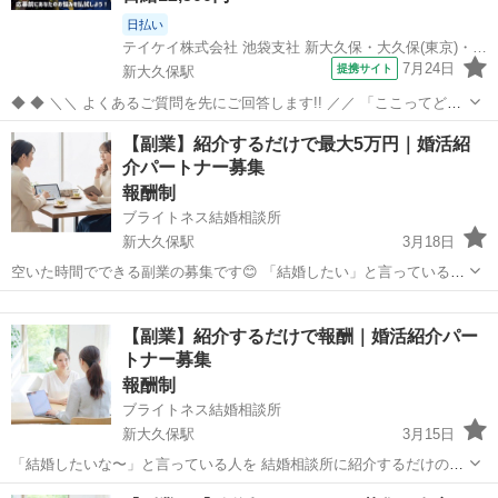
日払い
テイケイ株式会社 池袋支社 新大久保・大久保(東京)・四ツ谷エリア(2)
7月24日
提携サイト
新大久保駅
◆ ◆ ＼＼ よくあるご質問を先にご回答します!! ／／ 「ここってどう
なの？」「これってどうなの？」 そんな素朴な疑問を"先出し"でお答
東京
新宿区
新大久保駅
警備員
【副業】紹介するだけで最大5万円｜婚活紹
え！ 解決して応募前に不安を払拭してください☆彡
介パートナー募集
―――――――――――――――...
報酬制
ブライトネス結婚相談所
新大久保駅
3月18日
空いた時間でできる副業の募集です😊 「結婚したい」と言っている方
を 結婚相談所に紹介していただくお仕事です。 難しいことはなく 紹
東京
新宿区
新大久保駅
その他
介するだけでOK。 営業・説明・面談・契約などは すべてこちらで対
【副業】紹介するだけで報酬｜婚活紹介パー
応します。 副業とし...
トナー募集
報酬制
ブライトネス結婚相談所
新大久保駅
3月15日
「結婚したいな〜」と言っている人を 結婚相談所に紹介するだけのお
仕事です。 営業や説明、面談などは すべて相談所が対応するので 紹
東京
新宿区
新大久保駅
その他