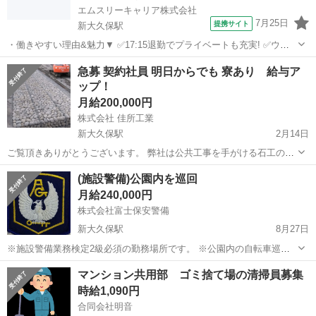
エムスリーキャリア株式会社
7月25日
提携サイト
新大久保駅
・働きやすい理由&魅力▼ ✅17:15退勤でプライベートも充実! ✅ウレ
シイ土日祝休み✨ ✅駅チカ★2路線利用で通勤も楽々♪ ✅事前の職場見
東京
新大久保駅
医療事務
急募 契約社員 明日からでも 寮あり 給与ア
学で雰囲気がわかるので安心です! ─┘─┘─┘─┘─┘─┘─┘─┘─┘
ップ！
━━━━━...
月給200,000円
株式会社 佳所工業
新大久保駅
2月14日
ご覧頂きありがとうございます。 弊社は公共工事を手がける石工の会
社です。 職人見習い、手元(社員)募集になります。 現場は岩手、埼
東京
新宿区
新大久保駅
その他
コロナ
(施設警備)公園内を巡回
玉、新潟です。 共に寮があります。 人材不足により給与を20万から
月給240,000円
23万にUPします。 (...
株式会社富士保安警備
新大久保駅
8月27日
※施設警備業務検定2級必須の勤務場所です。 ※公園内の自転車巡回
になります。 ※自転車巡回は、１日５
東京
新宿区
新大久保駅
その他
年齢制限
マンション共用部 ゴミ捨て場の清掃員募集
回、１回３０～６０分程度になります。 ※巡回以外の業務はござい
時給1,090円
ません。 ...
合同会社明音