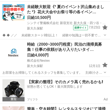
1,300円～に加えて、成果に応じて追加報酬あり！ ✅ 【シフト柔軟】
東京
新宿区
新大久保駅
その他
スタッフ
未経験大歓迎《* 夏のイベント沢山集めまし
週3日・1日4時間からOK！学業やWワークと両立可能。 ✅ 【未経...
た *》花火大会やお祭り等の各イベン…
日給10,500円
シンテイ警備株式会社 新宿支社 新大久保・四ツ谷・大久保(東京)(18)エリア/A3203200140
7月23日
提携サイト
新大久保駅
◆ ◆ ／／ 未経験スタート9割以上！ 経験や知識は一切不要で始
めやすい♪ シフトの強制もないですし 自分のペースで働くことも
東京
新宿区
新大久保駅
警備員
時給（2000~3000円程度）民泊の清掃員募
できるので 続けやすい♪働きやすい♪ ＼＼ 『シフトが削られた…』
集！仕事の依頼があり入りたいタイ…
『思うように稼...
日給4,000円
株式会社Nestex
新大久保駅
12月1日
お部屋をお掃除してくれるスタッフを募集しています。 主婦(小さな
お子様がいる方）・主夫・副業歓迎です！ ※基本の清掃時間は11:00
東京
新宿区
新大久保駅
その他
時給
【実家の整理】そのカメラ高く売れるかも❗️
～15:00となります。 こちらが清掃行けるか確認し、シフト入れるタ
状態が悪くてもOK！最大限買取します
イミング...
Ad
プリフラ
簡単・空き時間】レンタルスタジオにて清掃