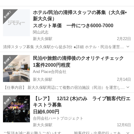
ホテル/民泊の清掃スタッフの募集（大久保•
新大久保）
スポット単価 一件につき6000-7000
関山武志
新大久保駅
2月22日
清掃スタッフ募集 大久保駅から徒歩3分 ●詳細 ホテル・民泊を運営し
てます。 清掃会社ではありまけん。 ●内容 宿泊施設の清掃 水回り・
東京
新宿区
新大久保駅
その他
スタッフ
民泊や旅館の清掃後のクオリティチェック
ベッドメイキング・客室の清掃 ●単価 ランドリー代金別...
1案件2000円程度
And Place合同会社
新大久保駅
2月14日
【仕事内容】 新大久保駅周辺にて複数の宿泊施設（民泊）を運営して
います。 今回は宿泊施設を清掃会社の清掃後、清掃クオリティチェッ
東京
新宿区
新大久保駅
その他
宿泊施設
【レア】 12/12 (木)のみ ライブ観客代行エ
クとチェックイン前の簡単な準備などにご協力いただける方の募集で
キストラ募集
す。 清掃自体はプロの清掃業...
日給6,000円
合同会社ハートプロジェクト
新大久保駅
12月6日
ご覧頂き誠に有り難うございます。 観客代行・出席代行・エキス