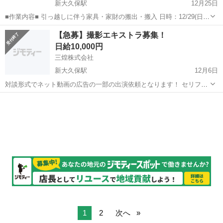
新大久保駅
12月25日
■作業内容■ 引っ越しに伴う家具・家財の搬出・搬入 日時：12/29(日)
開始時間：AM10:30 終了時間：見込14:30頃（終了時間は、作業進み
東京
新宿区
新大久保駅
その他
観葉植物
【急募】撮影エキストラ募集！
具合で、1,2時間前後する可能性あり) 作業時間：3~5時間...
日給10,000円
三煌株式会社
新大久保駅
12月6日
対談形式でネット動画の広告の一部の出演依頼となります！ セリフや
カンペもあり！ 未経験者でも大丈夫です！ 単発のお仕事依頼となりま
東京
新宿区
新大久保駅
その他
す。 ■12月9日 10時～14時 ※撮影時間は２時間もかかりませんが...
1
2
次へ