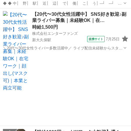
◆ ◆ 中│ 野│ 駅│ 近│ 辺│ で│ 働│ こ│ う│ ─┘ ─┘
─┘ ─┘ ─┘ ─┘ ─┘ ─┘ ─┘ 採│ 用│ た│ だ│ い│ ま│
東京
新宿区
新大久保駅
警備員
【20代〜30代女性活躍中】 SNS好き歓迎♪副
強│ 化│ 中│ ─┘ ─┘ ─┘ ─┘ ─┘ ─┘ ─┘ ─┘ ─...
業ライバー募集｜未経験OK｜在…
時給1,500円
株式会社エンターファンズ
7月25日
提携サイト
新大久保駅
＼20代〜30代女性ライバー多数活躍中／ ライブ配信未経験からスター
トした方がほとんど！ SNSやコミュニケーションが好きな方であれば
東京
新宿区
新大久保駅
その他
経験は問いません。 【所属特典】 ・専属マネージャーによるサポート
・未経験向け...