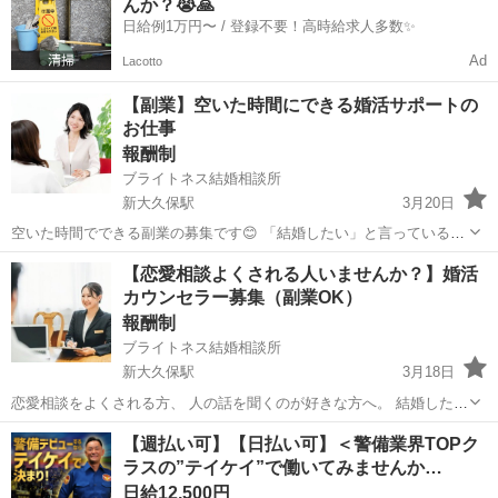
んか？😭🙏
紹介事業を行っています...
日給例1万円〜 / 登録不要！高時給求人多数✨
Ad
Lacotto
【副業】空いた時間にできる婚活サポートの
お仕事
報酬制
ブライトネス結婚相談所
新大久保駅
3月20日
空いた時間でできる副業の募集です😊 「結婚したい」と言っている方
を 婚活サービスにご紹介いただくお仕事です。 やることはシンプルで
東京
新宿区
新大久保駅
その他
オンライン
【恋愛相談よくされる人いませんか？】婚活
紹介するだけでOK。 営業・説明・面談・契約などは すべてこちらで
カウンセラー募集（副業OK）
対応します。 【報...
報酬制
ブライトネス結婚相談所
新大久保駅
3月18日
恋愛相談をよくされる方、 人の話を聞くのが好きな方へ。 結婚したい
方をサポートする 「婚活カウンセラー（仲人）」を募集しています。
東京
新宿区
新大久保駅
その他
恋愛相談
【週払い可】【日払い可】＜警備業界TOPク
人の幸せを応援できる、やりがいのあるお仕事です。 未経験の方でも
ラスの”テイケイ”で働いてみませんか…
大丈夫です。 活動の流...
日給12,500円