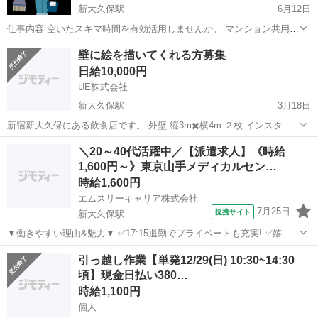
新大久保駅
6月12日
仕事内容 空いたスキマ時間を有効活用しませんか。 マンション共用
部 廊下 ポストのゴミ箱 エントランス部分 ゴミ捨て場の整理整
東京
新宿区
新大久保駅
その他
スキマ時間
壁に絵を描いてくれる方募集
頓 マンション周りのゴミ拾い これらのことを依頼できる方を探して
日給10,000円
います。 マンションは4階建てで...
UE株式会社
新大久保駅
3月18日
新宿新大久保にある飲食店です。 外壁 縦3m✖️横4m ２枚 インスタ映
えする絵を描いてくださる方募集しています。 絵やデザインに自信の
東京
新宿区
新大久保駅
その他
インスタ映え
＼20～40代活躍中／【派遣求人】《時給
ある方 材料費はこちらで負担。 謝礼あります。
1,600円～》東京山手メディカルセン…
時給1,600円
エムスリーキャリア株式会社
7月25日
提携サイト
新大久保駅
▼働きやすい理由&魅力▼ ✅17:15退勤でプライベートも充実! ✅嬉し
い土日祝休み✨ ✅駅チカ★2路線利用で通勤も楽々♪ ✅事前の職場見学
東京
新大久保駅
医療事務
引っ越し作業【単発12/29(日) 10:30~14:30
で雰囲気がわかるので安心です! ─┘─┘─┘─┘─┘─┘─┘─┘─┘ 【業務内
頃】現金日払い380…
容】...
時給1,100円
個人