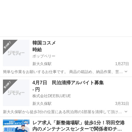
韓国コスメ
時給
ポップベリー
新大久保駅
1月27日
簡単な作業をお願いするお仕事です。 商品の箱詰め、納品作業、営業
アシスタントなど。 多国籍なので言葉が話せなくても気軽に問い合わ
東京
新宿区
新大久保駅
その他
韓国コスメ
4月7日 民泊清掃アルバイト募集
せてみてください。
- 円
株式会社DEEBLUEUE
新大久保駅
3月31日
新大久保駅から徒歩3分の位置にある民泊用の1部屋を清掃して頂ける
方を探しております。 1Rの部屋です。 12〜15時で行って頂きます。
東京
新宿区
新大久保駅
その他
レア求人「新整備場駅」徒歩1分！羽田空港
4500円（交通費込み）での依頼です。 何も必要なく、どなたでも可能
内のメンテナンスセンターで関係者IDチ…
です...