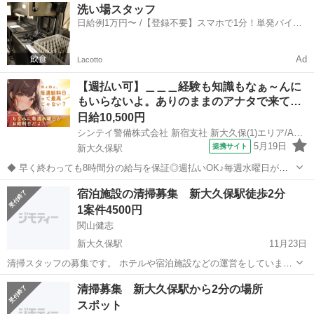
東京
新宿区
新大久保駅
その他
スタッフ
洗い場スタッフ
た時間でOK 必要条件： スマホ利用の方 年齢： 18歳から65歳位男女
日給例1万円〜 /【登録不要】スマホで1分！単発バイト
問わ...
一括検索✨
Ad
Lacotto
【週払い可】＿＿＿経験も知識もなぁ～んに
もいらないよ。ありのままのアナタで来て…
日給10,500円
シンテイ警備株式会社 新宿支社 新大久保(1)エリア/A3203200140
5月19日
提携サイト
新大久保駅
◆ 早く終わっても8時間分の給与を保証◎週払いOK♪毎週水曜日がお
給料日！ ◆ ＜毎週火曜申請／翌週水曜お支払い＞ 毎週収入GETでき
東京
新宿区
新大久保駅
警備員
宿泊施設の清掃募集 新大久保駅徒歩2分
るので お財布には常に余裕が生まれます♪ 週4日以上の募集です◎未経
1案件4500円
験から日給11,00...
関山健志
新大久保駅
11月23日
清掃スタッフの募集です。 ホテルや宿泊施設などの運営をしていま
す。 複数運営してますので、末永くよろしくお願いします。 詳細 20
東京
新宿区
新大久保駅
その他
宿泊施設
清掃募集 新大久保駅から2分の場所
㎡ 部屋の清掃 ベットメイキング 水回りの清掃 等。 所要...
スポット