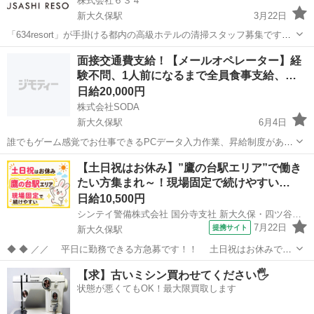
株式会社６３４
新大久保駅
3月22日
「634resort」が手掛ける都内の高級ホテルの清掃スタッフ募集です。
事業拡大に伴い清掃スタッフの増員が必要な状況です。 現在、主婦・
東京
新宿区
新大久保駅
その他
スタッフ
面接交通費支給！【メールオペレーター】経
フリーターなどの方にお手伝い頂いております！ 業務内容はホテル清
験不問、1人前になるまで全員食事支給、…
掃となり、特別な...
日給20,000円
株式会社SODA
新大久保駅
6月4日
誰でもゲーム感覚でお仕事できるPCデータ入力作業、昇給制度がある
ので平均月収50万以上を狙える環境が整っています。未経験からのス
東京
新宿区
新大久保駅
その他
【土日祝はお休み】”鷹の台駅エリア”で働き
タートなので稼げるようになるまでしっかりサポート致します！ 時間
たい方集まれ～！現場固定で続けやすい…
＝稼げる額なので限界なしに...
日給10,500円
シンテイ警備株式会社 国分寺支社 新大久保・四ツ谷・大久保(東京)(37)エリア/A3203200124
7月22日
提携サイト
新大久保駅
◆ ◆ ／／ 平日に勤務できる方急募です！！ 土日祝はお休みで
す！ 今回の募集エリアは…「鷹の台駅エリア」★ 現場固定なの
東京
新宿区
新大久保駅
警備員
【求】古いミシン買わせてください🖐️
で、続けやすい♪♪ ＼＼ 『シフトが削られた…』 『思うように稼げな
状態が悪くてもOK！最大限買取します
い…』 ということは...