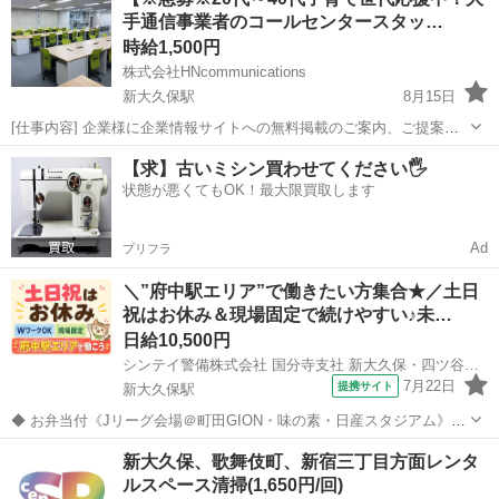
(ナイトワーク系)、クラブ・スナック系ホールスタッフ(ナイトワーク
手通信事業者のコールセンタースタッ…
系) <雇用形態> アルバイ...
時給1,500円
株式会社HNcommunications
新大久保駅
8月15日
[仕事内容] 企業様に企業情報サイトへの無料掲載のご案内、ご提案を
していただきます。 無料掲載なのでほとんどの企業様が希望されま
東京
新宿区
新大久保駅
その他
スタッフ
【求】古いミシン買わせてください🖐️
す。 通信事業者のユーザー様なので登録情報の確認だけしてPCに入力
状態が悪くてもOK！最大限買取します
すればOKです。 ...
Ad
プリフラ
＼”府中駅エリア”で働きたい方集合★／土日
祝はお休み＆現場固定で続けやすい♪未…
日給10,500円
シンテイ警備株式会社 国分寺支社 新大久保・四ツ谷・大久保(東京)(33)エリア/A3203200124
7月22日
提携サイト
新大久保駅
◆ お弁当付《Jリーグ会場＠町田GION・味の素・日産スタジアム》で
働こう ◆ サッカーリーグの試合会場で警備をお任せ◎ 頑張る選手や
東京
新宿区
新大久保駅
警備員
新大久保、歌舞伎町、新宿三丁目方面レンタ
熱いサッカーファンたちと一緒に 熱気を感じながら 感動の瞬間を見届
ルスペース清掃(1,650円/回)
けられるチャンスかも！...