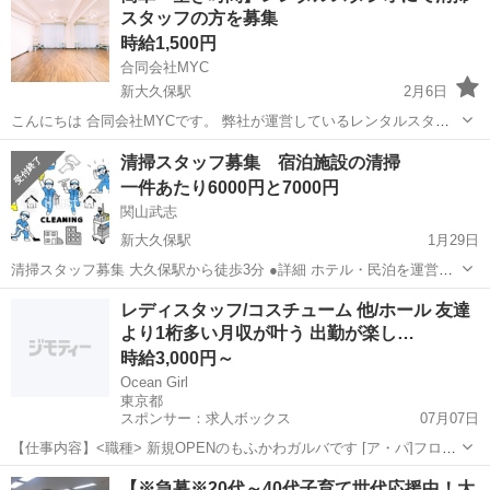
スタッフの方を募集
時給1,500円
合同会社MYC
新大久保駅
2月6日
こんにちは 合同会社MYCです。 弊社が運営しているレンタルスタジ
オにて清掃スタッフの方を募集しております ご近所の方は自分の空い
東京
新宿区
新大久保駅
その他
スタッフ
清掃スタッフ募集 宿泊施設の清掃
ている時間を活用してバイトしてみませんか？ 清掃は皆さんが普段行
一件あたり6000円と7000円
ってい...
関山武志
新大久保駅
1月29日
清掃スタッフ募集 大久保駅から徒歩3分 ●詳細 ホテル・民泊を運営し
てます。 ●内容 宿泊施設の清掃 水回り・ベッドメイキング・客室の清
東京
新宿区
新大久保駅
その他
スタッフ
レディスタッフ/コスチューム 他/ホール 友達
掃 ●単価 6000-7000円 （スポット料金） ラ...
より1桁多い月収が叶う 出勤が楽し…
時給3,000円～
Ocean Girl
東京都
スポンサー：求人ボックス
07月07日
【仕事内容】<職種> 新規OPENのもふかわガルバです [ア・パ]フロア
レディ・カウンターレディ(ナイトワーク系)、コスチューム系その他
アルバイト・パート
【※急募※20代～40代子育て世代応援中！大