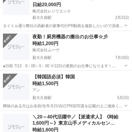
日給20,000円
株式会社レジリエンス
新大久保駅
2月21日
タイトル通り弊社の高齢者の家事代行PR動画を撮影したいので演者と
して出演してくれる方をおねがいしたいです。 年齢は55歳以降の女性
東京
新宿区
新大久保駅
その他
60歳
夜勤！厨房機器の搬出のお仕事☆彡
の方でお願いいたします。 家事代行を依頼している方役でお願いいた
時給1,200円
します セリフは簡単なセ...
株式会社ムーヴ
新大久保駅
7月10日
●日程 7/13 0：00～5：00 ※12日の夜勤のお仕事になります！
●場所 JR/新大久保駅集合 ●内容 厨房機器を搬出するお仕事に
東京
新宿区
新大久保駅
その他
【韓国語必須】韓国
なります♪ 簡単な内容ですので未経験者も大歓迎(=...
時給1,500円
アン
新大久保駅
5月2日
興味のある方はお名前/生年月日/自己PR/顔写真を記載の上ご連絡くだ
さい。 illyong2580@gmail.com 面接の上、決定させていただきます。
東京
新宿区
新大久保駅
その他
不定期
＼20～40代活躍中／【派遣求人】《時給
1,600円～》東京山手メディカルセン…
時給1,600円