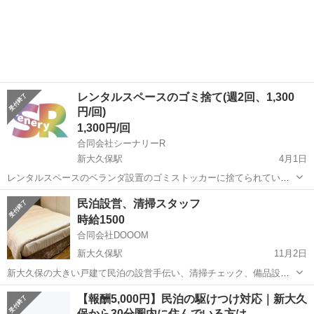
格好でお願い致します。 作業日7月25日木曜日
東京
新宿区
新大久保駅
その他
レンタルスペースのゴミ捨て(週2回、1,300
円/回)
1,300円/回
合同会社シーナリーR
新大久保駅
4月1日
レンタルスペースのベランダ設置のゴミストッカーに捨てられている
ゴミを、指定の集積所へ出すお仕事です。 火金が可燃、土曜が資源
東京
新宿区
新大久保駅
その他
民泊設営、清掃スタッフ
で、当日朝8時までに出す必要があります。 前日の23:00以降はOK。
時給1500
以下、注意点です。 ・5階...
合同会社DOOOM
新大久保駅
11月2日
新大久保の大きい戸建て民泊の設営手伝い、清掃チェック、備品設置
等をお願いできる方を探しています。 民泊やホテルの清掃経験がある
東京
新宿区
新大久保駅
その他
スタッフ
【報酬5,000円】民泊の駆けつけ対応｜新大久
方ですと嬉しいです。 基本的には随時お願いする形で、急ぎで対応を
保から30分圏内に住んでいる方は…