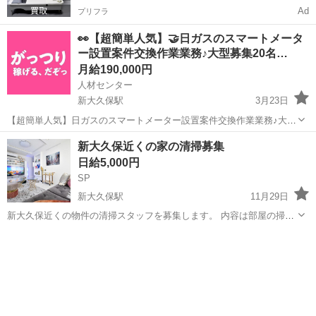
Ad
プリフラ
👀【超簡単人気】🤝日ガスのスマートメータ
ー設置案件交換作業業務♪大型募集20名…
月給190,000円
人材センター
新大久保駅
3月23日
【超簡単人気】日ガスのスマートメーター設置案件交換作業業務♪大型
募集20名募集♪ 【新大久保エリア】日ガスのスマートメーター交換作
東京
新宿区
新大久保駅
その他
業務
新大久保近くの家の清掃募集
業業務♪大型募集20名募集♪ 【募集人数】 20名 ※基本週5日長期稼働が
日給5,000円
可能な方 【...
SP
新大久保駅
11月29日
新大久保近くの物件の清掃スタッフを募集します。 内容は部屋の掃除
です。主にシーツ交換、ゴミ捨て、掃除機掛け、洗い物などです。 新
東京
新宿区
新大久保駅
その他
スタッフ
宿近辺の方の方がありがたいです。 11:00〜14:00目安で早く終われば
終わりです。 遅...