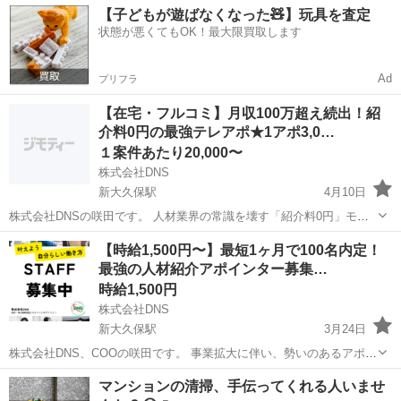
【子どもが遊ばなくなった🧸】玩具を査定
状態が悪くてもOK！最大限買取します
Ad
プリフラ
【在宅・フルコミ】月収100万超え続出！紹
介料0円の最強テレアポ★1アポ3,0…
１案件あたり20,000〜
株式会社DNS
新大久保駅
4月10日
株式会社DNSの咲田です。 人材業界の常識を壊す「紹介料0円」モデ
ルの拡大につき、全国からフルコミッションのアポインターを募集し
東京
新宿区
新大久保駅
その他
アポ
【時給1,500円〜】最短1ヶ月で100名内定！
ます！ 【ここが凄い！】 最強の武器： 「紹介料0円で採用しません
最強の人材紹介アポインター募集…
か？」という提案...
時給1,500円
株式会社DNS
新大久保駅
3月24日
株式会社DNS、COOの咲田です。 事業拡大に伴い、勢いのあるアポイ
ンターチームのスターティングメンバーを募集します！ 当社は「日本
東京
新宿区
新大久保駅
その他
時給
マンションの清掃、手伝ってくれる人いませ
の専門学校を卒業した優秀な外国人（技人国ビザ）」に特化した人材