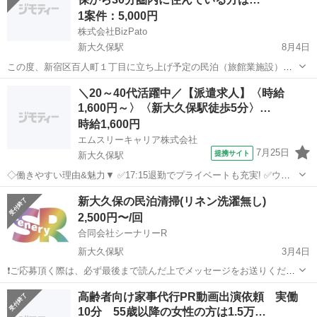
お願いする場合もあります(緊急時...
1案件：5,000円
株式会社BizPato
新大久保駅
8月4日
この度、新宿区百人町１丁目に立ち上げ予定の民泊（旅館業施設）の
立ち上げを考えております。 その際に、火災や近隣トラブルなどがあ
東京
新宿区
新大久保駅
その他
近隣
＼20～40代活躍中／【派遣求人】〈時給
った際に、すぐに（30分以内）現場に駆けつけられる方を探しており
1,600円～〉〈新大久保駅徒歩5分〉…
ます。 （車やタクシー、...
時給1,600円
エムスリーキャリア株式会社
7月25日
提携サイト
新大久保駅
◇働きやすい理由&魅力▼ ✅17:15退勤でプライベートも充実! ✅ウレ
シイ土日祝休み✨ ✅駅チカ★2路線利用で通勤も楽々♪ ✅事前の職場見
東京
新大久保駅
医療事務
新大久保の民泊清掃(リネン洗濯無し)
学で雰囲気がわかるので安心です! ─┘─┘─┘─┘─┘─┘─┘─┘─┘
2,500円〜/回
・・・・・...
合同会社シーナリーR
新大久保駅
3月4日
❗️ご応募頂く際は、必ず最後まで読んだ上でメッセージをお送りくださ
い。 「※」の内容を満たしていない場合、返信は致しませんのでご了
東京
新宿区
新大久保駅
その他
スタッフ
高齢者向け家事代行PR動画出演依頼 実働
承ください❗️ 民泊の清掃スタッフを募集致します。 新大久保駅から徒
10分 55歳以降の女性の方は1.5万…
歩4分、20平米無い小さ...