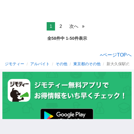
1
2
次へ
全58件中 1-50件表示
ページTOPへ
ジモティー
アルバイト
その他
東京都のその他
新大久保駅のそ