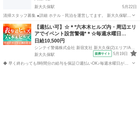
新大久保駅
5月22日
清掃スタッフ募集 ●詳細 ホテル・民泊を運営してます。 新大久保駅徒
歩2分 歌舞伎駅徒歩4分 ●内容 宿泊施設の清掃 水回り・ベッドメイキ
東京
新宿区
新大久保駅
その他
スタッフ
【週払い可】☆＊*六本木ヒルズ内・周辺エリ
ング・客室の清掃 ●単価 4500円（スポット料金） ラ...
アでイベント設営警備*＊☆毎週水曜日…
日給10,500円
シンテイ警備株式会社 新宿支社 新大久保(2)エリア/A3203200140
5月19日
提携サイト
新大久保駅
◆ 早く終わっても8時間分の給与を保証◎週払いOK♪毎週水曜日がお
給料日！ ◆ ＜毎週火曜申請／翌週水曜お支払い＞ 毎週収入GETでき
東京
新宿区
新大久保駅
警備員
るので お財布には常に余裕が生まれます♪ 週4日以上の募集です◎未経
験から日給11,00...