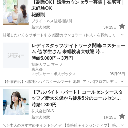
【副業OK】婚活カウンセラー募集｜在宅可｜
介するだけでOKです。 副業としてやっている人も多く ノルマなども
未経験OK
ありません。 【仕事内...
報酬制
ブライトネス結婚相談所
新大久保駅
3月15日
結婚したい方をサポートする 婚活カウンセラー（仲人）を募集してい
ます。 人の幸せを応援できる、やりがいのあるお仕事です。 「人の相
東京
新宿区
新大久保駅
その他
オンライン
レディスタッフ/ナイトワーク関連/コスチュー
談に乗るのが好き」 「恋愛相談をよくされる」 そんな方に向いていま
ム 他 学生さん 未経験者大歓迎 時…
す。 未経...
時給5,000円～3万円
制服カフェ マーヤ
東京都
スポンサー：求人ボックス
08月06日
【仕事内容】<職種> ハイスクールマーヤ 池袋 [ア・パ]フロアレデ
ィ・カウンターレディ(ナイトワーク系)、ガールズバー・キャバクラ・
アルバイト・パート
【アルバイト・パート】コールセンタースタ
スナックその他(ナイトワーク系)、コスチューム系その他(ナイトワー
ッフ／新大久保から徒歩5分のコールセン…
ク系) <雇用形態> アルバイ...
時給1,300円
株式会社DNS
新大久保駅
1月15日
＼✨求人のおすすめポイント✨／ ✅ 【高時給＋インセンティブ】 時給