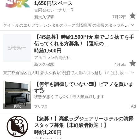
1,650円/スペース
合同会社シーナリーR
新大久保駅
7月22日
タイトルのエリアで、レンタルスペース(計5箇所)の清掃スタッフを募
集致します。 週一回程、慣れれば30分程で終わります。 一部だけでも
東京
新宿区
新大久保駅
その他
歌舞伎町
【4/5急募】時給1,500円★ 車でゴミ捨てを手
構いません。 なるべく平日の午前中でお願いしており、曜日・時間は
伝ってくれる方募集！【運転の…
比較的融通が効きます。 ...
時給1,500円
アルゴレン合同会社
新大久保駅
4月5日
東京都新宿区百人町(新大久保駅そば)で大量の引っ越しゴミ(主に段ボ
ール)があるので、車で移動して、廃棄してくれる方を募集します。 比
東京
新宿区
新大久保駅
その他
【何年も調律していない🎹】ピアノを買いま
較的大きめの車を保有している方だと助かります。 レンタカーの場合
す🖐️
は別途お支払いします...
状態が悪くてもOK！最大限買取します
Ad
プリフラ
【急募！】高級ラグジュアリーホテルの清掃
スタッフ募集【未経験者歓迎！】
時給1,200円