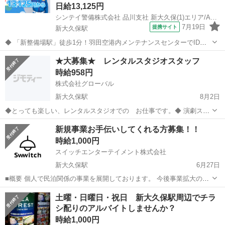
日給13,125円
シンテイ警備株式会社 品川支社 新大久保(1)エリア/A3203200147
7月19日
提携サイト
新大久保駅
◆ 「新整備場駅」徒歩1分！羽田空港内メンテナンスセンターでIDチ
ェック等 ◆ 超レア案件！人気職種なのでお早めに♪ メンテナンスセン
東京
新宿区
新大久保駅
警備員
★大募集★ レンタルスタジオスタッフ
ター関係者の 受付やIDチェック、案内業務をお任せします♪ 一般の方
時給958円
の対応はありません◎...
株式会社グローバル
新大久保駅
8月2日
◆とっても楽しい、レンタルスタジオでの お仕事です。◆ 演劇スク
ール・スポーツエクササイズなどを行っています♪ 人と接することが
東京
新宿区
新大久保駅
その他
土日
新規事業お手伝いしてくれる方募集！！
好きな方、演劇に興味のある方、など大歓迎❤ 時 間：10時～22時の
時給1,000円
間で3-4時間...
スイッチエンターテイメント株式会社
新大久保駅
6月27日
■概要 個人で民泊関係の事業を展開しております。 今後事業拡大のた
め、お手伝いしてくれる方を募集しております。 ■事業内容 ・簡易宿
東京
新宿区
新大久保駅
その他
少人数
土曜・日曜日・祝日 新大久保駅周辺でチラ
泊所の運用 ・民泊部屋の撤退代行サービス ・民泊部屋の立上げ代行サ
シ配りのアルバイトしませんか？
ービス ...
時給1,000円