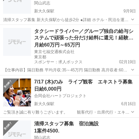
関山武志
新大久保駅
9月9日
清掃スタッフ募集 新大久保駅から徒歩2分 ●詳細 ホテル・民泊を運営
してます。 清掃会社ではありません。 今回個人の方募集します。 業
東京
千代田区
新大久保駅
その他
スタッフ
タクシードライバー／グループ独自の給与シ
者の方は募集してません ●内容 宿泊施設の清掃 水回り・...
ステムで頑張った分だけ給料に還元！経験
者…
月給60万円～65万円
東京七福交通株式会社
東京都
スポンサー：求人ボックス
02月19日
【仕事内容】隔日勤務 平均月収:35～45万円 隔日勤務 高月収者:60～
65万円 <隔日勤務・正社員 給料例> 営収40万円 → 月収 約24万円 営収
正社員 / アルバイト・パート
7/17 (木)のみ ライブ観客 エキストラ募集
50万円 → 月収 約31万円 営収60万円 → 月収 約38万円 営収70...
日給6,000円
合同会社ハートプロジェクト
新大久保駅
6月16日
ご覧頂き誠に有り難うございます。 観客代行・出席代行・エキス
トラ 業務をさせて頂いております。 合同会社 ハートプロジェク
東京
新宿区
新大久保駅
その他
ライブ
清掃スタッフ募集 宿泊施設
ト と申します。 https://www.heart-project-extra.com...
1案件4500.
関山武志