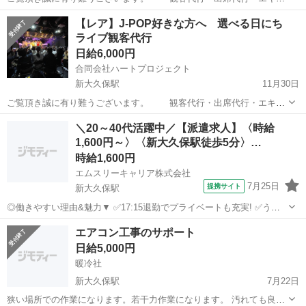
トラ 業務をさせて頂いております。 合同会社 ハートプロジェク
東京
新宿区
新大久保駅
その他
観客
【レア】J-POP好きな方へ 選べる日にち
ト と申します。 https://www.heart-project-extra.com...
ライブ観客代行
日給6,000円
合同会社ハートプロジェクト
新大久保駅
11月30日
ご覧頂き誠に有り難うございます。 観客代行・出席代行・エキス
トラ 業務をさせて頂いております。 合同会社 ハートプロジェク
東京
新宿区
新大久保駅
その他
ライブ
＼20～40代活躍中／【派遣求人】〈時給
ト と申します。 https://www.heart-project-extra.com...
1,600円～〉〈新大久保駅徒歩5分〉…
時給1,600円
エムスリーキャリア株式会社
7月25日
提携サイト
新大久保駅
◎働きやすい理由&魅力▼ ✅17:15退勤でプライベートも充実! ✅うれ
しい土日祝休み✨ ✅駅チカ★2路線利用で通勤も楽々♪ ✅事前の職場見
東京
新大久保駅
医療事務
エアコン工事のサポート
学で雰囲気がわかるので安心です! ─┘─┘─┘─┘─┘─┘─┘─┘─┘
日給5,000円
‥‥‥‥‥...
暖冷社
新大久保駅
7月22日
狭い場所での作業になります。若干力作業になります。 汚れても良い