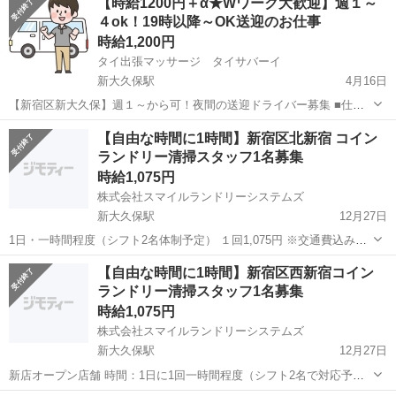
【時給1200円＋α★Wワーク大歓迎】週１～
４ok！19時以降～OK送迎のお仕事
時給1,200円
タイ出張マッサージ タイサバーイ
新大久保駅
4月16日
【新宿区新大久保】週１～から可！夜間の送迎ドライバー募集 ■仕事
内容 タイ出張リラクゼーションのお店で週1〜4くらいで、車１台あれ
東京
新宿区
新大久保駅
その他
ITO
【自由な時間に1時間】新宿区北新宿 コイン
ば誰でもお仕事できる簡単な送迎のお仕事です。 新宿区新大久保付近
ランドリー清掃スタッフ1名募集
が待...
時給1,075円
株式会社スマイルランドリーシステムズ
新大久保駅
12月27日
1日・一時間程度（シフト2名体制予定） １回1,075円 ※交通費込み
（業務委託契約） 時間：2日に1回一時間程度 お好きな時間でできるの
東京
新宿区
新大久保駅
その他
スタッフ
【自由な時間に1時間】新宿区西新宿コイン
で副業や子育て中の方でもちょっと空いた時間でOK 必要条件： ス
ランドリー清掃スタッフ1名募集
マ...
時給1,075円
株式会社スマイルランドリーシステムズ
新大久保駅
12月27日
新店オープン店舗 時間：1日に1回一時間程度（シフト2名で対応予
定） お好きな時間でできるので副業や子育て中の方でもちょっと空い