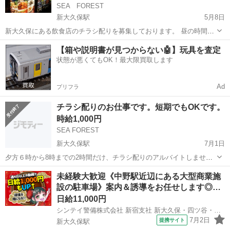
SEA FOREST
新大久保駅
5月8日
新大久保にある飲食店のチラシ配りを募集しております。 昼の時間に
11時～３時の間でチラシを配って頂きたいです。 繁忙時には、店内ホ
東京
新宿区
新大久保駅
その他
チラシ
【箱や説明書が見つからない🤖】玩具を査定
ールサービングも含みます。 土・日・祝日お願いします。。 時間：午
状態が悪くてもOK！最大限買取します
前11時30分～...
Ad
プリフラ
チラシ配りのお仕事です。短期でもOKです。
時給1,000円
SEA FOREST
新大久保駅
7月1日
夕方６時から8時までの2時間だけ、チラシ配りのアルバイトしません
か？ お時間の相談可能です。5時から8時の3時間でもOKです。 毎日可
東京
新宿区
新大久保駅
その他
チラシ
未経験大歓迎《中野駅近辺にある大型商業施
能ですが、ご希望の曜日（3回以上）ありましたら、 是非、ご連絡下
設の駐車場》案内＆誘導をお任せします◎…
さい。
日給11,000円
シンテイ警備株式会社 新宿支社 新大久保・四ツ谷・大久保(東京)(20)エリア/A3203200140
7月2日
提携サイト
新大久保駅