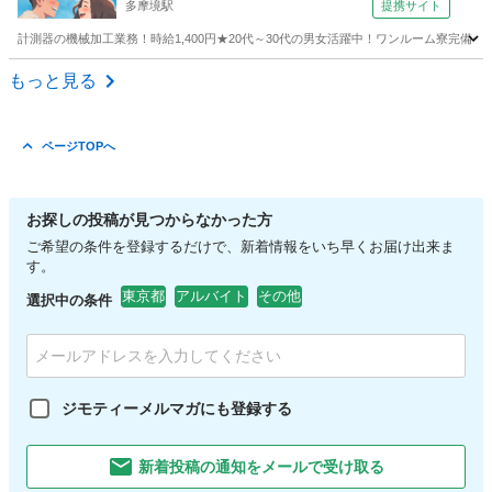
多摩境駅
提携サイト
計測器の機械加工業務！時給1,400円★20代～30代の男女活躍中！ワンルーム寮完備★
東京
町田市
多摩境駅
その他
もっと見る
ページTOPへ
お探しの投稿が見つからなかった方
ご希望の条件を登録するだけで、新着情報をいち早くお届け出来ま
す。
東京都
アルバイト
その他
選択中の条件
ジモティーメルマガにも登録する
新着投稿の通知をメールで受け取る