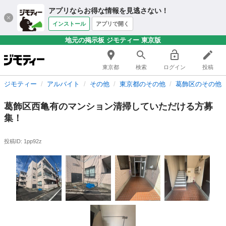
アプリならお得な情報を見逃さない！
インストール
アプリで開く
地元の掲示板 ジモティー 東京版
東京都
検索
ログイン
投稿
ジモティー
アルバイト
その他
東京都のその他
葛飾区のその他
葛飾区西亀有のマンション清掃していただける方募
集！
投稿ID: 1pp92z