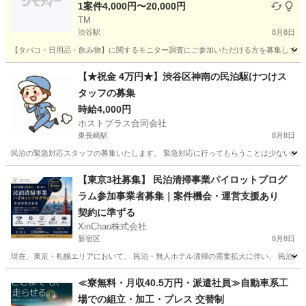
1案件4,000円〜20,000円
TM
渋谷駅
8月8日
【タバコ・日用品・飲み物】に関するモニター調査にご参加いただける方を募集しており
東京
渋谷区
渋谷駅
その他
モニター
【★祝金 4万円★】渋谷区神南の民泊駆けつけス
タッフの募集
時給4,000円
ホストプラス合同会社
東長崎駅
8月8日
民泊の緊急対応スタッフの募集いたします。 緊急対応に行ってもらうことは少ないのですが、
東京
渋谷区
東長崎駅
その他
スタッフ
【東京3社募集】 民泊清掃事業パイロットプログ
ラム参加事業者募集｜案件機会・運営支援あり
契約に準ずる
XinChao株式会社
新宿区
8月8日
現在、東京・札幌エリアにおいて、 民泊・無人ホテル清掃の需要拡大に伴い、 民泊清掃
東京
新宿区
その他
スタッフ
≪寮無料・月収40.5万円・派遣社員≫自動車系工
場での組立・加工・プレス 交替制