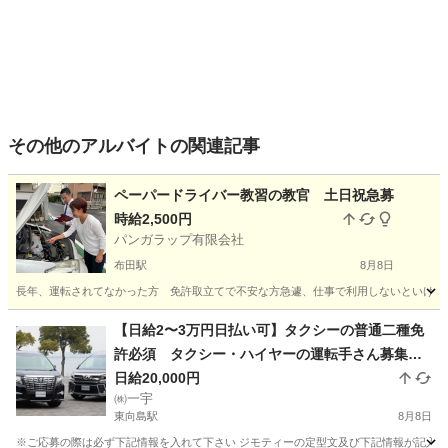
その他のアルバイトの関連記事
ペーパードライバー教習の教官 土日祝急募
時給2,500円
パンガラップ有限会社
布田駅
8月8日
長年、運転されてなかった方 免許取立てで不安な方急遽、仕事で利用しないといけなく
東京
調布市
布田駅
その他
ペーパードライバー
【日給2〜3万円日払い可】タクシーの普通二種免
許必須 タクシー・ハイヤーの運転手さん募集し
ます！ 大型二種でも可【どなたでも月給50万円
日給20,000円
㈱一宇
以上可能です】免許取得支援制度有ります。固定
東向島駅
8月8日
給（時給1800円）の仕事もあります
※ご応募の際は必ず下記情報を入れて下さい ジモティーの定型文及び下記情報が記入され