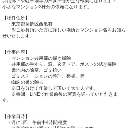
共用廊下や駐車場等の掃き掃除が主な作業になります！ 

小さなマンション2棟分の依頼になります。

【物件住所】 

　・東京都葛飾区西亀有 

　　※ご応募頂いた方に詳しい場所とマンション名をお知ら
せいたします。 

【仕事内容】 

　・マンション共用部の掃き掃除 

　・共用部の手すり、窓、玄関ドア、ポストの拭き掃除

　・敷地内の除草、ゴミ拾い 

　・ゴミステーションの整理、整頓、等 

　・蜘蛛の巣の除去 

　　※日を分けて作業して頂いて大丈夫です。

　　※毎回、LINEで作業前後の写真を送っていただきま
す。

【作業日時】

　・月に1回、午前中4時間程度
