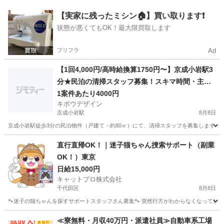
東京
墨田区
東向島駅
その他
ハイヤー
【実家に残ったミシン🏠】買い取ります❗️
状態が悪くてもOK！最大限買取します
プリフラ
Ad
【1回4,000円/高時給換算1750円〜】京成小岩駅3
分★民泊の清掃スタッフ募集！スキマ時間・主婦
(夫)歓迎
1案件あたり4000円
キボウデザイン
京成小岩駅
8月8日
京成小岩駅徒歩3分の民泊物件（戸建て・約80㎡）にて、清掃スタッフを募集します！ 
東京
江戸川区
京成小岩駅
その他
スタッフ
直行直帰OK！｜迷子猫ちゃん捜索サポート（副業
OK！）東京
日給15,000円
キャットプロ株式会社
千代田区
8月8日
🐾迷子の猫ちゃんを探すサポートスタッフさん募集🐾 突然行方がわからなくなってしま
東京
千代田区
その他
スタッフ
≪寮無料・月収40万円・派遣社員≫自動車系工場