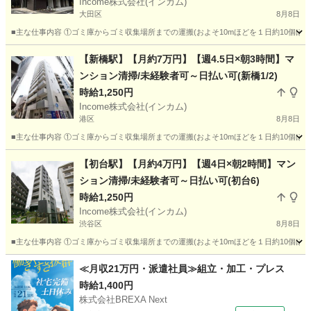
Income株式会社(インカム)
大田区
8月8日
■主な仕事内容 ①ゴミ庫からゴミ収集場所までの運搬(およそ10mほどを１日約10個ほ
東京
大田区
その他
時給
【新橋駅】【月約7万円】【週4.5日×朝3時間】マ
ンション清掃/未経験者可～日払い可(新橋1/2)
時給1,250円
Income株式会社(インカム)
港区
8月8日
■主な仕事内容 ①ゴミ庫からゴミ収集場所までの運搬(およそ10mほどを１日約10個ほ
東京
港区
その他
時給
【初台駅】【月約4万円】【週4日×朝2時間】マン
ション清掃/未経験者可～日払い可(初台6)
時給1,250円
Income株式会社(インカム)
渋谷区
8月8日
■主な仕事内容 ①ゴミ庫からゴミ収集場所までの運搬(およそ10mほどを１日約10個ほ
東京
渋谷区
その他
時給
≪月収21万円・派遣社員≫組立・加工・プレス
時給1,400円
株式会社BREXA Next