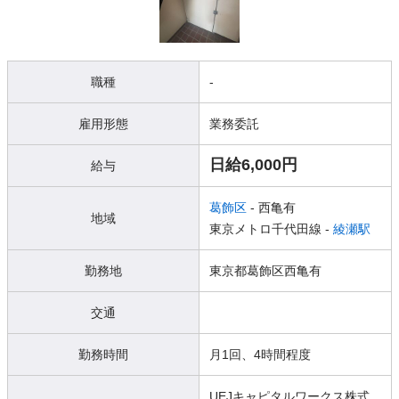
職種
-
雇用形態
業務委託
日給6,000円
給与
葛飾区
- 西亀有
地域
東京メトロ千代田線 -
綾瀬駅
勤務地
東京都葛飾区西亀有
交通
勤務時間
月1回、4時間程度
UEJキャピタルワークス株式