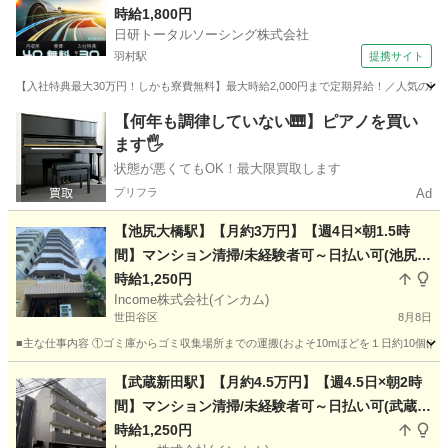
時給1,800円
日研トータルソーシング株式会社
羽村駅
提携サイト
【入社特典最大30万円！しかも寮費無料】最大時給2,000円まで定期昇給！／人気の東
東京
羽村市
羽村駅
その他
【何年も調律していない🎹】ピアノを買い
ます🖐️
状態が悪くてもOK！最大限買取します
プリフラ
Ad
【池尻大橋駅】【月約3万円】【週4日×朝1.5時
間】マンション清掃/未経験者可～日払い可(池尻大
橋9)
時給1,250円
Income株式会社(インカム)
世田谷区
8月8日
■主な仕事内容 ①ゴミ庫からゴミ収集場所までの運搬(およそ10mほどを１日約10個ほ
東京
世田谷区
その他
東急田園都市線
【武蔵新田駅】【月約4.5万円】【週4.5日×朝2時
間】マンション清掃/未経験者可～日払い可(武蔵新
田3)
時給1,250円