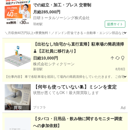
での組立・加工・プレス 交替制
月給285,000円
日研トータルソーシング株式会社
羽村駅
提携サイト
＼月収例40万円以上×寮費無料！／ドンドン貯金できる＜自動車・エンジン部品などの組
東京
羽村市
羽村駅
その他
【出社なし❗️自宅から直行直帰】駐車場の簡易清掃
🧹【正社員に移行あり】
日給10,000円
株式会社シティクリーン
新宿駅
8月8日
【仕事内容】 車で各駐車場を巡回して場内の簡易清掃をしていただきます。 ご自宅から
東京
新宿区
新宿駅
その他
社用車
【何年も使っていない🧵】ミシンを査定
状態が悪くてもOK！最大限買取します
プリフラ
Ad
【タバコ・日用品・飲み物に関するモニター調査
への参加依頼】