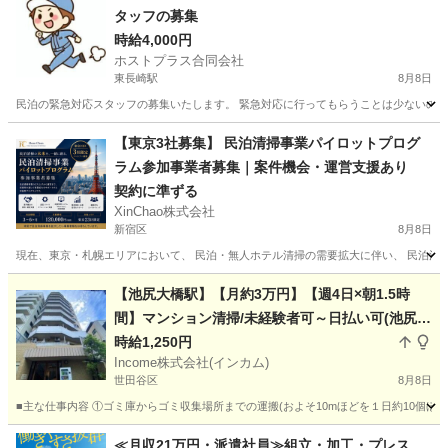
タッフの募集
時給4,000円
ホストプラス合同会社
東長崎駅
8月8日
民泊の緊急対応スタッフの募集いたします。 緊急対応に行ってもらうことは少ないのですが、
東京
渋谷区
東長崎駅
その他
スタッフ
【東京3社募集】 民泊清掃事業パイロットプログ
ラム参加事業者募集｜案件機会・運営支援あり
契約に準ずる
XinChao株式会社
新宿区
8月8日
現在、東京・札幌エリアにおいて、 民泊・無人ホテル清掃の需要拡大に伴い、 民泊清掃
東京
新宿区
その他
スタッフ
【池尻大橋駅】【月約3万円】【週4日×朝1.5時
間】マンション清掃/未経験者可～日払い可(池尻大
橋9)
時給1,250円
Income株式会社(インカム)
世田谷区
8月8日
■主な仕事内容 ①ゴミ庫からゴミ収集場所までの運搬(およそ10mほどを１日約10個ほ
東京
世田谷区
その他
東急田園都市線
≪月収21万円・派遣社員≫組立・加工・プレス