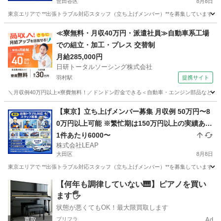
世田谷区
8月8日
東京エリアで **出張トラブル対応スタッフ（立ち上げメンバー）**を募集しています。
東京
世田谷区
その他
スタッフ
≪寮無料・月収40万円・派遣社員≫自動車系工場
での組立・加工・プレス 交替制
月給285,000円
日研トータルソーシング株式会社
羽村駅
提携サイト
＼月収例40万円以上×寮費無料！／ドンドン貯金できる＜自動車・エンジン部品などの組
東京
羽村市
羽村駅
その他
【東京】立ち上げメンバー募集 月収例 50万円〜8
0万円以上可能 ※繁忙期は150万円以上の実績あり
完全出来高制 1件あたり平均6000円 1日2〜7件程
1件あたり6000〜
株式会社LEAP
度の対応 日収目安：12000円〜42000円
大田区
8月8日
東京エリアで **出張トラブル対応スタッフ（立ち上げメンバー）**を募集しています。
東京
大田区
その他
スタッフ
【何年も調律していない🎹】ピアノを買い
ます🖐️
状態が悪くてもOK！最大限買取します
プリフラ
Ad