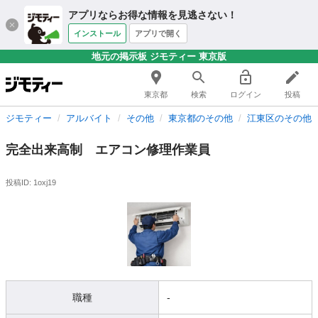
アプリならお得な情報を見逃さない！
インストール
アプリで開く
地元の掲示板 ジモティー 東京版
東京都
検索
ログイン
投稿
ジモティー
アルバイト
その他
東京都のその他
江東区のその他
完全出来高制 エアコン修理作業員
投稿ID: 1oxj19
職種
-