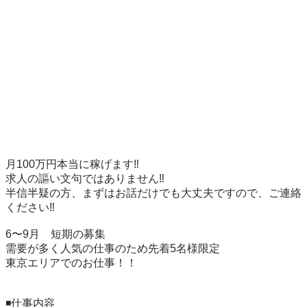
月100万円本当に稼げます‼️

求人の謳い文句ではありません‼️

半信半疑の方、まずはお話だけでも大丈夫ですので、ご連絡
ください‼️

6〜9月　短期の募集

需要が多く人気の仕事のため先着5名様限定

東京エリアでのお仕事！！

◾️仕事内容
