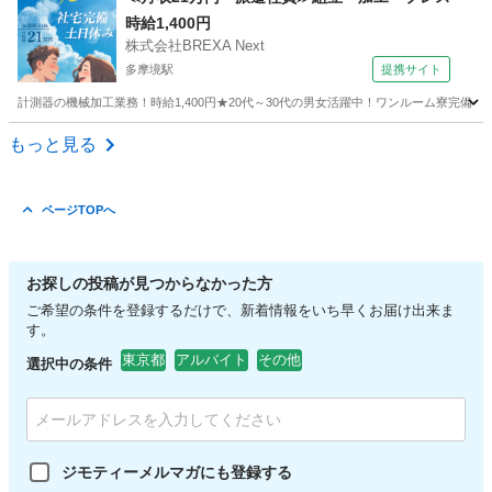
時給1,400円
株式会社BREXA Next
多摩境駅
提携サイト
計測器の機械加工業務！時給1,400円★20代～30代の男女活躍中！ワンルーム寮完備★
東京
町田市
多摩境駅
その他
もっと見る
ページTOPへ
お探しの投稿が見つからなかった方
ご希望の条件を登録するだけで、新着情報をいち早くお届け出来ま
す。
東京都
アルバイト
その他
選択中の条件
ジモティーメルマガにも登録する