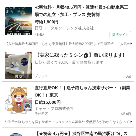
東京
江戸川区
京成小岩駅
その他
スタッフ
≪寮無料・月収40.5万円・派遣社員≫自動車系工
場での組立・加工・プレス 交替制
時給1,800円
日研トータルソーシング株式会社
羽村駅
提携サイト
【入社特典最大30万円！しかも寮費無料】最大時給2,000円まで定期昇給！／人気の東
東京
羽村市
羽村駅
その他
【実家に残ったミシン🏠】買い取ります❗️
状態が悪くてもOK！最大限買取します
プリフラ
Ad
直行直帰OK！｜迷子猫ちゃん捜索サポート（副業
OK！）東京
日給15,000円
キャットプロ株式会社
千代田区
8月8日
🐾迷子の猫ちゃんを探すサポートスタッフさん募集🐾 突然行方がわからなくなってしま
東京
千代田区
その他
スタッフ
【★祝金 4万円★】渋谷区神南の民泊駆けつけス