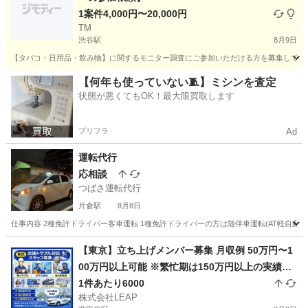
1案件4,000円〜20,000円
TM
渋谷駅
8月9日
【タバコ・日用品・飲み物】に関するモニター調査にご参加いただける方を募集しており
東京
渋谷区
渋谷駅
その他
モニター
【何年も使っていない🧵】ミシンを査定
状態が悪くてもOK！最大限買取します
プリフラ
Ad
運転代行
応相談
つばさ運転代行
片倉駅
8月8日
仕事内容 2種免許ドライバー客車運転 1種免許ドライバーの方は随伴車運転(AT軽自動車
東京
八王子市
片倉駅
その他
時給
【東京】立ち上げメンバー募集 月収例 50万円〜1
00万円以上可能 ※繁忙期は150万円以上の実績あ
り 完全出来高制 1件あたり平均6000円 1日2〜7件
1件あたり6000
株式会社LEAP
程度の対応 日収目安：12000円〜42000円