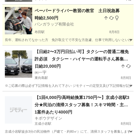
ペーパードライバー教習の教官 土日祝急募
時給2,500円
パンガラップ有限会社
布田駅
8月8日
長年、運転されてなかった方 免許取立てで不安な方急遽、仕事で利用しないといけなく
東京
調布市
布田駅
その他
ペーパードライバー
【日給2〜3万円日払い可】タクシーの普通二種免
許必須 タクシー・ハイヤーの運転手さん募集し
ます！ 大型二種でも可【どなたでも月給50万円
日給20,000円
㈱一宇
以上可能です】免許取得支援制度有ります。固定
東向島駅
8月8日
給（時給1800円）の仕事もあります
※ご応募の際は必ず下記情報を入れて下さい ジモティーの定型文及び下記情報が記入され
東京
墨田区
東向島駅
その他
ハイヤー
【1回4,000円/高時給換算1750円〜】京成小岩駅3
分★民泊の清掃スタッフ募集！スキマ時間・主婦
(夫)歓迎
1案件あたり4000円
キボウデザイン
京成小岩駅
8月8日
京成小岩駅徒歩3分の民泊物件（戸建て・約80㎡）にて、清掃スタッフを募集します！ 