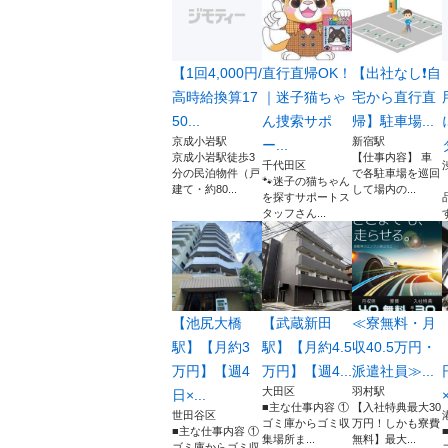
【1回4,000円/
直行直帰OK！
【出社なし❗️自
高時給換算17
｜迷子猫ちゃ
宅から直行直
50...
ん捜索サポ
帰】駐車場...
京成小岩駅
新宿駅
ー...
京成小岩駅徒歩3
【仕事内容】 車
千代田区
分の民泊物件（戸
で各駐車場を巡回
🐾迷子の猫ちゃん
建て・約80...
して場内の...
を探すサポートス
タッフさん...
【池尻大橋
【武蔵新田
≪寮無料・月
駅】【月約3
駅】【月約4.5
収40.5万円・
万円】【週4
万円】【週4...
派遣社員≫...
大田区
羽村駅
日×...
×
■主な仕事内容 ①
【入社特典最大30
世田谷区
ゴミ庫からゴミ収
万円！しかも寮費
■主な仕事内容 ①
集場所ま...
無料】最大...
ゴミ庫からゴミ収