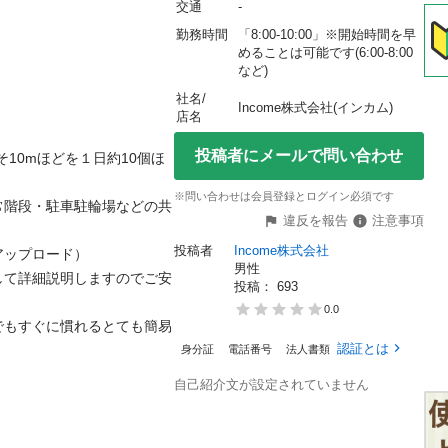
交通
-
勤務時間
「8:00-10:00」※開始時間を早
めることは可能です(6:00-8:00
など)
社名/
Income株式会社(インカム)
店名
投稿者にメールで問い合わせ
10mほどを１日約10個ほ
※問い合わせは会員登録とログイン必須です
常階段・駐車駐輪場などの共
違反を報告
注意事項


投稿者
Income株式会社
プロード）

男性
して詳細説明しますのでご安
投稿： 
693
0.0
でもすぐに慣れるとても簡易
認証とは
身分証
電話番号
法人書類
自己紹介文が設定されていません