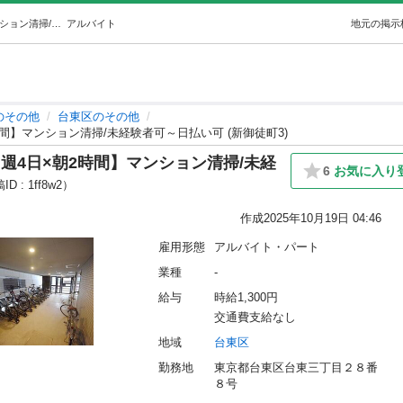
【新御徒町駅】【月約4.5万円】【週4日×朝2時間】マンション清掃/未経験者可～日払い可 (新御徒町3) (Income株式会社) 台東のその他の無料求人広告・アルバイト・バイト募集情報｜ジモティー
アルバイト
地元の掲示
のその他
台東区のその他
間】マンション清掃/未経験者可～日払い可 (新御徒町3)
週4日×朝2時間】マンション清掃/未経
6
お気に入り
D : 1ff8w2）
作成
2025年10月19日 04:46
雇用形態
アルバイト・パート
業種
-
給与
時給1,300円
交通費支給なし
地域
台東区
勤務地
東京都台東区台東三丁目２８番
８号