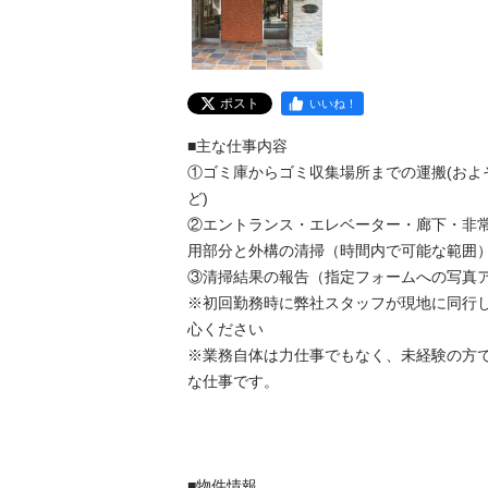
ポスト
いいね！
■主な仕事内容

①ゴミ庫からゴミ収集場所までの運搬(およそ
ど)

②エントランス・エレベーター・廊下・非
用部分と外構の清掃（時間内で可能な範囲）
③清掃結果の報告（指定フォームへの写真アッ
※初回勤務時に弊社スタッフが現地に同行
心ください

※業務自体は力仕事でもなく、未経験の方
な仕事です。

■物件情報
