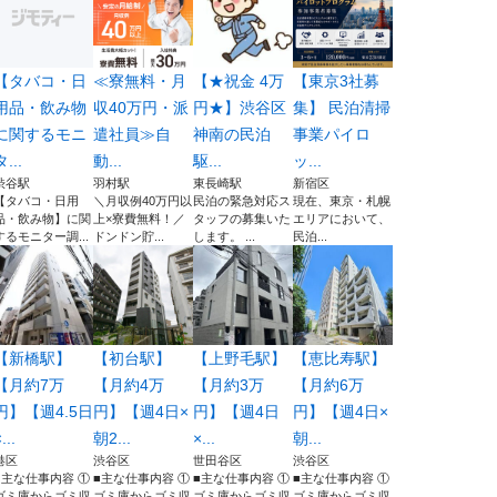
【タバコ・日
≪寮無料・月
【★祝金 4万
【東京3社募
用品・飲み物
収40万円・派
円★】渋谷区
集】 民泊清掃
に関するモニ
遣社員≫自
神南の民泊
事業パイロ
タ...
動...
駆...
ッ...
渋谷駅
羽村駅
東長崎駅
新宿区
【タバコ・日用
＼月収例40万円以
民泊の緊急対応ス
現在、東京・札幌
品・飲み物】に関
上×寮費無料！／
タッフの募集いた
エリアにおいて、
するモニター調...
ドンドン貯...
します。 ...
民泊...
【新橋駅】
【初台駅】
【上野毛駅】
【恵比寿駅】
【月約7万
【月約4万
【月約3万
【月約6万
円】【週4.5日
円】【週4日×
円】【週4日
円】【週4日×
...
朝2...
×...
朝...
港区
渋谷区
世田谷区
渋谷区
■主な仕事内容 ①
■主な仕事内容 ①
■主な仕事内容 ①
■主な仕事内容 ①
ゴミ庫からゴミ収
ゴミ庫からゴミ収
ゴミ庫からゴミ収
ゴミ庫からゴミ収