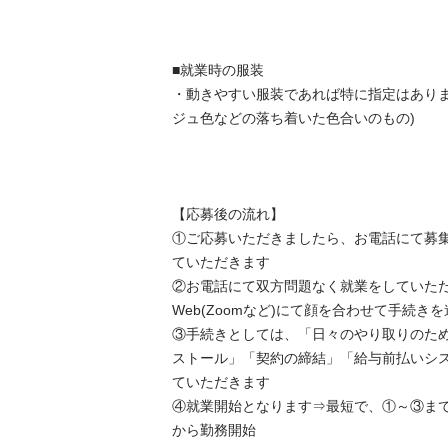
■就業時の服装

・動きやすい服装であれば特に指定はありませ
ジュ色などの落ち着いた色合いのもの)

【応募後の流れ】

①ご応募いただきましたら、お電話にて募
ていただきます

②お電話にて双方問題なく就業をしていた
Web(Zoomなど)にて顔を合わせて手続きを
③手続きとしては、「日々のやり取りのた
ストール」「契約の締結」「給与前払いシ
ていただきます

④就業開始となります⇒最短で、①～③ま
から勤務開始