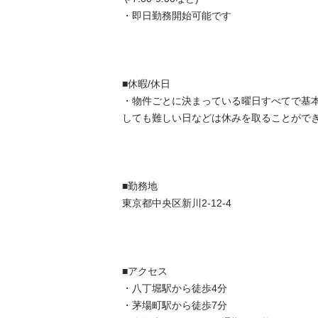
・即日勤務開始可能です

■休暇/休日

・物件ごとに決まっている曜日すべてで基
しても難しい日などは休みを取ることができます
■勤務地

東京都中央区新川2-12-4

■アクセス

・八丁堀駅から徒歩4分

・茅場町駅から徒歩7分
