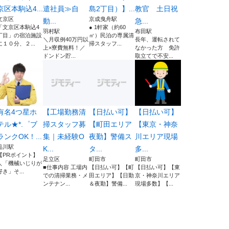
京区本駒込4...
遣社員≫自
島2丁目）】...
教官 土日祝
文京区
京成曳舟駅
動...
急...
「文京区本駒込4
● 1軒家（約60
羽村駅
布田駅
丁目」の宿泊施設
㎡）民泊の専属清
＼月収例40万円以
長年、運転されて
に１０分、２...
掃スタッフ...
上×寮費無料！／
なかった方 免許
ドンドン貯...
取立てで不安...
有名4つ星ホ
【工場勤務清
【日払い可】
【日払い可】
テル★*.゜ブ
掃スタッフ募
【町田エリア
【東京・神奈
ランクOK！...
集｜未経験O
夜勤】警備ス
川エリア現場
品川駅
K...
タ...
多...
【PRポイント】
足立区
町田市
町田市
＼「機械いじりが
■仕事内容 工場内
【日払い可】【町
【日払い可】【東
好き」そ...
での清掃業務・メ
田エリア】【日勤
京・神奈川エリア
ンテナン...
＆夜勤】警備...
現場多数】【...