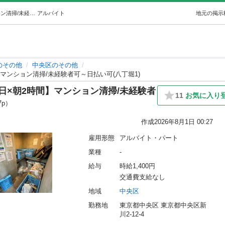
【八丁堀駅】【月約5万円】【週4日×朝2時間】マンション清掃/未経験者可～日払い可(八丁堀1) (Income株式会社) 中央のその他の無料求人広告・アルバイト・バイト募集情報｜ジモティー
アルバイト
地元の掲示
のその他
中央区のその他
マンション清掃/未経験者可～日払い可(八丁堀1)
日×朝2時間】マンション清掃/未経験者
11
お気に入り
7p）
作成
2026年8月1日 00:27
雇用形態
アルバイト・パート
業種
-
給与
時給1,400円
交通費支給なし
地域
中央区
勤務地
東京都中央区 東京都中央区新
川2-12-4