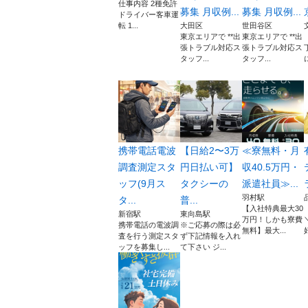
仕事内容 2種免許
募集 月収例...
募集 月収例...
ドライバー客車運
転 1...
大田区
世田谷区
東京エリアで **出
東京エリアで **出
張トラブル対応ス
張トラブル対応ス
タッフ...
タッフ...
携帯電話電波
【日給2〜3万
≪寮無料・月
調査測定スタ
円日払い可】
収40.5万円・
ッフ(9月ス
タクシーの
派遣社員≫...
羽村駅
タ...
普...
【入社特典最大30
新宿駅
東向島駅
万円！しかも寮費
携帯電話の電波調
※ご応募の際は必
無料】最大...
査を行う測定スタ
ず下記情報を入れ
ッフを募集し...
て下さい ジ...