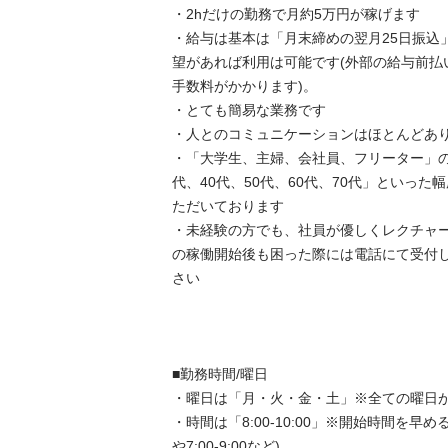
・2hだけの勤務で月約5万円が稼げます

・給与は基本は「月末締めの翌月25日振込
望があれば利用は可能です(外部の給与前払
手数料がかかります)。

・とても簡易な業務です

・人とのコミュニケーションはほとんどありま
・「大学生、主婦、会社員、フリーター」の方
代、40代、50代、60代、70代」といっ
ただいております

・未経験の方でも、社員が優しくレクチャ
の稼働開始後も困った際には電話にて受付
さい

■勤務時間/曜日

・曜日は「月・火・金・土」※全ての曜日が勤
・時間は「8:00-10:00」※開始時間を早めるこ
や7:00-9:00など)
