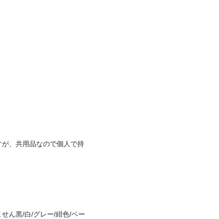
すが、共用品なので個人で持
ん黒/白/グレー/紺色/ベー