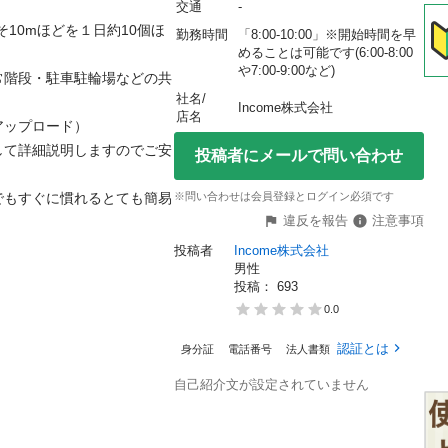
交通
-
10mほどを１日約10個ほ
勤務時間
「8:00-10:00」※開始時間を早
めることは可能です(6:00-8:00
や7:00-9:00など)
常階段・駐車駐輪場などの共
社名/


Income株式会社
店名
プロード）

して詳細説明しますのでご安
投稿者にメールで問い合わせ
でもすぐに慣れるとても簡易
※問い合わせは会員登録とログイン必須です
違反を報告
注意事項
投稿者
Income株式会社
男性
投稿： 
693
0.0
認証とは
身分証
電話番号
法人書類
自己紹介文が設定されていません