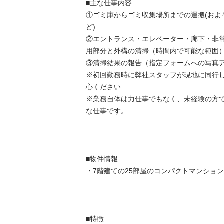
■主な仕事内容

①ゴミ庫からゴミ収集場所までの運搬(およそ
ど)

②エントランス・エレベーター・廊下・非
用部分と外構の清掃（時間内で可能な範囲）
③清掃結果の報告（指定フォームへの写真アッ
※初回勤務時に弊社スタッフが現地に同行
心ください

※業務自体は力仕事でもなく、未経験の方
な仕事です。

■物件情報

・7階建ての25部屋のコンパクトマンション

■特徴
