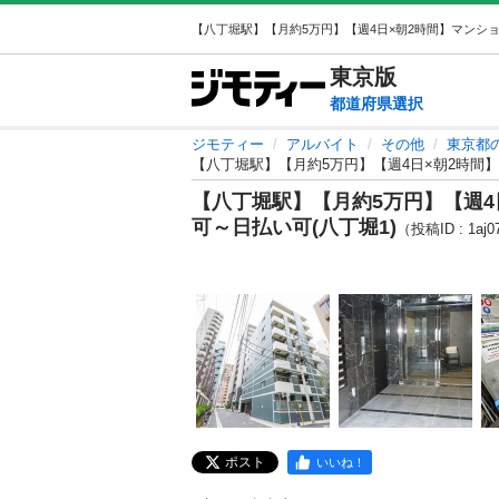
東京
版
都道府県選択
ジモティー
アルバイト
その他
東京都
【八丁堀駅】【月約5万円】【週4日×朝2時間】
【八丁堀駅】【月約5万円】【週4
可～日払い可(八丁堀1)
（投稿ID : 1aj0
ポスト
いいね！