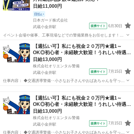
日給11,000円
日払い
日本ガード株式会社
6月30日
提携サイト
武蔵小金井駅
イベント会場や催事、工事現場などでの警備業務をお任せします！
【主な業務内容】 ・交通誘導 ・雑踏警備 ・巡回・監視業務 ・緊急時
東京
小金井市
武蔵小金井駅
警備員
【週払い可】私にも祝金２０万円★週1～
の対応 など 人や車が安全に通行できるよう誘導したり、混雑時のご案
OK◎初心者・未経験大歓迎！うれしい待遇…
内や見回りを行うお仕事で...
日給13,000円
株式会社オリエンタル警備
7月15日
提携サイト
武蔵小金井駅
仕事内容： ◆交通誘導警備‥小さなお子さんやおばあちゃんを守った
り、車両の誘導etc… ◆イベント警備‥サッカーのJリーグや花火大
東京
小金井市
武蔵小金井駅
警備員
会。アイドルの握手会やロックコンサート。 来場者、選手、有名人
【週払い可】私にも祝金２０万円★週1～
の安全を守る重要な警備です。 ...
OK◎初心者・未経験大歓迎！うれしい待遇…
日給13,000円
株式会社オリエンタル警備
7月15日
提携サイト
武蔵小金井駅
仕事内容： ◆交通誘導警備‥小さなお子さんやおばあちゃんを守った