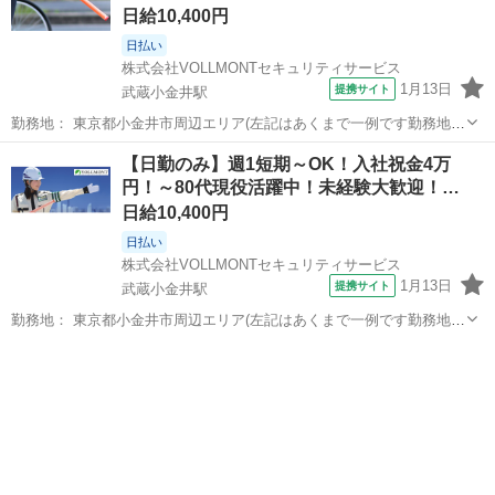
入…
日給10,400円
日払い
株式会社VOLLMONTセキュリティサービス
1月13日
提携サイト
武蔵小金井駅
勤務地： 東京都小金井市周辺エリア(左記はあくまで一例です勤務地多
数あり) 武蔵小金井駅 徒歩5分 ／ 東小金井駅 徒歩5分 ／ 新小金井駅
東京
小金井市
武蔵小金井駅
警備員
【日勤のみ】週1短期～OK！入社祝金4万
徒歩5分 週勤務日時： 週1日~ 09:00〜18:00／20:00〜05:0...
円！～80代現役活躍中！未経験大歓迎！…
日給10,400円
日払い
株式会社VOLLMONTセキュリティサービス
1月13日
提携サイト
武蔵小金井駅
勤務地： 東京都小金井市周辺エリア(左記はあくまで一例です勤務地多
数あり) 武蔵小金井駅 徒歩5分 ／ 東小金井駅 徒歩5分 ／ 新小金井駅
東京
小金井市
武蔵小金井駅
警備員
徒歩5分 週勤務日時： 週1日~ 09:00〜18:00 雇用形態： パート...