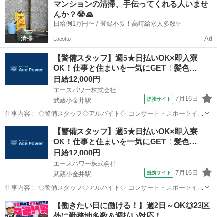
マンションの清掃、手伝ってくれる人いませ
のが自慢♪未経験も大歓迎！ ＞＞常に現場豊富&交通費モチロン全額支
んか？😭🙏
給＜＜ 【職務内容】 ...
日給例1万円〜 / 登録不要！高時給求人多数✨
Ad
Lacotto
【警備スタッフ】週5★日払いOK×即入寮
OK！仕事と住まいを一気にGET！髪色…
日給12,000円
エースパワー株式会社
7月16日
提携サイト
武蔵小金井駅
仕事内容： ◇警備スタッフ◇アルバイト◇ コンサート・スポーツイベ
ント・展示会などのイベントや、 工事現場周辺で警備・交通誘導をし
東京
小金井市
武蔵小金井駅
警備員
【警備スタッフ】週5★日払いOK×即入寮
ていただきます。 経験者の方はもちろん、未経験者の方も積極的に採
OK！仕事と住まいを一気にGET！髪色…
用中！ 難しいスキルは不要...
日給12,000円
エースパワー株式会社
7月16日
提携サイト
武蔵小金井駅
仕事内容： ◇警備スタッフ◇アルバイト◇ コンサート・スポーツイベ
ント・展示会などのイベントや、 工事現場周辺で警備・交通誘導をし
東京
小金井市
武蔵小金井駅
警備員
【働きたい日に働ける！】週2日～OK◎23区
ていただきます。 経験者の方はもちろん、未経験者の方も積極的に採
外に勤務地多数＆週払い対応！
用中！ 難しいスキルは不要...