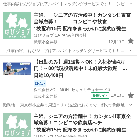
仕事内容 はぴジョブはアルバイトマッチングサービスです！ コンビニ
や飲食店などを対象に、「はぴジョブ」の新サービスを告知するチラ
東京
小金井市
武蔵小金井駅
軽作業
チラシ
主婦、 シニアの方活躍中！カンタン‼️ 東京
シを配布するお仕事です。 店舗に行き（新しいアルバイト求人サービ
全域急募！ コンビニや飲食…
スが始まりました）というお知ら...
1枚配布15円 配布をきっかけに契約が発生した場合は＋300
はぴジョブ/SAPANA合同会社
武蔵小金井駅
12月13日
【仕事内容】 はぴジョブはアルバイトマッチングサービスです！ コン
ビニや飲食店などを対象に、「はぴジョブ」の新サービスを告知する
東京
小金井市
武蔵小金井駅
軽作業
チラシ
【日勤のみ】週1短期～OK！入社祝金4万
チラシを配布するお仕事です。 店舗に行き（新しいアルバイト求人サ
円！～80代現役活躍中！未経験大歓迎！…
ービスが始まりました）というお...
日給10,400円
日払い
株式会社VOLLMONTセキュリティサービス
1月13日
提携サイト
武蔵小金井駅
勤務地： 東京都小金井市周辺エリア(左記はあくまで一例です勤務地多
数あり) 武蔵小金井駅 徒歩5分 ／ 東小金井駅 徒歩5分 ／ 新小金井駅
東京
小金井市
武蔵小金井駅
警備員
主婦、シニアの方活躍中！ カンタン‼️東京全
徒歩5分 週勤務日時： 週1日~ 09:00〜18:00 雇用形態： パート...
域急募！コンビニや飲食店へチ…
1枚配布15円 配布をきっかけに契約が発生した場合は＋300
はぴジョブ / SAPANA合同会社