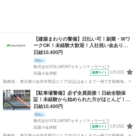
【建築まわりの警備】日払い可！副業・Wワ
ークOK！未経験大歓迎！入社祝い金あり…
日給10,400円
日払い
株式会社VOLLMONTセキュリティサービス
1月13日
提携サイト
武蔵小金井駅
勤務地： 東京都小金井市周辺エリア(左記はあくまで一例です勤務地多
数あり) 武蔵小金井駅 徒歩5分 ／ 東小金井駅 徒歩5分 ／ 新小金井駅
東京
小金井市
武蔵小金井駅
警備員
【駐車場警備】必ず全員面接！日給全額保
徒歩5分 週勤務日時： 週1日~ 09:00〜18:00／20:00〜05:0...
証！未経験から始められた方がほとんど！
入…
日給10,400円
日払い
株式会社VOLLMONTセキュリティサービス
1月13日
提携サイト
武蔵小金井駅
勤務地： 東京都小金井市周辺エリア(左記はあくまで一例です勤務地多