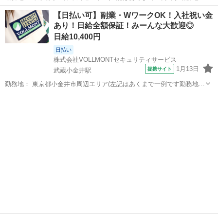
数あり) 武蔵小金井駅 徒歩5分 ／ 東小金井駅 徒歩5分 ／ 新小金井駅
東京
小金井市
武蔵小金井駅
警備員
【日払い可】副業・WワークOK！入社祝い金
徒歩5分 週勤務日時： 週1日~ 09:00〜18:00 雇用形態： パート...
あり！日給全額保証！みーんな大歓迎◎
日給10,400円
日払い
株式会社VOLLMONTセキュリティサービス
1月13日
提携サイト
武蔵小金井駅
勤務地： 東京都小金井市周辺エリア(左記はあくまで一例です勤務地多
数あり) 武蔵小金井駅 徒歩5分 ／ 東小金井駅 徒歩5分 ／ 新小金井駅
東京
小金井市
武蔵小金井駅
警備員
徒歩5分 週勤務日時： 週1日~ 09:00〜18:00／20:00〜05:0...