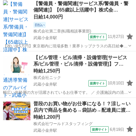
【警備員・警備関連[サービス系/警備員・警
備関連]】【65歳以上活躍中】株式会…
日給14,000円
日払い
株式会社第二章(転職相談事業部)
11月27日
提携サイト
武蔵小金井駅
【祝い金5万円】東京都内に現場多数！業界トップクラスの高日給◆履
歴書不要◆日払いOK ＼シフトの融通、お任せください！！／ 働きや
東京
小金井市
武蔵小金井駅
警備員
【ビル管理・ビル清掃・設備管理[サービス
すさのPOINTは… ★業界最高水準！高日給で効率よく稼げます！ ★履
系/ビル管理・ビル清掃・設備管理]】フ…
歴書不要の面接！服装自...
時給1,250円
株式会社ニック
10月10日
提携サイト
武蔵小金井駅
幅広い年齢層の方が活躍されているお仕事です。 ／ 介護施設内の清掃
業務をお任せします！ ＼ ◆具体的には… ・廊下や室内の掃除機かけ
東京
小金井市
武蔵小金井駅
その他
普段のお買い物がお仕事になる！？涼し～い
・拭き掃除 ・トイレ掃除 ・ゴミ出し など ＜研修について＞ 現場配
店内で商品を集める→袋詰め→配達員に渡…
属後にマンツ...
時給1,200円
株式会社ワールドスタッフィング
6月19日
提携サイト
武蔵小金井駅