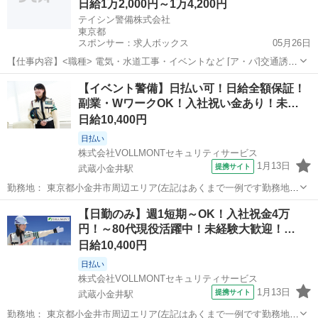
日給1万2,000円～1万4,200円
テイシン警備株式会社
東京都
スポンサー：求人ボックス
05月26日
【仕事内容】<職種> 電気・水道工事・イベントなど [ア・パ]交通誘導
警備、警備員、軽作業・物流その他 <雇用形態> アルバイト・パート
アルバイト・パート
【イベント警備】日払い可！日給全額保証！
<給与> [ア・パ]日給12,000円～14,200円 交通費:一部支給 警備現場ま
副業・WワークOK！入社祝い金あり！未…
での交通...
日給10,400円
日払い
株式会社VOLLMONTセキュリティサービス
1月13日
提携サイト
武蔵小金井駅
勤務地： 東京都小金井市周辺エリア(左記はあくまで一例です勤務地多
数あり) 武蔵小金井駅 徒歩5分 ／ 東小金井駅 徒歩5分 ／ 新小金井駅
東京
小金井市
武蔵小金井駅
警備員
【日勤のみ】週1短期～OK！入社祝金4万
徒歩5分 週勤務日時： 週1日~ 09:00〜18:00／20:00〜05:0...
円！～80代現役活躍中！未経験大歓迎！…
日給10,400円
日払い
株式会社VOLLMONTセキュリティサービス
1月13日
提携サイト
武蔵小金井駅
勤務地： 東京都小金井市周辺エリア(左記はあくまで一例です勤務地多