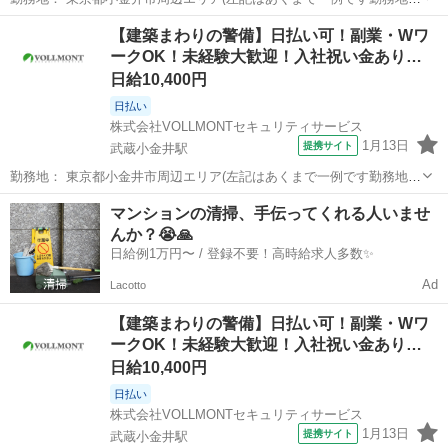
数あり) 武蔵小金井駅 徒歩5分 ／ 東小金井駅 徒歩5分 ／ 新小金井駅
東京
小金井市
武蔵小金井駅
警備員
【建築まわりの警備】日払い可！副業・Wワ
徒歩5分 週勤務日時： 週1日~ 09:00〜18:00／20:00〜05:0...
ークOK！未経験大歓迎！入社祝い金あり…
日給10,400円
日払い
株式会社VOLLMONTセキュリティサービス
1月13日
提携サイト
武蔵小金井駅
勤務地： 東京都小金井市周辺エリア(左記はあくまで一例です勤務地多
数あり) 武蔵小金井駅 徒歩5分 ／ 東小金井駅 徒歩5分 ／ 新小金井駅
東京
小金井市
武蔵小金井駅
警備員
マンションの清掃、手伝ってくれる人いませ
徒歩5分 週勤務日時： 週1日~ 09:00〜18:00／20:00〜05:0...
んか？😭🙏
日給例1万円〜 / 登録不要！高時給求人多数✨
Ad
Lacotto
【建築まわりの警備】日払い可！副業・Wワ
ークOK！未経験大歓迎！入社祝い金あり…
日給10,400円
日払い
株式会社VOLLMONTセキュリティサービス
1月13日
提携サイト
武蔵小金井駅