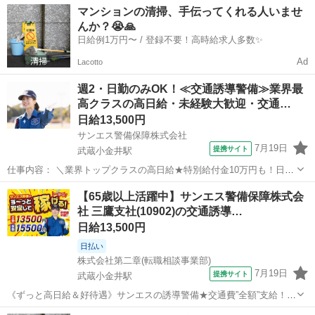
マンションの清掃、手伝ってくれる人いませ
んか？😭🙏
日給例1万円〜 / 登録不要！高時給求人多数✨
Ad
Lacotto
週2・日勤のみOK！≪交通誘導警備≫業界最
高クラスの高日給・未経験大歓迎・交通…
日給13,500円
サンエス警備保障株式会社
7月19日
提携サイト
武蔵小金井駅
仕事内容： ＼業界トップクラスの高日給★特別給付金10万円も！日払
い可＆シフト自由／ とにかく日給が良い！！高日給で安心・安定の暮
東京
小金井市
武蔵小金井駅
警備員
【65歳以上活躍中】サンエス警備保障株式会
らし♪月収30万円以上も可能！ ▼おシゴトの内容はとってもカンタ
社 三鷹支社(10902)の交通誘導…
ン！ 歩道や道路での誘導・案...
日給13,500円
日払い
株式会社第二章(転職相談事業部)
7月19日
提携サイト
武蔵小金井駅
《ずっと高日給＆好待遇》サンエスの誘導警備★交通費”全額”支給！日
払いOK ★★サンエス警備は毎日お仕事たくさん★★ 基本給が高額な
東京
小金井市
武蔵小金井駅
警備員