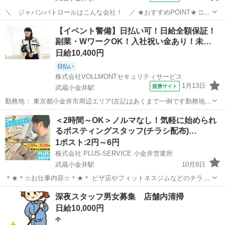
＼ ジャパンパトロールはこんな会社！ ／ ★おすすめPOINT★ □日
給全額保証 現場により勤務が早く終了しても安心の1勤務扱い♪ 日給は
東京
小金井市
武蔵小金井駅
警備員
【イベント警備】日払い可！日給全額保証！
勿論フルで支給されます！ □働きやすいシフトが組めます！ 1週間の
副業・WワークOK！入社祝い金あり！未…
勤務日数は1日～...
日給10,400円
日払い
株式会社VOLLMONTセキュリティサービス
1月13日
提携サイト
武蔵小金井駅
勤務地： 東京都小金井市周辺エリア(左記はあくまで一例です勤務地多
数あり) 武蔵小金井駅 徒歩5分 ／ 東小金井駅 徒歩5分 ／ 新小金井駅
東京
小金井市
武蔵小金井駅
警備員
＜2時間～OK＞ノルマなし！気軽に始められ
徒歩5分 週勤務日時： 週1日~ 09:00〜18:00／20:00〜05:0...
るポスティングスタッフ(チラシ配布)…
1ポスト:2円～6円
株式会社 PLUS-SERVICE 小金井営業所
武蔵小金井駅
10月8日
＊★＊☆お仕事内容☆＊★＊ ピザ店やフィットネスジムなどのチラシ
を ポストへ投函するお仕事です♪ チラシ配布量は相談しながら決める
東京
小金井市
武蔵小金井駅
ポスティング
スタッフ
深夜スタッフ男女募集 店舗内清掃
ことができます◎ 難しいことは一切なし！未経験者でも気軽に始めら
日給10,000円
れます！ ＊★...