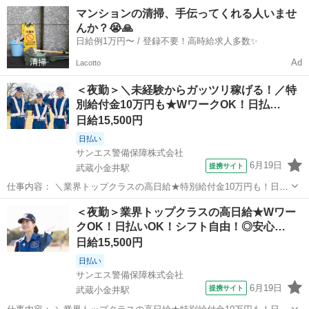
い可＆シフト自由／ とにかく日給が良い！！高日給で安心・安定の暮
東京
小金井市
武蔵小金井駅
警備員
マンションの清掃、手伝ってくれる人いませ
らし♪月収30万円以上も可能！ ▼おシゴトの内容はとってもカンタ
んか？😭🙏
ン！ 歩道や道路での誘導・案...
日給例1万円〜 / 登録不要！高時給求人多数✨
Ad
Lacotto
＜夜勤＞＼未経験からガッツリ稼げる！／特
別給付金10万円も★WワークOK！日払…
日給15,500円
日払い
サンエス警備保障株式会社
6月19日
提携サイト
武蔵小金井駅
仕事内容： ＼業界トップクラスの高日給★特別給付金10万円も！日払
い可＆シフト自由／ とにかく日給が良い！！高日給で安心・安定の暮
東京
小金井市
武蔵小金井駅
警備員
＜夜勤＞業界トップクラスの高日給★Wワー
らし♪月収30万円以上も可能！ ▼おシゴトの内容はとってもカンタ
クOK！日払いOK！シフト自由！◎安心…
ン！ 歩道や道路での誘導・案...
日給15,500円
日払い
サンエス警備保障株式会社
6月19日
提携サイト
武蔵小金井駅