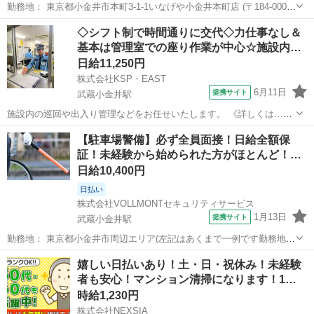
勤務地： 東京都小金井市本町3-1-1いなげや小金井本町店 (〒184-0004
東京都小金井市本町3-1-1) 【アクセス】 ■最寄り駅 ・武蔵小金井駅か
東京
小金井市
武蔵小金井駅
仕分け
◇シフト制で時間通りに交代◇力仕事なし＆
ら徒歩約10分 ■バス停 ・三光院前から徒歩約1分 ・緑町四丁...
基本は管理室での座り作業が中心☆施設内…
日給11,250円
株式会社KSP・EAST
6月11日
提携サイト
武蔵小金井駅
施設内の巡回や出入り管理などをお任せいたします。 《詳しくは…》
◎受付・出入管理業務（来訪者対応、電話対応、鍵管理応、駐車場管
東京
東村山市
武蔵小金井駅
警備員
【駐車場警備】必ず全員面接！日給全額保
理等） しっかりした研修があるので、未経験の方でも大丈夫♪ 時間が
証！未経験から始められた方がほとんど！
来ればシフトで次のスタッフ...
入…
日給10,400円
日払い
株式会社VOLLMONTセキュリティサービス
1月13日
提携サイト
武蔵小金井駅
勤務地： 東京都小金井市周辺エリア(左記はあくまで一例です勤務地多
数あり) 武蔵小金井駅 徒歩5分 ／ 東小金井駅 徒歩5分 ／ 新小金井駅
東京
小金井市
武蔵小金井駅
警備員
嬉しい日払いあり！土・日・祝休み！未経験
徒歩5分 週勤務日時： 週1日~ 09:00〜18:00／20:00〜05:0...
者も安心！マンション清掃になります！1…
時給1,230円
株式会社NEXSIA