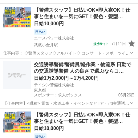
り、車両の誘導etc… ◆イベント警備‥サッカーのJリーグや花火大
東京
小金井市
武蔵小金井駅
警備員
【警備スタッフ】日払いOK×即入寮OK！仕
会。アイドルの握手会やロックコンサート。 来場者、選手、有名人
事と住まいを一気にGET！髪色・髪型…
の安全を守る重要な警備です。 ...
日給10,000円
日払い
エースパワー株式会社
7月11日
提携サイト
武蔵小金井駅
仕事内容： ◇警備スタッフ◇アルバイト◇ コンサート・スポーツイベ
ント・展示会などのイベントや、 工事現場周辺で警備・交通誘導をし
東京
小金井市
武蔵小金井駅
警備員
交通誘導警備/警備員/軽作業・物流系 日勤で
ていただきます。 経験者の方はもちろん、未経験者の方も積極的に採
の交通誘導警備 人の良さで選ぶならコ…
用中！ 難しいスキルは不要...
日給1万2,000円～1万4,200円
テイシン警備株式会社
東京都
スポンサー：求人ボックス
05月26日
【仕事内容】<職種> 電気・水道工事・イベントなど [ア・パ]交通誘導
警備、警備員、軽作業・物流その他 <雇用形態> アルバイト・パート
アルバイト・パート
【警備スタッフ】日払いOK×即入寮OK！仕
<給与> [ア・パ]日給12,000円～14,200円 交通費:一部支給 警備現場ま
事と住まいを一気にGET！髪色・髪型…
での交通...
日給10,000円
日払い