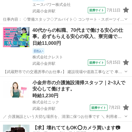
エースパワー株式会社
7月11日
提携サイト
武蔵小金井駅
仕事内容： ◇警備スタッフ◇アルバイト◇ コンサート・スポーツイベ
ント・展示会などのイベントや、 工事現場周辺で警備・交通誘導をし
東京
小金井市
武蔵小金井駅
警備員
40代からの転職、70代まで働ける安心の仕
ていただきます。 経験者の方はもちろん、未経験者の方も積極的に採
事。必ずもらえる安心の収入、寮完備で…
用中！ 難しいスキルは不要...
日給11,000円
日払い
株式会社クレスト
5月15日
提携サイト
武蔵小金井駅
【武蔵野市での交通誘導のお仕事♪】 建設現場や道路工事などで 車や
歩行者の安全をサポート！ 特別な経験は必要ありません◎ 未経験から
東京
小金井市
武蔵小金井駅
警備員
小金井市の介護施設清掃スタッフ｜2~3人で
始めたスタッフも 多数活躍中です！ Wワーク・シニアも多数活躍中！
安心して働けます。
雰囲気の良い現場で、 ...
時給1,230円
株式会社ニック
7月2日
提携サイト
武蔵小金井駅
／ 介護施設という大切な場所を、清潔に保つお仕事です ＼ 利用者様
やご家族、介護スタッフの方々が 安心して過ごせる環境を支える——
東京
小金井市
武蔵小金井駅
その他
【求】壊れててもOK⭕️カメラ買います📷
それが、私たちの施設清掃のお仕事です。 日々の清掃が、 「いつもき