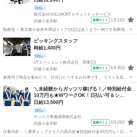
日払い
株式会社VOLLMONTセキュリティサービス
1月13日
提携サイト
武蔵小金井駅
勤務地： 東京都小金井市周辺エリア(左記はあくまで一例です勤務地多
数あり) 武蔵小金井駅 徒歩5分 ／ 東小金井駅 徒歩5分 ／ 新小金井駅
東京
小金井市
武蔵小金井駅
警備員
ピッキングスタッフ
徒歩5分 週勤務日時： 週1日~ 20:00〜05:00 雇用形態： パート...
時給1,400円
日払い
UTエージェント株式会社 関東CS
6月30日
提携サイト
武蔵小金井駅
倉庫内で商品を集めたり、仕分けたりするお仕事です。 リストを見な
がら必要な商品を集めるだけなので、未経験でも始めやすいのが魅
東京
小金井市
武蔵小金井駅
仕分け
＼未経験からガッツリ稼げる！／特別給付金
力！体を動かしながら働きたい方にもおすすめです。 ほかにもこんな
10万円も★WワークOK！日払い可＆シ…
お仕事をご紹介！ ・製造 ・軽作...
日給13,500円
日払い
サンエス警備保障株式会社
6月19日
提携サイト
武蔵小金井駅
仕事内容： ＼業界トップクラスの高日給★特別給付金10万円も！日払