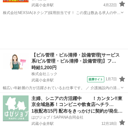
武蔵小金井駅
4月22日
株式会社NEXSIA(ネクシア)採用担当です！ この度は数ある求人の中か
らご覧いただきまして誠に有難うございます！ ★すぐに働けます★ ・
東京
小金井市
武蔵小金井駅
清掃
Web
マンションの清掃をお任せします！ ・経験者はもちろん、未経験者も
活躍中...
【ビル管理・ビル清掃・設備管理[サービス
系/ビル管理・ビル清掃・設備管理]】フ…
時給1,200円
株式会社ニック
1月7日
提携サイト
武蔵小金井駅
幅広い年齢層の方が活躍されているお仕事です。 ／ 介護施設内の清掃
業務をお任せします！ ＼ ◆具体的には… ・廊下や室内の掃除機かけ
東京
小金井市
武蔵小金井駅
警備員
主婦、シニアの方活躍中 ！カンタン‼️東
・拭き掃除 ・トイレ掃除 ・ゴミ出し など ＜研修について＞ 現場配
京全域急募！コンビニや飲食店へチラ…
属後にマンツ...
1枚配布15円 配布をきっかけに契約が発生した場合は＋300
はぴジョブ / SAPANA合同会社
武蔵小金井駅
12月18日