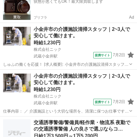
状態が悪くてもOK！最大限買取します
れいで助かります」 そ...
Ad
プリフラ
小金井市の介護施設清掃スタッフ｜2~3人で
安心して働けます。
時給1,230円
株式会社ニック
7月2日
提携サイト
武蔵小金井駅
しゅふの働くを応援！ [求人概要]: 小金井市の介護施設清掃スタッフ｜
2~3人で安心して働けます。 [職種名]: 介護施設内の日常清掃スタッフ
東京
小金井市
武蔵小金井駅
清掃
小金井市の介護施設清掃スタッフ｜2~3人で
[勤務地・最寄駅]: 東京都小金井市前原町５丁目3-24 武蔵小金井駅、
安心して働けます。
府...
時給1,230円
株式会社ニック
7月2日
提携サイト
武蔵小金井駅
仕事内容： ／ 介護施設という大切な場所を、清潔に保つお仕事です
＼ 利用者様やご家族、介護スタッフの方々が 安心して過ごせる環境を
東京
小金井市
武蔵小金井駅
清掃
交通誘導警備/警備員/軽作業・物流系 夜勤で
支える—— それが、私たちの施設清掃のお仕事です。 日々の清掃が、
の交通誘導警備 人の良さで選ぶならコ…
「いつもきれいで助か...
日給1万3,500円～1万5,700円