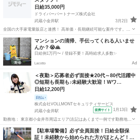
ど...
日給35,000円
ドライバーパートナーズ株式会社
武蔵小金井駅
3月2日
全国の大手家電量販店と連携！ 高単価・長期継続可能な案件です。
『副業でも可能！』 ご自身の案件+αで技術を生かし高収入を！ エア
東京
小金井市
武蔵小金井駅
軽作業
スタッフ
マンションの清掃、手伝ってくれる人いませ
コン取付を中心に、 需要が途切れない設備施工業務をお任せします！
んか？😭🙏
閑散期でも仕事量が落ちな...
日給例1万円〜 / 登録不要！高時給求人多数✨
Ad
Lacotto
＜夜勤＞応募者必ず面接★20代～80代活躍中
◎短期も長期も♪未経験大歓迎！Wワ…
日給12,200円
日払い
株式会社VOLLMONTセキュリティサービス
1月13日
提携サイト
武蔵小金井駅
勤務地： 東京都小金井市周辺エリア(左記はあくまで一例です勤務地多
数あり) 武蔵小金井駅 徒歩5分 ／ 東小金井駅 徒歩5分 ／ 新小金井駅
東京
小金井市
武蔵小金井駅
警備員
【駐車場警備】必ず全員面接！日給全額保
徒歩5分 週勤務日時： 週1日~ 20:00〜05:00 雇用形態： パート...
証！未経験から始められた方がほとんど！