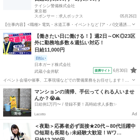
テイシン警備株式会社
東京都
スポンサー：求人ボックス
05月26日
【仕事内容】<職種> 電気・水道工事・イベントなど [ア・パ]交通誘導
警備、警備員、軽作業・物流その他 <雇用形態> アルバイト・パート
アルバイト・パート
【働きたい日に働ける！】週2日～OK◎23区
<給与> [ア・パ]日給13,500円～15,700円 交通費:一部支給 警備現場ま
外に勤務地多数＆週払い対応！
での交通...
日給11,000円
日払い
日本ガード株式会社
6月30日
提携サイト
武蔵小金井駅
イベント会場や催事、工事現場などでの警備業務をお任せします！
【主な業務内容】 ・交通誘導 ・雑踏警備 ・巡回・監視業務 ・緊急時
東京
小金井市
武蔵小金井駅
警備員
マンションの清掃、手伝ってくれる人いませ
の対応 など 人や車が安全に通行できるよう誘導したり、混雑時のご案
んか？😭🙏
内や見回りを行うお仕事で...
日給例1万円〜 / 登録不要！高時給求人多数✨
Ad
Lacotto
＜夜勤＞応募者必ず面接★20代～80代活躍中
◎短期も長期も♪未経験大歓迎！Wワ…
日給12,200円