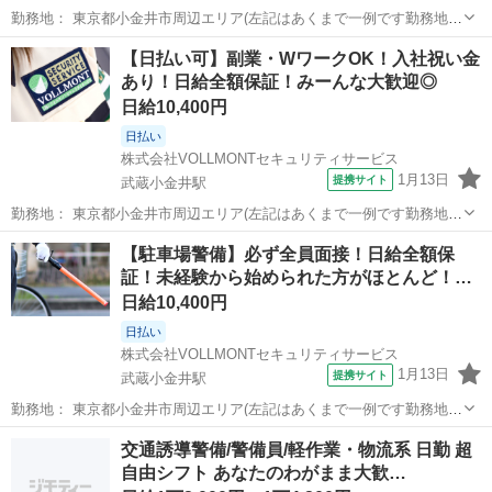
勤務地： 東京都小金井市周辺エリア(左記はあくまで一例です勤務地多
数あり) 武蔵小金井駅 徒歩5分 ／ 東小金井駅 徒歩5分 ／ 新小金井駅
東京
小金井市
武蔵小金井駅
警備員
【日払い可】副業・WワークOK！入社祝い金
徒歩5分 週勤務日時： 週1日~ 09:00〜18:00／20:00〜05:0...
あり！日給全額保証！みーんな大歓迎◎
日給10,400円
日払い
株式会社VOLLMONTセキュリティサービス
1月13日
提携サイト
武蔵小金井駅
勤務地： 東京都小金井市周辺エリア(左記はあくまで一例です勤務地多
数あり) 武蔵小金井駅 徒歩5分 ／ 東小金井駅 徒歩5分 ／ 新小金井駅
東京
小金井市
武蔵小金井駅
警備員
【駐車場警備】必ず全員面接！日給全額保
徒歩5分 週勤務日時： 週1日~ 09:00〜18:00／20:00〜05:0...
証！未経験から始められた方がほとんど！
入…
日給10,400円
日払い
株式会社VOLLMONTセキュリティサービス
1月13日
提携サイト
武蔵小金井駅
勤務地： 東京都小金井市周辺エリア(左記はあくまで一例です勤務地多
数あり) 武蔵小金井駅 徒歩5分 ／ 東小金井駅 徒歩5分 ／ 新小金井駅
東京
小金井市
武蔵小金井駅
警備員
交通誘導警備/警備員/軽作業・物流系 日勤 超
徒歩5分 週勤務日時： 週1日~ 09:00〜18:00／20:00〜05:0...
自由シフト あなたのわがまま大歓…