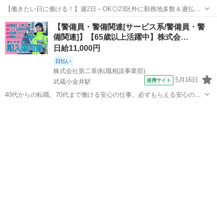
【働きたい日に働ける！】週2日～OK◎23区外に勤務地多数＆週払い
対応！ 早上がりになった場合も日給保証あり！ お給料が減る心配なく
東京
小金井市
武蔵小金井駅
警備員
【警備員・警備関連[サービス系/警備員・警
働けます♪ 週2日からの自由シフト☆ 【職務内容】 イベント会場や催
備関連]】【65歳以上活躍中】株式会…
事、工事現場などでの...
日給11,000円
日払い
株式会社第二章(転職相談事業部)
5月16日
提携サイト
武蔵小金井駅
40代からの転職、70代まで働ける安心の仕事。必ずもらえる安心の収
入、寮完備で生活も安定。女性が無理なく続けられる警備です。 子育
東京
小金井市
武蔵小金井駅
警備員
てが終わって、 自分の人生を考えはじめた方へ。 老後の不安を 少し
でも減らせるように 安定収...