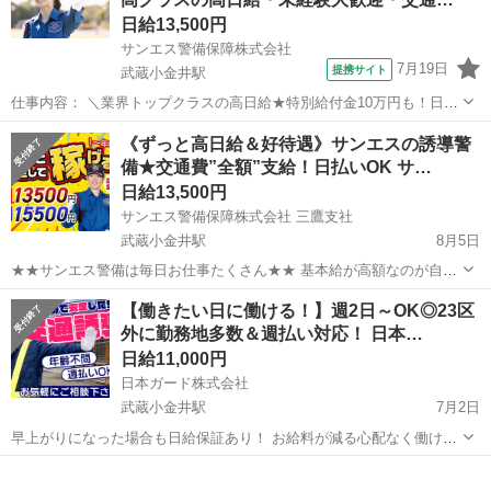
ホから簡単なアンケートに答...
日給13,500円
サンエス警備保障株式会社
7月19日
提携サイト
武蔵小金井駅
仕事内容： ＼業界トップクラスの高日給★特別給付金10万円も！日払
い可＆シフト自由／ とにかく日給が良い！！高日給で安心・安定の暮
東京
小金井市
武蔵小金井駅
警備員
《ずっと高日給＆好待遇》サンエスの誘導警
らし♪月収30万円以上も可能！ ▼おシゴトの内容はとってもカンタ
備★交通費”全額”支給！日払いOK サ…
ン！ 歩道や道路での誘導・案...
日給13,500円
サンエス警備保障株式会社 三鷹支社
武蔵小金井駅
8月5日
★★サンエス警備は毎日お仕事たくさん★★ 基本給が高額なのが自慢
♪未経験も大歓迎！ ＞＞常に現場豊富&交通費モチロン全額支給＜＜
東京
小金井市
武蔵小金井駅
警備員
【働きたい日に働ける！】週2日～OK◎23区
『完全直行直帰でラクラク』 現場への直行直帰が基本で、毎週・毎月
外に勤務地多数＆週払い対応！ 日本…
サンエス警備保障株式会社
等の定期的な出社は不要です！ ...
日給11,000円
日本ガード株式会社
武蔵小金井駅
7月2日
早上がりになった場合も日給保証あり！ お給料が減る心配なく働けま
す♪ 週2日からの自由シフト☆ 直行直帰OK！早上がりでも日給保証あ
東京
小金井市
武蔵小金井駅
警備員
り◎ 勤務が早く終了した場合も日給保証があるので、安定した収入を