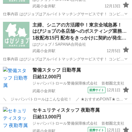
武蔵小金井駅
12月13日
仕事内容 はぴジョブはアルバイトマッチングサービスです！ コンビニ
や飲食店などを対象に、「はぴジョブ」の新サービスを告知するチラ
東京
小金井市
武蔵小金井駅
軽作業
チラシ
主婦、シニアの方活躍中！東京全域急募！
シを配布するお仕事です。 店舗に行き（新しいアルバイト求人サービ
はぴジョブの各店舗へのポスティング業務…
スが始まりました）というお知ら...
1枚配布15円 配布をきっかけに契約が発生した場合は＋300
はぴジョブ / SAPANA合同会社
武蔵小金井駅
12月5日
仕事内容 はぴジョブはアルバイトマッチングサービスです！ コンビニ
や飲食店などを対象に、「はぴジョブ」の新サービスを告知するチラ
東京
小金井市
武蔵小金井駅
軽作業
チラシ
警備スタッフ 日勤専属
シを配布するお仕事です。 店舗に行き（新しいアルバイト求人サービ
日給12,000円
スが始まりました）というお知ら...
ジャパンパトロール警備保障株式会社 首都圏北支社
12月1日
提携サイト
武蔵小金井駅
＼ ジャパンパトロールはこんな会社！ ／ ★おすすめPOINT★ □日
給全額保証 現場により勤務が早く終了しても安心の1勤務扱い♪ 日給は
東京
小金井市
武蔵小金井駅
警備員
セキュリティスタッフ 夜勤専属
勿論フルで支給されます！ □働きやすいシフトが組めます！ 1週間の
日給13,000円
勤務日数は1日～...
ジャパンパトロール警備保障株式会社 首都圏北支社
12月1日
提携サイト
武蔵小金井駅