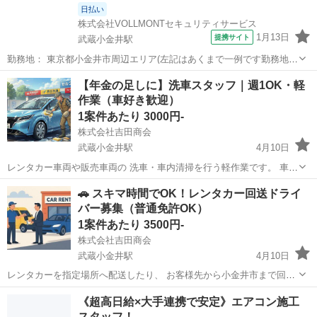
日払い
株式会社VOLLMONTセキュリティサービス
1月13日
提携サイト
武蔵小金井駅
勤務地： 東京都小金井市周辺エリア(左記はあくまで一例です勤務地多
数あり) 武蔵小金井駅 徒歩5分 ／ 東小金井駅 徒歩5分 ／ 新小金井駅
東京
小金井市
武蔵小金井駅
警備員
【年金の足しに】洗車スタッフ｜週1OK・軽
徒歩5分 週勤務日時： 週1日~ 09:00〜18:00／20:00〜05:0...
作業（車好き歓迎）
1案件あたり 3000円-
株式会社吉田商会
武蔵小金井駅
4月10日
レンタカー車両や販売車両の 洗車・車内清掃を行う軽作業です。 車好
きの方歓迎。 いろいろな車に触れられます。 年金収入の足しに働きた
東京
小金井市
武蔵小金井駅
軽作業
スタッフ
🚗 スキマ時間でOK！レンタカー回送ドライ
い方にも最適です。 体の負担が少ない軽作業になります。 作業は1台
バー募集（普通免許OK）
ず...
1案件あたり 3500円-
株式会社吉田商会
武蔵小金井駅
4月10日
レンタカーを指定場所へ配送したり、 お客様先から小金井市まで回送
するお仕事です。 運転するだけのシンプル業務です！ --- 🧰 お仕事内
東京
小金井市
武蔵小金井駅
軽作業
出来高制
《超高日給×大手連携で安定》エアコン施工
容 ・レンタカーの配送 ・レンタカーの引き取り ・傷、メーターな
スタッフ！