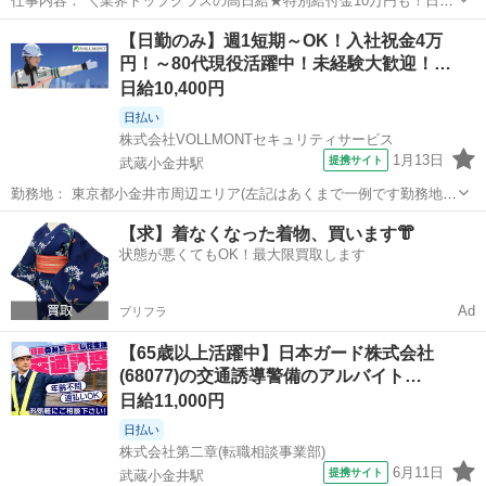
仕事内容： ＼業界トップクラスの高日給★特別給付金10万円も！日払
い可＆シフト自由／ とにかく日給が良い！！高日給で安心・安定の暮
東京
小金井市
武蔵小金井駅
警備員
【日勤のみ】週1短期～OK！入社祝金4万
らし♪月収30万円以上も可能！ ▼おシゴトの内容はとってもカンタ
円！～80代現役活躍中！未経験大歓迎！…
ン！ 歩道や道路での誘導・案...
日給10,400円
日払い
株式会社VOLLMONTセキュリティサービス
1月13日
提携サイト
武蔵小金井駅
勤務地： 東京都小金井市周辺エリア(左記はあくまで一例です勤務地多
数あり) 武蔵小金井駅 徒歩5分 ／ 東小金井駅 徒歩5分 ／ 新小金井駅
東京
小金井市
武蔵小金井駅
警備員
【求】着なくなった着物、買います👘
徒歩5分 週勤務日時： 週1日~ 09:00〜18:00 雇用形態： パート...
状態が悪くてもOK！最大限買取します
Ad
プリフラ
【65歳以上活躍中】日本ガード株式会社
(68077)の交通誘導警備のアルバイト…
日給11,000円
日払い
株式会社第二章(転職相談事業部)
6月11日
提携サイト
武蔵小金井駅