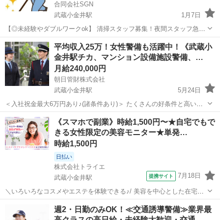
合同会社SGN
武蔵小金井駅
1月7日
【◎未経験やダブルワークok】 清掃スタッフ募集！夜間スタッフ急募
平均勤務時間 23時〜5時 日給8000円〜10000円 女性スタッフが多いの
東京
府中市
武蔵小金井駅
清掃
スタッフ
平均収入25万！女性警備も活躍中！《武蔵小
が特徴です。 明るい雰囲気の会社です。 未経験の方でもあんしんで
金井駅チカ、マンション設備施設警備、…
す。 週...
月給240,000円
朝日管財株式会社
武蔵小金井駅
5月24日
＜入社祝金最大6万円あり♪(諸条件あり)＞ たくさんの好条件と高い日
給（当務一回で18,720円）で安定して働くことが出来ます。 若い方も
東京
小金井市
武蔵小金井駅
警備員
スタッフ
《スマホで副業》時給1,500円〜★自宅でもで
シニア層の方も男女問わず活躍していますので、お気軽にご応募くだ
きる女性限定の美容モニター★単発…
さい！ 【商業...
時給1,500円
日払い
株式会社トライエ
7月18日
提携サイト
武蔵小金井駅
＼いろいろなコスメやエステを体験できる♪/ 美容を中心とした在宅で
の体験モニター、 来店をしての覆面調査・ミステリーショッパー のお
東京
武蔵小金井駅
その他
週2・日勤のみOK！≪交通誘導警備≫業界最
仕事などなど☆副業・Wワークとの両立にも♪ 体験・調査後に、スマ
高クラスの高日給・未経験大歓迎・交通…