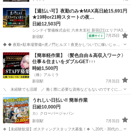
【週払い可】夜勤のみ★MAX高日給15,691円
★19時or21時スタートの夜…
日給12,503円
シンテイ警備株式会社 六本木支社 新宿(21)エリア/A3203200117
7月25日
提携サイト
新宿駅
◆ ◆ 夜勤×駐車場警備×虎ノ門ヒルズ！夜更かしついでに稼いじゃお
う☆ 虎ノ門ヒルズステーションタワーの駐車場で 誘導・案内などのシ
東京
新宿区
新宿駅
警備員
【簡単軽作業】〈髪色自由＆高収入ワーク〉
ンプル業務をお任せ！ 夜勤ならではの高日給だから 少ない勤務日数で
仕事＆住まいをダブルGET↑↑↑
も効率的に稼げます！ ...
時給1,500円
（株）アルミラ
新宿駅
7月31日
＼ 未経験でも活躍 ／ 働く際に必要な資格などもないのですぐにス
タートできる環境です！ ☆…・プロのコーディネーターがサポートし
東京
新宿区
新宿駅
仕分け
スタッフ
うれしい日払い‼ 簡単作業
ます♪・…☆ お急ぎの方は『06-4963-0032』に 「ジモティーを見て...
日給10,000円
カ）クローバージャパン
新宿駅
7月31日
🍀【未経験歓迎】ポスティングスタッフ大募集！🍀 ＼20代・30代のレ