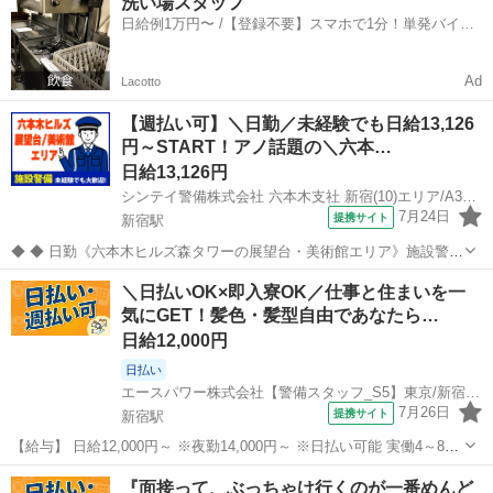
洗い場スタッフ
心してスタート出来ます！ ☆現場は東京都・埼玉県・千葉県に多数ご
日給例1万円〜 /【登録不要】スマホで1分！単発バイト
用意しております！ ◎家具家電...
一括検索✨
Ad
Lacotto
【週払い可】＼日勤／未経験でも日給13,126
円～START！アノ話題の＼六本…
日給13,126円
シンテイ警備株式会社 六本木支社 新宿(10)エリア/A3203200117
7月24日
提携サイト
新宿駅
◆ ◆ 日勤《六本木ヒルズ森タワーの展望台・美術館エリア》施設警備
のお仕事！ 室内勤務だから天候に左右されずに 勤務出来る環境です♪
東京
新宿区
新宿駅
警備員
＼日払いOK×即入寮OK／仕事と住まいを一
日勤のみ＆週3日～OKだから プライベートも大事にしながら働けま
気にGET！髪色・髪型自由であなたら…
す！ ＼未経験スター...
日給12,000円
日払い
エースパワー株式会社【警備スタッフ_S5】東京/新宿エリア-001
7月26日
提携サイト
新宿駅
【給与】 日給12,000円～ ※夜勤14,000円～ ※日払い可能 実働4～8時
間 残業があれば別途手当支給 ☆早上がりでも日給保証☆ 【福利厚
東京
新宿区
新宿駅
警備員
『面接って、ぶっちゃけ行くのが一番めんど
生・待遇】 ◇雇用保険 ◇労災保険 ◇健康保険 ◇厚生年金 ◇資格手当