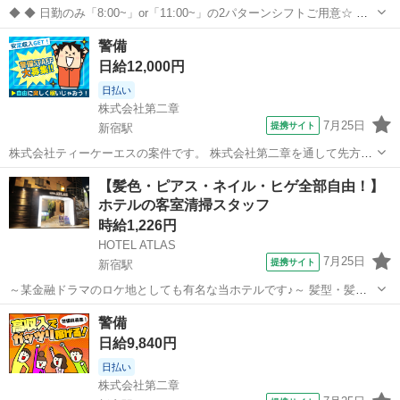
◆ ◆ 日勤のみ「8:00~」or「11:00~」の2パターンシフトご用意☆ 六
本木駅直結×ハリウッドビューティープラザの 駐車場内でのお仕事で
東京
新宿区
新宿駅
警備員
警備
す！ 基本的に勤務地も固定だから通勤も安心です♪ ＼未経験スタート
日給12,000円
でも大歓...
日払い
株式会社第二章
7月25日
提携サイト
新宿駅
株式会社ティーケーエスの案件です。 株式会社第二章を通して先方企
業へ応募いたします ◇交通誘導のお仕事◇ マンション施工(建設現
東京
新宿区
新宿駅
警備員
【髪色・ピアス・ネイル・ヒゲ全部自由！】
場)、道路工事に伴う交通誘導をお任せします。 安全を確保し、作業が
ホテルの客室清掃スタッフ
滞りなく進められるようサポー...
時給1,226円
HOTEL ATLAS
7月25日
提携サイト
新宿駅
～某金融ドラマのロケ地としても有名な当ホテルです♪～ 髪型・髪
色・ネイル・ピアス・ヒゲ、すべて今のままで勤務OK♪ 接客は一切あ
東京
新宿区
新宿駅
清掃
警備
りません！ 客室清掃スタッフとして黙々とした作業が中心です！ 【こ
日給9,840円
の職場のポイント】 ～対人...
日払い
株式会社第二章