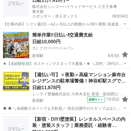
日給1万7,410円～
株式会社シンコーハイウェイサービス 八王子多摩
東京都
スポンサー：求人ボックス
08月04日
【仕事内容】シフト週2日～&2ヶ月以上の勤務からOK!<夜勤 高速道路
軽作業>未経験スタート歓迎 週払いOK 顔バレせず働ける夜勤!Wワー
アルバイト・パート
簡単作業‼️日払い❗️交通費支給
ク・副業に 今だけ!日給アップ! ココがオススメ 在籍スタッフ99.9%が
日給10,000円
未経験からスタート...
カ）クローバージャパン
新宿駅
8月3日
🍀【未経験歓迎】ポスティングスタッフ大募集！🍀 ＼20代・30代のレ
ギュラースタッフ募集中✨ ━━🔍 こんな方にピッタリ！ ・元気に歩く
東京
新宿区
新宿駅
軽作業
スタッフ
【週払い可】＜夜勤＞高級マンション麻布台
のが好き ・外で体を動かす仕事がしたい ・自由シフトでプライベート
レジデンスの駐車場警備！神谷町駅スグで…
も充実させ...
日給11,878円
シンテイ警備株式会社 六本木支社 新宿・新宿西口・東新宿(24)エリア/A3203200117
7月25日
提携サイト
新宿駅
◆ ◆ ＼未経験スタートでも大歓迎／ 現在活躍中のスタッフはほとん
どが未経験の方！ 20代～50歳の方が活躍しています♪ 研修制度がきっ
東京
新宿区
新宿駅
警備員
【新宿・DIY/壁塗装】レンタルスペースの内
ちり整っているから 警備についてもイチから学べます★ ＼入社祝い金
装・塗装スタッフ｜業務委託・経験者…
総額5万円／支...