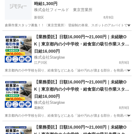
時給1,300円
株式会社フィールド 東京営業所
新宿区
8月9日
倉庫作業スタッフ募集！！〈東京営業所〉 登録制の単発、スポットのアルバイトです！ 初め
東京
新宿区
軽作業
【業務委託】日額16,000円〜21,000円｜未経験O
K｜東京都内の小中学校・給食室の吸引作業スタッ
フ募集｜車不要・機材不要・制服貸与・経費負担
日給16,000円
株式会社Starglow
なし｜学校間は管理者の車で移動
江戸川区
8月9日
東京都内の小中学校を回り、給食室などにある「油や汚れが溜まる部分」を簡易バキュームで吸
東京
江戸川区
清掃
スタッフ
【業務委託】日額16,000円〜21,000円｜未経験O
K｜東京都内の小中学校・給食室の吸引作業スタッ
フ募集｜車不要・機材不要・制服貸与・経費負担
日給16,000円
株式会社Starglow
なし｜学校間は管理者の車で移動
葛飾区
8月9日
東京都内の小中学校を回り、給食室などにある「油や汚れが溜まる部分」を簡易バキュームで吸
東京
葛飾区
清掃
スタッフ
【業務委託】日額16,000円〜21,000円｜未経験O