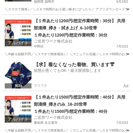
福岡県 福岡市
6月24日
＼スマホで簡単♪／＼スキマ時間のお小遣い稼ぎにぴったり／ アプリダウンロードで即参
福岡
福岡市
その他
1件
【１件あたり1200円/想定作業時間：30分】 共用
部清掃_掃き・拭き上げ_6-10世帯
１件あたり1200円/想定作業時間：30分
ご近所ワーク株式会社
アルバイト
中野区
7月22日
＼年齢＆経験不問／＼スマホで簡単報告♪／ ＼マニュアル完備／＼スキマ時間のお小遣い稼ぎ
東京
中野区
その他
1件
【求】着なくなった着物、買います👘
状態が悪くてもOK！最大限買取します
プリフラ
Ad
【１件あたり1500円/想定作業時間：40分】 共用
部清掃_掃きのみ_16-20世帯
１件あたり1500円/想定作業時間：40分
ご近所ワーク株式会社
アルバイト
愛知県 名古屋市
7月22日
＼年齢＆経験不問／＼スマホで簡単報告♪／ ＼マニュアル完備／＼スキマ時間のお小遣い稼ぎ