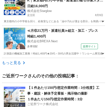
K｜東京都内の小中学校・給食室の吸引作業スタッ
フ募集｜車不要・機材不要・制服貸与・経費負担
日給16,000円
株式会社Starglow
なし｜学校間は管理者の車で移動
足立区
8月9日
東京都内の小中学校を回り、給食室などにある「油や汚れが溜まる部分」を簡易バキュームで吸
東京
足立区
清掃
スタッフ
≪月収21万円・派遣社員≫組立・加工・プレス
時給1,400円
株式会社BREXA Next
多摩境駅
提携サイト
計測器の機械加工業務！時給1,400円★20代～30代の男女活躍中！ワンルーム寮完備★
東京
町田市
多摩境駅
その他
もっと見る
ご近所ワーク
さんのその他の投稿記事：
【１件あたり150円/想定作業時間：3分程度】工
事・建設・解体予定看板・掲示物の撮影
１件あたり150円/想定作業時間：3分
ご近所ワーク株式会社
アルバイト