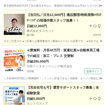
東京都世田谷区代沢5丁目の拠点を中心に、緊急時の現地対応をお手伝いいただける「民
東京
世田谷区
その他
保健所
【当日払／日当12,000円】遺品整理/特殊清掃/ﾊｳｽｸ
ﾘｰﾆﾝｸﾞの現場作業スタッフ急募！！
日給12,000円
株式会社タスカット
鶴川駅
8月9日
※※ご注意※※ ●ご応募には履歴書送付（郵送orメール）が必要です。 ●当社では、
東京
町田市
鶴川駅
清掃
現場作業員
≪寮無料・月収40万円・派遣社員≫自動車系工場
での組立・加工・プレス 交替制
月給285,000円
日研トータルソーシング株式会社
羽村駅
提携サイト
＼月収例40万円以上×寮費無料！／ドンドン貯金できる＜自動車・エンジン部品などの組
東京
羽村市
羽村駅
その他
【完全在宅も可】運営サポートスタッフ募集｜未
経験歓迎
日給5,000円
カントウストア