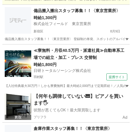
東京
江戸川区
平井駅
その他
備品搬入搬出スタッフ募集！！〈東京営業所〉
時給1,300円
株式会社フィールド 東京営業所
新宿区
8月9日
備品搬入搬出スタッフ募集！！〈東京営業所〉 登録制の単発、スポットのアルバイトです！
東京
新宿区
軽作業
≪寮無料・月収40.5万円・派遣社員≫自動車系工
場での組立・加工・プレス 交替制
時給1,800円
日研トータルソーシング株式会社
羽村駅
提携サイト
【入社特典最大30万円！しかも寮費無料】最大時給2,000円まで定期昇給！／人気の東
東京
羽村市
羽村駅
その他
【何年も調律していない🎹】ピアノを買い
ます🖐️
状態が悪くてもOK！最大限買取します
プリフラ
Ad
倉庫作業スタッフ募集！！〈東京営業所〉