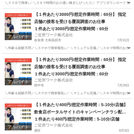
＼スマホで簡単♪／＼スキマ時間のお小遣い稼ぎにぴったり／ アプリダウンロードで即参
佐賀
唐津市
その他
ガチャガチャ
【１件あたり3000円/想定作業時間：60分】 指定
店舗の接客を受ける覆面調査のお仕事
１件あたり3000円/想定作業時間：60分
ご近所ワーク株式会社
アルバイト
奈良県 大和高田市
7月31日
＼年齢＆経験不問／＼スマホで簡単報告♪／ ＼マニュアル完備／＼スキマ時間のお小遣い
奈良
大和高田市
その他
【１件あたり3000円/想定作業時間：60分】 指定
店舗の接客を受ける覆面調査のお仕事
１件あたり3000円/想定作業時間：60分
ご近所ワーク株式会社
アルバイト
府中市
7月29日
＼年齢＆経験不問／＼スマホで簡単報告♪／ ＼マニュアル完備／＼スキマ時間のお小遣い
東京
府中市
その他
【１件あたり400円/想定作業時間：5-10分/店舗】
飲食店ポータルサイトのキャンペーンチラシ配布
＆ご利用案内業務
１件あたり400円/想定作業時間：5-10分/店舗
ご近所ワーク株式会社
アルバイト
港区
8月3日