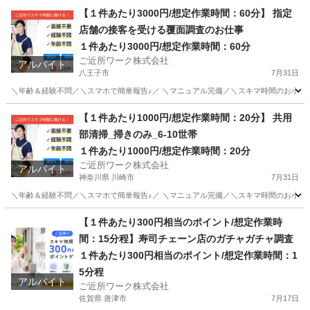
茨城
水戸市
その他
1件
【１件あたり3000円/想定作業時間：60分】 指定
店舗の接客を受ける覆面調査のお仕事
１件あたり3000円/想定作業時間：60分
ご近所ワーク株式会社
アルバイト
八王子市
7月31日
＼年齢＆経験不問／＼スマホで簡単報告♪／ ＼マニュアル完備／＼スキマ時間のお小遣い
東京
八王子市
その他
【１件あたり1000円/想定作業時間：20分】 共用
部清掃_掃きのみ_6-10世帯
１件あたり1000円/想定作業時間：20分
ご近所ワーク株式会社
アルバイト
神奈川県 川崎市
7月31日
＼年齢＆経験不問／＼スマホで簡単報告♪／ ＼マニュアル完備／＼スキマ時間のお小遣い稼ぎ
神奈川
川崎市
その他
1件
【１件あたり300円相当のポイント/想定作業時
間：15分程】寿司チェーン店のガチャガチャ調査
１件あたり300円相当のポイント/想定作業時間：1
5分程
アルバイト
ご近所ワーク株式会社
佐賀県 唐津市
7月17日