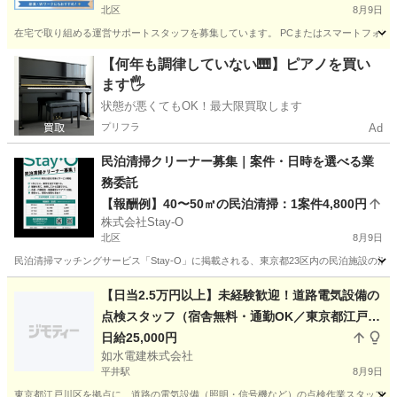
北区
8月9日
在宅で取り組める運営サポートスタッフを募集しています。 PCまたはスマートフォンを使用
東京
北区
軽作業
スタッフ
【何年も調律していない🎹】ピアノを買い
ます🖐️
状態が悪くてもOK！最大限買取します
プリフラ
Ad
民泊清掃クリーナー募集｜案件・日時を選べる業
務委託
【報酬例】40〜50㎡の民泊清掃：1案件4,800円
株式会社Stay-O
北区
8月9日
民泊清掃マッチングサービス「Stay-O」に掲載される、東京都23区内の民泊施設の
東京
北区
清掃
Web
【日当2.5万円以上】未経験歓迎！道路電気設備の
点検スタッフ（宿舎無料・通勤OK／東京都江戸川
区拠点・1名募集）
日給25,000円
如水電建株式会社
平井駅
8月9日
東京都江戸川区を拠点に、道路の電気設備（照明・信号機など）の点検作業スタッフを1