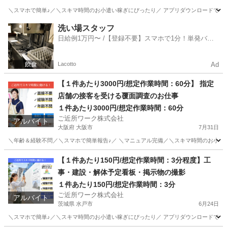
＼スマホで簡単♪／＼スキマ時間のお小遣い稼ぎにぴったり／ アプリダウンロードで即参
宮崎
都城市
その他
洗い場スタッフ
日給例1万円〜 /【登録不要】スマホで1分！単発バイ
ト一括検索✨
Lacotto
Ad
【１件あたり3000円/想定作業時間：60分】 指定
店舗の接客を受ける覆面調査のお仕事
１件あたり3000円/想定作業時間：60分
ご近所ワーク株式会社
アルバイト
大阪府 大阪市
7月31日
＼年齢＆経験不問／＼スマホで簡単報告♪／ ＼マニュアル完備／＼スキマ時間のお小遣い
大阪
大阪市
その他
【１件あたり150円/想定作業時間：3分程度】工
事・建設・解体予定看板・掲示物の撮影
１件あたり150円/想定作業時間：3分
ご近所ワーク株式会社
アルバイト
茨城県 水戸市
6月24日
＼スマホで簡単♪／＼スキマ時間のお小遣い稼ぎにぴったり／ アプリダウンロードで即参