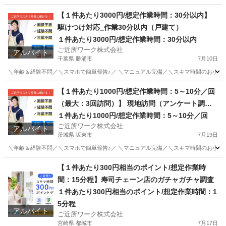
愛知
名古屋市
その他
【１件あたり3000円/想定作業時間：30分以内】
駆けつけ対応_作業30分以内（戸建て）
１件あたり3000円/想定作業時間：30分以内
ご近所ワーク株式会社
アルバイト
千葉県 勝浦市
7月10日
＼年齢＆経験不問／＼スマホで簡単報告♪／ ＼マニュアル完備／＼スキマ時間のお小遣い稼
千葉
勝浦市
その他
1件
【１件あたり1000円/想定作業時間：5～10分／回
（最大：3回訪問）】 現地訪問（アンケート調
査）：最大3回訪問※成果報酬あり
１件あたり1000円/想定作業時間：5～10分／回
ご近所ワーク株式会社
アルバイト
茨城県 坂東市
7月19日
＼年齢＆経験不問／＼スマホで簡単報告♪／ ＼マニュアル完備／＼スキマ時間のお小遣い
茨城
坂東市
その他
【１件あたり300円相当のポイント/想定作業時
間：15分程】寿司チェーン店のガチャガチャ調査
１件あたり300円相当のポイント/想定作業時間：1
5分程
アルバイト
ご近所ワーク株式会社
宮崎県 都城市
7月17日