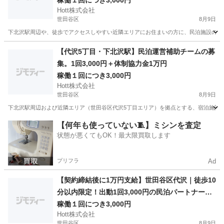
稼働１回につき3,000円
Hott株式会社
世田谷区
8月9日
下北沢駅周辺や、徒歩でアクセスしやすい近隣エリアにお住まいの方に、民泊施設の「駆
東京
世田谷区
その他
スタッフ
【代沢5丁目・下北沢駅】民泊運営補助チームの募
集。1回3,000円＋体制協力金1万円
稼働１回につき3,000円
Hott株式会社
世田谷区
8月9日
下北沢駅周辺および近隣エリア（世田谷区代沢5丁目エリア）を拠点とする、宿泊施設の
東京
世田谷区
その他
宿泊施設
【何年も使っていない🧵】ミシンを査定
状態が悪くてもOK！最大限買取します
プリフラ
Ad
【契約締結後に1万円支給】世田谷区代沢｜徒歩10
分以内限定！出動1回3,000円の民泊パートナー募
集
稼働１回につき3,000円
Hott株式会社
世田谷区
8月9日