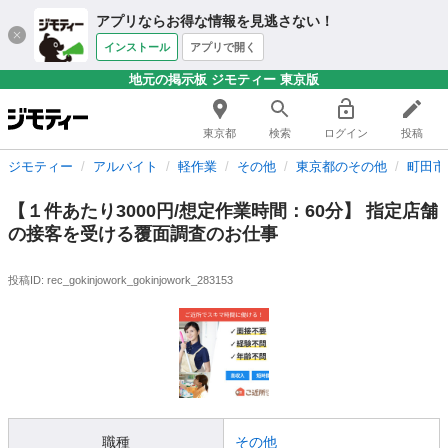
アプリならお得な情報を見逃さない！
インストール
アプリで開く
地元の掲示板 ジモティー 東京版
東京都
検索
ログイン
投稿
ジモティー
アルバイト
軽作業
その他
東京都のその他
町田市
【１件あたり3000円/想定作業時間：60分】 指定店舗
の接客を受ける覆面調査のお仕事
投稿ID: rec_gokinjowork_gokinjowork_283153
職種
その他