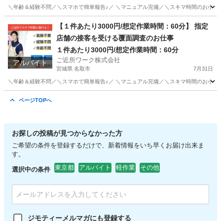
＼年齢＆経験不問／＼スマホで簡単報告♪／ ＼マニュアル完備／＼スキマ時間のお小遣い
東京
港区
販売
【１件あたり3000円/想定作業時間：60分】 指定
店舗の接客を受ける覆面調査のお仕事
１件あたり3000円/想定作業時間：60分
ご近所ワーク株式会社
アルバイト
宮城県 名取市
7月31日
＼年齢＆経験不問／＼スマホで簡単報告♪／ ＼マニュアル完備／＼スキマ時間のお小遣い
宮城
名取市
その他
ページTOPへ
お探しの投稿が見つからなかった方
ご希望の条件を登録するだけで、新着情報をいち早くお届け出来ま
す。
東京都
アルバイト
軽作業
その他
選択中の条件
ジモティーメルマガにも登録する