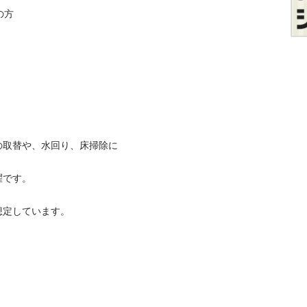





の取替や、水回り、床掃除に
。

しています。
