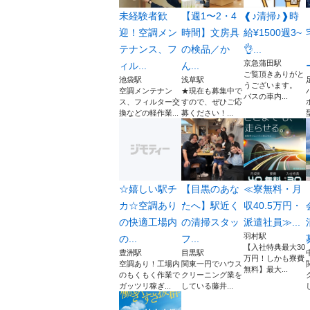
未経験者歓
【週1〜2・4
❰♪︎清掃♪❱時
迎！空調メン
時間】文房具
給¥1500週3~
テナンス、フ
の検品／か
👌...
京急蒲田駅
ィル...
ん...
ご覧頂きありがと
池袋駅
浅草駅
うございます。
空調メンテナン
★現在も募集中で
バスの車内...
ス、フィルター交
すので、ぜひご応
換などの軽作業...
募ください！...
☆嬉しい駅チ
【目黒のあな
≪寮無料・月
カ☆空調あり
たへ】駅近く
収40.5万円・
の快適工場内
の清掃スタッ
派遣社員≫...
羽村駅
の...
フ...
【入社特典最大30
豊洲駅
目黒駅
万円！しかも寮費
空調あり！工場内
関東一円でハウス
無料】最大...
のもくもく作業で
クリーニング業を
ガッツリ稼ぎ...
している藤井...