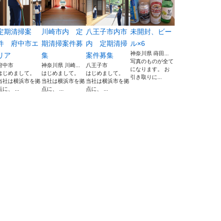
定期清掃案
川崎市内 定
八王子市内市
未開封、ビー
件 府中市エ
期清掃案件募
内 定期清掃
ル×6
神奈川県 蒔田...
リア
集
案件募集
写真のものが全て
府中市
神奈川県 川崎...
八王子市
になります。 お
はじめまして。
はじめまして。
はじめまして。
引き取りに...
当社は横浜市を拠
当社は横浜市を拠
当社は横浜市を拠
点に、 ...
点に、 ...
点に、 ...