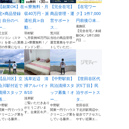
【副業OK】在
≪寮無料・月
【完全在宅】
【在宅ワー
宅×商品登録
収40万円・派
商品管理・運
ク】1件7,000
｜自分のペ
遣社員≫自
営サポート
円前後◎未...
葛飾区
ー...
動...
ス...
【完全在宅／未経
足立区
羽村駅
荒川区
験OK／1件7,000
パソコン（スマ
＼月収例40万円以
当社の商品管理・
円】 ...
ホ）を使った業務
上×寮費無料！／
運営業務をサポー
型の作業になり...
ドンドン貯...
トしていただ...
【品川区】立
浅草近辺 清
【中野駅前】
【世田谷区代
会川駅付近で
掃アルバイト
民泊清掃スタ
沢5丁目】民
清掃スタッフ
8/10
ッフ募集！オ
泊サポートス
浅草駅
募...
ー...
タ...
ご覧いただきあり
中野駅
中野駅
世田谷区
がとうございま
関東一円でハウス
関東一円でハウス
下北沢駅周辺や、
す。台東区今戸...
クリーニング業を
クリーニング業を
徒歩でアクセスし
している藤井...
している藤井...
やすい近隣エ...