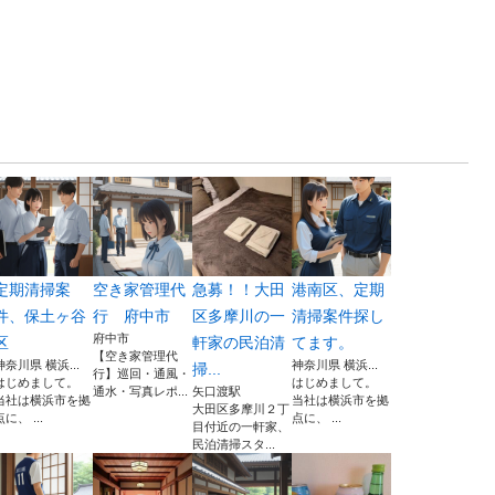
定期清掃案
空き家管理代
急募！！大田
港南区、定期
件、保土ヶ谷
行 府中市
区多摩川の一
清掃案件探し
府中市
区
軒家の民泊清
てます。
【空き家管理代
神奈川県 横浜...
神奈川県 横浜...
掃...
行】巡回・通風・
はじめまして。
はじめまして。
通水・写真レポ...
矢口渡駅
当社は横浜市を拠
当社は横浜市を拠
大田区多摩川２丁
点に、 ...
点に、 ...
目付近の一軒家、
民泊清掃スタ...