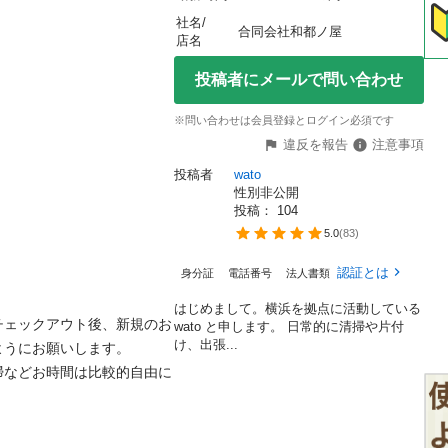
社名/
合同会社和都ノ屋
店名
投稿者にメールで問い合わせ
※問い合わせは会員登録とログイン必須です
違反を報告
注意事項
投稿者
wato
性別非公開
投稿： 
104
5.0
(
83
)
認証とは
身分証
電話番号
法人書類
はじめまして。横浜を拠点に活動している
チェックアウト後、新規のお
wato と申します。 日常的に清掃や片付
け、出張...
にお願いします。

掃などお時間は比較的自由に