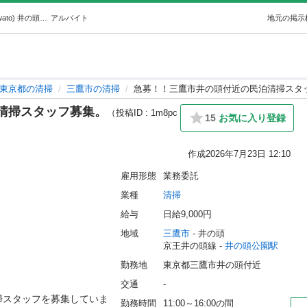
急募！！三鷹市井の頭付近の民泊清掃スタッフ募集。 (wato) 井の頭公園の清掃の無料求人広告・アルバイト・バイト募集情報｜ジモティー
アルバイト
地元の掲示
東京都の清掃
三鷹市の清掃
急募！！三鷹市井の頭付近の民泊清掃スタ
清掃スタッフ募集。
（投稿ID : 1m8pc
15
お気に入り登録
作成
2026年7月23日 12:10
雇用形態
業務委託
業種
清掃
給与
日給9,000円
地域
三鷹市
 - 井の頭
京王井の頭線 - 
井の頭公園駅
勤務地
東京都三鷹市井の頭付近
交通
-
掃スタッフを募集していま
勤務時間
11:00～16:00の間