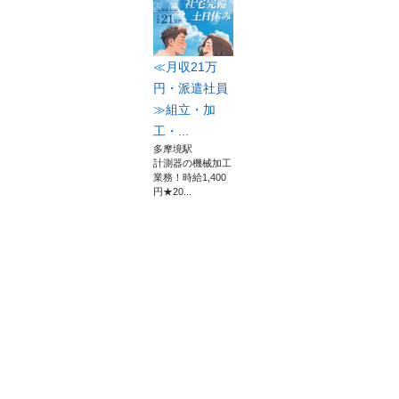
≪月収21万
円・派遣社員
≫組立・加
工・...
多摩境駅
計測器の機械加工
業務！時給1,400
円★20...