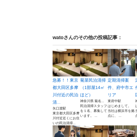
wato
さんのその他の投稿記事：
急募！！東京
菊菜民泊清掃
定期清掃案
都大田区多摩
（1部屋14㎡
件、府中市エ
川付近の民泊
ほど）
リア
神奈川県 菊名...
東府中駅
清...
民泊清掃スタッフ
はじめまして。
矢口渡駅
を１名、募集して
当社は横浜市を拠
東京都大田区多摩
います。 ...
点に、 ...
川付近近くにお住
いの民泊清掃...