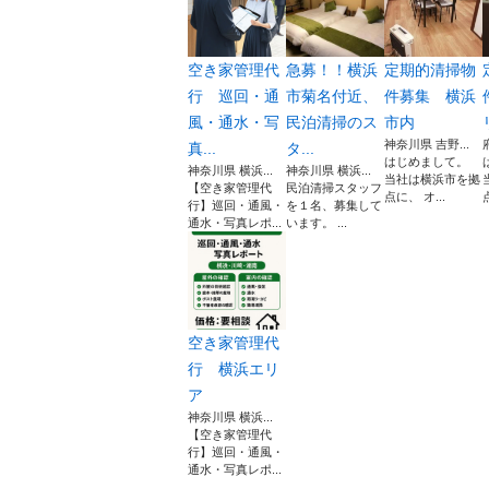
空き家管理代
急募！！横浜
定期的清掃物
行 巡回・通
市菊名付近、
件募集 横浜
風・通水・写
民泊清掃のス
市内
神奈川県 吉野...
真...
タ...
はじめまして。
神奈川県 横浜...
神奈川県 横浜...
当社は横浜市を拠
【空き家管理代
民泊清掃スタッフ
点に、 オ...
行】巡回・通風・
を１名、募集して
通水・写真レポ...
います。 ...
空き家管理代
行 横浜エリ
ア
神奈川県 横浜...
【空き家管理代
行】巡回・通風・
通水・写真レポ...