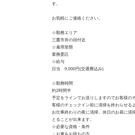
す。

お気軽にご連絡ください。

☆勤務エリア

三鷹市井の頭付近

☆雇用形態

業務委託

☆給与

日当　9,000円(交通費込み)

☆勤務時間

約2時間半

予定をラインでお送りしますのでお客様の
客様のチェックイン前に清掃を終わらせるよう
お仕事終わりの夜に清掃、休日のお昼に清
とることが出来ます。

☆必要な資格・条件

・お車をお持ちの方
