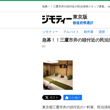
東京
版
都道府県選択
ジモティー
アルバイト
軽作業
清掃
急募！！三鷹市井の頭付近の民泊
x）
ポスト
いいね！
東京都三鷹市井の頭付近の一軒家、民泊清