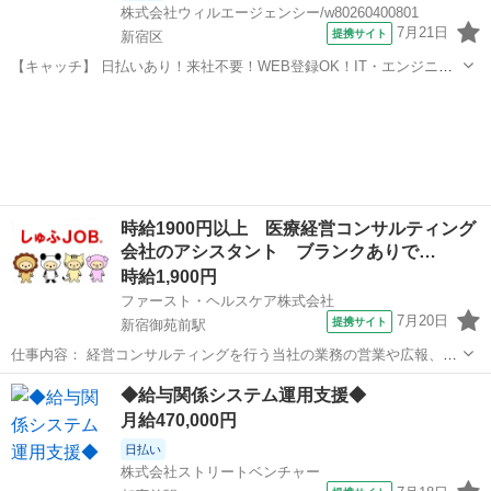
株式会社ウィルエージェンシー/w80260400801
7月21日
提携サイト
新宿区
【キャッチ】 日払いあり！来社不要！WEB登録OK！IT・エンジニ
ア！駅チカ！＼早稲田駅徒歩５分／社内IT環境におけるユーザーアカ
東京
新宿区
エンジニア
ウント管理業務！ 【コメント】 来社不要！WEB登録でスピード採用
☆彡 ◇お給料は日払い...
時給1900円以上 医療経営コンサルティング
会社のアシスタント ブランクありで…
時給1,900円
ファースト・ヘルスケア株式会社
7月20日
提携サイト
新宿御苑前駅
仕事内容： 経営コンサルティングを行う当社の業務の営業や広報、コ
ンサルタントのサポート業務をお任せします◎ ◎わからないことはし
東京
新宿区
新宿御苑前駅
データ入力
◆給与関係システム運用支援◆
っかりとサポートしますので安心してください 具体的な仕事内容 医療
月給470,000円
機関・介護施設の経営を支援...
日払い
株式会社ストリートベンチャー