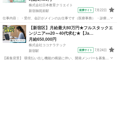
株式会社日本教育クリエイト
7月22日
提携サイト
新宿御苑前駅
仕事内容： ・受付、会計がメインのお仕事です（医療事務） ・診療助
手(クラークなど) ・電子カルテのデータ入力 ・電話対応 ・書類などの
東京
新宿区
新宿御苑前駅
データ入力
【新宿区】月給最大80万円★フルスタックエ
整理、管理 ・クリニック全般の業務（簡単なクリーニング含む） 医療
ンジニア==20～40代求む★【Ja…
事務コンピューター：...
月給650,000円
株式会社ココナラテック
7月24日
提携サイト
新宿駅
【募集背景】 環境払い出し機能の構築に伴い、開発メンバーを募集し
ています。 【作業内容】 ゲノム系の小規模向け環境払い出し機能構築
東京
新宿区
新宿駅
プログラマー
に向け、各システムの作成を担当していただきます。フロントエン
ド、API、詳細設計、開発、テス...