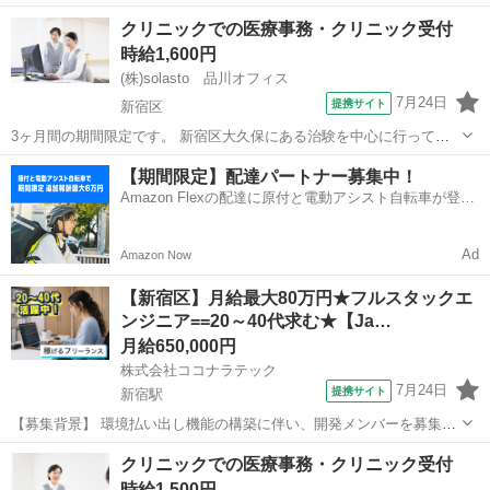
います。 【作業内容】 Ruby、JavaScript、Vue.jsを用いて既存アプリ
東京
新宿区
新宿駅
プログラマー
クリニックでの医療事務・クリニック受付
の開発対応をメインに行います。 【求める人物像】 【ポジションの魅
時給1,600円
力...
(株)solasto 品川オフィス
7月24日
提携サイト
新宿区
3ヶ月間の期間限定です。 新宿区大久保にある治験を中心に行ってい
るクリニックで、医療事務の派遣スタッフ募集です。 初診・再診対
東京
新宿区
データ入力
【期間限定】配達パートナー募集中！
応、会計、レセプト作成・点検・請求・返戻・査定対応、電子カルテ
Amazon Flexの配達に原付と電動アシスト自転車が登
操作などの医療事務業務を中心に、集...
場！
Ad
Amazon Now
【新宿区】月給最大80万円★フルスタックエ
ンジニア==20～40代求む★【Ja…
月給650,000円
株式会社ココナラテック
7月24日
提携サイト
新宿駅
【募集背景】 環境払い出し機能の構築に伴い、開発メンバーを募集し
ています。 【作業内容】 ゲノム系の小規模向け環境払い出し機能構築
東京
新宿区
新宿駅
プログラマー
クリニックでの医療事務・クリニック受付
に向け、各システムの作成を担当していただきます。フロントエン
時給1,500円
ド、API、詳細設計、開発、テス...