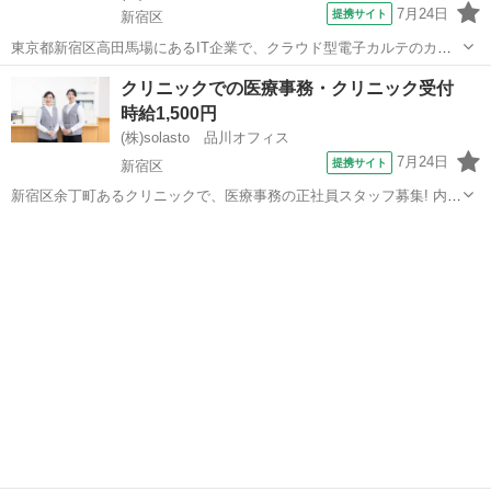
7月24日
提携サイト
新宿区
東京都新宿区高田馬場にあるIT企業で、クラウド型電子カルテのカス
タマーサポートスタッフを募集しています。 紹介予定派遣なので、直
東京
新宿区
データ入力
クリニックでの医療事務・クリニック受付
接雇用前提での採用です◎ 自社電子カルテを利用するお客様(クリニッ
時給1,500円
ク)からの問い合わせに対して...
(株)solasto 品川オフィス
7月24日
提携サイト
新宿区
新宿区余丁町あるクリニックで、医療事務の正社員スタッフ募集! 内
科、腎臓・泌尿器科の診療を行うクリニックで、受付・会計・保険請
東京
新宿区
データ入力
求、電話応対、医師の事務サポート(医師事務作業補助)をお任せしま
す。 未経験・ブランクOK◎ ...