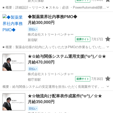
新大久保駅
■ 概要：詳細設計～リリース ■ スキル：必須 ・PowerAutomate経験1
年以上 ・ExcelVBAの経験がある方 尚可 ・PL/SQL、C#の開発経験 ■
東京
新宿区
新大久保駅
プログラマー
◆製薬業界社内事務PMO◆
場所：新大久保駅 ■ 期間：長期 ■時間：9:00～18...
月給300,000円
日払い
株式会社ストリートベンチャー
7月17日
提携サイト
新宿駅
■ 概要：製薬会社様の社内に入っていただきPMOの作業をしていただ
きます。 ■ スキル：必須 ・資料作成経験 ・Excel VBA 尚可 ・製薬業
東京
新宿区
新宿駅
プログラマー
★☆給与関係システム運用支援(^o^)／☆★
界の知見 主に資料作成がメインになります。 ガリガリ手が動き資料作
月給470,000円
成をできる方...
日払い
株式会社ストリートベンチャー
7月16日
提携サイト
都庁前駅
概要：給与関係システムの安定運用を担当いただく長期案件です。
JP1を使用したジョブ管理や定常監視、障害対応、お客様との調整業
東京
新宿区
都庁前駅
プログラマー
★☆物流向け配車表作成案件(^o^)／☆★
務などをご担当いただきます。 運用経験を活かして長期的にご活躍い
月給350,000円
ただける環境です。 業務内容： ・...
日払い