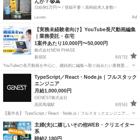
んか？😭🙏
を...
日給例1万円〜 / 登録不要！高時給求人多数✨
Ad
Lacotto
【実務未経験者向け】YouTube長尺動画編集
｜業務委託・在宅
1案件あたり10,000円〜50,000円
株式会社NEW PHASE
新宿区
8月7日
YouTubeの長尺動画を中心に、継続的に編集へ取り組みたい業務委託
パートナーを募集します。 本募集は、動画編集を仕事として受託した
東京
新宿区
その他
動画編集
TypeScript／React・Node.js｜フルスタック
経験がない「実務未経験者向け」の求人です。独学中の方や、基本操
エンジニア
作を学んだものの実案件の...
月給1,000,000円
GENEST株式会社
高田馬場駅
8月5日
【案件名】 TypeScript／React・Node.js｜フルスタックエンジニア
（テックリード） 【業務内容】 ・AIを活用したWebサービス開発プロ
東京
新宿区
高田馬場駅
エンジニア
主婦(夫)に嬉しいその他WEB・クリエイター
ジェクトにて、フルスタックエンジニア兼テックリードとしてご参...
系
時給2,180円