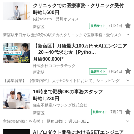
クリニックでの医療事務・クリニック受付
時給1,600円
(株)solasto 品川オフィス
7月24日
提携サイト
新宿区
新宿駅東口から徒歩3分の駅チカのクリニックで医療事務・受付スタッ
フの派遣求人です。 患者様の受付や会計、精算補助などの窓口対応、
東京
新宿区
データ入力
【新宿区】月給最大100万円★AIエンジニア
レセプトなどの事務、電話対応、医師の補助などをお任せします。 今
==20～40代求む★【Pytho…
回は、1年以上の医療事務経験が...
月給800,000円
株式会社ココナラテック
7月24日
提携サイト
新宿駅
【募集背景】 【作業内容】 大手ECサイトにおいて、ショッピング可
能なAIエージェントを開発します。 【求める人物像】 【ポジションの
東京
新宿区
新宿駅
エンジニア
16時まで勤務OKの事務スタッフ
魅力】 AIエージェントおよびMCPサーバ開発に携わることができま
時給1,230円
す。 【開発環境...
住友不動産ハウジング株式会社
7月2日
提携サイト
新宿区
主婦(夫)の働くを応援！ [勤務日数]： 週3日~3日
09:00~16:00/10:00~17:00 月/火/水/木/金 などから選べます [勤務地・
東京
新宿区
Webデザイナー
AIプロダクト開発におけるSETエンジニア
最寄駅]： 東京都新宿区西新宿4-34-7 住友不動産西新宿ビル5号...