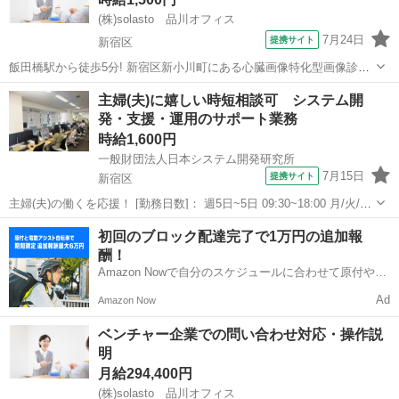
(株)solasto 品川オフィス
7月24日
提携サイト
新宿区
飯田橋駅から徒歩5分! 新宿区新小川町にある心臓画像特化型画像診断
クリニックで、受付事務の医療事務スタッフ募集です。 受付、会計、
東京
新宿区
データ入力
主婦(夫)に嬉しい時短相談可 システム開
来院時のご案内、検査予約の調整や管理、電子カルテなど各種データ
発・支援・運用のサポート業務
入力、医師や看護師など医療スタ...
時給1,600円
一般財団法人日本システム開発研究所
7月15日
提携サイト
新宿区
主婦(夫)の働くを応援！ [勤務日数]： 週5日~5日 09:30~18:00 月/火/水/
木/金 [勤務地・最寄駅]： 東京都新宿区新宿１丁目８番１号 大橋御苑
東京
新宿区
エンジニア
初回のブロック配達完了で1万円の追加報
駅ビル２階 一般財団法人日本システム開発研究所 新宿御苑前...
酬！
Amazon Nowで自分のスケジュールに合わせて原付や電
動アシスト自転車で配達し、報酬を獲得しましょう！
Ad
Amazon Now
ベンチャー企業での問い合わせ対応・操作説
明
月給294,400円
(株)solasto 品川オフィス