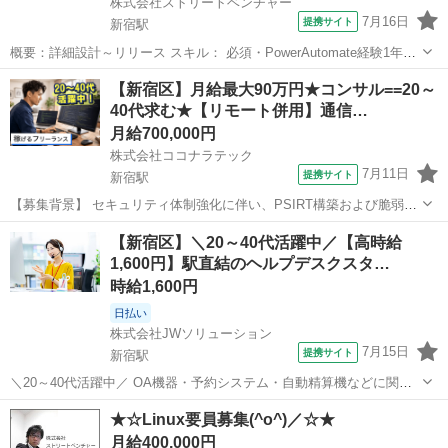
株式会社ストリートベンチャー
7月16日
提携サイト
新宿駅
概要：詳細設計～リリース スキル： 必須・PowerAutomate経験1年以
上 ・ExcelVBAの経験がある方 尚可 ・PL/SQL、C#の開発経験（スラ
東京
新宿区
新宿駅
プログラマー
【新宿区】月給最大90万円★コンサル==20～
イド可能性が上がります） 場所：新大久保駅 期間：長期 単価：...
40代求む★【リモート併用】通信…
月給700,000円
株式会社ココナラテック
7月11日
提携サイト
新宿駅
【募集背景】 セキュリティ体制強化に伴い、PSIRT構築および脆弱性
診断内製化を推進するための支援体制を強化するための募集です。
東京
新宿区
新宿駅
エンジニア
【新宿区】＼20～40代活躍中／【高時給
【作業内容】 セキュリティ体制強化に向けたPSIRT体制の構築および
1,600円】駅直結のヘルプデスクスタ…
運用支援を行っていただき...
時給1,600円
日払い
株式会社JWソリューション
7月15日
提携サイト
新宿駅
＼20～40代活躍中／ OA機器・予約システム・自動精算機などに関す
る問い合わせ窓口のお仕事です。 企業や一般のお客様からのお問い合
東京
新宿区
新宿駅
その他
★☆Linux要員募集(^o^)／☆★
わせに対して、要件をヒアリングし、マニュアルをもとに手順を説明
月給400,000円
します。 基本的には受付(...