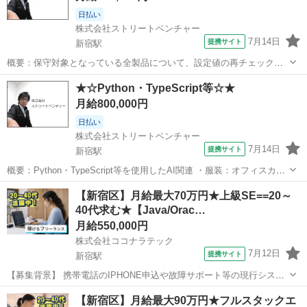
日払い
株式会社ストリートベンチャー
7月14日
提携サイト
新宿駅
概要：保守対象となっている全製品について、設定値の再チェックの
ため、各製品の設定値を本番環境から収集し、設計書との突合せを実
東京
新宿区
新宿駅
プログラマー
★☆Python・TypeScript等☆★
施いただきます。 設定値の収集については既存メンバーのサポートの
月給800,000円
下で実施いただきます。 スキル： ...
日払い
株式会社ストリートベンチャー
7月14日
提携サイト
新宿駅
概要：Python・TypeScript等を使用したAI関連 ・服装：オフィスカジ
ュアル ・貸与：PC貸与あり スキル： 必須スキル ・ソフトウェアエン
東京
新宿区
新宿駅
プログラマー
【新宿区】月給最大70万円★上級SE==20～
ジニアリングの経験3年以上 ・Typescriptを用いた開発経験1年以...
40代求む★【Java/Orac…
月給550,000円
株式会社ココナラテック
7月12日
提携サイト
新宿駅
【募集背景】 携帯電話のIPHONE申込や故障サポート等の現行システ
ムを新システムへマイグレーションするプロジェクトにおいて、上流
東京
新宿区
新宿駅
その他
【新宿区】月給最大90万円★フルスタックエ
工程を強化するための募集となります。 【作業内容】 携帯電話の