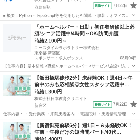
7月22日
提携サイト
西新宿駅
■ 概要：Python・TypeScript等を使用したAI関連 ・服装：オフィスカ
ジュアル ・貸与：PC貸与あり ■ スキル：必須スキル ・ソフトウェア
東京
新宿区
西新宿駅
プログラマー
「ホームヘルパー・日勤」初任者研修以上必
エンジニアリングの経験3年以上 ・Typescriptを用いた開発経...
須/シニア活躍中/4時間～OK/訪問介護…
時給2,100円～
ユースタイルラボラトリー株式会社
東京都 新宿区
スポンサー：求人ボックス
08月04日
【仕事内容】基本情報 <職種> ホームヘルパー <サービス/施設> 訪問
介護 お仕事内容 ご高齢の方や体が不自由なご利用者のご自宅に訪問
アルバイト・パート
【飯田橋駅徒歩2分】未経験OK！週4日～午
し、ご自宅での生活を支援するお仕事です。 <仕事内容> 生活援助:食
前中のみも応相談◎女性スタッフ活躍中…
事の準備、ごみ捨て、買い物...
時給1,300円
株式会社日本教育クリエイト
7月22日
提携サイト
新宿区
仕事内容： ・受付業務 ・来院患者案内 ・電話応対 ・患者情報管理 ・
会計 ・診療補助 ・書類作成 アピールポイント①： ☆★未経験OK！異
東京
新宿区
データ入力
【新宿御苑前駅6分】週1日～＆未経験OK！
業種からのチャレンジ応援☆★ 資格・経験不問◎ブランクOK！ 手に
午前・午後だけの短時間パート/40代…
職つけて安定♪ ...
時給1,400円