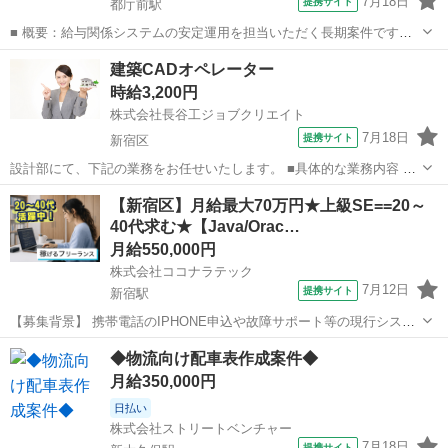
7月18日
提携サイト
都庁前駅
■ 概要：給与関係システムの安定運用を担当いただく長期案件です。
JP1を使用したジョブ管理や定常監視、障害対応、お客様との調整業
東京
新宿区
都庁前駅
プログラマー
建築CADオペレーター
務などをご担当いただきます。 運用経験を活かして長期的にご活躍い
時給3,200円
ただける環境です。 業務内容：...
株式会社長谷工ジョブクリエイト
7月18日
提携サイト
新宿区
設計部にて、下記の業務をお任せいたします。 ■具体的な業務内容 ・
許認可手続きのための図面作成、資料作成～審査機関への申請業務 ・
東京
新宿区
Webデザイナー
【新宿区】月給最大70万円★上級SE==20～
専用ソフトを用いた３D図面の作成 ・施工図の作成と修正 CADはベ
40代求む★【Java/Orac…
クターまたはアーキトレ...
月給550,000円
株式会社ココナラテック
7月12日
提携サイト
新宿駅
【募集背景】 携帯電話のIPHONE申込や故障サポート等の現行システ
ムを新システムへマイグレーションするプロジェクトにおいて、上流
東京
新宿区
新宿駅
その他
◆物流向け配車表作成案件◆
工程を強化するための募集となります。 【作業内容】 携帯電話の
月給350,000円
IPHONE申込および故障サポ...
日払い
株式会社ストリートベンチャー
7月18日
提携サイト