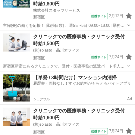
時給1,800円
株式会社スタッフサービス
2月12日
提携サイト
新宿区
主婦(夫)の働くを応援！ [勤務日数]： 週5日~5日 09:00~18:00 [勤務
地・最寄駅]： 東京都新宿区 株式会社スタッフサービス エンジニア
東京
新宿区
Webデザイナー
クリニックでの医療事務・クリニック受付
リング事業本部 新宿駅徒歩5分 [職種名]：その他WEB・クリエ...
時給1,500円
(株)solasto 品川オフィス
7月24日
提携サイト
新宿区
新宿区新宿にあるクリニックで、受付・医療事務の派遣パート求人募
集です。 MRI・CT検査を専門とする画像診断に特化したクリニック
東京
新宿区
データ入力
【単発 / 3時間だけ】マンション内清掃
で、受付対応、予約受付、保険証確認、会計、レセプト、各種書類作
履歴書・面接なし！すぐお給料がもらえるバイトアプリ
成、電話対応などをお任せします。...
Ad
シェアフル
クリニックでの医療事務・クリニック受付
時給1,600円
(株)solasto 品川オフィス
7月24日
提携サイト
新宿区