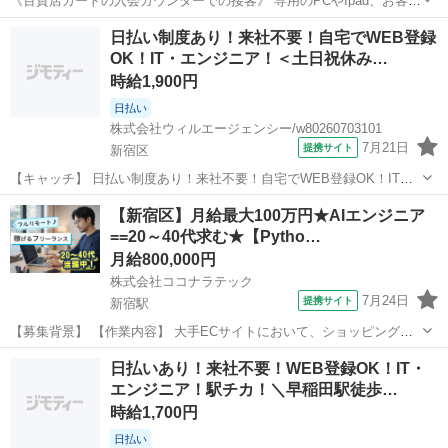
《百貨店カードの入会カウンターでの接客》 専用のPCやIpad、お客様
の携帯電話を用いて入力案内、入力補助を行う業務がメインになりま
東京
新宿区
新宿駅
データ入力
日払い制度あり！来社不要！自宅でWEB登録
す！ 例えば・・・ 【クレジットカード入会受付】 ★入会即日受付 ★
OK！IT・エンジニア！＜土日祝休み…
カードお渡し ★郵送...
時給1,900円
日払い
株式会社ウィルエージェンシー/w80260703101
7月21日
提携サイト
新宿区
【キャッチ】 日払い制度あり！来社不要！自宅でWEB登録OK！IT・
エンジニア！＜土日祝休み＞通信キャリアでの経験が活かせる！通信
東京
新宿区
エンジニア
【新宿区】月給最大100万円★AIエンジニア
キャリア向け基地局設定・試験業務＠長期勤務 【コメント】 来社不
==20～40代求む★【Pytho…
要！WEB登録でスピード採用...
月給800,000円
株式会社ココナラテック
7月24日
提携サイト
新宿駅
【募集背景】 【作業内容】 大手ECサイトにおいて、ショッピング可
能なAIエージェントを開発します。 【求める人物像】 【ポジションの
東京
新宿区
新宿駅
エンジニア
日払いあり！来社不要！WEB登録OK！IT・
魅力】 AIエージェントおよびMCPサーバ開発に携わることができま
エンジニア！駅チカ！＼早稲田駅徒歩…
す。 【開発環境...
時給1,700円
日払い