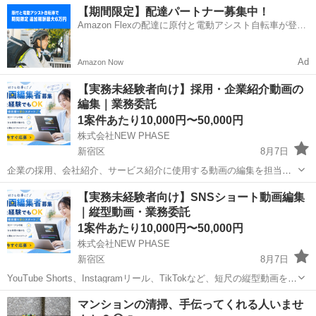
【期間限定】配達パートナー募集中！
Amazon Flexの配達に原付と電動アシスト自転車が登
場！
Ad
Amazon Now
【実務未経験者向け】採用・企業紹介動画の
編集｜業務委託
1案件あたり10,000円〜50,000円
株式会社NEW PHASE
新宿区
8月7日
企業の採用、会社紹介、サービス紹介に使用する動画の編集を担当す
る業務委託パートナーを募集します。 本募集は、動画編集を仕事とし
東京
新宿区
その他
動画編集
【実務未経験者向け】SNSショート動画編集
て受託した経験がない「実務未経験者向け」です。派手さよりも、情
｜縦型動画・業務委託
報を正確に整理し、企業の魅力を...
1案件あたり10,000円〜50,000円
株式会社NEW PHASE
新宿区
8月7日
YouTube Shorts、Instagramリール、TikTokなど、短尺の縦型動画を編
集する業務委託パートナーを募集します。 本募集は、動画編集の受託
東京
新宿区
その他
動画編集
マンションの清掃、手伝ってくれる人いませ
経験がない「実務未経験者向け」です。短い動画でテンポや見せ方