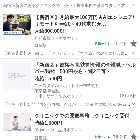
新宿区新宿にあるクリニックで、受付・医療事務の派遣スタッフ求人
募集です。 MRI・CT検査を専門とする画像診断に特化したクリニック
東京
新宿区
データ入力
【新宿区】月給最大100万円★AIエンジニア/
で、受付対応、予約受付、保険証確認、会計、レセプト、各種書類作
リモート可==20～40代求む★…
成、電話対応などをお任せします...
月給800,000円
株式会社ココナラテック
7月24日
提携サイト
新宿駅
【募集背景】 AI.netは、「やりたい」と「できる」の融合で社会に貢
献し、充実した豊かな人生を共に創るという強い信念のもと、2024年3
東京
新宿区
新宿駅
エンジニア
「新宿区」資格不問/訪問介護の介護職・ヘル
月、SI事業と再生可能エネルギー(太陽光発電所)開発を担うグループ企
パー/時給1,500円から・週2日可・…
業の統合により誕生...
時給1,500円
ユースタイルラボラトリー株式会社
東京都 新宿区
スポンサー：求人ボックス
08月05日
【仕事内容】訪問介護の介護職・ヘルパー ご高齢者や障がいのある方
のご自宅での、生活サポートのお仕事です。 ・起床サポート ・清拭
アルバイト・パート
クリニックでの医療事務・クリニック受付
(体をふく)、更衣(着替え) ・ごはん準備、食事のサポート、片付けなど
時給1,500円
・介護記録の記入 事業所に寄ら...
(株)solasto 品川オフィス
7月24日
提携サイト
新宿区