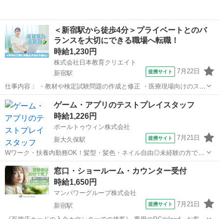
＜新宿駅から徒歩4分＞プライベートとのバ
ランスを大切にできる職場へ転職！
時給1,230円
株式会社日本教育クリエイト
7月22日
提携サイト
新宿駅
仕事内容： ・教材や検定試験問題の作成と修正 ・医療現場向けのスキ
ルアップ研修コンテンツの開発と更新 ※時期によっては下記業務を相
東京
新宿区
新宿駅
データ入力
ゲーム・アプリのテストプレイスタッフ
談する可能性あり ・日本医療事務協会が運営する講座や研修の講師 ・
時給1,226円
講座入校前の方向けの説明会...
ポールトゥウィン株式会社
7月21日
提携サイト
新大久保駅
Wワーク・扶養内勤務OK！髪型・髪色・ネイル自由◎未経験の方でも
働きやすい環境が整っています♪ 新しいキャリアを PTWで描いてみま
東京
新宿区
新大久保駅
エンジニア
窓口・ショールーム・カウンター受付
せんか？ PTWは、ソフトウェアテストやゲーム デバッグ、ネットサ
時給1,650円
ポートまで、 幅広い分野...
マンパワーグループ株式会社
7月21日
提携サイト
新宿駅