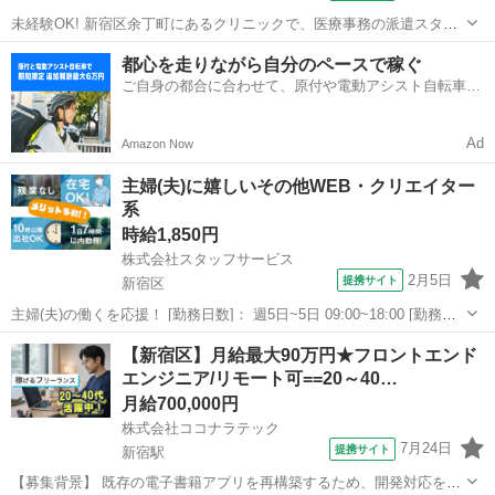
未経験OK! 新宿区余丁町にあるクリニックで、医療事務の派遣スタッ
フ求人募集です! 内科、腎臓・泌尿器科の診療を行うクリニックで、受
東京
新宿区
データ入力
都心を走りながら自分のペースで稼ぐ
付・会計・保険請求、電話応対、医師の事務サポート(医師事務作業補
ご自身の都合に合わせて、原付や電動アシスト自転車で
助)をお任せします。 週...
配達
Ad
Amazon Now
主婦(夫)に嬉しいその他WEB・クリエイター
系
時給1,850円
株式会社スタッフサービス
2月5日
提携サイト
新宿区
主婦(夫)の働くを応援！ [勤務日数]： 週5日~5日 09:00~18:00 [勤務
地・最寄駅]： 東京都新宿区 株式会社スタッフサービス エンジニア
東京
新宿区
Webデザイナー
【新宿区】月給最大90万円★フロントエンド
リング事業本部 新宿駅徒歩5分 [職種名]：その他WEB・クリエ...
エンジニア/リモート可==20～40…
月給700,000円
株式会社ココナラテック
7月24日
提携サイト
新宿駅
【募集背景】 既存の電子書籍アプリを再構築するため、開発対応を行