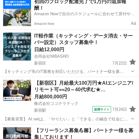
初回のブロック配達完了で1万円の追加報
ークをご紹介 ＼ ★例えば… 【大手通信キャリアの事務】 時給2000円
酬！
～ 【官公庁の書...
Amazon Nowで自分のスケジュールに合わせて原付や電
動アシスト自転車で配達し、報酬を獲得しましょう！
Ad
Amazon Now
IT軽作業（キッティング・データ消去・サー
バー設定）スタッフ募集中！
日給12,000円
合同会社NIBASHO
新宿区
7月22日
【キッティング等のIT業務を対応いただける、パートナー様を募
集！】 ご依頼したいお仕事としては、下記の軽作業メインになりま
東京
新宿区
IT
スタッフ
【新宿区】月給最大100万円★AIエンジニア/
す。 ・PC・スマホの開通設定作業 ・バッテリー交換 ・データ消去 ・
リモート可==20～40代求む★…
キッティング ...
月給800,000円
株式会社ココナラテック
7月24日
提携サイト
新宿駅
【募集背景】 AI.netは、「やりたい」と「できる」の融合で社会に貢
献し、充実した豊かな人生を共に創るという強い信念のもと、2024年3
東京
新宿区
新宿駅
エンジニア
【フリーランス募集💪🏼】パートナー様を募
月、SI事業と再生可能エネルギー(太陽光発電所)開発を担うグループ企
集しております！
業の統合により誕生...