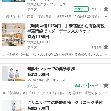
株式会社スタッフサービス
2月12日
提携サイト
新宿区
主婦(夫)の働くを応援！ [勤務日数]： 週5日~5日 10:00~18:30 [勤務
地・最寄駅]： 東京都新宿区 株式会社スタッフサービス エンジニア
東京
新宿区
Webデザイナー
【時間単価1,750円！】新宿区から有楽町線・
リング事業本部 市ケ谷駅徒歩7分 [職種名]：その他WEB・クリ...
半蔵門線でスグ！データ入力＆オフ…
時給1,750円
株式会社LIFULL
新宿区
8月4日
大手不動産ポータル『LIFULL HOME'S』を運営する株式会社LIFULLの
プロジェクト募集です。 千代田区（半蔵門線・有楽町線沿線）の綺麗
東京
新宿区
IT
タイピング
で広いオフィスで、PCスキルを活かして働きませんか？ 市ヶ谷・飯田
健診センターでの健診事務
橋・江戸川...
時給1,560円
(株)solasto 品川オフィス
7月24日
提携サイト
新宿区
JR「新宿駅」西口直結でアクセス抜群!雨の日も濡れずに通勤できるキ
レイな健診センターで、受付事務の派遣スタッフを募集します♪ 患者
東京
新宿区
データ入力
クリニックでの医療事務・クリニック受付
様受付、保険証確認、検査予約受付、会計、物品管理などをお願いし
時給1,700円
ます。 「医療事務の経験は少な...