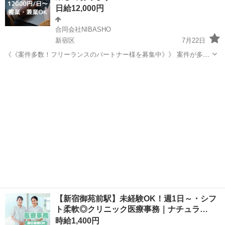
日給12,000円
合同会社NIBASHO
新宿区
7月22日
《《案件多数！フリーランスのパートナー様を募集中》》 案件が多数
上がっているため、 新たに弊社のパートナー様を募集しております🔥
東京
新宿区
IT
フリーランス
すぐにお仕事を開始しなくてもOKです！ 『条件が合えば働きたい』
もOKです！ お...
【新宿御苑前駅】未経験OK！週1日～・シフ
ト柔軟◎クリニック医療事務｜ナチュラ…
時給1,400円