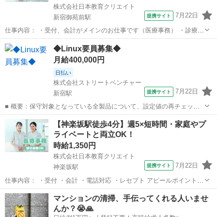
株式会社日本教育クリエイト
7月22日
提携サイト
新宿御苑前駅
仕事内容： ・受付、会計がメインのお仕事です（医療事務） ・診療助
手(クラークなど) ・電子カルテのデータ入力 ・電話対応 ・書類などの
東京
新宿区
新宿御苑前駅
データ入力
◆Linux要員募集◆
整理、管理 ・クリニック全般の業務（簡単なクリーニング含む） 医療
月給400,000円
事務コンピューター：...
日払い
株式会社ストリートベンチャー
7月22日
提携サイト
新宿駅
■ 概要：保守対象となっている全製品について、設定値の再チェック
のため、 各製品の設定値を本番環境から収集し、設計書との突合せを
東京
新宿区
新宿駅
プログラマー
【神楽坂駅徒歩4分】週5×短時間・家庭やプ
実施いただきます。 設定値の収集については既存メンバーのサポート
ライベートと両立OK！
の下で実施いただきます。 ■ ...
時給1,350円
株式会社日本教育クリエイト
7月22日
提携サイト
神楽坂駅
仕事内容： ・受付 ・会計 ・電話対応 ・レセプト アピールポイント
①： ☆★未経験OK！異業種からのチャレンジ応援☆★ 資格・経験不
東京
新宿区
神楽坂駅
データ入力
マンションの清掃、手伝ってくれる人いませ
問◎ブランクOK！ 手に職つけて安定♪ 日本教育クリエイト東京支社で
んか？😭🙏
は、 医療業界での...