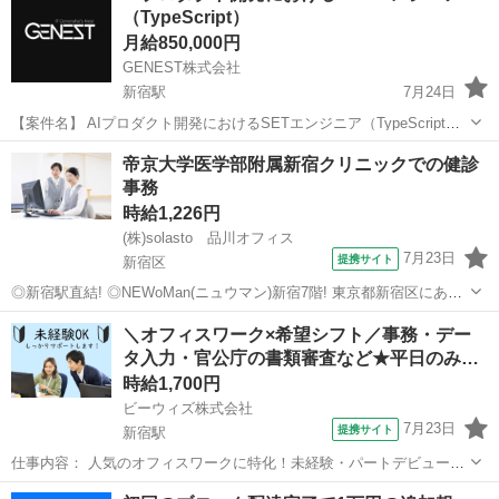
（TypeScript）
月給850,000円
GENEST株式会社
新宿駅
7月24日
【案件名】 AIプロダクト開発におけるSETエンジニア（TypeScript）
【業務内容】 ・AIを活用したWebサービス開発において、QA体制の
東京
新宿区
新宿駅
エンジニア
AWS
帝京大学医学部附属新宿クリニックでの健診
整備およびテスト自動化をご担当いただきます。 ・テスト設計から
事務
自...
時給1,226円
(株)solasto 品川オフィス
7月23日
提携サイト
新宿区
◎新宿駅直結! ◎NEWoMan(ニュウマン)新宿7階! 東京都新宿区にある
『帝京大学医学部附属新宿クリニック』の、受付医療事務アルバイ
東京
新宿区
データ入力
＼オフィスワーク×希望シフト／事務・デー
ト・パート求人! 健康診断で来院する受診者様の対応やご案内をおこな
タ入力・官公庁の書類審査など★平日のみ…
います。 ー働きや...
時給1,700円
ビーウィズ株式会社
7月23日
提携サイト
新宿駅
仕事内容： 人気のオフィスワークに特化！未経験・パートデビュー歓
迎 ／ 上場企業の【ビーウィズ】なら安心 あなたの「条件」で事務ワ
東京
新宿区
新宿駅
データ入力