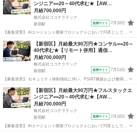
ンジニア==20～40代求む★【AW…
IPHONE申込および故障サポ...
月給700,000円
株式会社ココナラテック
7月10日
提携サイト
新宿駅
【募集背景】 AIエージェント開発プロジェクトにおいてFDEとしてご
活躍いただける方を募集しております。 【作業内容】 顧客課題の発
東京
新宿区
新宿駅
エンジニア
【新宿区】月給最大90万円★コンサル==20～
見・設計を行い、ワークフロー構築およびPoCの高速実装を担当して
40代求む★【リモート併用】通信…
いただきます。本番導入まで...
月給700,000円
株式会社ココナラテック
7月11日
提携サイト
新宿駅
【募集背景】 セキュリティ体制強化に伴い、PSIRT構築および脆弱性
診断内製化を推進するための支援体制を強化するための募集です。
東京
新宿区
新宿駅
エンジニア
【新宿区】月給最大90万円★フルスタックエ
【作業内容】 セキュリティ体制強化に向けたPSIRT体制の構築および
ンジニア==20～40代求む★【AW…
運用支援を行っていただき...
月給700,000円
株式会社ココナラテック
7月10日
提携サイト
新宿駅
【募集背景】 AIエージェント開発プロジェクトにおいてFDEとしてご
活躍いただける方を募集しております。 【作業内容】 顧客課題の発
東京
新宿区
新宿駅
エンジニア