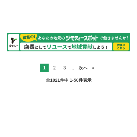
見・設計を行い、ワークフロー構築およびPoCの高速実装を担当して
いただきます。本番導入まで...
1
2
3
...
次へ
全1821件中 1-50件表示