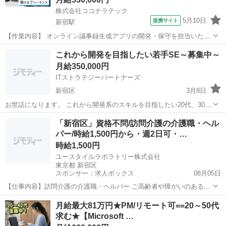
株式会社ココナラテック
5月10日
提携サイト
新宿駅
【作業内容】 オンライン議事録生成アプリの開発・保守を担当いただ
きます。 ・ミーティング録画(Google Meet / Zoom / Microsoft Teams)
東京
新宿区
新宿駅
エンジニア
これから開発を目指したい若手SE～募集中～
の安定性改善 ・議事録文字起こし基盤の非同期ワークフロ...
月給350,000円
ITストラテジーパートナーズ
新宿区
3月8日
お世話になります。 これから開発系のスキルを目指したい20代、30代
の方、 是非ご連絡ください。 弊社と仲が良い上位会社にて、ゆったり
東京
新宿区
エンジニア
「新宿区」資格不問/訪問介護の介護職・ヘル
した大手企業の情シス（社内SE）で腰を据えて開発ができます。 今そ
パー/時給1,500円から・週2日可・…
こまでス...
時給1,500円
ユースタイルラボラトリー株式会社
東京都 新宿区
スポンサー：求人ボックス
08月05日
【仕事内容】訪問介護の介護職・ヘルパー ご高齢者や障がいのある方
のご自宅での、生活サポートのお仕事です。 ・起床サポート ・清拭
アルバイト・パート
月給最大81万円★PM/リモート可==20～50代
(体をふく)、更衣(着替え) ・ごはん準備、食事のサポート、片付けなど
求む★【Microsoft …
・介護記録の記入 事業所に寄ら...