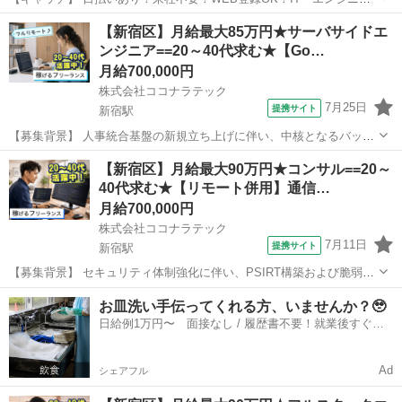
ア！駅チカ！＼早稲田駅徒歩５分／社内IT環境におけるユーザーアカ
東京
新宿区
エンジニア
【新宿区】月給最大85万円★サーバサイドエ
ウント管理業務！ 【コメント】 来社不要！WEB登録でスピード採用
ンジニア==20～40代求む★【Go…
☆彡 ◇お給料は日払い...
月給700,000円
株式会社ココナラテック
7月25日
提携サイト
新宿駅
【募集背景】 人事統合基盤の新規立ち上げに伴い、中核となるバック
エンドシステムの開発を担当するエンジニアを募集します。 【作業内
東京
新宿区
新宿駅
エンジニア
【新宿区】月給最大90万円★コンサル==20～
容】 人事統合基盤のバックエンドシステムにおける設計・実装を担当
40代求む★【リモート併用】通信…
していただきます。大量の人事デ...
月給700,000円
株式会社ココナラテック
7月11日
提携サイト
新宿駅
【募集背景】 セキュリティ体制強化に伴い、PSIRT構築および脆弱性
診断内製化を推進するための支援体制を強化するための募集です。
東京
新宿区
新宿駅
エンジニア
お皿洗い手伝ってくれる方、いませんか？🥹
【作業内容】 セキュリティ体制強化に向けたPSIRT体制の構築および
日給例1万円〜 面接なし / 履歴書不要！就業後すぐに
運用支援を行っていただき...
お給料がもらえる✨
Ad
シェアフル