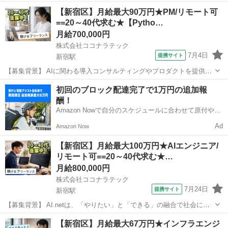
の講師スタッフ 「LITALICO(りたりこ)ワンダー」は プログラミングを
アルバイト・パート
【新宿区】月給最大90万円★PM/リモート可
用いたロボットやゲーム制作を通じて 子どもたちの創造力を解き放
==20～40代求む★【Pytho…
つ、IT×ものづくり教室...
月給700,000円
株式会社ココナラテック
7月4日
提携サイト
新宿駅
【募集背景】 AIに関わる導入コンサルティングやプロダクトを提供し
ている企業において、AI領域のプロジェクト推進を強化するためのプ
東京
新宿区
新宿駅
エンジニア
初回のブロック配達完了で1万円の追加報
ロジェクトマネージャーを募集しております。 【作業内容】 AIに関わ
酬！
る導入コンサルティングや...
Amazon Nowで自分のスケジュールに合わせて原付や電
動アシスト自転車で配達し、報酬を獲得しましょう！
Ad
Amazon Now
【新宿区】月給最大100万円★AIエンジニア/
リモート可==20～40代求む★…
月給800,000円
株式会社ココナラテック
7月24日
提携サイト
新宿駅
【募集背景】 AI.netは、「やりたい」と「できる」の融合で社会に貢
献し、充実した豊かな人生を共に創るという強い信念のもと、2024年3
東京
新宿区
新宿駅
エンジニア
【新宿区】月給最大67万円★インフラエンジ
月、SI事業と再生可能エネルギー(太陽光発電所)開発を担うグループ企