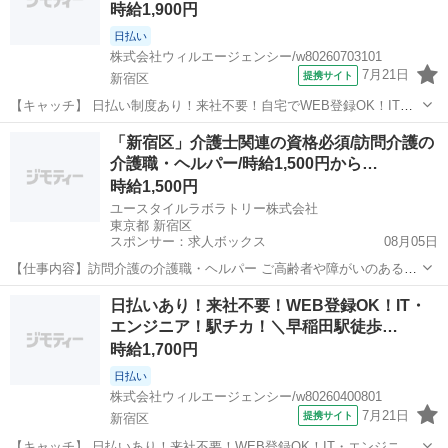
時給1,900円
日払い
株式会社ウィルエージェンシー/w80260703101
7月21日
提携サイト
新宿区
【キャッチ】 日払い制度あり！来社不要！自宅でWEB登録OK！IT・
エンジニア！＜土日祝休み＞通信キャリアでの経験が活かせる！通信
東京
新宿区
エンジニア
「新宿区」介護士関連の資格必須/訪問介護の
キャリア向け基地局設定・試験業務＠長期勤務 【コメント】 来社不
介護職・ヘルパー/時給1,500円から…
要！WEB登録でスピード採用...
時給1,500円
ユースタイルラボラトリー株式会社
東京都 新宿区
スポンサー：求人ボックス
08月05日
【仕事内容】訪問介護の介護職・ヘルパー ご高齢者や障がいのある方
のご自宅での、生活サポートのお仕事です。 ・起床サポート ・清拭
アルバイト・パート
日払いあり！来社不要！WEB登録OK！IT・
(体をふく)、更衣(着替え) ・ごはん準備、食事のサポート、片付けなど
エンジニア！駅チカ！＼早稲田駅徒歩…
・介護記録の記入 事業所に寄ら...
時給1,700円
日払い
株式会社ウィルエージェンシー/w80260400801
7月21日
提携サイト
新宿区
【キャッチ】 日払いあり！来社不要！WEB登録OK！IT・エンジニ