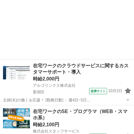
在宅ワークのクラウドサービスに関するカス
タマーサポート・導入
時給2,000円
アルゴリンクス株式会社
10月2日
提携サイト
新宿区
主婦(夫)の働くを応援！ [勤務日数]： 週4日~5日
09:00~13:00/09:00~15:00/09:00~16:00/13:00~17:00 月/火/水/木/金 な
東京
新宿区
エンジニア
在宅ワークのSE・プログラマ（WEB・スマ
どから選べます [勤務地・最寄駅]： 東京都新...
ホ系）
時給2,100円
株式会社スタッフサービス