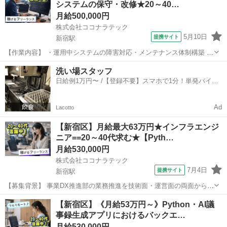
システムの保守・改修★20～40…
主なスコープで、新旧の電文比...
月給500,000円
株式会社ココナラテック
5月10日
提携サイト
新宿駅
【作業内容】 ・運用中システムの障害対応・メンテナンス体制構築 ・
他クライアントの改修対応 ・未対応バグの修正 ・社内メンバーへのス
東京
新宿区
新宿駅
エンジニア
洗い場スタッフ
キルトランスファー 【ポジションの魅力】 ・設計よりも開発を長年や
日給例1万円〜 /【登録不要】スマホで1分！単発バイト
っている方に最適な案件 ...
一括検索✨
Ad
Lacotto
【新宿区】月給最大63万円★インフラエンジ
ニア==20～40代求む★【Pyth…
月給530,000円
株式会社ココナラテック
7月4日
提携サイト
新宿駅
【募集背景】 事業DX推進部の業務推進を技術面・運営面の両面から継
続的に支援する体制を構築するための募集です。 【作業内容】 お客様
東京
新宿区
新宿駅
エンジニア
【新宿区】《月給53万円～》Python・AI議
システムのダッシュボードや業務システムの新規開発や機能改善を行
事録生成アプリにおけるバックエ…
います。また、運用工程の効率...
月給530,000円