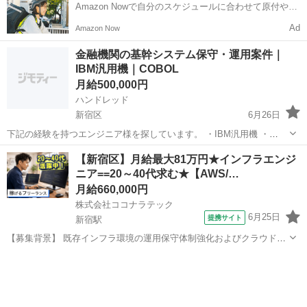
Amazon Nowで自分のスケジュールに合わせて原付や電
動アシスト自転車で配達し、報酬を獲得しましょう！
Ad
Amazon Now
金融機関の基幹システム保守・運用案件｜
IBM汎用機｜COBOL
月給500,000円
ハンドレッド
新宿区
6月26日
下記の経験を持つエンジニア様を探しています。 ・IBM汎用機 ・
COBOL ・DB2 ・CICS ・HULFT
東京
新宿区
エンジニア
【新宿区】月給最大81万円★インフラエンジ
ニア==20～40代求む★【AWS/…
月給660,000円
株式会社ココナラテック
6月25日
提携サイト
新宿駅
【募集背景】 既存インフラ環境の運用保守体制強化およびクラウドネ
イティブなインフラ構築・高度化を推進するための体制強化のための
東京
新宿区
新宿駅
エンジニア
募集です。 【作業内容】 既存インフラ環境の運用保守および支援業務
全般を担当していただきます。具...