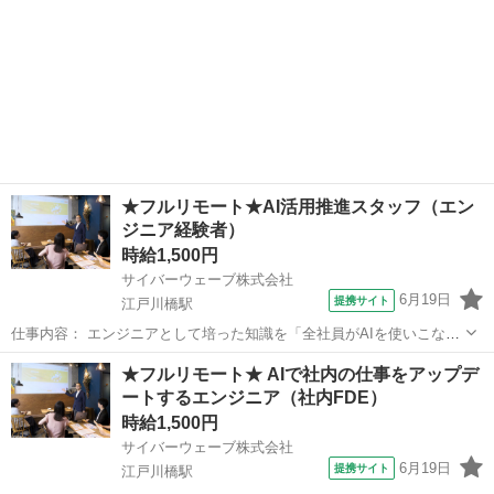
★フルリモート★AI活用推進スタッフ（エン
ジニア経験者）
時給1,500円
サイバーウェーブ株式会社
6月19日
提携サイト
江戸川橋駅
仕事内容： エンジニアとして培った知識を「全社員がAIを使いこなす
会社づくり」に活かしませんか？ 完全リモート × 自分のペース × 最
東京
新宿区
江戸川橋駅
エンジニア
★フルリモート★ AIで社内の仕事をアップデ
前線のAI実務 私たちサイバーウェーブは、システム受託開発とSaaS
ートするエンジニア（社内FDE）
事業を運営する会社...
時給1,500円
サイバーウェーブ株式会社
6月19日
提携サイト
江戸川橋駅