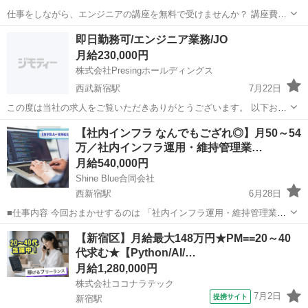
仕事をしながら、エンジニアの講座を無料で受けませんか？ 講座費用
は弊社で負担。 お仕事につきながらエンジニアのスキルを身に付ける
東京
新宿区
エンジニア
無料
即日勤務可/エンジニア業務/JO
ことで、将来的には独り立ちも目指せます。 仕事の手配、エンジニア
月給230,000円
講座の準備、全てお任せ...
株式会社Presingホールディングス
西武新宿駅
7月22日
この度は当社の求人をご覧いただきありがとうございます。 以下お仕
事内容や詳細になります。 【仕事内容】 エンジニア業務 HTML・
東京
新宿区
西武新宿駅
エンジニア
JavaScript
【社内インフラ なんでもござれ◎】月50～54
CSS・JavaScript・PHPなどのマークアップ言語、プログラミ...
万／社内インフラ運用・維持管理業…
月給540,000円
Shine Blue合同会社
西新宿駅
6月28日
■仕事内容 今回おまかせするのは 「社内インフラ運用・維持管理業
務」のお仕事になります。 某フィットネスクラブで稼働する 社内シス
東京
新宿区
西新宿駅
エンジニア
AWS
【新宿区】月給最大148万円★PM==20～40
テムの維持管理業務を担当していただきます。 ※本社IT環境が対象、
代求む★【Python/AI/…
店舗IT環...
月給1,280,000円
株式会社ココナラテック
7月2日
提携サイト
新宿駅