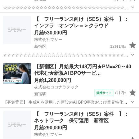
☆☆☆☆☆☆☆☆☆☆☆☆☆☆☆☆☆☆☆☆☆☆☆☆☆☆☆☆☆☆☆
☆☆ 【 フリーランス向け（SES）案件 】： Java 新宿区 基本
東京
新宿区
エンジニア
Java
【 フリーランス向け（SES）案件 】：
リモート
インフラ オンプレ＝＞クラウド
☆☆☆☆☆☆☆☆☆☆☆☆☆☆☆☆☆☆☆☆☆☆☆☆☆☆☆☆☆...
月給530,000円
株式会社マザー
新宿区
12月14日
☆☆☆☆☆☆☆☆☆☆☆☆☆☆☆☆☆☆☆☆☆☆☆☆☆☆☆☆☆☆☆
☆☆ 【 フリーランス向け（SES）案件 】： インフラ オンプレ
東京
新宿区
エンジニア
フリーランス
【新宿区】月給最大148万円★PM==20～40
＝＞クラウド
代求む★新規AI BPOサービ…
☆☆☆☆☆☆☆☆☆☆☆☆☆☆☆☆☆☆☆☆☆☆☆☆☆☆☆☆☆...
月給1,280,000円
株式会社ココナラテック
7月2日
提携サイト
新宿駅
【募集背景】 生成AIを活用した新設のAI BPO事業および業界特化型
AIソリューションの新規事業立ち上げと拡大を推進するための事業開
東京
新宿区
新宿駅
エンジニア
【 フリーランス向け（SES）案件 】：
発人材を募集しております。 【作業内容】 生成AIを活用したBPOサ
ネットワーク 保守運用 新宿区
ービスや業界特化型A...
月給290,000円
株式会社マザー