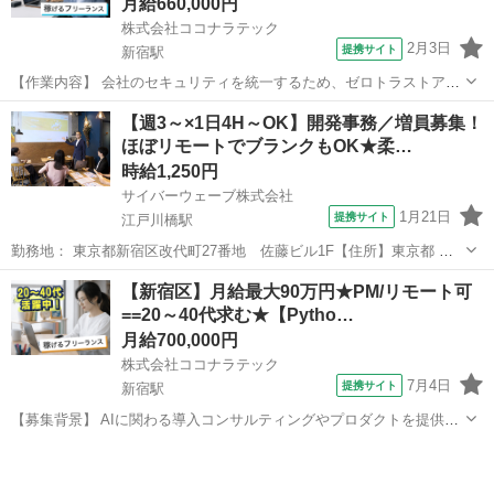
月給660,000円
株式会社ココナラテック
2月3日
提携サイト
新宿駅
【作業内容】 会社のセキュリティを統一するため、ゼロトラストアー
キテクチャを用いた次世代FAT端末の構築を行います。認証基盤の統
東京
新宿区
新宿駅
エンジニア
【週3～×1日4H～OK】開発事務／増員募集！
一や、SOC(Security Operation Center)の自動化や、MS製品のフィル
ほぼリモートでブランクもOK★柔…
タ...
時給1,250円
サイバーウェーブ株式会社
1月21日
提携サイト
江戸川橋駅
勤務地： 東京都新宿区改代町27番地 佐藤ビル1F【住所】東京都 新
宿区 改代町27番地 佐藤ビル1F 【アクセス1】地下鉄有楽町線 江戸川
東京
新宿区
江戸川橋駅
エンジニア
【新宿区】月給最大90万円★PM/リモート可
橋駅 徒歩3分 【アクセス2】地下鉄東西線 神楽坂駅 徒歩8分 江戸川橋
==20～40代求む★【Pytho…
駅 徒歩3...
月給700,000円
株式会社ココナラテック
7月4日
提携サイト
新宿駅
【募集背景】 AIに関わる導入コンサルティングやプロダクトを提供し
ている企業において、AI領域のプロジェクト推進を強化するためのプ
東京
新宿区
新宿駅
エンジニア
ロジェクトマネージャーを募集しております。 【作業内容】 AIに関わ
る導入コンサルティングや...