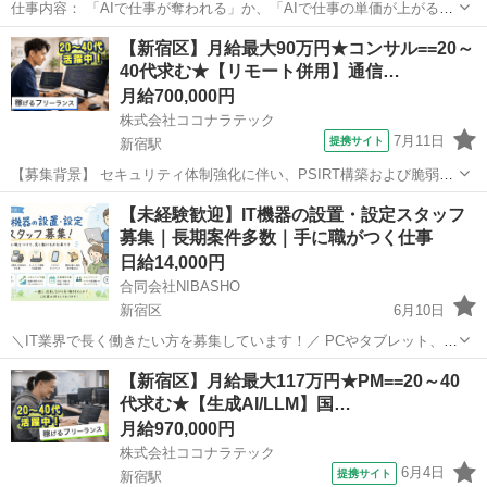
仕事内容： 「AIで仕事が奪われる」か、「AIで仕事の単価が上がる側
に回れるか」。 エンジニア経験のある方に、後者のキャリアパスがこ
東京
新宿区
江戸川橋駅
エンジニア
【新宿区】月給最大90万円★コンサル==20～
こにあります。 ◆業界の変化と、この仕事の背景 SIerや受託開発の世
40代求む★【リモート併用】通信…
界では今、「人月で稼...
月給700,000円
株式会社ココナラテック
7月11日
提携サイト
新宿駅
【募集背景】 セキュリティ体制強化に伴い、PSIRT構築および脆弱性
診断内製化を推進するための支援体制を強化するための募集です。
東京
新宿区
新宿駅
エンジニア
【未経験歓迎】IT機器の設置・設定スタッフ
【作業内容】 セキュリティ体制強化に向けたPSIRT体制の構築および
募集｜長期案件多数｜手に職がつく仕事
運用支援を行っていただき...
日給14,000円
合同会社NIBASHO
新宿区
6月10日
＼IT業界で長く働きたい方を募集しています！／ PCやタブレット、レ
ジ機器などの設置・設定を行うお仕事です。 コンビニや飲食店、小売
東京
新宿区
エンジニア
スタッフ
【新宿区】月給最大117万円★PM==20～40
店、オフィスなどで使用される機器の入替や設定作業が中心となりま
代求む★【生成AI/LLM】国…
す。 専門知識は...
月給970,000円
株式会社ココナラテック
6月4日
提携サイト
新宿駅