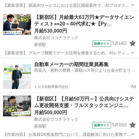
【募集背景】 国産AIサービスにおける受託開発案件で、AIプロダクト
の開発およびビジネス活用を強化するためのプロジェクトとなりま
東京
新宿区
新宿駅
エンジニア
【新宿区】月給最大63万円★データサイエン
す。 【作業内容】 クライアントの業務理解と課題特定を行い、戦略ロ
ティスト==20～40代求む★【Py…
ードマップを策定していただき...
月給530,000円
株式会社ココナラテック
5月14日
提携サイト
新宿駅
【募集背景】 グループ横断でデータ活用を推進するため、AIレディな
データ分析基盤の整備・高度化を目的として募集しております。 【作
東京
新宿区
新宿駅
エンジニア
自動車メーカーの期間従業員募集
業内容】 グループ各社に散在する事業データを整理・設計し、GCPお
高収入・無料の寮費・通勤バス等によりお金が貯まりや
よびBigQueryを中心...
すい環境
Ad
トヨタ自動車株式会社
【新宿区】【月給50万円～】公共向けシステ
ム更改開発支援・フルスタックエンジニ…
月給500,000円
株式会社ココナラテック
5月10日
提携サイト
新宿駅
【作業内容】 お客様DX推進部門において、課題解決に向けた業務アプ