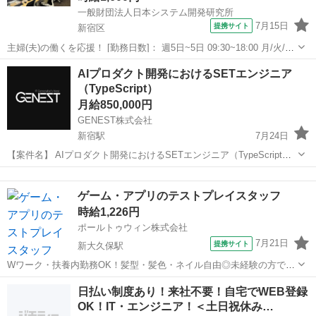
一般財団法人日本システム開発研究所
7月15日
提携サイト
新宿区
主婦(夫)の働くを応援！ [勤務日数]： 週5日~5日 09:30~18:00 月/火/水/
木/金 [勤務地・最寄駅]： 東京都新宿区新宿１丁目８番１号 大橋御苑
東京
新宿区
エンジニア
AIプロダクト開発におけるSETエンジニア
駅ビル２階 一般財団法人日本システム開発研究所 新宿御苑前...
（TypeScript）
月給850,000円
GENEST株式会社
新宿駅
7月24日
【案件名】 AIプロダクト開発におけるSETエンジニア（TypeScript）
【業務内容】 ・AIを活用したWebサービス開発において、QA体制の
東京
新宿区
新宿駅
エンジニア
AWS
整備およびテスト自動化をご担当いただきます。 ・テスト設計から
ゲーム・アプリのテストプレイスタッフ
自...
時給1,226円
ポールトゥウィン株式会社
7月21日
提携サイト
新大久保駅
Wワーク・扶養内勤務OK！髪型・髪色・ネイル自由◎未経験の方でも
働きやすい環境が整っています♪ 新しいキャリアを PTWで描いてみま
東京
新宿区
新大久保駅
エンジニア
日払い制度あり！来社不要！自宅でWEB登録
せんか？ PTWは、ソフトウェアテストやゲーム デバッグ、ネットサ
OK！IT・エンジニア！＜土日祝休み…
ポートまで、 幅広い分野...