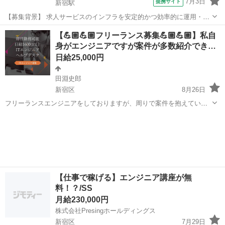
7月3日
提携サイト
新宿駅
【募集背景】 求人サービスのインフラを安定的かつ効率的に運用・改
善していくための体制強化のための募集です。 【作業内容】 AWS環
東京
新宿区
新宿駅
エンジニア
【💪🏼💪🏼フリーランス募集💪🏼💪🏼】私自
境におけるインフラの設計や構築、既存環境の改善点の調査および対
身がエンジニアですが案件が多数紹介でき…
策の実施を行っていただきます。...
日給25,000円
田淵史郎
新宿区
8月26日
フリーランスエンジニアをしておりますが、周りで案件を抱えている
人からの紹介や 諸々の案件が多数でてきました。 私自身がrails・react
東京
新宿区
エンジニア
フリーランス
などの現役のエンジニアなのでその視点での履歴書作成の お手伝い案
件探しがで...
【仕事で稼げる】エンジニア講座が無
料！？/SS
月給230,000円
株式会社Presingホールディングス
新宿区
7月29日