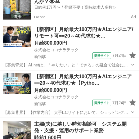
んか？😭🙏
していただきます。大量の人事デ...
日給例1万円〜 / 登録不要！高時給求人多数✨
Ad
Lacotto
【新宿区】月給最大100万円★AIエンジニア/
リモート可==20～40代求む★…
月給800,000円
株式会社ココナラテック
7月24日
提携サイト
新宿駅
【募集背景】 AI.netは、「やりたい」と「できる」の融合で社会に貢
献し、充実した豊かな人生を共に創るという強い信念のもと、2024年3
東京
新宿区
新宿駅
エンジニア
【新宿区】月給最大100万円★AIエンジニア
月、SI事業と再生可能エネルギー(太陽光発電所)開発を担うグループ企
==20～40代求む★【Pytho…
業の統合により誕生...
月給800,000円
株式会社ココナラテック
7月24日
提携サイト
新宿駅
【募集背景】 【作業内容】 大手ECサイトにおいて、ショッピング可
能なAIエージェントを開発します。 【求める人物像】 【ポジションの
東京
新宿区
新宿駅
エンジニア
主婦(夫)に嬉しい時短相談可 システム開
魅力】 AIエージェントおよびMCPサーバ開発に携わることができま
発・支援・運用のサポート業務
す。 【開発環境...
時給1,600円