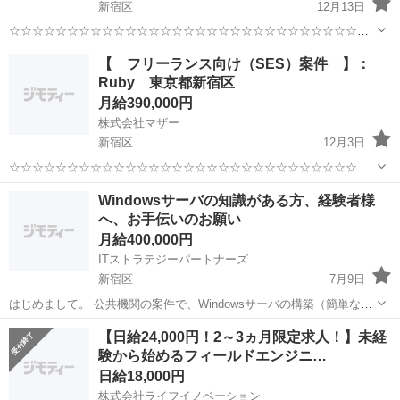
新宿区
12月13日
☆☆☆☆☆☆☆☆☆☆☆☆☆☆☆☆☆☆☆☆☆☆☆☆☆☆☆☆☆☆☆
☆☆ 【 フリーランス向け（SES）案件 】： ネットワーク 保守
東京
新宿区
エンジニア
フリーランス
【 フリーランス向け（SES）案件 】：
運用 新宿区
Ruby 東京都新宿区
☆☆☆☆☆☆☆☆☆☆☆☆☆☆☆☆☆☆☆☆☆☆☆☆☆☆☆☆☆...
月給390,000円
株式会社マザー
新宿区
12月3日
☆☆☆☆☆☆☆☆☆☆☆☆☆☆☆☆☆☆☆☆☆☆☆☆☆☆☆☆☆☆☆
☆☆ 【 フリーランス向け（SES）案件 】： Ruby 東京都新宿区
東京
新宿区
エンジニア
フリーランス
Windowsサーバの知識がある方、経験者様
☆☆☆☆☆☆☆☆☆☆☆☆☆☆☆☆☆☆☆☆☆☆☆☆☆☆☆☆☆☆☆
へ、お手伝いのお願い
☆☆...
月給400,000円
ITストラテジーパートナーズ
新宿区
7月9日
はじめまして。 公共機関の案件で、Windowsサーバの構築（簡単なも
の）がございまして、 現在サポートスタッフは2名おりますが、メイ
東京
新宿区
エンジニア
【日給24,000円！2～3ヵ月限定求人！】未経
ンとなって上に立って指示する人間がおりません。知識がある方が居
験から始めるフィールドエンジニ…
ましたら、この2名を...
日給18,000円
株式会社ライフイノベーション