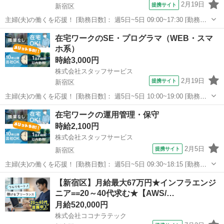
2月19日
提携サイト
新宿区
主婦(夫)の働くを応援！ [勤務日数]： 週5日~5日 09:00~17:30 [勤務
地・最寄駅]： 東京都新宿区 株式会社スタッフサービス エンジニア
東京
新宿区
エンジニア
在宅ワークのSE・プログラマ（WEB・スマ
リング事業本部 四谷三丁目駅徒歩5分 [職種名]：SE・プログラ...
ホ系）
時給3,000円
株式会社スタッフサービス
2月19日
提携サイト
新宿区
主婦(夫)の働くを応援！ [勤務日数]： 週5日~5日 10:00~19:00 [勤務
地・最寄駅]： 東京都新宿区 株式会社スタッフサービス エンジニア
東京
新宿区
エンジニア
在宅ワークの運用管理・保守
リング事業本部 西新宿五丁目駅徒歩5分 [職種名]：SE・プログ...
時給2,100円
株式会社スタッフサービス
2月5日
提携サイト
新宿区
主婦(夫)の働くを応援！ [勤務日数]： 週5日~5日 09:30~18:15 [勤務
地・最寄駅]： 東京都新宿区 株式会社スタッフサービス エンジニア
東京
新宿区
エンジニア
【新宿区】月給最大67万円★インフラエンジ
リング事業本部 四谷三丁目駅徒歩5分 [職種名]：運用管理・保守...
ニア==20～40代求む★【AWS/…
月給520,000円
株式会社ココナラテック