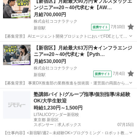
【新宿区】月給最大90万円★フルスタックエ
ンジニア==20～40代求む★【AW…
月給700,000円
株式会社ココナラテック
7月10日
提携サイト
新宿駅
【募集背景】 AIエージェント開発プロジェクトにおいてFDEとしてご
活躍いただける方を募集しております。 【作業内容】 顧客課題の発
東京
新宿区
新宿駅
エンジニア
【新宿区】月給最大63万円★インフラエンジ
見・設計を行い、ワークフロー構築およびPoCの高速実装を担当して
ニア==20～40代求む★【Pyth…
いただきます。本番導入まで...
月給530,000円
株式会社ココナラテック
7月4日
提携サイト
新宿駅
【募集背景】 事業DX推進部の業務推進を技術面・運営面の両面から継
続的に支援する体制を構築するための募集です。 【作業内容】 お客様
東京
新宿区
新宿駅
エンジニア
塾講師バイト/グループ指導/個別指導/未経験
システムのダッシュボードや業務システムの新規開発や機能改善を行
OK/大学生歓迎
います。また、運用工程の効率...
時給1,230円～1,500円
LITALICOワンダー新宿校
東京都 新宿区
スポンサー：求人ボックス
07月15日
【仕事内容】<新宿駅/週2～未経験OK>プログラミング・ロボット教室