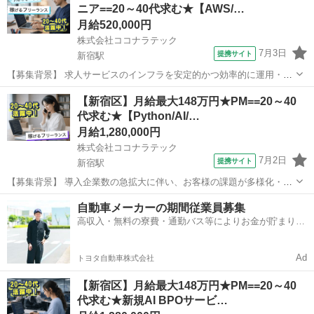
ニア==20～40代求む★【AWS/…
業の統合により誕生...
月給520,000円
株式会社ココナラテック
7月3日
提携サイト
新宿駅
【募集背景】 求人サービスのインフラを安定的かつ効率的に運用・改
善していくための体制強化のための募集です。 【作業内容】 AWS環
東京
新宿区
新宿駅
エンジニア
【新宿区】月給最大148万円★PM==20～40
境におけるインフラの設計や構築、既存環境の改善点の調査および対
代求む★【Python/AI/…
策の実施を行っていただきます。...
月給1,280,000円
株式会社ココナラテック
7月2日
提携サイト
新宿駅
【募集背景】 導入企業数の急拡大に伴い、お客様の課題が多様化・高
度化していることから、ビジネスにAIで根本的な変革をもたらす
東京
新宿区
新宿駅
エンジニア
自動車メーカーの期間従業員募集
Project Manager / Deployment Strategistとして、AXを上流から...
高収入・無料の寮費・通勤バス等によりお金が貯まりや
すい環境
Ad
トヨタ自動車株式会社
【新宿区】月給最大148万円★PM==20～40
代求む★新規AI BPOサービ…