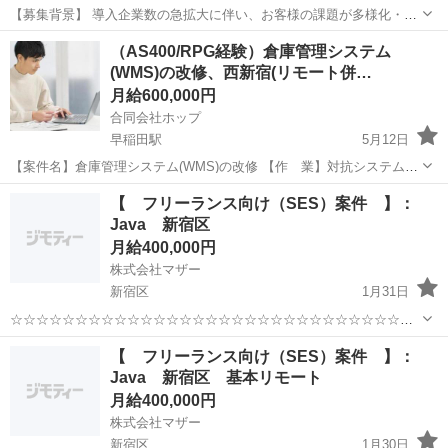
【募集背景】 導入企業数の急拡大に伴い、お客様の課題が多様化・高
度化していることから、ビジネスにAIで根本的な変革をもたらす
東京
新宿区
新宿駅
エンジニア
（AS400/RPG経験）倉庫管理システム
Project Manager / Deployment Strategistとして、AXを上流から...
(WMS)の改修、西新宿(リモート併…
月給600,000円
合同会社ホップ
早稲田駅
5月12日
【案件名】倉庫管理システム(WMS)の改修 【作 業】対抗システムの
刷新により、連携されるデータに変更がでるため改修を行います。
東京
新宿区
早稲田駅
エンジニア
リモート
【 フリーランス向け（SES）案件 】：
現在上位チーム体制にて要件定義実施中になり、製造から
Java 新宿区
参画頂きます。 【期 間】202...
月給400,000円
株式会社マザー
新宿区
1月31日
☆☆☆☆☆☆☆☆☆☆☆☆☆☆☆☆☆☆☆☆☆☆☆☆☆☆☆☆☆☆☆
☆☆ 【 フリーランス向け（SES）案件 】： Java 新宿区
東京
新宿区
エンジニア
Java
【 フリーランス向け（SES）案件 】：
☆☆☆☆☆☆☆☆☆☆☆☆☆☆☆☆☆☆☆☆☆☆☆☆☆☆☆☆☆☆☆
Java 新宿区 基本リモート
☆☆ ...
月給400,000円
株式会社マザー
新宿区
1月30日