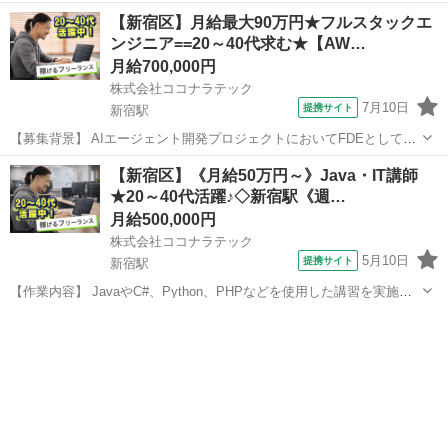
リ開発の支援を実施します。基本設計からテスト、移行までの作業を
東京
新宿区
新宿駅
エンジニア
【新宿区】月給最大90万円★フルスタックエ
担当します。 業務委託 求人票に記載が無い場合、内定時までに開示し
ンジニア==20～40代求む★【AW…
ます ■必須スキル ・T...
月給700,000円
株式会社ココナラテック
7月10日
提携サイト
新宿駅
【募集背景】 AIエージェント開発プロジェクトにおいてFDEとしてご
活躍いただける方を募集しております。 【作業内容】 顧客課題の発
東京
新宿区
新宿駅
エンジニア
【新宿区】《月給50万円～》Java・IT講師
見・設計を行い、ワークフロー構築およびPoCの高速実装を担当して
★20～40代活躍♪◇新宿駅《週…
いただきます。本番導入まで...
月給500,000円
株式会社ココナラテック
5月10日
提携サイト
新宿駅
【作業内容】 JavaやC#、Python、PHPなどを使用した講習を実施し
ていただきます。 参加者はメイン講師1名とアシスタント講師複数名
東京
新宿区
新宿駅
エンジニア
で構成されます。新宿駅周辺の実地で開催されます。 【求める人物
像】 自己学習意欲が...