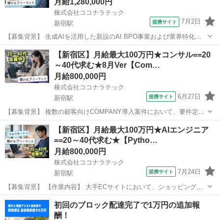
月給1,280,000円
株式会社ココナラテック
7月2日
提携サイト
新宿駅
【募集背景】 生成AIを活用した新設のAI BPO事業および業界特化型
AIソリューションの新規事業立ち上げと拡大を推進するための事業開
東京
新宿区
新宿駅
エンジニア
【新宿区】月給最大100万円★コンサル==20
発人材を募集しております。 【作業内容】 生成AIを活用したBPOサ
～40代求む★8月Ver【Com…
ービスや業界特化型A...
月給800,000円
株式会社ココナラテック
6月27日
提携サイト
新宿駅
【募集背景】 複数の顧客向けCOMPANY導入案件において、要件定義
から実行、保守までを担当いただける方を募集しております。 【作業
東京
新宿区
新宿駅
エンジニア
【新宿区】月給最大100万円★AIエンジニア
内容】 COMPANY導入案件における要件定義から設計、導入、保守全
==20～40代求む★【Pytho…
般をご担当いただきます...
月給800,000円
株式会社ココナラテック
7月24日
提携サイト
新宿駅
【募集背景】 【作業内容】 大手ECサイトにおいて、ショッピング可
能なAIエージェントを開発します。 【求める人物像】 【ポジションの
東京
新宿区
新宿駅
エンジニア
初回のブロック配達完了で1万円の追加報
魅力】 AIエージェントおよびMCPサーバ開発に携わることができま
酬！
す。 【開発環境...