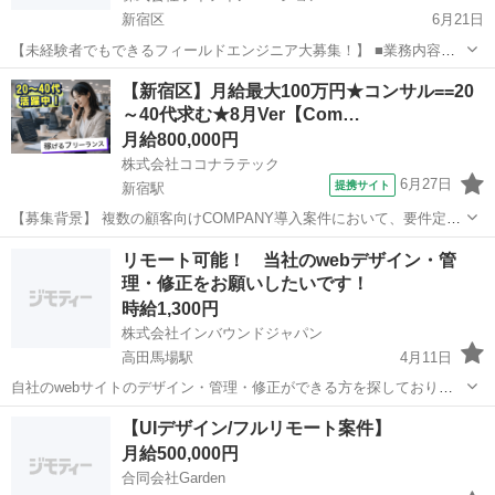
新宿区
6月21日
【未経験者でもできるフィールドエンジニア大募集！】 ■業務内容
5000件の対応顧客（個人宅）に対して、 対応マニュアルに沿って、該
東京
新宿区
エンジニア
オンライン
【新宿区】月給最大100万円★コンサル==20
当ソフトのインストール等業務を行って頂きます！ お客様との日程調
～40代求む★8月Ver【Com…
整窓口は別の部署...
月給800,000円
株式会社ココナラテック
6月27日
提携サイト
新宿駅
【募集背景】 複数の顧客向けCOMPANY導入案件において、要件定義
から実行、保守までを担当いただける方を募集しております。 【作業
東京
新宿区
新宿駅
エンジニア
リモート可能！ 当社のwebデザイン・管
内容】 COMPANY導入案件における要件定義から設計、導入、保守全
理・修正をお願いしたいです！
般をご担当いただきます...
時給1,300円
株式会社インバウンドジャパン
高田馬場駅
4月11日
自社のwebサイトのデザイン・管理・修正ができる方を探しておりま
す。 記載の時給は目安で、案件ベースでお見積もりを頂き、費用をお
東京
新宿区
高田馬場駅
エンジニア
リモート
【UIデザイン/フルリモート案件】
支払いいたします。 まずはお問い合わせください！！
月給500,000円
合同会社Garden