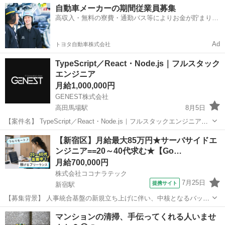
自動車メーカーの期間従業員募集
高収入・無料の寮費・通勤バス等によりお金が貯まりや
すい環境
Ad
トヨタ自動車株式会社
TypeScript／React・Node.js｜フルスタック
エンジニア
月給1,000,000円
GENEST株式会社
高田馬場駅
8月5日
【案件名】 TypeScript／React・Node.js｜フルスタックエンジニア
（テックリード） 【業務内容】 ・AIを活用したWebサービス開発プロ
東京
新宿区
高田馬場駅
エンジニア
【新宿区】月給最大85万円★サーバサイドエ
ジェクトにて、フルスタックエンジニア兼テックリードとしてご参...
ンジニア==20～40代求む★【Go…
月給700,000円
株式会社ココナラテック
7月25日
提携サイト
新宿駅
【募集背景】 人事統合基盤の新規立ち上げに伴い、中核となるバック
エンドシステムの開発を担当するエンジニアを募集します。 【作業内
東京
新宿区
新宿駅
エンジニア
マンションの清掃、手伝ってくれる人いませ
容】 人事統合基盤のバックエンドシステムにおける設計・実装を担当