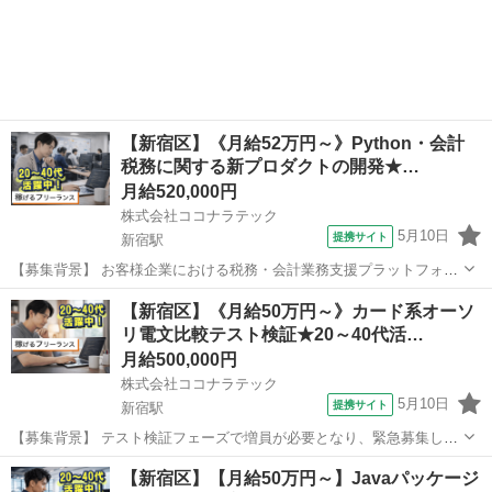
【新宿区】《月給52万円～》Python・会計
税務に関する新プロダクトの開発★…
月給520,000円
株式会社ココナラテック
5月10日
提携サイト
新宿駅
【募集背景】 お客様企業における税務・会計業務支援プラットフォー
ムの新プロダクト開発に伴い、開発体制を強化するための募集となり
東京
新宿区
新宿駅
エンジニア
【新宿区】《月給50万円～》カード系オーソ
ます。 【作業内容】 税務・会計業務支援プラットフォームの開発作業
リ電文比較テスト検証★20～40代活…
支援を行っていただきます。現在...
月給500,000円
株式会社ココナラテック
5月10日
提携サイト
新宿駅
【募集背景】 テスト検証フェーズで増員が必要となり、緊急募集して
おります。 【作業内容】 カード系のシステム構築案件におけるオーソ
東京
新宿区
新宿駅
エンジニア
【新宿区】【月給50万円～】Javaパッケージ
リ領域のテスト検証をご担当いただきます。 作業フェーズはテストが