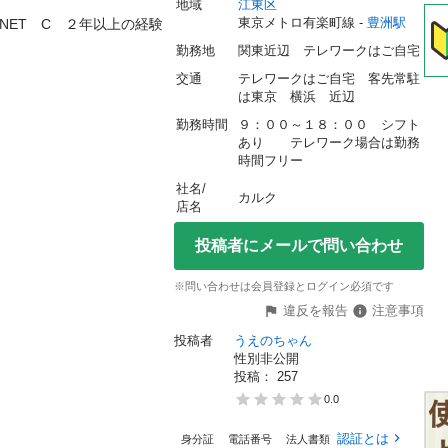
地域
江東区
東京メトロ有楽町線 - 
豊洲駅
.NET　C　２年以上の経験
勤務地
関東近辺　テレワークはご自宅
交通
テレワークはご自宅　客先常駐

は東京　横浜　近辺
勤務時間
９：００～１８：００　シフト
あり　　テレワーク場合は勤務
時間フリー
社名/
カルク
店名
投稿者にメールで問い合わせ
※問い合わせは会員登録とログイン必須です
違反を報告
注意事項
投稿者
うえのちゃん
性別非公開
投稿： 
257
0.0
認証とは
身分証
電話番号
法人書類