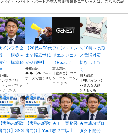
.. 東京 アルバイト・バイト・パートの求人募集情報を見ている人は、こちらの記
★インフラ全
【20代～50代
フロントエン
＼10月～長期
般 構築～
まで幅広世代
ドエンジニア
／電話対応一
保守 構築経
が活躍中】...
（React／...
切なし！も
外苑前駅
恵比寿駅
験...
く...
◆ ◆ 【APパート
【案件名】 フロ
豊洲駅
明大前駅
ナーズで働くメリ
ントエンドエンジ
インフラ全般
【PRポイント】
ット...
ニア（Re...
・サーバ/ネッ
■■みんな大好
トワーク/仮...
き！もくも...
【実務未経験
【実務未経験
★ＩＴ実務経
★生成AIプロ
者向け】SNS
者向け】YouT
験２年以上
ダクト開発