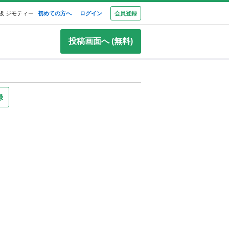
板 ジモティー
初めての方へ
ログイン
会員登録
投稿画面へ (無料)
録