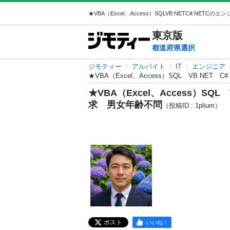
東京
版
都道府県選択
ジモティー
アルバイト
IT
エンジニア
★VBA（Excel、Access）SQL VB.NE
★VBA（Excel、Access）SQL
求 男女年齢不問
（投稿ID : 1plium）
ポスト
いいね！