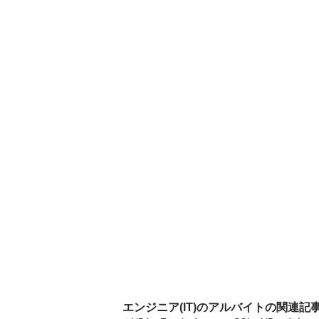
エンジニア(IT)のアルバイトの関連記