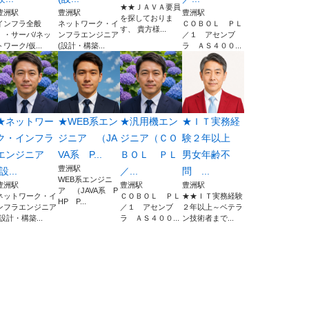
★★ＪＡＶＡ要員
豊洲駅
豊洲駅
豊洲駅
を探しておりま
インフラ全般
ネットワーク・イ
ＣＯＢＯＬ ＰＬ
す、 貴方様...
・サーバ/ネッ
ンフラエンジニア
／１ アセンブ
トワーク/仮...
(設計・構築...
ラ ＡＳ４００...
★ネットワー
★WEB系エン
★汎用機エン
★ＩＴ実務経
ク・インフラ
ジニア （JA
ジニア（ＣＯ
験２年以上
エンジニア
VA系 P...
ＢＯＬ ＰＬ
男女年齢不
豊洲駅
(設...
／...
問 ...
WEB系エンジニ
豊洲駅
豊洲駅
豊洲駅
ア （JAVA系 P
ネットワーク・イ
ＣＯＢＯＬ ＰＬ
★★ＩＴ実務経験
HP P...
ンフラエンジニア
／１ アセンブ
２年以上～ベテラ
(設計・構築...
ラ ＡＳ４００...
ン技術者まで...