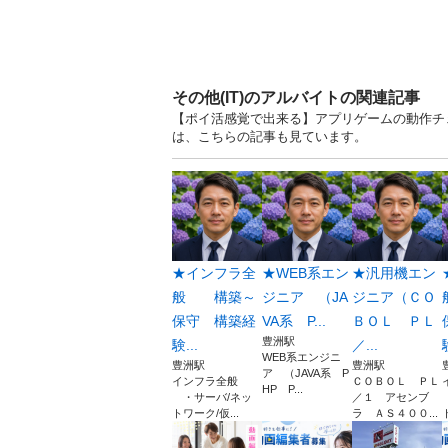
その他(IT)のアルバイトの関連記事
【ポイ活感覚で出来る】アプリゲームの動作チェ
は、こちらの記事も見ています。
★インフラ全
★WEB系エン
★汎用機エン
般 構築～
ジニア （JA
ジニア（ＣＯ
保守 構築経
VA系 P...
ＢＯＬ ＰＬ
豊洲駅
験...
／...
WEB系エンジニ
豊洲駅
豊洲駅
ア （JAVA系 P
インフラ全般
ＣＯＢＯＬ ＰＬ
HP P...
・サーバ/ネッ
／１ アセンブ
トワーク/仮...
ラ ＡＳ４００...