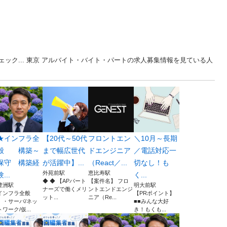
ック... 東京 アルバイト・バイト・パートの求人募集情報を見ている人
★インフラ全
【20代～50代
フロントエン
＼10月～長期
般 構築～
まで幅広世代
ドエンジニア
／電話対応一
保守 構築経
が活躍中】...
（React／...
切なし！も
外苑前駅
恵比寿駅
験...
く...
◆ ◆ 【APパート
【案件名】 フロ
豊洲駅
明大前駅
ナーズで働くメリ
ントエンドエンジ
インフラ全般
【PRポイント】
ット...
ニア（Re...
・サーバ/ネッ
■■みんな大好
トワーク/仮...
き！もくも...