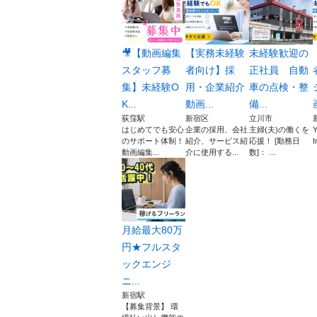
🎥【動画編集
【実務未経験
未経験歓迎の
スタッフ募
者向け】採
正社員 自動
集】未経験O
用・企業紹介
車の点検・整
K...
動画...
備...
荻窪駅
新宿区
立川市
はじめてでも安心
企業の採用、会社
主婦(夫)の働くを
Y
のサポート体制！
紹介、サービス紹
応援！ [勤務日
I
動画編集...
介に使用する...
数]： ...
月給最大80万
円★フルスタ
ックエンジ
ニ...
新宿駅
【募集背景】 環