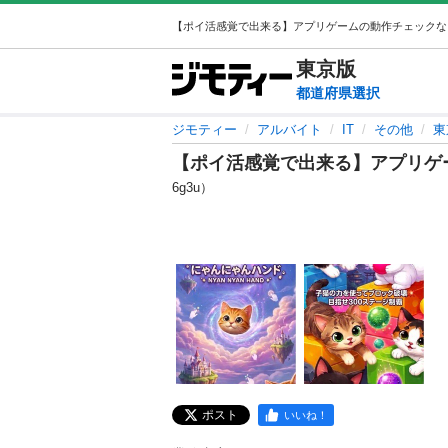
東京
版
都道府県選択
ジモティー
アルバイト
IT
その他
東
【ポイ活感覚で出来る】アプリゲ
6g3u）
ポスト
いいね！