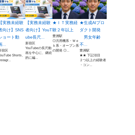
【実務未経験
【実務未経験
★ＩＴ実務経
★生成AIプロ
者向け】SNS
者向け】YouT
験２年以上
ダクト開発
豊洲駅
ショート動
ube長尺...
男女年齢
◎汎用機系・Ｗｅ
新宿区
画...
不...
ｂ系・オープン系
YouTubeの長尺動
新宿区
の開発 ◎...
豊洲駅
画を中心に、継続
ouTube Shorts、
★★ 下記項目
的に編...
nstagr...
２つ以上の経験者
・コン...