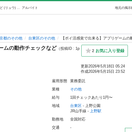
【ポイ活感覚で出来る】アプリゲームの動作チェックなど (リュウ) 上野のその他の無料求人広告・アルバイト・バイト募集情報｜ジモティー
アルバイト
地元の掲示
京都のその他
台東区のその他
【ポイ活感覚で出来る】アプリゲームの
ームの動作チェックなど
（投稿ID : 1p
2
お気に入り登録
更新
2026年5月18日 05:24
作成
2026年5月15日 23:52
雇用形態
業務委託
業種
その他
給与
1回チェックあたり1円〜
地域
台東区
 - 上野公園
JR山手線 - 
上野駅
勤務地
全国対応
交通
-