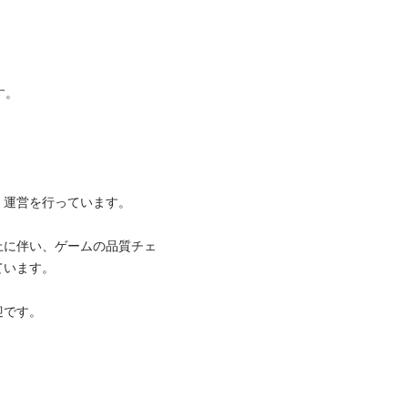
。

運営を行っています。

上に伴い、ゲームの品質チェ
います。

です。
