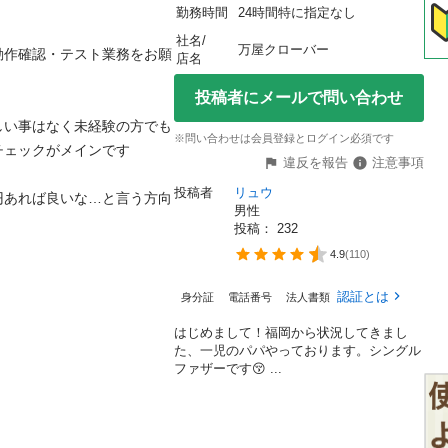
勤務時間
24時間特に指定なし
社名/
万屋クローバー
動作確認・テスト業務をお願
店名
投稿者にメールで問い合わせ
しい事はなく未経験の方でも
※問い合わせは会員登録とログイン必須です
ェックがメインです

違反を報告
注意事項
投稿者
リュウ
円あれば良いな…と言う方向
男性
投稿： 
232
4.9
(
110
)
認証とは
身分証
電話番号
法人書類
はじめまして！福岡から状況してきまし
た、一児のパパやっております。シングル
ファザーです😚 ...