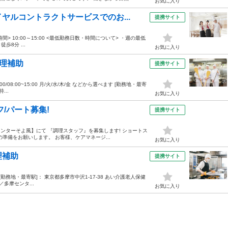
お気に入り
ヤルコントラクトサービスでのお...
提携サイト
務時間> 10:00～15:00 <最低勤務日数・時間について> ・週の最低
歩8分 ...
お気に入り
調理補助
提携サイト
00/08:00~15:00 月/火/水/木/金 などから選べます [勤務地・最寄
...
お気に入り
/パート募集!
提携サイト
センターそよ風】にて 『調理スタッフ』を募集します! ショートス
準備をお願いします。 お客様、ケアマネージ...
お気に入り
理補助
提携サイト
30 [勤務地・最寄駅]： 東京都多摩市中沢1-17-38 あい介護老人保健
多摩センタ...
お気に入り