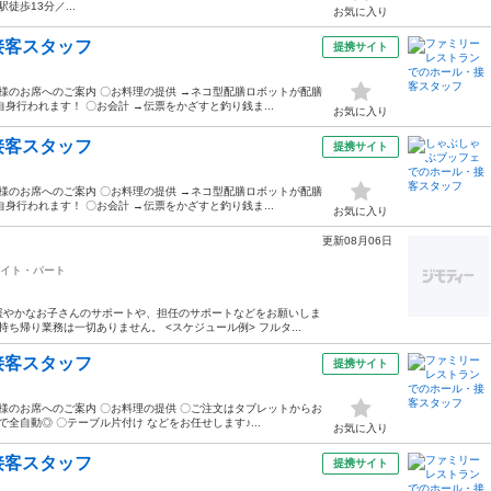
歩13分／...
お気に入り
接客スタッフ
提携サイト
様のお席へのご案内 〇お料理の提供 →ネコ型配膳ロボットが配膳
身行われます！ 〇お会計 →伝票をかざすと釣り銭ま...
お気に入り
接客スタッフ
提携サイト
様のお席へのご案内 〇お料理の提供 →ネコ型配膳ロボットが配膳
身行われます！ 〇お会計 →伝票をかざすと釣り銭ま...
お気に入り
更新08月06日
イト・パート
が緩やかなお子さんのサポートや、担任のサポートなどをお願いしま
ち帰り業務は一切ありません。 <スケジュール例> フルタ...
接客スタッフ
提携サイト
様のお席へのご案内 〇お料理の提供 〇ご注文はタブレットからお
全自動◎ 〇テーブル片付け などをお任せします♪...
お気に入り
接客スタッフ
提携サイト