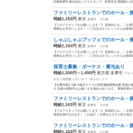
京都多摩市 株式会社シグマスタッフ 町田支店 聖蹟桜ケ丘駅徒
ファミリーレストランでのホール・
時給1,163円
東京
多摩市
その他
【フロアスタッフをお願いします！】 具体的には… 〇お客
業務をお手伝いします！ 〇ご注文はタブレットからお客様自
しゃぶしゃぶブッフェでのホール・
時給1,163円
東京
多摩市
その他
【フロアスタッフをお願いします！】 具体的には… 〇お客
業務をお手伝いします！ 〇ご注文はタブレットからお客様自
保育士募集・ボーナス・賞与あり
時給1,350円～1,450円
東京都 多摩市
アルバ
やまと保育園
スポンサー：求人ボックス
【仕事内容】0歳~5歳児クラスの保育補助業務全般 発達
す 洗濯や掃除等もお願いする場合があります。 事務作業や持
ファミリーレストランでのホール・
時給1,163円
東京
多摩市
その他
【フロアスタッフをお願いします！】 具体的には… 〇お客
客様自身行われます！ 〇お会計 →伝票をかざすと釣り銭まで
ファミリーレストランでのホール・
時給1,163円
東京
多摩市
その他