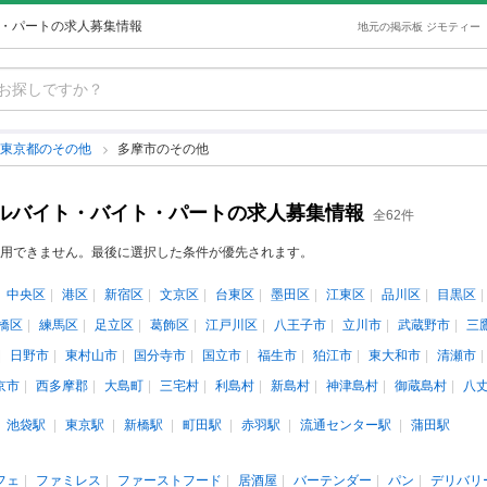
ト・パートの求人募集情報
地元の掲示板 ジモティー
東京都のその他
多摩市のその他
アルバイト・バイト・パートの求人募集情報
全62件
用できません。最後に選択した条件が優先されます。
中央区
港区
新宿区
文京区
台東区
墨田区
江東区
品川区
目黒区
橋区
練馬区
足立区
葛飾区
江戸川区
八王子市
立川市
武蔵野市
三
日野市
東村山市
国分寺市
国立市
福生市
狛江市
東大和市
清瀬市
京市
西多摩郡
大島町
三宅村
利島村
新島村
神津島村
御蔵島村
八
池袋駅
東京駅
新橋駅
町田駅
赤羽駅
流通センター駅
蒲田駅
フェ
ファミレス
ファーストフード
居酒屋
バーテンダー
パン
デリバリ