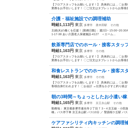
【フロアスタッフをお願いします！】 具体的には… 〇お客
業務をお手伝いします！ 〇ご注文はタブレットからお客様自
介護・福祉施設での調理補助
時給1,113円
東京
多摩市
唐木田駅
その他
主婦(夫)の働くを応援！ [勤務日数]： 週2日~ 15:00~20:30/
1-17-38 あい介護老人保健施設-4127 ＜エーム...
飲茶専門店でのホール・接客スタッ
時給1,163円
東京
多摩市
その他
【フロアスタッフをお願いします！】 具体的には… 〇お客
業務をお手伝いします！ 〇ご注文はタブレットからお客様自
和食レストランでのホール・接客ス
時給1,163円
東京
多摩市
その他
【フロアスタッフをお願いします！】 具体的には… 〇お客
客様自身行われます！ 〇お会計 →伝票をかざすと釣り銭まで
朝の3時間～ちょっとしたお小遣い稼
時給1,165円
東京
多摩市
京王永山駅
その他
勤務地： 東京都多摩市連光寺２丁目７３−４京王線・小田急
橋」バス停下車 京王永山駅 バス10分 ／ 聖蹟桜ケ丘駅 バス10分
ケアファシリティ内キッチンの調理