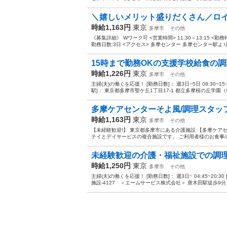
＼嬉しいメリット盛りだくさん／ロイ
時給1,163円
東京
多摩市
その他
《募集詳細》 Wワーク可 <営業時間> 11:30～13:15 <勤
勤務日数:3日 <アクセス> 多摩センター 多摩センター駅より徒
15時まで勤務OKの支援学校給食の
時給1,226円
東京
多摩市
その他
主婦(夫)の働くを応援！ [勤務日数]： 週3日~5日 08:30~15:
駅]： 東京都多摩市聖ケ丘1丁目17-1 都立多摩桜の丘学園（特
多摩ケアセンターそよ風/調理スタッフ
時給1,163円
東京
多摩市
その他
【未経験歓迎!】 東京都多摩市にある介護施設 【多摩ケア
テイとデイサービスの複合施設です。 ご利用者様のお食事の
未経験歓迎の介護・福祉施設での調
時給1,250円
東京
多摩市
その他
主婦(夫)の働くを応援！ [勤務日数]： 週3日~ 04:45~20:
施設-4127 ＜エームサービス株式会社＞ 唐木田駅徒歩9分／