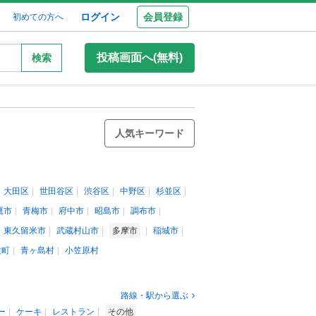
ログイン
会員登録
初めての方へ
投稿画面へ(無料)
検索
人気キーワード
大田区
世田谷区
渋谷区
中野区
杉並区
鷹市
青梅市
府中市
昭島市
調布市
東久留米市
武蔵村山市
多摩市
稲城市
丈町
青ヶ島村
小笠原村
路線・駅から選ぶ
ー
ケーキ
レストラン
その他