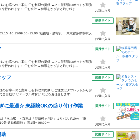
様のお席へのご案内 〇お料理の提供 →ネコ型配膳ロボットが配膳
身行われます！ 〇お会計 →伝票をかざすと釣り銭ま...
お気に入り
提携サイト
05:15~10:15/09:00~15:00 [勤務地・最寄駅]： 東京都多摩市中沢
お気に入り
フ
提携サイト
様のお席へのご案内 〇お料理の提供 →ネコ型配膳ロボットが配膳
身行われます！ 〇お会計 →伝票をかざすと釣り銭ま...
お気に入り
タッフ
提携サイト
様のお席へのご案内 〇お料理の提供 〇ご注文はタブレットからお
全自動◎ 〇テーブル片付け などをお任せします♪...
お気に入り
ぎに最適☆ 未経験OKの盛り付け作業
提携サイト
線「永山駅」・京王線「聖蹟桜ヶ丘駅」よりバスで10分 「車
 週勤務日時： 週1日~ 06:00〜...
お気に入り
補助
提携サイト