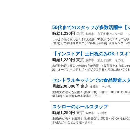
50代までのスタッフが多数活躍中【シフ
時給1,230円
東京
多摩市
京王多摩センター駅
そ
しゅふの働くを応援！ [求人概要]: 50代までのスタッフが
付けなどの調理補助スタッフ募集 [職種名]: 研修センターの調理
【インストア】土日祝のみOK！スキ
時給1,230円
東京
多摩市
京王永山駅
その他
未経験歓迎！幅広い年齢の方が活躍中♪ 髪型髪色も自由な
続々オープン中のドミノ・ピザでは明るく元気に働いてくれるス
セントラルキッチンでの食品製造ス
月給230,000円
東京
多摩市
その他
主婦(夫)の働くを応援！ [勤務日数]： 週5日~ 06:00~15:00/09:00
最寄駅]： 東京都多摩市諏訪６丁目 ...
スシローのホールスタッフ
時給1,250円
東京
多摩市
その他
主婦(夫)の働くを応援！ [勤務日数]： 週2日~ 09:00~12:00/10:00~
木/金/土/日 などから選べます [...