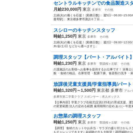
セントラルキッチンでの食品製造ス
月給230,000円
東京
多摩市
その他
主婦(夫)の働くを応援！ [勤務日数]： 週5日~ 06:00~15:00/09:00
最寄駅]： 東京都多摩市諏訪６丁目 ...
スシローのキッチンスタッフ
時給1,250円
東京
多摩市
その他
主婦(夫)の働くを応援！ [勤務日数]： 週2日~ 09:00~12:00/10:00~
木/金/土/日 などから選べます [...
調理スタッフ【パート・アルバイト
時給1,230円
東京
多摩市
聖蹟桜ヶ丘駅
その他
介護施設のお客様へお食事を提供するお仕事です！ 栄養士
般 ・食材の検品、在庫管理 ・配膳下膳、食器類の洗浄 ・厨
放課後児童支援員/学童指導員/パートリー
時給1,320円～1,500円
東京都 多摩市
アルバ
多摩市第二学童クラブ
スポンサー：求人ボックス
【仕事内容】学童クラブ在籍児(定員135名)の育成支援、
の変更範囲:法人の定める範囲 雇用期間の定め:あり(～年度末)
お惣菜の調理スタッフ
時給1,250円
東京
多摩市
聖蹟桜ヶ丘駅
その他
【調理】 食材のカットやお弁当・サラダの盛り付けからス
もチャレンジできます♪ 未経験の方も大歓迎！調理補助から