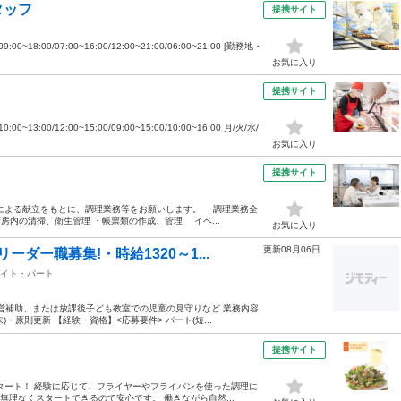
タッフ
提携サイト
~18:00/07:00~16:00/12:00~21:00/06:00~21:00 [勤務地・
お気に入り
提携サイト
13:00/12:00~15:00/09:00~15:00/10:00~16:00 月/火/水/
お気に入り
】
提携サイト
による献立をもとに、調理業務等をお願いします。 ・調理業務全
房内の清掃、衛生管理 ・帳票類の作成、管理 イベ...
お気に入り
更新08月06日
ダー職募集!・時給1320～1...
イト・パート
運営補助、または放課後子ども教室での児童の見守りなど 業務内容
・原則更新 【経験・資格】<応募要件> パート(短...
提携サイト
タート！ 経験に応じて、フライヤーやフライパンを使った調理に
無理なくスタートできるので安心です。 働きながら自然...