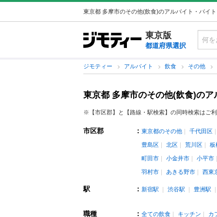
東京都 多摩市のその他(飲食)のアルバイト・バイ
東京版
都道府県選択
ジモティー
アルバイト
飲食
その他
東京都 多摩市のその他(飲食)の
※【市区郡】と【路線・駅検索】の同時検索はご利
市区郡
：
東京都のその他
千代田区
豊島区
北区
荒川区
板
町田市
小金井市
小平市
羽村市
あきる野市
西東
駅
：
新宿駅
渋谷駅
豊洲駅
職種
：
全ての飲食
キッチン
カ