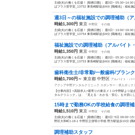
主婦(夫)の働くを応援！ [勤務日数]： 週3日~ 05:30~14
ばプラス哲学堂_13752 東長崎駅徒歩9分 [職種名]：福祉施設
週3日～の福祉施設での調理補助（ア
時給1,300円
東京
中野区
その他
主婦(夫)の働くを応援！ [勤務日数]： 週3日~ 13:00~19
ばプラス哲学堂_13754 東長崎駅徒歩9分 [職種名]：福祉施設
福祉施設での調理補助（アルバイト
時給1,350円
東京
中野区
その他
主婦(夫)の働くを応援！ [勤務日数]： 週3日~ 05:30~12
ばプラス哲学堂_13753 東長崎駅徒歩9分 [職種名]：福祉施設
歯科衛生士/非常勤/一般歯科/ブランク
時給1,700円～
東京都 中野区
アルバイト・パー
アクシア中野デンタルクリニック
スポンサー：求人ボック
【仕事内容】<高額求人>最寄りの東京メトロ中野駅より徒歩
タルクリニック」は、「見える・わかる・安心」を大切にした
15時まで勤務OKの学校給食の調理補
時給1,510円
東京
中野区
その他
主婦(夫)の働くを応援！ [勤務日数]： 週3日~5日 09:00~1
野区大和町1-18-1 中野区立啓明小学校 野方駅徒歩10分 [職種
調理補助スタッフ