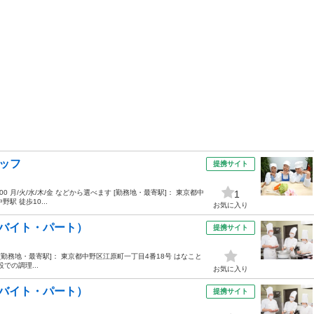
タッフ
提携サイト
5:00 月/火/水/木/金 などから選べます [勤務地・最寄駅]： 東京都中
1
 徒歩10...
お気に入り
バイト・パート）
提携サイト
:30 [勤務地・最寄駅]： 東京都中野区江原町一丁目4番18号 はなこと
での調理...
お気に入り
バイト・パート）
提携サイト