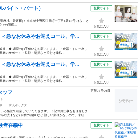
ルバイト・パート）
提携サイト
:30 [勤務地・最寄駅]： 東京都中野区江原町一丁目4番18号 はなこと
での調理...
お気に入り
＜急なお休みやお迎えコール、学...
提携サイト
歓迎。◆ 調理のお手伝いをお願いします。 ・食器・トレー出し、
膳のサポート ・洗浄・清掃など片付け業務 ...
お気に入り
＜急なお休みやお迎えコール、学...
提携サイト
歓迎。◆ 調理のお手伝いをお願いします。 ・食器・トレー出し、
膳のサポート ・洗浄・清掃など片付け業務 ...
お気に入り
更新08月06日
タッフ
ト
サー：求人ボックス
いる施設で就業していただきます。 下記のお仕事をお任せしま
の洗浄など) 厨房の清掃 など 難しい業務がないので、未経...
経験者在籍中
提携サイト
者向け住宅／調理スタッフ求人】 レシピがそろっているので安