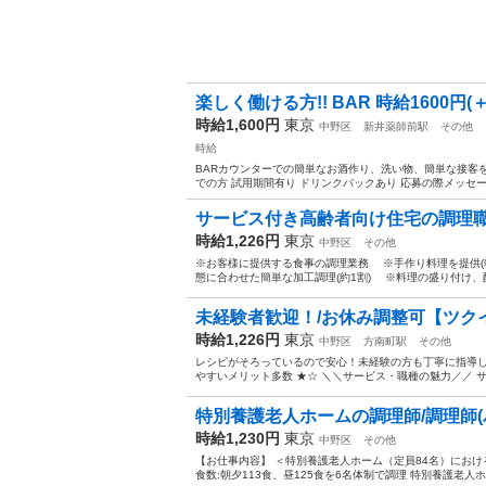
楽しく働ける方!! BAR 時給1600円(
時給1,600円
東京
中野区
新井薬師前駅
その他
時給
BARカウンターでの簡単なお酒作り、洗い物、簡単な接客をお願
での方 試用期間有り ドリンクバックあり 応募の際メッセージ
サービス付き高齢者向け住宅の調理
時給1,226円
東京
中野区
その他
※お客様に提供する食事の調理業務 ※手作り料理を提供(
態に合わせた簡単な加工調理(約1割) ※料理の盛り付け、
未経験者歓迎！/お休み調整可【ツクイ
時給1,226円
東京
中野区
方南町駅
その他
レシピがそろっているので安心！未経験の方も丁寧に指導し
やすいメリット多数 ★☆ ＼＼サービス・職種の魅力／／ 
特別養護老人ホームの調理師/調理師(パ
時給1,230円
東京
中野区
その他
【お仕事内容】 ＜特別養護老人ホーム（定員84名）における
食数:朝夕113食、昼125食を6名体制で調理 特別養護老人