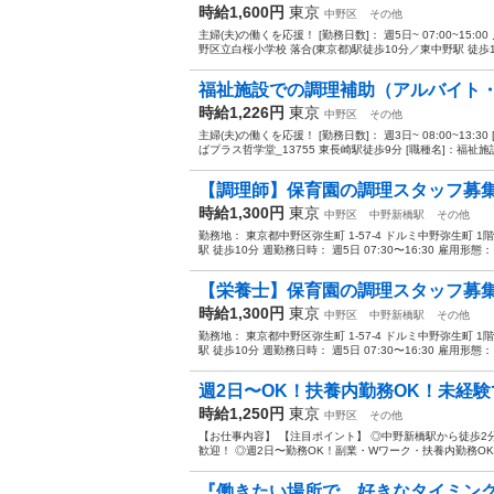
時給1,600円
東京
中野区
その他
主婦(夫)の働くを応援！ [勤務日数]： 週5日~ 07:00~15:0
野区立白桜小学校 落合(東京都)駅徒歩10分／東中野駅 徒歩10
福祉施設での調理補助（アルバイト
時給1,226円
東京
中野区
その他
主婦(夫)の働くを応援！ [勤務日数]： 週3日~ 08:00~13
ばプラス哲学堂_13755 東長崎駅徒歩9分 [職種名]：福祉施設
【調理師】保育園の調理スタッフ募集＜週
時給1,300円
東京
中野区
中野新橋駅
その他
勤務地： 東京都中野区弥生町 1-57-4 ドルミ中野弥生町 
駅 徒歩10分 週勤務日時： 週5日 07:30〜16:30 雇用形態：
【栄養士】保育園の調理スタッフ募集＜週
時給1,300円
東京
中野区
中野新橋駅
その他
勤務地： 東京都中野区弥生町 1-57-4 ドルミ中野弥生町 
駅 徒歩10分 週勤務日時： 週5日 07:30〜16:30 雇用形態：
週2日〜OK！扶養内勤務OK！未経験
時給1,250円
東京
中野区
その他
【お仕事内容】 【注目ポイント】 ◎中野新橋駅から徒歩2
歓迎！ ◎週2日〜勤務OK！副業・Wワーク・扶養内勤務OK
『働きたい場所で、好きなタイミングに