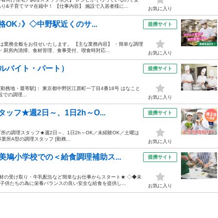
&子育てママ在籍中！ 【仕事内容】 施設で入居者様に...
お気に入り
OK♪》◇中野駅近くのサ...
提携サイト
は業務全般をお任せいたします。 【主な業務内容】 ・簡単な調理
 ・厨房内清掃、食材管理、食事受付、喫食時対応...
お気に入り
ルバイト・パート）
提携サイト
:00 [勤務地・最寄駅]： 東京都中野区江原町一丁目4番18号 はなこと
での調理...
お気に入り
フ★週2日～、1日2h～O...
提携サイト
保育所の調理スタッフ★週2日～、1日2h～OK／未経験OK／土曜は
業所A型の調理スタッフ [勤務...
お気に入り
鳩小学校での＜給食調理補助ス...
提携サイト
食材の受け取り・牛乳配缶など簡単なお仕事からスタート★ ◇◆未
子供たちの為に栄養バランスの良い安全な給食を提供し...
お気に入り