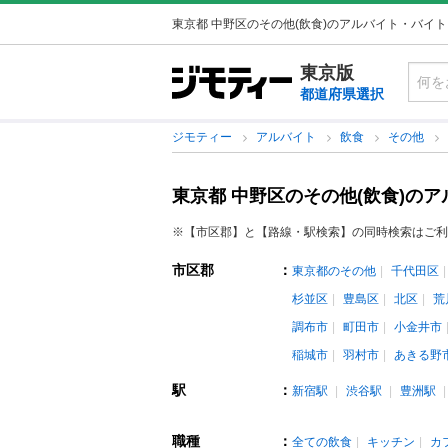
東京都 中野区のその他(飲食)のアルバイト・バイ
東京版
都道府県選択
ジモティー
アルバイト
飲食
その他
東京都 中野区のその他(飲食)の
※【市区郡】と【路線・駅検索】の同時検索はご利
市区郡
：
東京都のその他
千代田区
杉並区
豊島区
北区
荒
調布市
町田市
小金井市
稲城市
羽村市
あきる野
駅
：
新宿駅
渋谷駅
豊洲駅
職種
：
全ての飲食
キッチン
カ