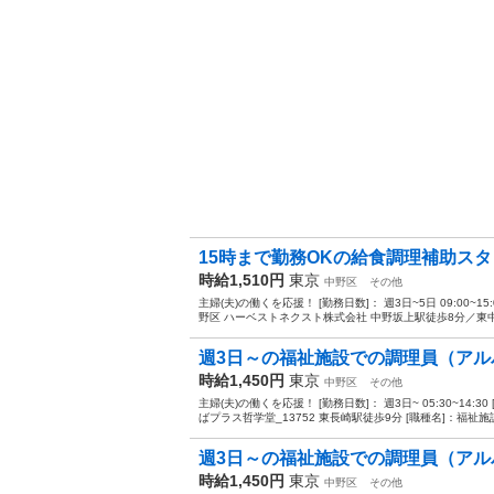
15時まで勤務OKの給食調理補助ス
時給1,510円
東京
中野区
その他
主婦(夫)の働くを応援！ [勤務日数]： 週3日~5日 09:00~1
野区 ハーベストネクスト株式会社 中野坂上駅徒歩8分／東中野駅
週3日～の福祉施設での調理員（アル
時給1,450円
東京
中野区
その他
主婦(夫)の働くを応援！ [勤務日数]： 週3日~ 05:30~14
ばプラス哲学堂_13752 東長崎駅徒歩9分 [職種名]：福祉施設
週3日～の福祉施設での調理員（アル
時給1,450円
東京
中野区
その他