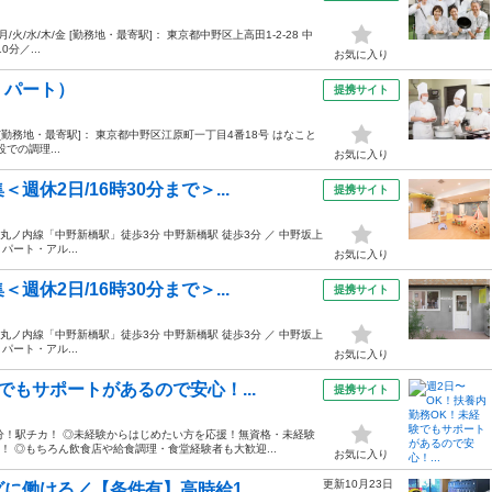
0 月/火/水/木/金 [勤務地・最寄駅]： 東京都中野区上高田1-2-28 中
分／...
お気に入り
・パート）
提携サイト
:30 [勤務地・最寄駅]： 東京都中野区江原町一丁目4番18号 はなこと
での調理...
お気に入り
休2日/16時30分まで＞...
提携サイト
1階丸ノ内線「中野新橋駅」徒歩3分 中野新橋駅 徒歩3分 ／ 中野坂上
 パート・アル...
お気に入り
休2日/16時30分まで＞...
提携サイト
1階丸ノ内線「中野新橋駅」徒歩3分 中野新橋駅 徒歩3分 ／ 中野坂上
 パート・アル...
お気に入り
でもサポートがあるので安心！...
提携サイト
分！駅チカ！ ◎未経験からはじめたい方を応援！無資格・未経験
！ ◎もちろん飲食店や給食調理・食堂経験者も大歓迎...
お気に入り
更新10月23日
働ける／【条件有】高時給1,...