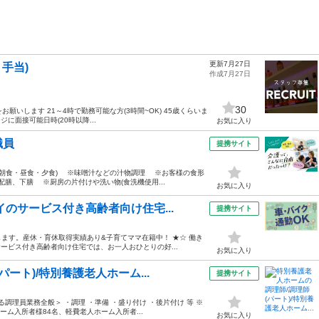
更新7月27日
＋手当)
作成7月27日
30
いします 21～4時で勤務可能な方(3時間~OK) 45歳くらいま
に面接可能日時(20時以降...
お気に入り
職員
提携サイト
朝食・昼食・夕食) ※味噌汁などの汁物調理 ※お客様の食形
配膳、下膳 ※厨房の片付けや洗い物(食洗機使用...
お気に入り
のサービス付き高齢者向け住宅...
提携サイト
ます。産休・育休取得実績あり&子育てママ在籍中！ ★☆ 働き
サービス付き高齢者向け住宅では、お一人おひとりの好...
お気に入り
ート)/特別養護老人ホーム...
提携サイト
調理員業務全般＞ ・調理 ・準備 ・盛り付け ・後片付け 等 ※
ホーム入所者様84名、軽費老人ホーム入所者...
お気に入り