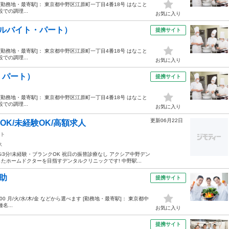
:30 [勤務地・最寄駅]： 東京都中野区江原町一丁目4番18号 はなこと
での調理...
お気に入り
ルバイト・パート）
提携サイト
:30 [勤務地・最寄駅]： 東京都中野区江原町一丁目4番18号 はなこと
での調理...
お気に入り
・パート）
提携サイト
:00 [勤務地・最寄駅]： 東京都中野区江原町一丁目4番18号 はなこと
での調理...
お気に入り
更新06月22日
OK/未経験OK/高額求人
ト
ス
3分!未経験・ブランクOK 祝日の振替診療なし アクシア中野デン
ホームドクターを目指すデンタルクリニックです! 中野駅...
助
提携サイト
5:00 月/火/水/木/金 などから選べます [勤務地・最寄駅]： 東京都中
名...
お気に入り
提携サイト