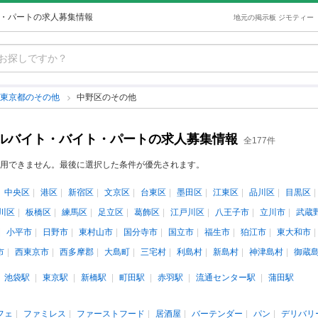
ト・パートの求人募集情報
地元の掲示板 ジモティー
東京都のその他
中野区のその他
アルバイト・バイト・パートの求人募集情報
全177件
用できません。最後に選択した条件が優先されます。
中央区
港区
新宿区
文京区
台東区
墨田区
江東区
品川区
目黒区
川区
板橋区
練馬区
足立区
葛飾区
江戸川区
八王子市
立川市
武蔵
小平市
日野市
東村山市
国分寺市
国立市
福生市
狛江市
東大和市
市
西東京市
西多摩郡
大島町
三宅村
利島村
新島村
神津島村
御蔵
池袋駅
東京駅
新橋駅
町田駅
赤羽駅
流通センター駅
蒲田駅
フェ
ファミレス
ファーストフード
居酒屋
バーテンダー
パン
デリバリ