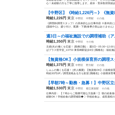
心！未経験の方も丁寧に指導します。産休・育休取得実績あり
【中野区】《時給1,226円～》《無資格
時給1,226円
東京
中野区
中野駅
その他
《調理師/調理スタッフ》の具体的なお仕事内容 ※基本的に
(湯銭中心)、盛り付け、配膳・下膳(食事介助はありません)
週3日～の福祉施設での調理補助（ア
時給1,350円
東京
中野区
その他
主婦(夫)の働くを応援！ [勤務日数]： 週3日~ 05:30~12
ばプラス哲学堂_13753 東長崎駅徒歩9分 [職種名]：福祉施設
【無資格OK】小規模保育所の調理スタッ
時給1,375円
東京
中野区
野方駅
その他
しゅふの働くを応援！ [求人概要]: 【無資格OK】小規模
時給30円UP／調理資格ある方も歓迎 [職種名]: 小規模保育事
【早朝7時～勤務・急募！】中野区立美
時給1,530円
東京
中野区
都立家政駅
その他
仕事内容： 【７時からご勤務可能な方急募！】 朝の給食
経験OK！学校給食の調理補助◆◇ 学校給食は、成長過程の