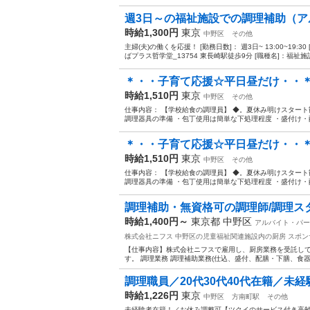
週3日～の福祉施設での調理補助（ア
時給1,300円
東京
中野区
その他
主婦(夫)の働くを応援！ [勤務日数]： 週3日~ 13:00~19
ばプラス哲学堂_13754 東長崎駅徒歩9分 [職種名]：福祉施設
＊・・子育て応援☆平日昼だけ・・＊
時給1,510円
東京
中野区
その他
仕事内容： 【学校給食の調理員】 ◆。夏休み明けスタート
調理器具の準備 ・包丁使用は簡単な下処理程度 ・盛付け・配
＊・・子育て応援☆平日昼だけ・・＊
時給1,510円
東京
中野区
その他
仕事内容： 【学校給食の調理員】 ◆。夏休み明けスタート
調理器具の準備 ・包丁使用は簡単な下処理程度 ・盛付け・配
調理補助・無資格可の調理師/調理ス
時給1,400円～
東京都 中野区
アルバイト・パー
株式会社ニフス 中野区の児童福祉関連施設内の厨房
スポン
【仕事内容】株式会社ニフスで雇用し、厨房業務を受託して
す。 調理業務 調理補助業務(仕込、盛付、配膳・下膳、食器等
調理職員／20代30代40代在籍／未
時給1,226円
東京
中野区
方南町駅
その他
未経験者在籍！／お休み調整可【ツクイのサービス付き高齢