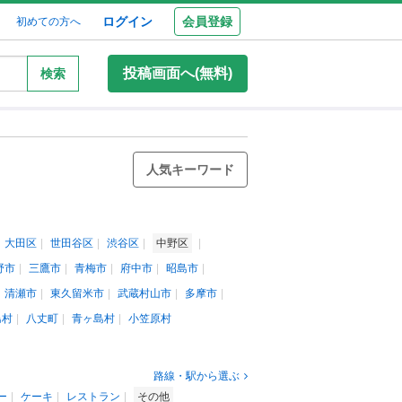
ログイン
会員登録
初めての方へ
投稿画面へ(無料)
検索
人気キーワード
大田区
世田谷区
渋谷区
中野区
野市
三鷹市
青梅市
府中市
昭島市
清瀬市
東久留米市
武蔵村山市
多摩市
島村
八丈町
青ヶ島村
小笠原村
路線・駅から選ぶ
ー
ケーキ
レストラン
その他