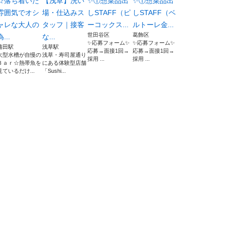
☆落ち着いた
【浅草】洗い
✨①惣菜品出
✨①惣菜品出
雰囲気でオシ
場・仕込みス
しSTAFF（ピ
しSTAFF（ベ
ャレな大人の
タッフ｜接客
ーコックス...
ルトーレ金...
世田谷区
葛飾区
為...
な...
✨応募フォーム✨
✨応募フォーム✨
蒲田駅
浅草駅
応募→面接1回→
応募→面接1回→
大型水槽が自慢の
浅草・寿司屋通り
採用 ...
採用 ...
Ｂａｒ☆熱帯魚を
にある体験型店舗
見ているだけ...
「Sushi...