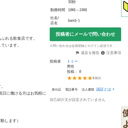
30秒
勤務時間
18時～24時
社名/
barゆう
店名
投稿者にメールで問い合わせ
ふれる飲食店です。

ています。

※問い合わせは会員登録とログイン必須です
違反を報告
注意事項
投稿者
トミー
男性
投稿： 
8
5.0
(
9
)
。

認証とは
身分証
電話番号
法人書類
は祝日に働ける方はお気軽に
自己紹介文が設定されていません
変動します）
