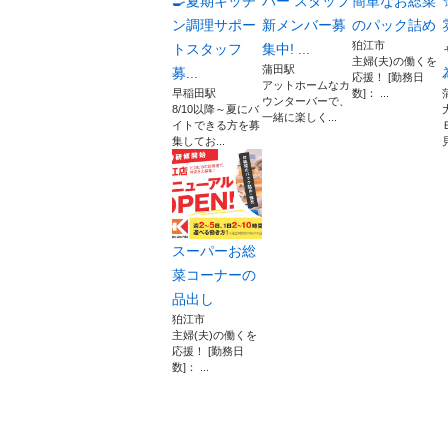
🍳夏期キッチ
バー スタッフ
簡単なお総菜
ン調理サポー
新メンバー募
のパック詰め
狛江市
トスタッフ
集中! ...
主婦(夫)の働くを
蒲田駅
募...
応援！ [勤務日
アットホームなカ
早稲田駅
数]： ...
ウンターバーで、
8/10以降～夏にバ
一緒に楽しく...
イトできる方を募
集してお...
スーパーお総
菜コーナーの
品出し
狛江市
主婦(夫)の働くを
応援！ [勤務日
数]： ...