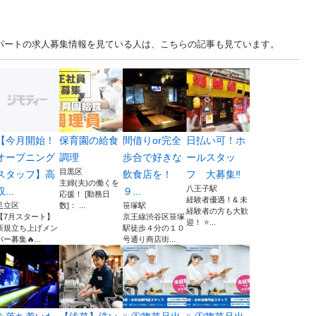
・パートの求人募集情報を見ている人は、こちらの記事も見ています。
【今月開始！
保育園の給食
間借りor完全
日払い可！ホ
オープニング
調理
歩合で好きな
ールスタッ
目黒区
スタッフ】高
飲食店を！
フ 大募集‼︎
主婦(夫)の働くを
八王子駅
収...
９...
応援！ [勤務日
経験者優遇！& 未
足立区
数]： ...
笹塚駅
経験者の方も大歓
【7月スタート】
京王線渋谷区笹塚
迎！ ⭐...
新規立ち上げメン
駅徒歩４分の１０
バー募集🔥...
号通り商店街...