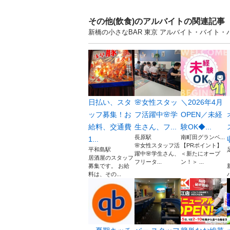
その他(飲食)のアルバイトの関連記事
新橋の小さなBAR 東京 アルバイト・バイト
日払い、スタ
🌸女性スタッ
＼2026年4月
ッフ募集！お
フ活躍中🌸学
OPEN／未経
給料、交通費
生さん、フ...
験OK◆...
長原駅
南町田グランベ...
1...
🌸女性スタッフ活
【PRポイント】
平和島駅
躍中🌸学生さん、
＜新たにオープ
居酒屋のスタッフ
フリータ...
ン！＞ ...
募集です。 お給
料は、その...