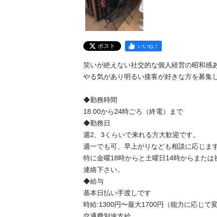
ポスト
いいね！
笑いが絶えない社交的な個人経営の昭和感あ
やる気があり明るい接客が好きな方を募集し
◆勤務時間

18:00から24時ごろ（終電）まで

◆勤務日

週2、3くらいで来れる方大歓迎です。

週一でも可、早上がりなども相談に応じます
特に金曜18時からと土曜日14時からまた
連絡下さい。

◆給与

基本日払い手渡しです

時給:1300円〜最大1700円（能力に応じて
交通費別途支給
