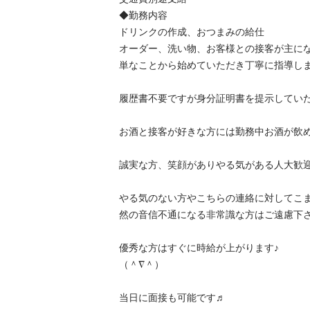
◆勤務内容

ドリンクの作成、おつまみの給仕

オーダー、洗い物、お客様との接客が主に
単なことから始めていただき丁寧に指導しま
履歴書不要ですが身分証明書を提示していた
お酒と接客が好きな方には勤務中お酒が飲める楽
誠実な方、笑顔がありやる気がある人大歓迎
やる気のない方やこちらの連絡に対してこ
然の音信不通になる非常識な方はご遠慮下さ
優秀な方はすぐに時給が上がります♪

（＾∇＾）

当日に面接も可能です♬
