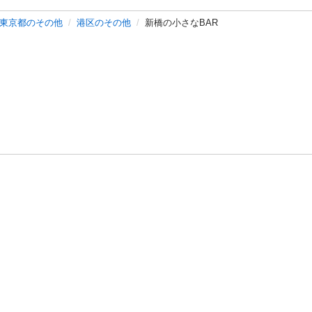
東京都のその他
港区のその他
新橋の小さなBAR
バシーポリシー
プライバシー・ステートメント
健全化に資する運用
プ
ご利用ガイド
フリーワードで探す
特定商取引法の表示
利用