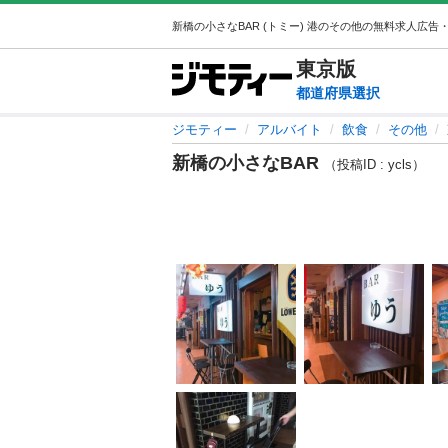
東京
版
都道府県選択
ジモティー
アルバイト
飲食
その他
新橋の小さなBAR
（投稿ID : ycls）