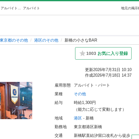
新橋の小さなBAR (トミー) 港のその他の無料求人広告・アルバイト・バイト募集情報｜ジモティー
アルバイト
地元の掲示
東京都のその他
港区のその他
新橋の小さなBAR
1003
お気に入り登録
更新
2026年7月31日 10:10
作成
2026年7月18日 14:37
雇用形態
アルバイト・パート
業種
その他
給与
時給1,300円
（能力に応じて変動します）
地域
港区
 - 新橋
勤務地
東京都港区新橋
交通
新橋駅直結汐留口改札から徒歩