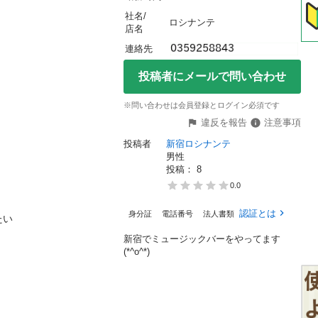
社名/
ロシナンテ
店名
連絡先
投稿者にメールで問い合わせ
※問い合わせは会員登録とログイン必須です
違反を報告
注意事項
投稿者
新宿ロシナンテ
男性
投稿： 
8
0.0
認証とは
身分証
電話番号
法人書類
い

新宿でミュージックバーをやってます
(*^o^*)