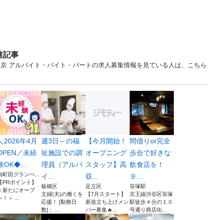
連記事
東京 アルバイト・バイト・パートの求人募集情報を見ている人は、こちら
＼2026年4月
週3日～の福
【今月開始！
間借りor完全
OPEN／未経
祉施設での調
オープニング
歩合で好きな
験OK◆...
理員（アルバ
スタッフ】高
飲食店を！
南町田グランベ...
イ...
収...
９...
【PRポイント】
板橋区
足立区
笹塚駅
＜新たにオープ
主婦(夫)の働くを
【7月スタート】
京王線渋谷区笹塚
ン！＞ ...
応援！ [勤務日
新規立ち上げメン
駅徒歩４分の１０
数]： ...
バー募集🔥...
号通り商店街...