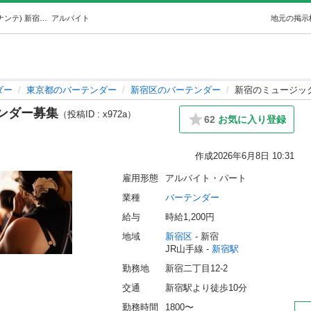
新宿のミュージックバーでバーテンダー募集 (新宿ロシナンテ) 新宿のバーテンダーの無料求人広告・アルバイト・バイト募集情報｜ジモティー
アルバイト
地元の掲示
ダー
東京都のバーテンダー
新宿区のバーテンダー
新宿のミュージッ
ンダー募集
（投稿ID : x972a）
62
お気に入り登録
作成
2026年6月8日 10:31
雇用形態
アルバイト・パート
業種
バーテンダー
給与
時給1,200円
地域
新宿区
 - 新宿
JR山手線 - 
新宿駅
勤務地
新宿二丁目12-2
交通
新宿駅より徒歩10分
勤務時間
1800〜