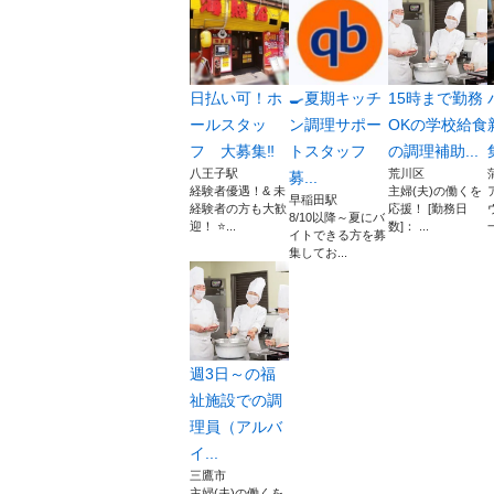
日払い可！ホ
🍳夏期キッチ
15時まで勤務
ールスタッ
ン調理サポー
OKの学校給食
フ 大募集‼︎
トスタッフ
の調理補助...
八王子駅
荒川区
募...
経験者優遇！& 未
主婦(夫)の働くを
早稲田駅
経験者の方も大歓
応援！ [勤務日
8/10以降～夏にバ
迎！ ⭐...
数]： ...
イトできる方を募
集してお...
週3日～の福
祉施設での調
理員（アルバ
イ...
三鷹市
主婦(夫)の働くを