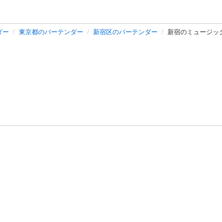
ダー
東京都のバーテンダー
新宿区のバーテンダー
新宿のミュージッ
バシーポリシー
プライバシー・ステートメント
健全化に資する運用
プ
ご利用ガイド
フリーワードで探す
特定商取引法の表示
利用