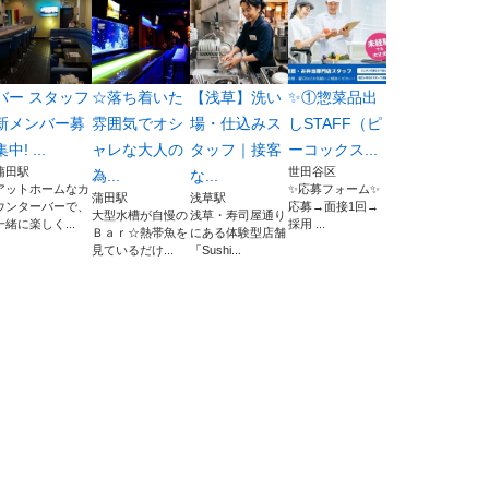
バー スタッフ
☆落ち着いた
【浅草】洗い
✨①惣菜品出
新メンバー募
雰囲気でオシ
場・仕込みス
しSTAFF（ピ
集中! ...
ャレな大人の
タッフ｜接客
ーコックス...
蒲田駅
世田谷区
為...
な...
アットホームなカ
✨応募フォーム✨
蒲田駅
浅草駅
ウンターバーで、
応募→面接1回→
大型水槽が自慢の
浅草・寿司屋通り
一緒に楽しく...
採用 ...
Ｂａｒ☆熱帯魚を
にある体験型店舗
見ているだけ...
「Sushi...