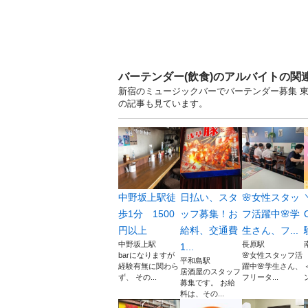
バーテンダー(飲食)のアルバイトの関
新宿のミュージックバーでバーテンダー募集 
の記事も見ています。
中野坂上駅徒
日払い、スタ
🌸女性スタッ
歩1分 1500
ッフ募集！お
フ活躍中🌸学
円以上
給料、交通費
生さん、フ...
中野坂上駅
長原駅
1...
barになりますが
🌸女性スタッフ活
平和島駅
経験有無に関わら
躍中🌸学生さん、
居酒屋のスタッフ
ず、 その...
フリータ...
募集です。 お給
料は、その...