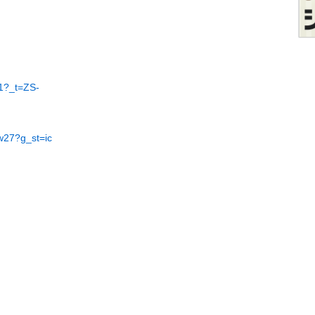
01?_t=ZS-
w27?g_st=ic