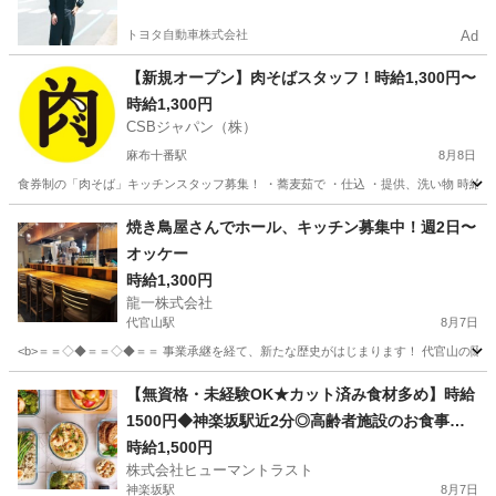
トヨタ自動車株式会社
Ad
【新規オープン】肉そばスタッフ！時給1,300円〜
時給1,300円
CSBジャパン（株）
麻布十番駅
8月8日
食券制の「肉そば」キッチンスタッフ募集！ ・蕎麦茹で ・仕込 ・提供、洗い物 時給 1.300
東京
港区
麻布十番駅
キッチン
時給
焼き鳥屋さんでホール、キッチン募集中！週2日〜
オッケー
時給1,300円
龍一株式会社
代官山駅
8月7日
<b>＝＝◇◆＝＝◇◆＝＝ 事業承継を経て、新たな歴史がはじまります！ 代官山の隠れ家
東京
渋谷区
代官山駅
その他
隠れ家
【無資格・未経験OK★カット済み食材多め】時給
1500円◆神楽坂駅近2分◎高齢者施設のお食事調
理(ES1W-3808)
時給1,500円
株式会社ヒューマントラスト
神楽坂駅
8月7日