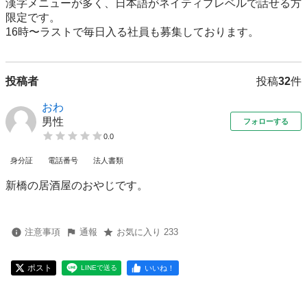
漢字メニューが多く、日本語がネイティブレベルで話せる方
限定です。

16時〜ラストで毎日入る社員も募集しております。
投稿者
投稿
32
件
おわ
男性
フォローする
0.0
身分証
電話番号
法人書類
新橋の居酒屋のおやじです。
注意事項
通報
お気に入り 233
ポスト
いいね！
LINEで送る