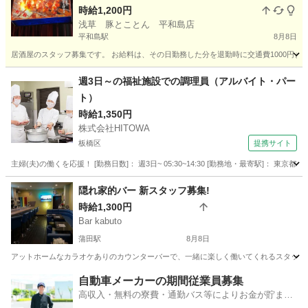
時給1,200円
浅草 豚とことん 平和島店
平和島駅
8月8日
居酒屋のスタッフ募集です。 お給料は、その日勤務した分を退勤時に交通費1000円ま
東京
大田区
平和島駅
居酒屋
スタッフ
週3日～の福祉施設での調理員（アルバイト・パー
ト）
時給1,350円
株式会社HITOWA
板橋区
提携サイト
主婦(夫)の働くを応援！ [勤務日数]： 週3日~ 05:30~14:30 [勤務地・最寄駅]： 東京都
東京
板橋区
その他
隠れ家的バー 新スタッフ募集!
時給1,300円
Bar kabuto
蒲田駅
8月8日
アットホームなカラオケありのカウンターバーで、一緒に楽しく働いてくれるスタッフを募
東京
大田区
蒲田駅
バーテンダー
スタッフ
自動車メーカーの期間従業員募集
高収入・無料の寮費・通勤バス等によりお金が貯まり
やすい環境