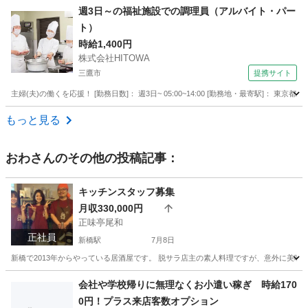
東京
足立区
デリバリー
オープニング
週3日～の福祉施設での調理員（アルバイト・パー
ト）
時給1,400円
株式会社HITOWA
三鷹市
提携サイト
主婦(夫)の働くを応援！ [勤務日数]： 週3日~ 05:00~14:00 [勤務地・最寄駅]： 東京
東京
三鷹市
その他
もっと見る
おわ
さんのその他の投稿記事：
キッチンスタッフ募集
月収330,000円
正味亭尾和
正社員
新橋駅
7月8日
新橋で2013年からやっている居酒屋です。 脱サラ店主の素人料理ですが、意外に美味
東京
港区
新橋駅
飲食
会社や学校帰りに無理なくお小遣い稼ぎ 時給170
0円！プラス来店客数オプション