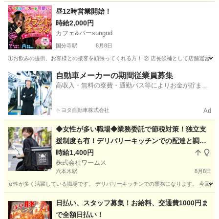
東京
港区
その他
BAR
昼12時営業開始！
時給2,000円
カフェ&バーsungod
国分寺駅
8月8日
①お飲みの提供、お客様との接客を頑張ってくれる方！ ② 店長候補として店舗運営での活躍し
東京
国分寺市
国分寺駅
バーテンダー
時給
自動車メーカーの期間従業員募集
高収入・無料の寮費・通勤バス等によりお金が貯まり
やすい環境
トヨタ自動車株式会社
Ad
◆女性が多い職場◆業務委託で節税対策！独立支
援制度も有！デリバリーキッチンでの配達と調理
補助
時給1,400円
株式会社ワームス
六本木駅
8月8日
女性が多く活躍している職場です。 デリバリーキッチンでの業務になります。 今回は欠
東京
港区
六本木駅
デリバリー
容姿
日払い、スタッフ募集！お給料、交通費1000円ま
で全額日払い！