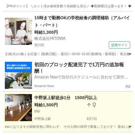
【PRポイント】 ＼カット済み食材多数で未経験も安心／ ◆勤務曜日は選べます！ ◆神
東京
新宿区
神楽坂駅
キッチン
15時まで勤務OKの学校給食の調理補助（アルバイ
ト・パート）
時給1,300円
株式会社HITOWA
荒川区
提携サイト
主婦(夫)の働くを応援！ [勤務日数]： 週3日~ 09:00~15:00 [勤務地・最寄駅]： 東京都
東京
荒川区
その他
初回のブロック配達完了で1万円の追加報
酬！
Amazon Nowで自分のスケジュールに合わせて原付や
電動アシスト自転車で配達し、報酬を獲得しましょ
Amazon Now
Ad
う！
中野坂上駅徒歩1分 1500円以上
時給1,500円
trio
中野坂上駅
8月7日
barになりますが経験有無に関わらず、 その人柄の採用で募集しておりす！ 過去には