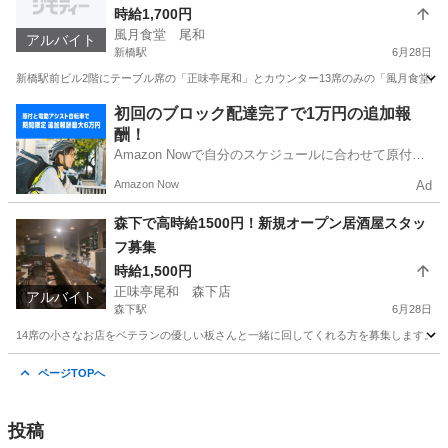
時給1,700円
風月食堂 尾和
アルバイト
新橋駅
6月28日
新橋駅前ビル2階にテーブル席の「正味亭尾和」とカウンター13席のみの「風月食堂尾和
東京
港区
新橋駅
居酒屋
時給
初回のブロック配達完了で1万円の追加報
酬！
Amazon Nowで自分のスケジュールに合わせて原付や
電動アシスト自転車で配達し、報酬を獲得しましょ
Amazon Now
Ad
う！
森下で高時給1500円！新規オープン居酒屋スタッ
フ募集
時給1,500円
正味亭尾和 森下店
アルバイト
森下駅
6月28日
14席の小さなお店をベテランの優しい板さんと一緒に回してくれる方を募集します。 居
東京
江東区
森下駅
居酒屋
ページTOPへ
投稿