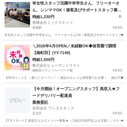
東京
中野区
中野坂上駅
飲食
ソムリエ
🌸女性スタッフ活躍中🌸学生さん、フリーターさ
ん、シンママOK！接客及びサポートスタッフ募
集！
時給1,230円
有限会社ミックスナッツ
長原駅
8月6日
🌸女性スタッフ活躍中🌸学生さん、フリーターさんOK！接客及びサポートスタッフ募集
東京
大田区
長原駅
カフェ
スタッフ
＼2026年4月OPEN／未経験OK◆保育園で調理
【南町田】(YY-7149)
時給1,500円
株式会社ヒューマントラスト
南町田グランベリーパーク駅
8月3日
【PRポイント】 ＜新たにオープン！＞ 新設のキレイな保育園でお仕事！ ・免許不要！未経
東京
町田市
南町田グランベリーパーク駅
キッチン
【今月開始！オープニングスタッフ】高収入★フ
ードデリバリー配達員
業務委託
合同会社 ワンズスタッフ
足立区
8月3日
【7月スタート】新規立ち上げメンバー募集🔥 ＼日給20,000円以上も可能！／ロケット