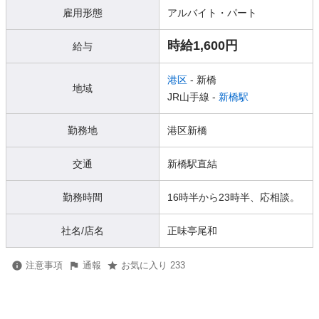
雇用形態
アルバイト・パート
時給1,600円
給与
港区
- 新橋
地域
JR山手線 -
新橋駅
勤務地
港区新橋
交通
新橋駅直結
勤務時間
16時半から23時半、応相談。
社名/店名
正味亭尾和
注意事項
通報
お気に入り 233