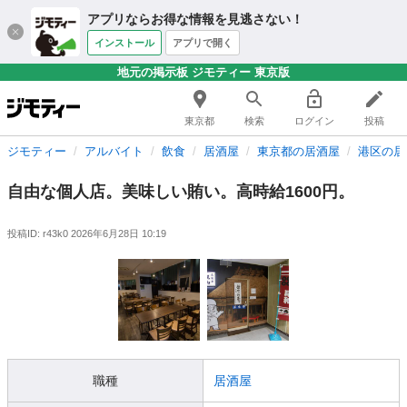
アプリならお得な情報を見逃さない！
インストール
アプリで開く
地元の掲示板 ジモティー 東京版
東京都
検索
ログイン
投稿
ジモティー
アルバイト
飲食
居酒屋
東京都の居酒屋
港区の居
自由な個人店。美味しい賄い。高時給1600円。
投稿ID: r43k0
2026年6月28日 10:19
職種
居酒屋