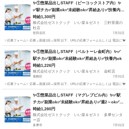
東京
台東区
浅草駅
キッチン
✨①惣菜品出しSTAFF（ピーコックストア内）✨
✅駅チカ✅副業ok✅未経験ok✅昇給あり✅扶養内o
k
時給1,300円
株式会社ゼストクック いい菜＆ゼスト 三軒茶屋の
杜店
世田谷区
7月31日
✨応募フォーム✨ 応募→面接1回→採用 以下、URLの応募フォームもしくは 電話にて「求人応募希望」の旨
東京
世田谷区
キッチン
スタッフ
✨①惣菜品出しSTAFF（ベルトーレ金町内）✨✅
駅チカ✅副業ok✅未経験ok✅昇給あり✅扶養内ok
時給1,226円
株式会社ゼストクック いい菜＆ゼスト 金町店
葛飾区
7月31日
✨応募フォーム✨ 応募→面接1回→採用 以下、URLの応募フォームもしくは 電話にて「求人応募希望」の旨、
東京
葛飾区
キッチン
スタッフ
✨①惣菜品出しSTAFF（マグレブビル内）✨✅駅
チカ✅副業ok✅未経験ok✅昇給あり✅週2～ok✅扶
養内ok
時給1,280円
株式会社ゼストクック いい菜＆ゼスト 多摩センタ
ー店
多摩市
7月31日