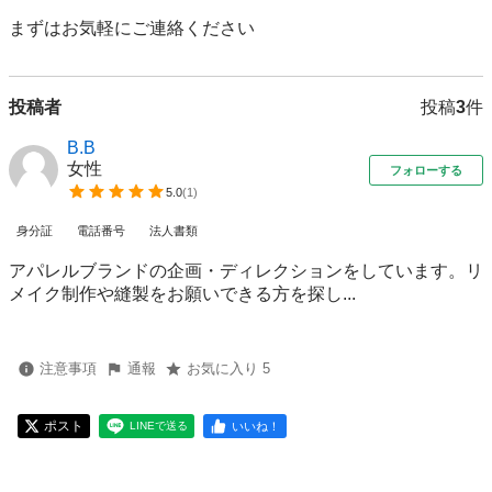
まずはお気軽にご連絡ください
投稿者
投稿
3
件
B.B
女性
フォローする
5.0
(
1
)
身分証
電話番号
法人書類
アパレルブランドの企画・ディレクションをしています。リ
メイク制作や縫製をお願いできる方を探し...
注意事項
通報
お気に入り 5
ポスト
いいね！
LINEで送る