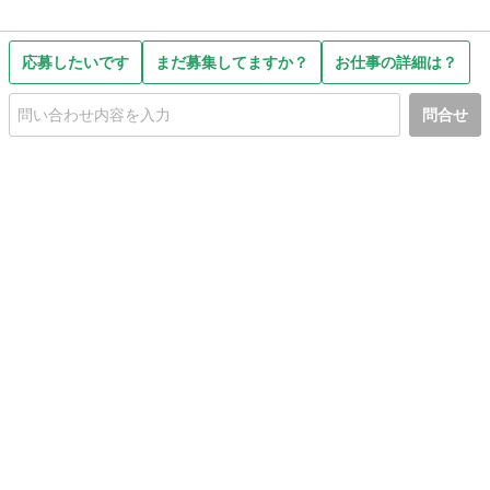
応募したいです
まだ募集してますか？
お仕事の詳細は？
問合せ
初めての方へ
利用規約
プライバシーポリシー
プライバシー・ステートメント
健全化に資する運用方針
お問い合わせ
運営会社
サイトマップ
ご利用ガイド
フリーワードで探す
PC版で表示
都道府県選択
特定商取引法の表示
利用者情報の外部送信について