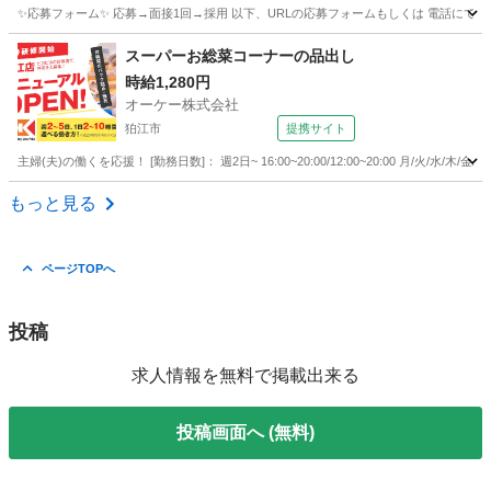
✨応募フォーム✨ 応募→面接1回→採用 以下、URLの応募フォームもしくは 電話にて「求人応募希望」の旨
東京
多摩市
キッチン
スタッフ
スーパーお総菜コーナーの品出し
時給1,280円
オーケー株式会社
狛江市
提携サイト
主婦(夫)の働くを応援！ [勤務日数]： 週2日~ 16:00~20:00/12:00~20:00 月/火
東京
狛江市
その他
もっと見る
ページTOPへ
投稿
求人情報を無料で掲載出来る
投稿画面へ (無料)