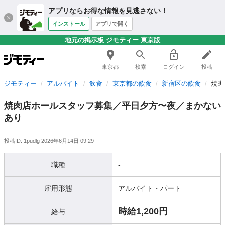
アプリならお得な情報を見逃さない！
インストール
アプリで開く
地元の掲示板 ジモティー 東京版
東京都
検索
ログイン
投稿
ジモティー
アルバイト
飲食
東京都の飲食
新宿区の飲食
焼肉
焼肉店ホールスタッフ募集／平日夕方〜夜／まかない
あり
投稿ID: 1pudlg
2026年6月14日 09:29
職種
-
雇用形態
アルバイト・パート
時給1,200円
給与