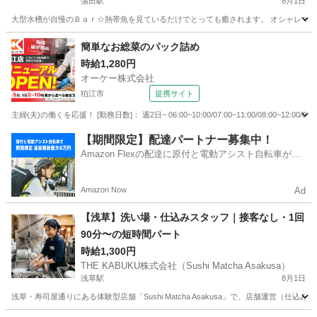
蒲田駅
8月1日
大型水槽が自慢のＢａｒ☆熱帯魚を見ているだけでとっても癒されます。 オシャレで落
東京
大田区
蒲田駅
その他
大人
簡単なお総菜のパック詰め
時給1,280円
オーケー株式会社
狛江市
提携サイト
主婦(夫)の働くを応援！ [勤務日数]： 週2日~ 06:00~10:00/07:00~11:00/08:00~12:00
東京
狛江市
その他
【期間限定】配達パートナー募集中！
Amazon Flexの配達に原付と電動アシスト自転車が登
場！
Amazon Now
Ad
【浅草】洗い場・仕込みスタッフ｜接客なし・1回
90分〜の短時間パート
時給1,300円
THE KABUKU株式会社（Sushi Matcha Asakusa）
浅草駅
8月1日
浅草・寿司屋通りにある体験型店舗「Sushi Matcha Asakusa」で、店舗運営