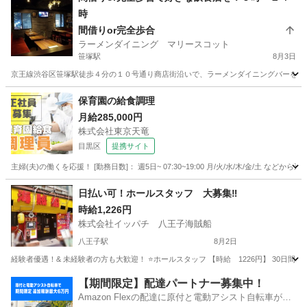
時
間借りor完全歩合
ラーメンダイニング マリースコット
笹塚駅
8月3日
京王線渋谷区笹塚駅徒歩４分の１０号通り商店街沿いで、ラーメンダイニングバーを営業
東京
渋谷区
笹塚駅
レストラン
スタッフ
保育園の給食調理
月給285,000円
株式会社東京天竜
目黒区
提携サイト
主婦(夫)の働くを応援！ [勤務日数]： 週5日~ 07:30~19:00 月/火/水/木/金/土 
東京
目黒区
その他
日払い可！ホールスタッフ 大募集‼︎
時給1,226円
株式会社イッパチ 八王子海賊船
八王子駅
8月2日
経験者優遇！& 未経験者の方も大歓迎！ ⭐️ホールスタッフ 【時給 1226円】 30日間出勤
東京
八王子市
八王子駅
居酒屋
スタッフ
【期間限定】配達パートナー募集中！
Amazon Flexの配達に原付と電動アシスト自転車が登