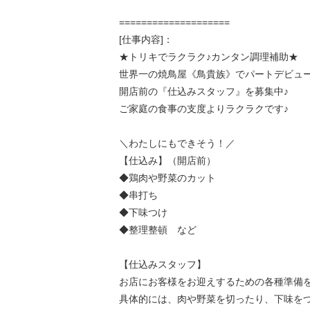
====================
[仕事内容]：
★トリキでラクラク♪カンタン調理補助★
世界一の焼鳥屋《鳥貴族》でパートデビュ
開店前の『仕込みスタッフ』を募集中♪
ご家庭の食事の支度よりラクラクです♪
＼わたしにもできそう！／
【仕込み】（開店前）
◆鶏肉や野菜のカット
◆串打ち
◆下味つけ
◆整理整頓 など
【仕込みスタッフ】
お店にお客様をお迎えするための各種準備
具体的には、肉や野菜を切ったり、下味を