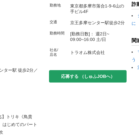
詐
勤務地
東京都多摩市落合1-9-6山の
手ビル4F
交通
京王多摩センター駅徒歩2分
に
勤務時間
[勤務日数]： 週2日~
09:00~16:00 土/日
関
社名/
トラオム株式会社
店名
う
ンター駅 徒歩2分／
応募する
（しゅふJOBへ）
迄】トリキ《鳥貴
h》はじめてのパート
軟