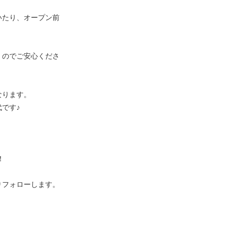
いたり、オープン前
くのでご安心くださ
なります。
です♪
！
りフォローします。