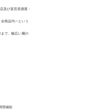
食店及び直営居酒屋・
、全商品均一という
者まで、幅広い層の
調理補助