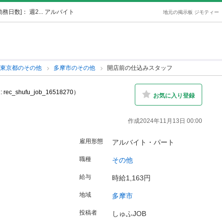
日数]： 週2... アルバイト
地元の掲示板 ジモティー
東京都のその他
多摩市のその他
開店前の仕込みスタッフ
 rec_shufu_job_16518270）
お気に入り登録
作成2024年11月13日 00:00
雇用形態
アルバイト・パート
職種
その他
給与
時給1,163円
地域
多摩市
投稿者
しゅふJOB