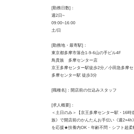
[勤務日数]：
週2日~
09:00~16:00
土/日
[勤務地・最寄駅]：
東京都多摩市落合1-9-6山の手ビル4F
鳥貴族 多摩センター店
京王多摩センター駅徒歩2分／小田急多摩セ
多摩センター駅 徒歩3分
[職種名]：開店前の仕込みスタッフ
[求人概要]：
＜土日のみ＞【京王多摩センター駅・16時
族》で開店前のかんたんお手伝い《週2×4
を応援★扶養内OK・年齢不問・シフト超柔