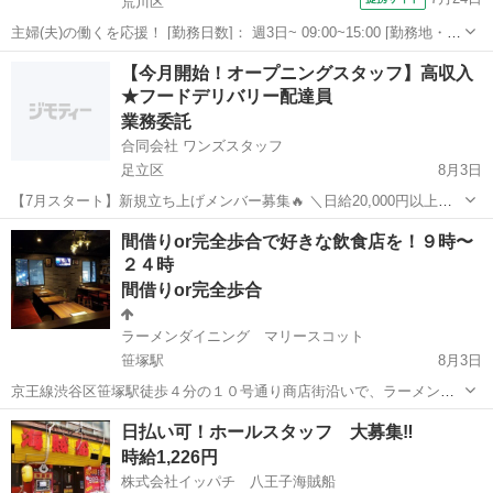
荒川区
主婦(夫)の働くを応援！ [勤務日数]： 週3日~ 09:00~15:00 [勤務地・最
寄駅]： 東京都荒川区南千住8-10-1 荒川区内学校2_11063 京成関屋駅
東京
荒川区
その他
【今月開始！オープニングスタッフ】高収入
徒歩11分 [職種名]：学校給食の調理補助（アル...
★フードデリバリー配達員
業務委託
合同会社 ワンズスタッフ
足立区
8月3日
【7月スタート】新規立ち上げメンバー募集🔥 ＼日給20,000円以上も
可能！／ロケットナウ配達ドライバー
東京
足立区
デリバリー
オープニング
間借りor完全歩合で好きな飲食店を！９時〜
―――――――――――――――――― 🚀 東京・埼玉エリア新規スタ
２４時
ート！ 今だけの“オープニング募集”です...
間借りor完全歩合
ラーメンダイニング マリースコット
笹塚駅
8月3日
京王線渋谷区笹塚駅徒歩４分の１０号通り商店街沿いで、ラーメンダ
イニングバーを営業しています。 昼間から人通りも多く、駅も近い好
東京
渋谷区
笹塚駅
レストラン
スタッフ
日払い可！ホールスタッフ 大募集‼︎
立地で飲食店営業してみませんか？？ 現在２１時〜朝６時までラーメ
時給1,226円
ンダイニングバーを営業しており...
株式会社イッパチ 八王子海賊船