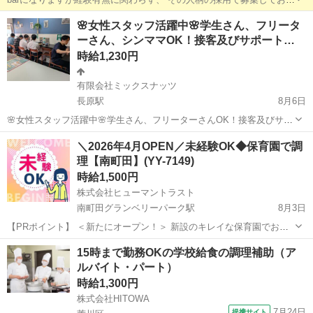
す！ 過去には、フレンチシェフ、中華シェフ、ソムリエ、かたやアパ
東京
中野区
中野坂上駅
飲食
ソムリエ
🌸女性スタッフ活躍中🌸学生さん、フリータ
レル経験だけの方、など、幅広く募集しております！ 是非、男女問わ
ーさん、シンママOK！接客及びサポート…
ず募集しております。 日...
時給1,230円
有限会社ミックスナッツ
長原駅
8月6日
🌸女性スタッフ活躍中🌸学生さん、フリーターさんOK！接客及びサポ
ートスタッフ募集！【チキンオーバーライスカフェ セヌジー 】 ※男
東京
大田区
長原駅
カフェ
スタッフ
＼2026年4月OPEN／未経験OK◆保育園で調
性は予定人数に達した為、公平を期すために今回は女性のみ若干名の
理【南町田】(YY-7149)
募集となります。 業務内容 チ...
時給1,500円
株式会社ヒューマントラスト
南町田グランベリーパーク駅
8月3日
【PRポイント】 ＜新たにオープン！＞ 新設のキレイな保育園でお仕
事！ ・免許不要！未経験OK◎ ・「高津駅」から徒歩でアクセス！ ・
東京
町田市
南町田グランベリーパーク駅
キッチン
15時まで勤務OKの学校給食の調理補助（ア
15：00定時×残業なし！ ・週4日～OK！ 【仕事内容】 保育園...
ルバイト・パート）
時給1,300円
株式会社HITOWA
7月24日
提携サイト