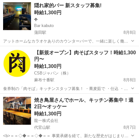
交通費1000円までと合わせて支給します。 仕事内容は、ホールスタッ
東京
大田区
平和島駅
居酒屋
スタッフ
隠れ家的バー 新スタッフ募集!
フ&調理補助になります。 髪型、アクセサリー、ネイルなどは自分が
時給1,300円
邪魔にならなければ自由...
Bar kabuto
蒲田駅
8月8日
アットホームなカラオケありのカウンターバーで、一緒に楽しく働い
てくれるスタッフを募集します！ お店は、ゲイのお客様がメインのゲ
東京
大田区
蒲田駅
バーテンダー
スタッフ
【新規オープン】肉そばスタッフ！時給1,300
イバーです。 現在、20代、30代のスタッフが活躍中です。 お客様
円〜
は、沿線のサラリーマン、...
時給1,300円
CSBジャパン（株）
麻布十番駅
8月8日
食券制の「肉そば」キッチンスタッフ募集！ ・蕎麦茹で ・仕込 ・提
供、洗い物 時給 1.300円〜 交通費 1,000円上限/日 10:30〜
東京
港区
麻布十番駅
キッチン
時給
焼き鳥屋さんでホール、キッチン募集中！週
20:30（シフト制、通し可能）
2日〜オッケー
時給1,300円
龍一株式会社
代官山駅
8月7日
<b>＝＝◇◆＝＝◇◆＝＝ 事業承継を経て、新たな歴史がはじまりま