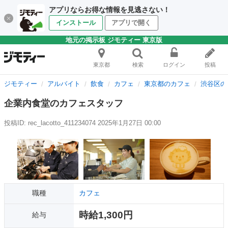
アプリならお得な情報を見逃さない！
インストール
アプリで開く
地元の掲示板 ジモティー 東京版
東京都
検索
ログイン
投稿
ジモティー
アルバイト
飲食
カフェ
東京都のカフェ
渋谷区の
企業内食堂のカフェスタッフ
投稿ID: rec_lacotto_411234074
2025年1月27日 00:00
職種
カフェ
時給1,300円
給与