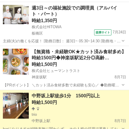
す！ 代官山の隠れ家焼鳥店で、未経験からプロを目指しませんか？ 新
東京
渋谷区
代官山駅
その他
隠れ家
週3日～の福祉施設での調理員（アルバイ
体制の中心メンバーとして、お店づくりを楽しみましょう！ ＝＝◇◆
ト・パート）
＝＝◇◆＝＝</b> <b...
時給1,350円
株式会社HITOWA
7月24日
提携サイト
板橋区
主婦(夫)の働くを応援！ [勤務日数]： 週3日~ 05:30~14:30 [勤務地・最
寄駅]： 東京都板橋区向原二丁目11番11号 CLASWELL小竹向原_13632
東京
板橋区
その他
【無資格・未経験OK★カット済み食材多め】
小竹向原駅徒歩6分 [職種名]：福祉施設での...
時給1500円◆神楽坂駅近2分◎高齢…
時給1,500円
株式会社ヒューマントラスト
神楽坂駅
8月7日
【PRポイント】 ＼カット済み食材多数で未経験も安心／ ◆勤務曜日
は選べます！ ◆神楽坂駅徒歩2分！綺麗で高級感ある施設 ◆管理栄養
東京
新宿区
神楽坂駅
キッチン
中野坂上駅徒歩1分 1500円以上
士や常勤スタッフ多数でフォロー万全 ◆お財布に優しい週払い制度あ
時給1,500円
り♪ 【...
trio
中野坂上駅
8月7日
barになりますが経験有無に関わらず、 その人柄の採用で募集しており