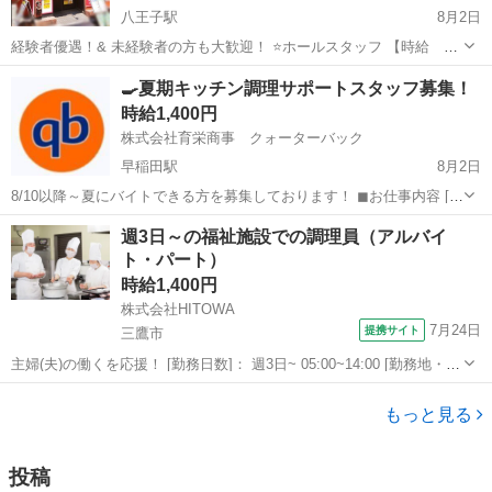
八王子駅
8月2日
経験者優遇！& 未経験者の方も大歓迎！ ⭐️ホールスタッフ 【時給
1226円】 30日間出勤後より土日は自給1250円 11:00〜ラスト（23:00
東京
八王子市
八王子駅
居酒屋
スタッフ
🍳夏期キッチン調理サポートスタッフ募集！
位）の間で3時間以上（時間相談可） ・時間応相談 ・学...
時給1,400円
株式会社育栄商事 クォーターバック
早稲田駅
8月2日
8/10以降～夏にバイトできる方を募集しております！ ◼お仕事内容 [基
本パターン] ①１日稼働の場合 （基本イメージ）7:00-18:00 コンサ
東京
新宿区
早稲田駅
その他
スタッフ
週3日～の福祉施設での調理員（アルバイ
ート、イベント、フェス、CM・TV収録などの現場にて、出演ア...
ト・パート）
時給1,400円
株式会社HITOWA
7月24日
提携サイト
三鷹市
主婦(夫)の働くを応援！ [勤務日数]： 週3日~ 05:00~14:00 [勤務地・最
寄駅]： 東京都三鷹市大沢4丁目15番6号 イリーゼ三鷹深大寺_10822 調
東京
三鷹市
その他
布駅徒歩22分 [職種名]：福祉施設での調理員（ア...
もっと見る
投稿