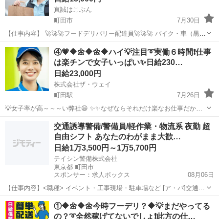
真誠はこぶん
町田市
7月30日
【仕事内容】 🚀🚀🚀フードデリバリー配達員🚀🚀🚀 バイク・車（黒ナ
ンバー必須）を使って配達いただきます。 重たいものがないので老若
東京
町田市
配送
1件
④💗🔶🌼🔷🌼🔶ハイ💡注目➰実働６時間❗️仕事
男女活躍中 ✅EC宅配が嫌いな方必見 ✅ 【どなたでも大歓...
は楽チンで女子いっぱい✨日給230…
日給23,000円
株式会社ザ・ウェイ
町田駅
7月26日
💡女子率が高～～～い弊社😄 ✨✨なぜならそれだけ楽なお仕事だから
(^^♪ 💛💛女子でも楽勝で出来ちゃうお仕事💛💛 実働６時間の仕事って
東京
町田市
町田駅
配送
ギグワーク
交通誘導警備/警備員/軽作業・物流系 夜勤 超
こんな感じですよ😄 午前中に３時間配送・・・ ゆっくりお...
自由シフト あなたのわがまま大歓…
日給1万3,500円～1万5,700円
テイシン警備株式会社
東京都 町田市
スポンサー：求人ボックス
08月06日
【仕事内容】<職種> イベント・工事現場・駐車場など [ア・パ]交通誘
導警備、警備員、軽作業・物流その他 <雇用形態> アルバイト・パー
アルバイト・パート
①🔶🌼🔷🌼今時フーデリ？🔶💡まだやってる
ト <給与> [ア・パ]日給13,500円～15,700円 交通費:一部支給 警備現場
の？➰全然稼げてないでしょ❗️此方の仕…
までの交...