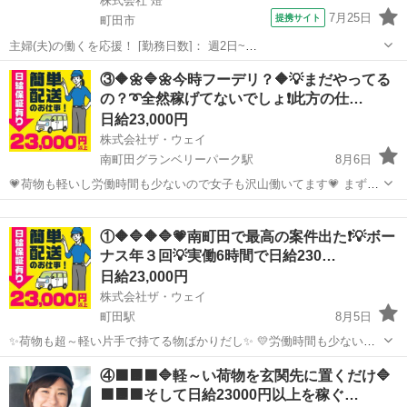
株式会社 燈
7月25日
提携サイト
町田市
主婦(夫)の働くを応援！ [勤務日数]： 週2日~
10:00~14:00/09:00~15:00/09:00~17:00/10:00~15:00/09:00~14:00 月/
東京
町田市
配送
③🔶🌼🔷🌼今時フーデリ？🔶💡まだやってる
火/水/木/金/土/日 などから選べます [...
の？➰全然稼げてないでしょ❗️此方の仕…
日給23,000円
株式会社ザ・ウェイ
南町田グランベリーパーク駅
8月6日
💗荷物も軽いし労働時間も少ないので女子も沢山働いてます💗 まずは
拠店に営業車で直行直帰❗️ 実働６時間の仕事ってこんな感じですよ😄
東京
町田市
南町田グランベリーパーク駅
配送
午前中に３時間配送・・・ ゆっくりお昼休み・・・ 午後から２時くら
①🔶🔷🔶🔷💗南町田で最高の案件出た❗️💡ボー
ギグワーク
いか...
ナス年３回💡実働6時間で日給230…
日給23,000円
株式会社ザ・ウェイ
町田駅
8月5日
✨荷物も超～軽い片手で持てる物ばかりだし✨ 💛労働時間も少ないの
で女子も沢山働いてます💛 ✨✨まずは拠店に営業車で直行直帰❗️ 実働６
東京
町田市
町田駅
配送
ギグワーク
④🟩🟧🟩🔷軽～い荷物を玄関先に置くだけ🔷
時間の仕事ってこんな感じですよ😄 まずはAM8時くらいに町田の倉
🟩🟧🟩そして日給23000円以上を稼ぐ…
庫...