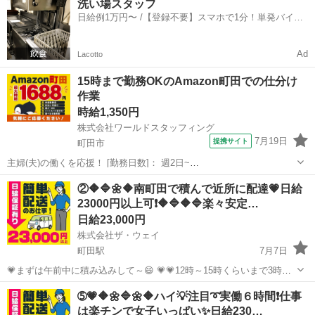
洗い場スタッフ
こんな感じですよ😄 午前中に３時間配送・・・ ゆっくりお...
日給例1万円〜 /【登録不要】スマホで1分！単発バイト
ギグワーク
一括検索✨
Ad
Lacotto
15時まで勤務OKのAmazon町田での仕分け
作業
時給1,350円
株式会社ワールドスタッフィング
7月19日
提携サイト
町田市
主婦(夫)の働くを応援！ [勤務日数]： 週2日~
08:00~15:00/08:00~18:00/22:00~07:00/22:00~08:00 月/火/水/木/金/土/
東京
町田市
配送
②🔶🔷🌼🔶南町田で積んで近所に配達💗日給
日 などから選べます [勤務地・最寄駅]： 東京...
23000円以上可❗️🔶🔷🔶🔷楽々安定…
日給23,000円
株式会社ザ・ウェイ
町田駅
7月7日
💗まずは午前中に積み込みして～😄 💗💗12時～15時くらいまで3時間
休憩～🎵 💗💗💗15時から19時くらいまで配送して業務終了～😄 こ～
東京
町田市
町田駅
配送
ギグワーク
➄💗🔶🌼🔷🌼🔶ハイ💡注目➰実働６時間❗️仕事
んな楽チンな仕事なので女子率が高～い弊社😄 💛💛💛女子でも楽...
は楽チンで女子いっぱい✨日給230…