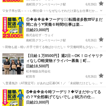
南町田グランベリーパーク駅
6月29日
💡女子率が高～～～い弊社😄 ✨✨なぜならそれだけ楽なお仕事だから
(^^♪ 💛💛女子でも楽勝で出来ちゃうお仕事💛💛 実働６時間の仕事って
東京
町田市
南町田グランベリーパーク駅
配送
①🔶🌼🔷🌼🔶フーデリ👉🏻転職者多数❗❗❗💡まだ
こんな感じですよ😄 午前中に３時間配送・・・ ゆっくりお...
間に合う➰実働６時間❗️仕事は楽…
ギグワーク
日給23,000円
株式会社ザ・ウェイ
南町田グランベリーパーク駅
6月26日
✨荷物も超～軽い片手で持てる物ばかりだし✨ 💛労働時間も少ないの
で女子も沢山働いてます💛 ✨✨まずは拠店に営業車で直行直帰❗️ 実働６
東京
町田市
南町田グランベリーパーク駅
配送
【日給１万8500円】週2日～OK！ロイヤリテ
時間の仕事ってこんな感じですよ😄 まずはAM8時くらいに町田の倉
ィなし◎軽貨物ドライバー募集｜町…
ギグワーク
庫...
日給18,500円
松本物販合同会社
町田市
6月26日
＼普通免許（AT限定可）があれば応募OK！／ 「未経験だけどしっか
り稼ぎたい」 「頑張った分だけ効率よく収入を増やしたい」 「働きや
東京
町田市
配送
荷物
➄🔶🌼🔷🌼今時フーデリ？🔶💡まだやってる
すい環境で長く続けたい」 そんな方にピッタリのお仕事です！ ━...
の？➰全然稼げてないでしょ❗️此方の仕…
日給23,000円