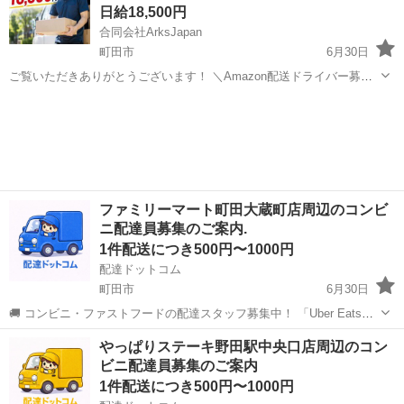
日給18,500円
合同会社ArksJapan
町田市
6月30日
ご覧いただきありがとうございます！ ＼Amazon配送ドライバー募集
／ 未経験歓迎！週払いOK！車両リースあり！ Amazonの商品を個人
東京
町田市
配送
Amazon
宅へお届けする 配送ドライバーを募集しております🚚 配...
ファミリーマート町田大蔵町店周辺のコンビ
ニ配達員募集のご案内.
1件配送につき500円〜1000円
配達ドットコム
町田市
6月30日
🚚 コンビニ・ファストフードの配達スタッフ募集中！ 「Uber Eats」
や「出前館」のように、配達専用アプリを使ってお仕事するスタイル
東京
町田市
配送
ファミリーマート
やっぱりステーキ野田駅中央口店周辺のコン
です。 オファー内容を見てから、受けるかどうかを自由に選べます！
ビニ配達員募集のご案内
✅ 業務内容...
1件配送につき500円〜1000円