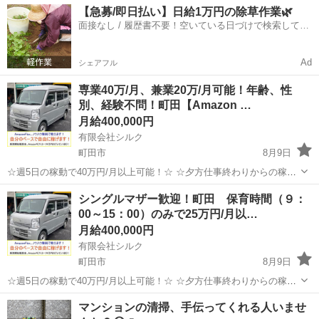
【急募/即日払い】日給1万円の除草作業🌿
面接なし / 履歴書不要！空いている日づけで検索して即
日はたらける✨
Ad
シェアフル
専業40万/月、兼業20万/月可能！年齢、性
別、経験不問！町田【Amazon …
月給400,000円
有限会社シルク
町田市
8月9日
☆週5日の稼動で40万円/月以上可能！☆ ☆夕方仕事終わりからの稼
働、休日の稼動で20万円/月以上可能！☆ ☆雇われない働き方、自由な
東京
町田市
配送
Amazon
シングルマザー歓迎！町田 保育時間（９：
スタイルでの働き方を【Amazon Flex】で始めましょう！☆ 個人事業
00～15：00）のみで25万円/月以…
主とし...
月給400,000円
有限会社シルク
町田市
8月9日
☆週5日の稼動で40万円/月以上可能！☆ ☆夕方仕事終わりからの稼
働、休日の稼動で20万円/月以上可能！☆ ☆雇われない働き方、自由な
東京
町田市
配送
Amazon
マンションの清掃、手伝ってくれる人いませ
スタイルでの働き方を【Amazon Flex】で始めましょう！☆ 個人事業