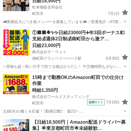
日給18,500円
松本物販合同会社
町田市
7月1日
🚛業務拡大につき新メンバーを募集しています🚛 ✅普通免許（AT限定
可）があればOK ✅未経験大歓迎 ✅学歴・職歴不問 ✅週2日～勤務
東京
町田市
配送
置き配
①🟥🟩🔶✨✨日給23000円➕年3回ボーナス💵
OK、副業OK ✅日給１万8500円保証 ✅置き配メイン ✅20代～50代...
支給💰週休2日制💰南町田から激ア…
日給23,000円
株式会社ザ・ウェイ
南町田グランベリーパーク駅
6月30日
✨荷物も超～軽い片手で持てる物ばかりだし✨ 💛労働時間も少ないの
で女子も沢山働いてます💛 ✨✨まずは拠店に営業車で直行直帰❗️ 実働６
東京
町田市
南町田グランベリーパーク駅
配送
15時まで勤務OKのAmazon町田での仕分け
時間の仕事ってこんな感じですよ😄 まずはAM8時くらいに町田の倉
作業
ギグワーク
庫...
時給1,350円
株式会社ワールドスタッフィング
7月19日
提携サイト
町田市
主婦(夫)の働くを応援！ [勤務日数]： 週2日~
08:00~15:00/08:00~18:00/22:00~07:00/22:00~08:00 月/火/水/木/金/土/
東京
町田市
配送
【日給18,500円｜Amazon配送ドライバー募
日 などから選べます [勤務地・最寄駅]： 東京...
集】🌟東京都町田市🌟未経験歓…