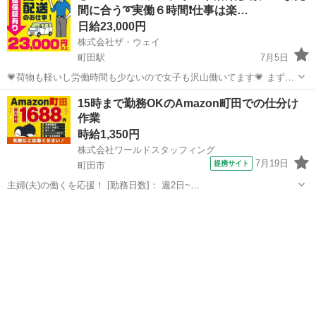
間に合う➰実働６時間❗️仕事は楽…
日給23,000円
株式会社ザ・ウェイ
町田駅
7月5日
💗荷物も軽いし労働時間も少ないので女子も沢山働いてます💗 まずは
拠店に営業車で直行直帰❗️ 実働６時間の仕事ってこんな感じですよ😄
東京
町田市
町田駅
配送
ギグワーク
15時まで勤務OKのAmazon町田での仕分け
午前中に３時間配送・・・ ゆっくりお昼休み・・・ 午後から２時くら
作業
いか...
時給1,350円
株式会社ワールドスタッフィング
7月19日
提携サイト
町田市
主婦(夫)の働くを応援！ [勤務日数]： 週2日~
08:00~15:00/08:00~18:00/22:00~07:00/22:00~08:00 月/火/水/木/金/土/
東京
町田市
配送
日 などから選べます [勤務地・最寄駅]： 東京...