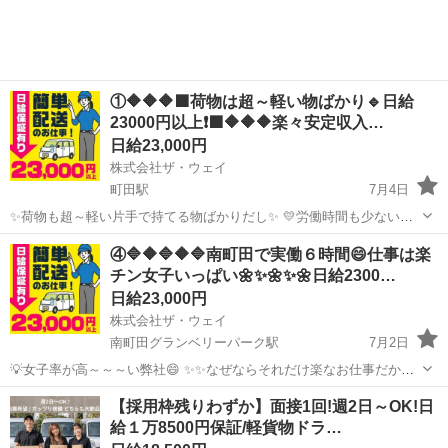
①🔶🔶🔶🟩荷物は超～軽い物ばかり🔹日給
23000円以上❗️🟩🔶🔶🔶楽々安定収入…
日給23,000円
株式会社ザ・ウェイ
町田駅
7月4日
✨荷物も超～軽い片手で持てる物ばかりだし✨ 💛労働時間も少ないの
で女子も沢山働いてます💛 ✨✨まずは拠店に営業車で直行直帰❗️ 実働６
東京
町田市
町田駅
配送
ギグワーク
④🔷🔶🔷🔶🔷南町田で実働６時間😄仕事は楽
時間の仕事ってこんな感じですよ😄 まずはAM8時くらいに町田の倉
チン女子いっぱい🌼✨🌼✨🌼日給2300…
庫...
日給23,000円
株式会社ザ・ウェイ
南町田グランベリーパーク駅
7月2日
💡女子率が高～～～い弊社😄 ✨✨なぜならそれだけ楽なお仕事だから
(^^♪ 💛💛女子でも楽勝で出来ちゃうお仕事💛💛 実働６時間の仕事って
東京
町田市
南町田グランベリーパーク駅
配送
【採用枠残りわずか】面接1回!週2日～OK!日
こんな感じですよ😄 午前中に３時間配送・・・ ゆっくりお...
給１万8500円保証/軽貨物ドラ…
ギグワーク