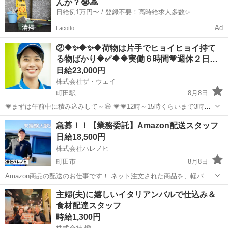
んか？😭🙏
主とし...
日給例1万円〜 / 登録不要！高時給求人多数✨
Ad
Lacotto
②🔶✨🔶✨🔶荷物は片手でヒョイヒョイ持て
る物ばかり🔷✅🔶🔷実働６時間💗週休２日…
日給23,000円
株式会社ザ・ウェイ
町田駅
8月8日
💗まずは午前中に積み込みして～😄 💗💗12時～15時くらいまで3時間
休憩～🎵 💗💗💗15時から19時くらいまで配送して業務終了～😄 こ～
東京
町田市
町田駅
配送
ギグワーク
急募！！【業務委託】Amazon配送スタッフ
んな楽チンな仕事なので女子率が高～い弊社😄 💛💛💛女子でも楽...
日給18,500円
株式会社ハレノヒ
町田市
8月8日
Amazon商品の配送のお仕事です！ ネット注文された商品を、軽バン
（軽自動車）でお客様宅へ配送していただきます。 置き配メインのた
東京
町田市
配送
スタッフ
主婦(夫)に嬉しいイタリアンバルで仕込み＆
め、対面対応は少なめです。 専用アプリを使用するので、土地勘がな
食材配達スタッフ
い方でも安心して配送でき...
時給1,300円