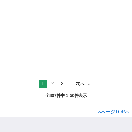
1
2
3
...
次へ
全807件中 1-50件表示
ページTOPへ
ジモティー
アルバイト
物流
配送
東京都の配送
町田市の配