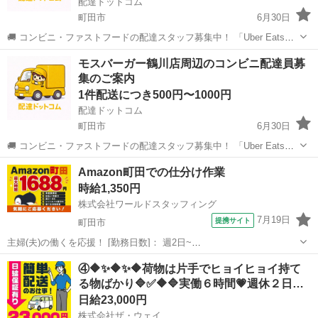
配達ドットコム
町田市
6月30日
🚚 コンビニ・ファストフードの配達スタッフ募集中！ 「Uber Eats」
や「出前館」のように、配達専用アプリを使ってお仕事するスタイル
東京
町田市
配送
ファストフード
モスバーガー鶴川店周辺のコンビニ配達員募
です。 オファー内容を見てから、受けるかどうかを自由に選べます！
集のご案内
✅ 業務内容...
1件配送につき500円〜1000円
配達ドットコム
町田市
6月30日
🚚 コンビニ・ファストフードの配達スタッフ募集中！ 「Uber Eats」
や「出前館」のように、配達専用アプリを使ってお仕事するスタイル
東京
町田市
配送
モスバーガー
Amazon町田での仕分け作業
です。 オファー内容を見てから、受けるかどうかを自由に選べます！
時給1,350円
✅ 業務内容...
株式会社ワールドスタッフィング
7月19日
提携サイト
町田市
主婦(夫)の働くを応援！ [勤務日数]： 週2日~
08:00~15:00/08:00~18:00/22:00~07:00/22:00~08:00 月/火/水/木/金/土/
東京
町田市
配送
④🔶✨🔶✨🔶荷物は片手でヒョイヒョイ持て
日 などから選べます [勤務地・最寄駅]： 東京...
る物ばかり🔷✅🔶🔷実働６時間💗週休２日…
日給23,000円
株式会社ザ・ウェイ