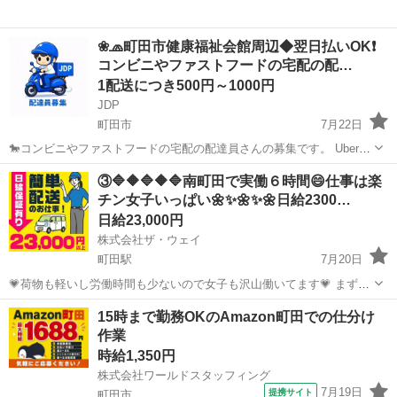
❀🧢町田市健康福祉会館周辺◆翌日払いOK❗️
コンビニやファストフードの宅配の配…
1配送につき500円～1000円
JDP
町田市
7月22日
🐎コンビニやファストフードの宅配の配達員さんの募集です。 Uber
eatsや出前館のように配達専用アプリを使用していただき、オファー
東京
町田市
配送
ファストフード
③🔷🔶🔷🔶🔷南町田で実働６時間😄仕事は楽
内容を確認していただいてから受ける受けないは自由となります。 配
チン女子いっぱい🌼✨🌼✨🌼日給2300…
達時の使用...
日給23,000円
株式会社ザ・ウェイ
町田駅
7月20日
💗荷物も軽いし労働時間も少ないので女子も沢山働いてます💗 まずは
拠店に営業車で直行直帰❗️ 実働６時間の仕事ってこんな感じですよ😄
東京
町田市
町田駅
配送
ギグワーク
15時まで勤務OKのAmazon町田での仕分け
午前中に３時間配送・・・ ゆっくりお昼休み・・・ 午後から２時くら
作業
いか...
時給1,350円
株式会社ワールドスタッフィング
7月19日
提携サイト
町田市