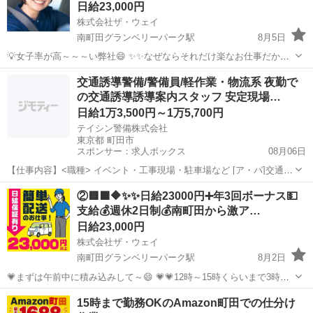
日給23,000円
株式会社ザ・ウェイ
南町田グランベリーパーク駅
8月5日
💡女子率が高～～～い弊社😄 ✨✨なぜならそれだけ楽なお仕事だから
(^^♪ 💛💛女子でも楽勝で出来ちゃうお仕事💛💛 実働６時間の仕事って
東京
町田市
南町田グランベリーパーク駅
配送
交通誘導警備/警備員/軽作業・物流系 夜勤で
こんな感じですよ😄 午前中に３時間配送・・・ ゆっくりお...
の交通誘導誘導案内スタッフ 安定現場…
ギグワーク
日給1万3,500円～1万5,700円
テイシン警備株式会社
東京都 町田市
スポンサー：求人ボックス
08月06日
【仕事内容】<職種> イベント・工事現場・駐車場など [ア・パ]交通誘
導警備、警備員、軽作業・物流その他 <雇用形態> アルバイト・パー
アルバイト・パート
②🟥🟩🔶✨✨日給23000円➕年3回ボーナス💵
ト <給与> [ア・パ]日給13,500円～15,700円 交通費:一部支給 警備現場
支給💰週休2日制💰南町田から激ア…
までの交...
日給23,000円
株式会社ザ・ウェイ
南町田グランベリーパーク駅
8月2日
💗まずは午前中に積み込みして～😄 💗💗12時～15時くらいまで3時間
休憩～🎵 💗💗💗15時から19時くらいまで配送して業務終了～😄 こ～
東京
町田市
南町田グランベリーパーク駅
配送
15時まで勤務OKのAmazon町田での仕分け
んな楽チンな仕事なので女子率が高～い弊社😄 💛💛💛女子でも楽...