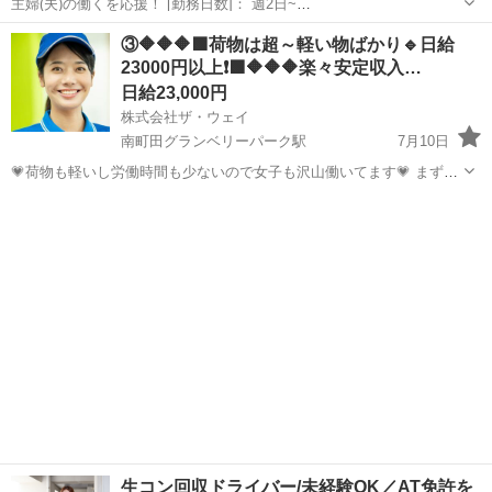
主婦(夫)の働くを応援！ [勤務日数]： 週2日~
08:00~15:00/08:00~18:00/22:00~07:00/22:00~08:00 月/火/水/木/金/土/
東京
町田市
配送
③🔶🔶🔶🟩荷物は超～軽い物ばかり🔹日給
日 などから選べます [勤務地・最寄駅]： 東京...
23000円以上❗️🟩🔶🔶🔶楽々安定収入…
日給23,000円
株式会社ザ・ウェイ
南町田グランベリーパーク駅
7月10日
💗荷物も軽いし労働時間も少ないので女子も沢山働いてます💗 まずは
拠店に営業車で直行直帰❗️ 実働６時間の仕事ってこんな感じですよ😄
東京
町田市
南町田グランベリーパーク駅
配送
午前中に３時間配送・・・ ゆっくりお昼休み・・・ 午後から２時くら
ギグワーク
いか...
生コン回収ドライバー/未経験OK／AT免許を