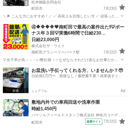
松本物販合同会社
町田市
7月23日
＼🌟 こんな方におすすめ！／ ✅ 高収入を目指したい方 ✅ 頑張った分
だけ稼ぎたい方 ✅ 副業・Wワークをしたい方 ✅ 自由な働き方をした
東京
町田市
配送
④🔶🔷🔶🔷💗南町田で最高の案件出た❗️💡ボー
い方 ✅ 安定した仕事を探している方 配達時は専用...
ナス年３回💡実働6時間で日給230…
日給23,000円
株式会社ザ・ウェイ
南町田グランベリーパーク駅
7月22日
💡女子率が高～～～い弊社😄 ✨✨なぜならそれだけ楽なお仕事だから
(^^♪ 💛💛女子でも楽勝で出来ちゃうお仕事💛💛 実働６時間の仕事って
東京
町田市
南町田グランベリーパーク駅
配送
お皿洗い手伝ってくれる方、いませんか？🥹
こんな感じですよ😄 午前中に３時間配送・・・ ゆっくりお...
日給例1万円〜 面接なし / 履歴書不要！就業後すぐに
ギグワーク
お給料がもらえる✨
Ad
シェアフル
敷地内外での車両回送や洗車作業
時給1,450円
パーソルフィールドスタッフ株式会社 神奈川コーディネートセンター
7月22日
提携サイト
町田市