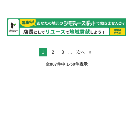
1
2
3
...
次へ
全807件中 1-50件表示