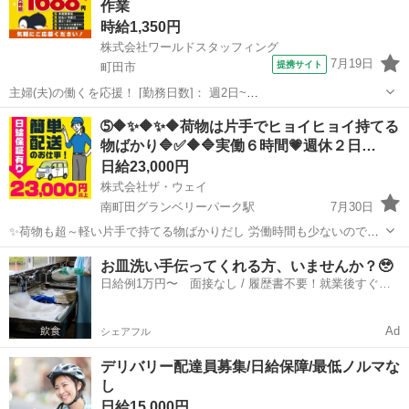
作業
ギグワーク
時給1,350円
株式会社ワールドスタッフィング
7月19日
提携サイト
町田市
主婦(夫)の働くを応援！ [勤務日数]： 週2日~
08:00~15:00/08:00~18:00/22:00~07:00/22:00~08:00 月/火/水/木/金/土/
東京
町田市
配送
➄🔶✨🔶✨🔶荷物は片手でヒョイヒョイ持てる
日 などから選べます [勤務地・最寄駅]： 東京...
物ばかり🔷✅🔶🔷実働６時間💗週休２日…
日給23,000円
株式会社ザ・ウェイ
南町田グランベリーパーク駅
7月30日
✨荷物も超～軽い片手で持てる物ばかりだし 労働時間も少ないので女
子も沢山働いてます💗 ⭐️よくある大手宅配業者の様に1個配送する事に
東京
町田市
南町田グランベリーパーク駅
配送
お皿洗い手伝ってくれる方、いませんか？🥹
いくら・・・といった完全歩合制の個配送ではありません。 ⭐️1日の配
日給例1万円〜 面接なし / 履歴書不要！就業後すぐに
ギグワーク
送個数...
お給料がもらえる✨
Ad
シェアフル
デリバリー配達員募集/日給保障/最低ノルマな
し
日給15,000円