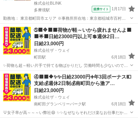
株式会社BLINK
1月17日
提携サイト
多摩境駅
勤務地： 東京都町田市エリア ※事務所所在地：東京都稲城市百村
1613-4 ファーストヒル101【株式会社BLINK】 東京都稲城市百村1613-
東京
町田市
多摩境駅
配送
➄🟧🔷🟧🟩荷物が軽～いから疲れませんよ🟩
4 ファーストヒル101 ＼直行直帰ではありません♪／ 朝は事務所に出社
🟧🌟🟧日給23000円以上可💲週休2日…
し...
日給23,000円
株式会社ザ・ウェイ
町田駅
6月18日
✨荷物も超～軽い片手で持てる物ばかりだし 労働時間も少ないので女
子も沢山働いてます💗 ⭐️よくある大手宅配業者の様に1個配送する事に
東京
町田市
町田駅
配送
ギグワーク
④🟥🟩🔶✨✨日給23000円➕年3回ボーナス💵
いくら・・・といった完全歩合制の個配送ではありません。 ⭐️1日の配
支給💰週休2日制💰南町田から激ア…
送個数...
日給23,000円
株式会社ザ・ウェイ
南町田グランベリーパーク駅
6月18日
💡女子率が高～～～い弊社😄 ✨✨なぜならそれだけ楽なお仕事だから
(^^♪ 💛💛女子でも楽勝で出来ちゃうお仕事💛💛 実働６時間の仕事って
東京
町田市
南町田グランベリーパーク駅
配送
こんな感じですよ😄 午前中に３時間配送・・・ ゆっくりお...
ギグワーク