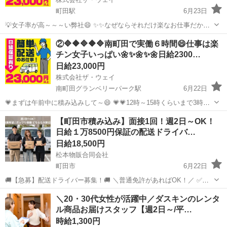
町田駅
6月23日
💡女子率が高～～～い弊社😄 ✨✨なぜならそれだけ楽なお仕事だから
(^^♪ 💛💛女子でも楽勝で出来ちゃうお仕事💛💛 実働６時間の仕事って
東京
町田市
町田駅
配送
ギグワーク
②🔷🔶🔷🔶🔷南町田で実働６時間😄仕事は楽
こんな感じですよ😄 午前中に３時間配送・・・ ゆっくりお...
チン女子いっぱい🌼✨🌼✨🌼日給2300…
日給23,000円
株式会社ザ・ウェイ
南町田グランベリーパーク駅
6月22日
💗まずは午前中に積み込みして～😄 💗💗12時～15時くらいまで3時間
休憩～🎵 💗💗💗15時から19時くらいまで配送して業務終了～😄 こ～
東京
町田市
南町田グランベリーパーク駅
配送
【町田市積み込み】面接1回！週2日～OK！
んな楽チンな仕事なので女子率が高～い弊社😄 💛💛💛女子でも楽...
日給１万8500円保証の配送ドライバ…
ギグワーク
日給18,500円
松本物販合同会社
町田市
6月22日
🚚【急募】配送ドライバー募集！🚚 ＼普通免許があればOK！／ ✅学
歴不問 ✅職歴不問 ✅配送経験不問 ✅未経験歓迎 20代～50代まで幅広
東京
町田市
配送
荷物
＼20・30代女性が活躍中／ダスキンのレンタ
く活躍中！ 未経験からスタートしたスタッフも多数在籍して...
ル商品お届けスタッフ【週2日～/平…
時給1,300円