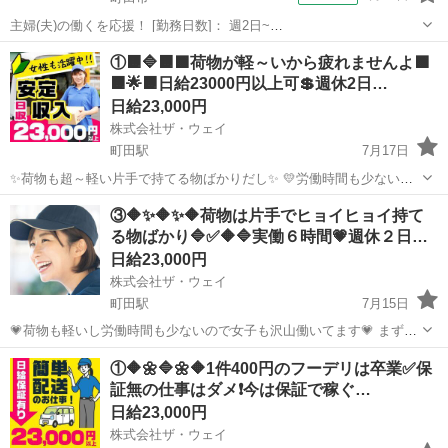
主婦(夫)の働くを応援！ [勤務日数]： 週2日~
08:00~15:00/08:00~18:00/22:00~07:00/22:00~08:00 月/火/水/木/金/土/
東京
町田市
配送
①🟧🔷🟧🟩荷物が軽～いから疲れませんよ🟩
日 などから選べます [勤務地・最寄駅]： 東京...
🟧🌟🟧日給23000円以上可💲週休2日…
日給23,000円
株式会社ザ・ウェイ
町田駅
7月17日
✨荷物も超～軽い片手で持てる物ばかりだし✨ 💛労働時間も少ないの
で女子も沢山働いてます💛 ✨✨まずは拠店に営業車で直行直帰❗️ 実働６
東京
町田市
町田駅
配送
ギグワーク
③🔶✨🔶✨🔶荷物は片手でヒョイヒョイ持て
時間の仕事ってこんな感じですよ😄 まずはAM8時くらいに町田の倉
る物ばかり🔷✅🔶🔷実働６時間💗週休２日…
庫...
日給23,000円
株式会社ザ・ウェイ
町田駅
7月15日
💗荷物も軽いし労働時間も少ないので女子も沢山働いてます💗 まずは
拠店に営業車で直行直帰❗️ 実働６時間の仕事ってこんな感じですよ😄
東京
町田市
町田駅
配送
ギグワーク
①🔶🌼🔷🌼🔶1件400円のフーデリは卒業✅保
午前中に３時間配送・・・ ゆっくりお昼休み・・・ 午後から２時くら
証無の仕事はダメ❗️今は保証で稼ぐ…
いか...
日給23,000円
株式会社ザ・ウェイ