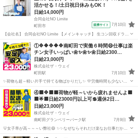
活かせる！/土日祝日休みもOK！
日給14,000円
合同会社NO Limite
7月10日
提携サイト
町田市
【会社名】 合同会社NO Limite 【メインキャッチ】 生コン回収ドライ
バー/未経験OK／AT免許を活かせる！/土日祝日休みもOK！ 【お仕事
東京
町田市
配送
①🔷🔶🔷🔶🔷南町田で実働６時間😄仕事は楽
内容】 【町田市】生コンの試験・回収ドライバー ーーーーーーーーー
チン女子いっぱい🌼✨🌼✨🌼日給2300…
ーーーー...
日給23,000円
株式会社ザ・ウェイ
町田駅
7月10日
✨荷物も超～軽い片手で持てる物ばかりだし✨ 💛労働時間も少ないの
で女子も沢山働いてます💛 ✨✨まずは拠店に営業車で直行直帰❗️ 実働６
東京
町田市
町田駅
配送
ギグワーク
④🟧🔷🟧🟩荷物が軽～いから疲れませんよ🟩
時間の仕事ってこんな感じですよ😄 まずはAM8時くらいに町田の倉
🟧🌟🟧日給23000円以上可💲週休2日…
庫...
日給23,000円
株式会社ザ・ウェイ
南町田グランベリーパーク駅
7月9日
💡女子率が高～～～い弊社😄 ✨✨なぜならそれだけ楽なお仕事だから
(^^♪ 💛💛女子でも楽勝で出来ちゃうお仕事💛💛 実働６時間の仕事って
東京
町田市
南町田グランベリーパーク駅
配送