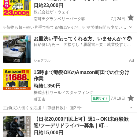
日給23,000円
株式会社ザ・ウェイ
南町田グランベリーパーク駅
7月24日
✨荷物も超～軽い片手で持てる物ばかりだし✨ 💛労働時間も少ないの
で女子も沢山働いてます💛 ✨✨まずは拠店に営業車で直行直帰❗️ 実働６
東京
町田市
南町田グランベリーパーク駅
配送
お皿洗い手伝ってくれる方、いませんか？🥹
時間の仕事ってこんな感じですよ😄 まずはAM8時くらいに町田の倉
日給例1万円〜 面接なし / 履歴書不要！就業後すぐに
ギグワーク
庫...
お給料がもらえる✨
Ad
シェアフル
15時まで勤務OKのAmazon町田での仕分け
作業
時給1,350円
株式会社ワールドスタッフィング
7月19日
提携サイト
町田市
主婦(夫)の働くを応援！ [勤務日数]： 週2日~
08:00~15:00/08:00~18:00/22:00~07:00/22:00~08:00 月/火/水/木/金/土/
東京
町田市
配送
【日収20,000円以上可】週1～OK!未経験歓
日 などから選べます [勤務地・最寄駅]： 東京...
迎!フーデリドライバー募集｜町…
日給15,000円