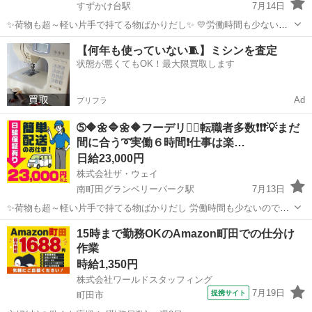
すずかけ台駅
7月14日
✨荷物も超～軽い片手で持てる物ばかりだし✨ 💛労働時間も少ないの
で女子も沢山働いてます💛 ✨✨まずは拠店に営業車で直行直帰❗️ 実働６
東京
町田市
すずかけ台駅
配送
ギグワーク
【何年も使っていない🧵】ミシンを査定
時間の仕事ってこんな感じですよ😄 まずはAM8時くらいに町田の倉
状態が悪くてもOK！最大限買取します
庫...
Ad
プリフラ
➄🔶🌼🔷🌼🔶フーデリ👉🏻転職者多数❗❗❗💡まだ
間に合う➰実働６時間❗️仕事は楽…
日給23,000円
株式会社ザ・ウェイ
南町田グランベリーパーク駅
7月13日
✨荷物も超～軽い片手で持てる物ばかりだし 労働時間も少ないので女
子も沢山働いてます💗 ⭐️よくある大手宅配業者の様に1個配送する事に
東京
町田市
南町田グランベリーパーク駅
配送
15時まで勤務OKのAmazon町田での仕分け
いくら・・・といった完全歩合制の個配送ではありません。 ⭐️1日の配
作業
ギグワーク
送個数...
時給1,350円
株式会社ワールドスタッフィング
7月19日
提携サイト
町田市