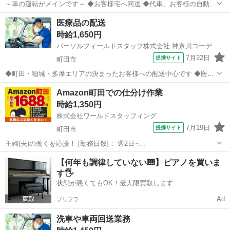
～車の運転がメインです～ ◆お客様宅へ回送 ◆代車、お客様の自動車
を運転 ◆洗車機の操作 ◆洗車後のふき上げと車内清掃 ◆※車種：軽
東京
町田市
配送
医療品の配送
自動車～ミニバン ◆車が好きなあなたにピッタリ◎ ◆ひとりで外回り
時給1,650円
♪ ◆車の回送がメイ...
パーソルフィールドスタッフ株式会社 神奈川コーディネートセンター
7月22日
提携サイト
町田市
◆町田・稲城・多摩エリアの決まったお客様への配送中心です ◆医療
機関へ医療品を配送 ◆荷物の積込み・納品作業 ◆ハンディ端末で受領
東京
町田市
配送
Amazon町田での仕分け作業
確認 ◆帰社後の伝票照合・報告業務 ◆AT限定OK！配送未経験でも
時給1,350円
OJT研修ありで安心...
株式会社ワールドスタッフィング
7月19日
提携サイト
町田市
主婦(夫)の働くを応援！ [勤務日数]： 週2日~
08:00~15:00/08:00~18:00/22:00~07:00/22:00~08:00 月/火/水/木/金/土/
東京
町田市
配送
【何年も調律していない🎹】ピアノを買いま
日 などから選べます [勤務地・最寄駅]： 東京...
す🖐️
状態が悪くてもOK！最大限買取します
Ad
プリフラ
洗車や車両回送業務