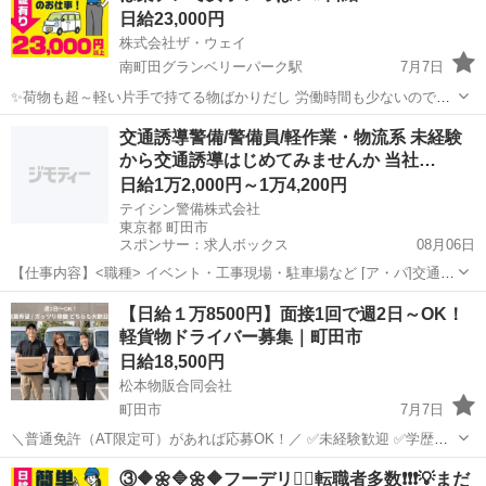
日給23,000円
株式会社ザ・ウェイ
南町田グランベリーパーク駅
7月7日
✨荷物も超～軽い片手で持てる物ばかりだし 労働時間も少ないので女
子も沢山働いてます💗 ⭐️よくある大手宅配業者の様に1個配送する事に
東京
町田市
南町田グランベリーパーク駅
配送
交通誘導警備/警備員/軽作業・物流系 未経験
いくら・・・といった完全歩合制の個配送ではありません。 ⭐️1日の配
から交通誘導はじめてみませんか 当社…
ギグワーク
送個数...
日給1万2,000円～1万4,200円
テイシン警備株式会社
東京都 町田市
スポンサー：求人ボックス
08月06日
【仕事内容】<職種> イベント・工事現場・駐車場など [ア・パ]交通誘
導警備、警備員、軽作業・物流その他 <雇用形態> アルバイト・パー
アルバイト・パート
【日給１万8500円】面接1回で週2日～OK！
ト <給与> [ア・パ]日給12,000円～14,200円 交通費:一部支給 警備現場
軽貨物ドライバー募集｜町田市
までの交...
日給18,500円
松本物販合同会社
町田市
7月7日
＼普通免許（AT限定可）があれば応募OK！／ ✅未経験歓迎 ✅学歴・
職歴不問 ✅日給１万8500円固定保証 ✅週2日から勤務OK ✅置き配メイ
東京
町田市
配送
スタッフ
③🔶🌼🔷🌼🔶フーデリ👉🏻転職者多数❗❗❗💡まだ
ン ✅20代～50代活躍中 ━━━━━━━━━━━━━━━ ...