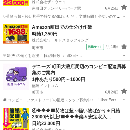
株式会社ザ・ウェイ
南町田グランベリーパーク駅
6月25日
✨荷物も超～軽い片手で持てる物ばかりだし 労働時間も少ないので女
子も沢山働いてます💗 ⭐️よくある大手宅配業者の様に1個配送する事に
東京
町田市
南町田グランベリーパーク駅
配送
Amazon町田での仕分け作業
いくら・・・といった完全歩合制の個配送ではありません。 ⭐️1日の配
ギグワーク
時給1,350円
送個数...
株式会社ワールドスタッフィング
7月19日
提携サイト
町田市
主婦(夫)の働くを応援！ [勤務日数]： 週2日~
08:00~15:00/08:00~18:00/22:00~07:00/22:00~08:00 月/火/水/木/金/土/
東京
町田市
配送
デニーズ 町田大蔵店周辺のコンビニ配達員募
日 などから選べます [勤務地・最寄駅]： 東京...
集のご案内
1件あたり500円～1000円
配達ドットコム
町田市
6月24日
🚚 コンビニ・ファストフードの配達スタッフ募集中！ 「Uber Eats」
や「出前館」のように、配達専用アプリを使ってお仕事するスタイル
東京
町田市
配送
ファストフード
④🔶🔶🔶🟩荷物は超～軽い物ばかり🔹日給
です。 オファー内容を見てから、受けるかどうかを自由に選べます！
23000円以上❗️🟩🔶🔶🔶楽々安定収入…
✅ 業務内容...
日給23,000円
株式会社ザ・ウェイ