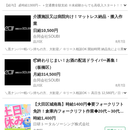
【給与】 💰時給1300円～ ＋交通費全額支給 ※未経験からでも高収入スタート！！！ 
東京
品川区
倉庫
スタッフ
介護施設又は病院向け！マットレス納品・搬入作
業
日給10,500円
合同会社SOUBI
品川区
8月7日
＼黒ナンバー軽バン持ちの方、大歓迎／ ※リース相談OK 開始時間 納品先により異なる
東京
品川区
配送
介護施設
📦終わりじまい！お酒の配送ドライバー募集！
（板橋区）
月給314,500円
合同会社SOUBI
品川区
8月7日
＼黒ナンバー軽バン持ちの方、大歓迎／ ※リース相談OK ✨ 高日当 12,580円／日 ✨ 早く
東京
品川区
配送
【大田区城南島】時給1400円◆要フォークリフト
免許！倉庫内フォークリフト作業◆20代～30代活
躍中
時給1,400円
日研トータルソーシング株式会社