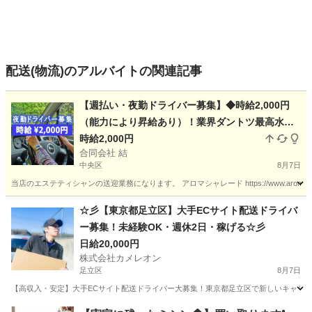
配送(物流)のアルバイトの関連記事
【週払い・夜勤ドライバー募集】◆時給2,000円
（能力により昇給あり）！業界ダントツ最高水準
時給2,000円
の待遇です！ ★自家用車の持ち込みが必須です
合同会社 結
中央区
8月7日
当店のエステティシャンの送迎業務になります。 アロマシャレード https://www.aroma-c
東京
中央区
ドライバー
時給
☆彡【東京都足立区】大手ECサイト配送ドライバ
ー募集！未経験OK・週休2日・稼げる☆彡
日給20,000円
株式会社カメレオン
足立区
8月7日
【高収入・安定】大手ECサイト配送ドライバー大募集！東京都足立区で新しいキャリア
東京
足立区
ドライバー
積み込み