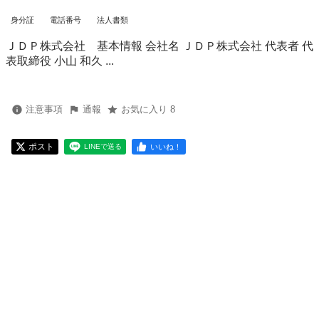
身分証
電話番号
法人書類
ＪＤＰ株式会社 基本情報 会社名 ＪＤＰ株式会社 代表者 代
表取締役 小山 和久 ...
注意事項
通報
お気に入り 8
ポスト
いいね！
LINEで送る