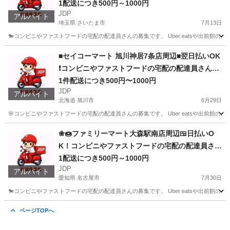
1配送につき500円～1000円
JDP
アルバイト
埼玉県 さいたま市
7月13日
🐎コンビニやファストフードの宅配の配達員さんの募集です。 Uber eatsや出前館
埼玉
さいたま市
配送
ファストフード
■セイコーマート 旭川神居7条店周辺■翌日払いOK
❗️コンビニやファストフードの宅配の配達員さんの
募集です。
1件配送につき500円〜1000円
JDP
アルバイト
北海道 旭川市
6月29日
🌸コンビニやファストフードの宅配の配達員さんの募集です。 Uber eatsや出前館
北海道
旭川市
配送
ファストフード
❀🍩ファミリーマート大森駅南店周辺🍱日払いO
K！コンビニやファストフードの宅配の配達員さん
の募集です！
1配送につき500円～1000円
JDP
アルバイト
愛知県 名古屋市
7月30日
🐎コンビニやファストフードの宅配の配達員さんの募集です。 Uber eatsや出前館
愛知
名古屋市
配送
ファストフード
ページTOPへ