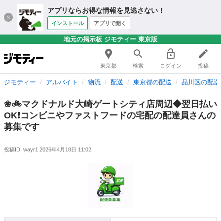
アプリならお得な情報を見逃さない！
インストール
アプリで開く
地元の掲示板 ジモティー 東京版
東京都
検索
ログイン
投稿
ジモティー
アルバイト
物流
配送
東京都の配送
品川区の配送
❀🚲マクドナルド大崎ゲートシティ店周辺◆翌日払い
OK❗️コンビニやファストフードの宅配の配達員さんの
募集です
投稿ID: wayr1
2026年4月18日 11:02