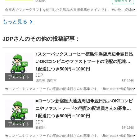
大森駅
提携サイト
倉庫内でフォークリフトを使用した乳製品の運搬業務がメインです。その他、資材の入出荷
東京
大田区
大森駅
ドライバー
もっと見る
JDP
さんのその他の投稿記事：
♪スターバックスコーヒー徳島沖浜店周辺◆翌日払
いOK❗️コンビニやファストフードの宅配の配達員
さんの募集です
1配送につき500円～1000円
JDP
アルバイト
徳島県 徳島市
5月19日
🐎コンビニやファストフードの宅配の配達員さんの募集です。 Uber eatsや出前館
徳島
徳島市
配送
ファストフード
■ローソン新宿医大通店周辺◆翌日払いOK❗️コンビ
ニやファストフードの宅配の配達員さんの募集で
す
1配送につき500円～1000円
JDP
アルバイト
新宿区
6月19日
🐎コンビニやファストフードの宅配の配達員さんの募集です。 Uber eatsや出前館