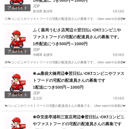
1件配送につき500円～1000円
JDP
アルバイト
新潟県 新潟市
5月19日
◎🐎コンビニやファストフードの宅配の配達員さんの募集です。 Uber eatsや出前
新潟
新潟市
配送
ファストフード
ふく薬局うむさ店周辺☆翌日払いOK❗️コンビニや
ファストフードの宅配の配達員さんの募集です。
1件配送につき500円～1000円
JDP
アルバイト
沖縄県 名護市
6月29日
🧰🐎コンビニやファストフードの宅配の配達員さんの募集です。 Uber eatsや出
沖縄
名護市
配送
ファストフード
❀🧢桑袋大橋周辺◆翌日払いOK❗️コンビニやファス
トフードの宅配の配達員さんの募集です
1配送につき500円～1000円
JDP
アルバイト
足立区
7月18日
🐎コンビニやファストフードの宅配の配達員さんの募集です。 Uber eatsや出前館
東京
足立区
配送
ファストフード
❀🌻安楽亭浦和三室店周辺◆翌日払いOK❗️コンビニ
やファストフードの宅配の配達員さんの募集です