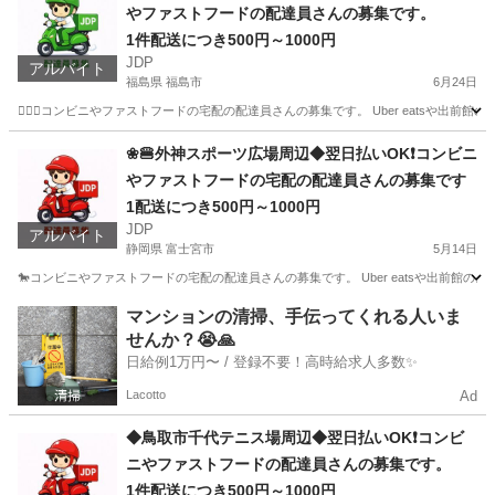
やファストフードの配達員さんの募集です。
1件配送につき500円～1000円
JDP
アルバイト
福島県 福島市
6月24日
🏄‍♀️🐎コンビニやファストフードの宅配の配達員さんの募集です。 Uber eatsや
福島
福島市
配送
ファストフード
❀🍔外神スポーツ広場周辺◆翌日払いOK❗️コンビニ
やファストフードの宅配の配達員さんの募集です
1配送につき500円～1000円
JDP
アルバイト
静岡県 富士宮市
5月14日
🐎コンビニやファストフードの宅配の配達員さんの募集です。 Uber eatsや出前館
静岡
富士宮市
配送
ファストフード
マンションの清掃、手伝ってくれる人いま
せんか？😭🙏
日給例1万円〜 / 登録不要！高時給求人多数✨
Lacotto
Ad
◆鳥取市千代テニス場周辺◆翌日払いOK❗️コンビ
ニやファストフードの配達員さんの募集です。
1件配送につき500円～1000円