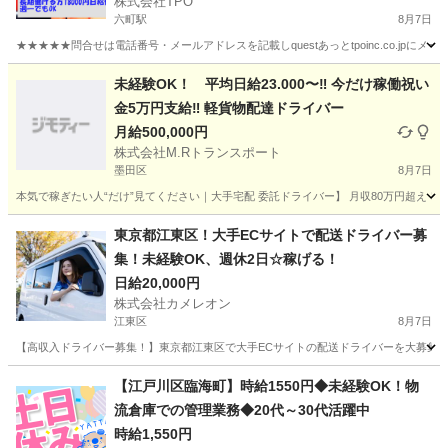
株式会社TPO
六町駅
8月7日
★★★★★問合せは電話番号・メールアドレスを記載しquestあっとtpoinc.co.jpにメー
東京
足立区
六町駅
引越し
給料
未経験OK！ 平均日給23.000〜‼️ 今だけ稼働祝い
金5万円支給‼️ 軽貨物配達ドライバー
月給500,000円
株式会社M.Rトランスポート
墨田区
8月7日
本気で稼ぎたい人“だけ”見てください｜大手宅配 委託ドライバー】 月収80万円超え！現実
東京
墨田区
配送
一日
東京都江東区！大手ECサイトで配送ドライバー募
集！未経験OK、週休2日☆稼げる！
日給20,000円
株式会社カメレオン
江東区
8月7日
【高収入ドライバー募集！】東京都江東区で大手ECサイトの配送ドライバーを大募集！日給
東京
江東区
ドライバー
積み込み
【江戸川区臨海町】時給1550円◆未経験OK！物
流倉庫での管理業務◆20代～30代活躍中
時給1,550円