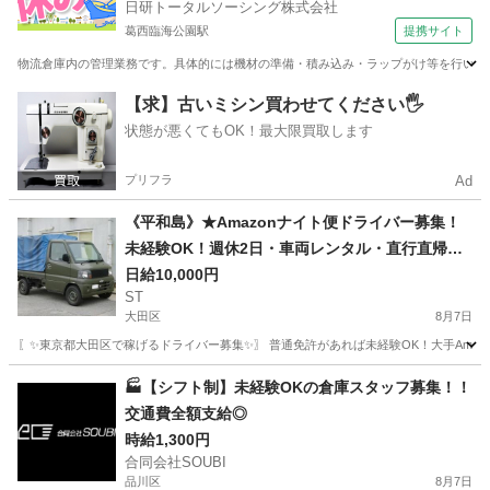
日研トータルソーシング株式会社
葛西臨海公園駅
提携サイト
物流倉庫内の管理業務です。具体的には機材の準備・積み込み・ラップがけ等を行います
東京
江戸川区
葛西臨海公園駅
ドライバー
【求】古いミシン買わせてください🖐️
状態が悪くてもOK！最大限買取します
プリフラ
Ad
《平和島》★Amazonナイト便ドライバー募集！
未経験OK！週休2日・車両レンタル・直行直帰で
稼ぐ！
日給10,000円
ST
大田区
8月7日
〖✨東京都大田区で稼げるドライバー募集✨〗 普通免許があれば未経験OK！大手Amaz
東京
大田区
ドライバー
Amazon
🏭【シフト制】未経験OKの倉庫スタッフ募集！！
交通費全額支給◎
時給1,300円
合同会社SOUBI
品川区
8月7日