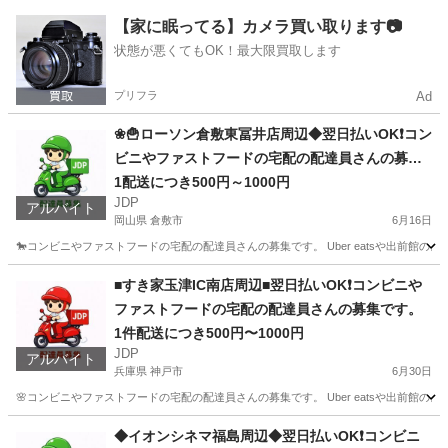
東京
新宿区
配送
ファストフード
【家に眠ってる】カメラ買い取ります📷
状態が悪くてもOK！最大限買取します
プリフラ
Ad
❀🍟ローソン倉敷東冨井店周辺◆翌日払いOK❗️コン
ビニやファストフードの宅配の配達員さんの募集
です
1配送につき500円～1000円
JDP
アルバイト
岡山県 倉敷市
6月16日
🐎コンビニやファストフードの宅配の配達員さんの募集です。 Uber eatsや出前館
岡山
倉敷市
配送
ファストフード
■すき家玉津IC南店周辺■翌日払いOK❗️コンビニや
ファストフードの宅配の配達員さんの募集です。
1件配送につき500円〜1000円
JDP
アルバイト
兵庫県 神戸市
6月30日
🌸コンビニやファストフードの宅配の配達員さんの募集です。 Uber eatsや出前館
兵庫
神戸市
配送
ファストフード
◆イオンシネマ福島周辺◆翌日払いOK❗️コンビニ