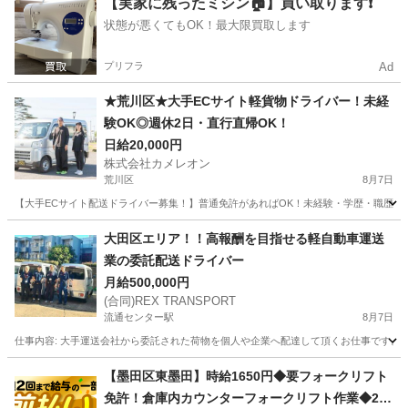
【実家に残ったミシン🏠】買い取ります❗️
状態が悪くてもOK！最大限買取します
プリフラ
Ad
★荒川区★大手ECサイト軽貨物ドライバー！未経
験OK◎週休2日・直行直帰OK！
日給20,000円
株式会社カメレオン
荒川区
8月7日
【大手ECサイト配送ドライバー募集！】普通免許があればOK！未経験・学歴・職歴一
東京
荒川区
ドライバー
積み込み
大田区エリア！！高報酬を目指せる軽自動車運送
業の委託配送ドライバー
月給500,000円
(合同)REX TRANSPORT
流通センター駅
8月7日
仕事内容: 大手運送会社から委託された荷物を個人や企業へ配達して頂くお仕事です。 ア
東京
大田区
流通センター駅
配送
出来高制
【墨田区東墨田】時給1650円◆要フォークリフト
免許！倉庫内カウンターフォークリフト作業◆20