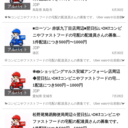
JDP
アルバイト
鳥取県 鳥取市
6月30日
🍁🐎コンビニやファストフードの宅配の配達員さんの募集です。 Uber eatsや出
鳥取
鳥取市
配送
ファストフード
■ローソン 赤坂九丁目店周辺■翌日払いOK❗️コンビ
ニやファストフードの宅配の配達員さんの募集で
す。
1件配送につき500円〜1000円
JDP
アルバイト
港区
6月30日
🌸コンビニやファストフードの宅配の配達員さんの募集です。 Uber eatsや出前館
東京
港区
配送
ファストフード
❀🍩ショッピングマルス安城アンフォーレ店周辺
◆翌日払いOK❗️コンビニやファストフードの宅配
の配達員さんの募集です
1配送につき500円～1000円
JDP
アルバイト
愛知県 安城市
7月28日
🐎コンビニやファストフードの宅配の配達員さんの募集です。 Uber eatsや出前館
愛知
安城市
配送
ファストフード
松野尾簡易郵便局周辺☆翌日払いOK❗️コンビニや
ファストフードの宅配の配達員さんの募集です。