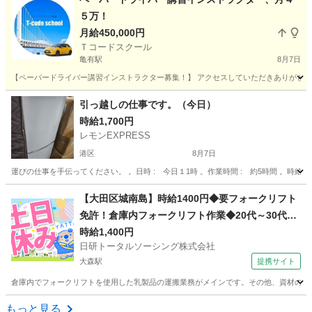
５万！
月給450,000円
Ｔコードスクール
亀有駅
8月7日
【ペーパードライバー講習インストラクター募集！】 アクセスしていただきありがとうご
東京
足立区
亀有駅
ドライバー
ペーパードライバー
引っ越しの仕事です。（今日）
時給1,700円
レモンEXPRESS
港区
8月7日
運びの仕事を手伝ってください。 。日時 : 今日１1時 。作業時間 : 約5時間 。時給 : 
東京
港区
引越し
昼ご飯
【大田区城南島】時給1400円◆要フォークリフト
免許！倉庫内フォークリフト作業◆20代～30代活
躍中
時給1,400円
日研トータルソーシング株式会社
大森駅
提携サイト
倉庫内でフォークリフトを使用した乳製品の運搬業務がメインです。その他、資材の入出荷
東京
大田区
大森駅
ドライバー
もっと見る