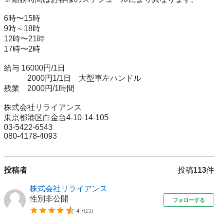
6時〜15時

9時～18時

12時〜21時

17時〜2時

給与 16000円/1日

　　　2000円1/1日　大型車左ハンドル

残業　2000円/1時間

株式会社リライアンス

東京都港区白金台4-10-14-105

03-5422-6543

080-4178-4093
投稿者
投稿
113
件
株式会社リライアンス
性別非公開
フォローする
4.7
(
21
)