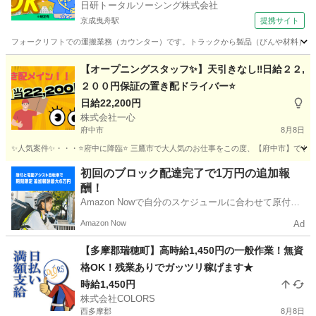
日研トータルソーシング株式会社
京成曳舟駅
提携サイト
フォークリフトでの運搬業務（カウンター）です。トラックから製品（びんや材料）を積
東京
墨田区
京成曳舟駅
ドライバー
【オープニングスタッフ✨】天引きなし‼️日給２２,
２００円保証の置き配ドライバー⭐️
日給22,200円
株式会社一心
府中市
8月8日
✨人気案件✨・・・⭐️府中に降臨⭐️ 三鷹市で大人気のお仕事をこの度、【府中市】でも展
東京
府中市
ドライバー
東京
国分寺市
ドライバー
初回のブロック配達完了で1万円の追加報
酬！
置き配
Amazon Nowで自分のスケジュールに合わせて原付や
電動アシスト自転車で配達し、報酬を獲得しましょ
Amazon Now
Ad
う！
【多摩郡瑞穂町】高時給1,450円の一般作業！無資
格OK！残業ありでガッツリ稼げます★
時給1,450円
株式会社COLORS
西多摩郡
8月8日