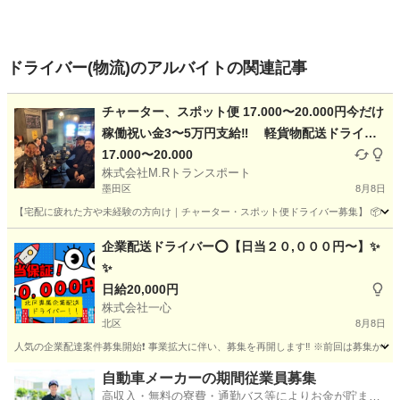
ドライバー(物流)のアルバイトの関連記事
チャーター、スポット便 17.000〜20.000円今だけ
稼働祝い金3〜5万円支給‼️ 軽貨物配送ドライバ
ー
17.000〜20.000
株式会社M.Rトランスポート
墨田区
8月8日
【宅配に疲れた方や未経験の方向け｜チャーター・スポット便ドライバー募集】 📦 もう
東京
墨田区
ドライバー
スポット
企業配送ドライバー⭕️【日当２０,０００円〜】✨
✨
日給20,000円
株式会社一心
北区
8月8日
人気の企業配達案件募集開始❗️ 事業拡大に伴い、募集を再開します‼️ ※前回は募集から２週
東京
北区
ドライバー
TikTok
自動車メーカーの期間従業員募集
高収入・無料の寮費・通勤バス等によりお金が貯まり