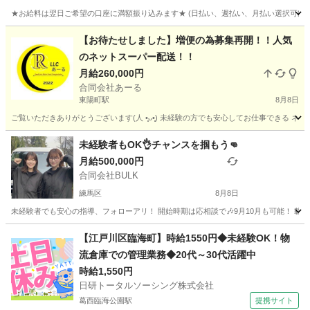
★お給料は翌日ご希望の口座に満額振り込みます★ (日払い、週払い、月払い選択可能) 
東京
西多摩郡
倉庫
給料
【お待たせしました】増便の為募集再開！！人気
のネットスーパー配送！！
月給260,000円
合同会社あーる
東陽町駅
8月8日
ご覧いただきありがとうございます(⁠人⁠ ⁠•͈⁠ᴗ⁠•͈⁠) 未経験の方でも安心してお仕事で
東京
江東区
東陽町駅
配送
ネットスーパー
未経験者もOK👌チャンスを掴もう👊
月給500,000円
合同会社BULK
練馬区
8月8日
未経験者でも安心の指導、フォローアリ！ 開始時期は応相談で🎶9月10月も可能！ 載せて
東京
練馬区
配送
貨物
【江戸川区臨海町】時給1550円◆未経験OK！物
流倉庫での管理業務◆20代～30代活躍中
時給1,550円
日研トータルソーシング株式会社
葛西臨海公園駅
提携サイト