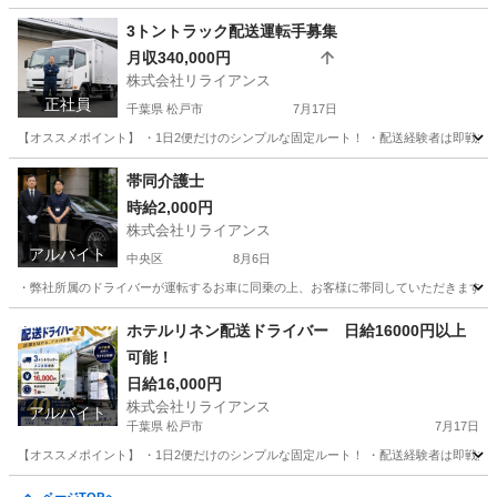
3トントラック配送運転手募集
月収340,000円
株式会社リライアンス
正社員
千葉県 松戸市
7月17日
【オススメポイント】 ・1日2便だけのシンプルな固定ルート！ ・配送経験者は即戦力
千葉
松戸市
ドライバー
帯同介護士
時給2,000円
株式会社リライアンス
アルバイト
中央区
8月6日
・弊社所属のドライバーが運転するお車に同乗の上、お客様に帯同していただきます ・１０月勤務開
東京
中央区
介護
介助
ホテルリネン配送ドライバー 日給16000円以上
可能！
日給16,000円
株式会社リライアンス
アルバイト
千葉県 松戸市
7月17日
【オススメポイント】 ・1日2便だけのシンプルな固定ルート！ ・配送経験者は即戦力
千葉
松戸市
ドライバー
積み込み