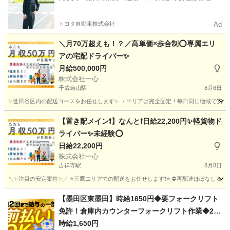
やすい環境
トヨタ自動車株式会社
Ad
＼月70万超えも！？／高単価×歩合制⭕️専属エリ
アの宅配ドライバー✨
月給500,000円
株式会社一心
千歳烏山駅
8月8日
✨世田谷区内の配送コースをお任せします✨ ・エリアは完全固定！毎日同じ地域で安心◎ 
東京
世田谷区
千歳烏山駅
物流
東京
世田谷区
物流
【置き配メイン❗️】なんと❗️日給22,200円✨軽貨物ド
ライバー✨未経験⭕️
置き配
日給22,200円
株式会社一心
吉祥寺駅
8月8日
＼✨注目の安定案件✨／ ⭐️三鷹エリアでの配送をお任せします❗️⭐️ ⛔再配達ほぼなし＆置き
東京
三鷹市
吉祥寺駅
物流
東京
世田谷区
物流
【墨田区東墨田】時給1650円◆要フォークリフト
免許！倉庫内カウンターフォークリフト作業◆20
置き配
代～30代活躍中
時給1,650円