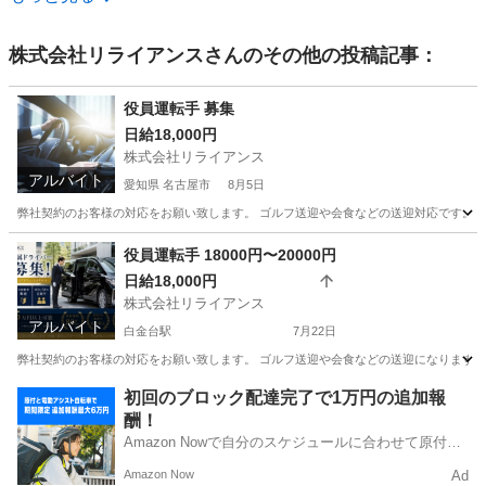
株式会社リライアンス
さんのその他の投稿記事：
役員運転手 募集
日給18,000円
株式会社リライアンス
アルバイト
愛知県 名古屋市
8月5日
弊社契約のお客様の対応をお願い致します。 ゴルフ送迎や会食などの送迎対応です。 出
愛知
名古屋市
その他
役員運転手 18000円〜20000円
日給18,000円
株式会社リライアンス
アルバイト
白金台駅
7月22日
弊社契約のお客様の対応をお願い致します。 ゴルフ送迎や会食などの送迎になります。
東京
港区
白金台駅
その他
都内
初回のブロック配達完了で1万円の追加報
酬！
Amazon Nowで自分のスケジュールに合わせて原付や
電動アシスト自転車で配達し、報酬を獲得しましょ
Amazon Now
Ad
う！