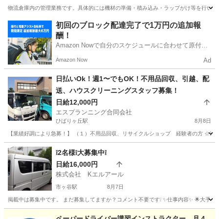
物流倉庫内の管理業務です。具体的には機材の準備・積み込み・ラップがけ等を行います
東京
江戸川区
葛西臨海公園駅
ドライバー
初回のブロック配達完了で1万円の追加報
酬！
Amazon Nowで自分のスケジュールに合わせて原付や
電動アシスト自転車で配達し、報酬を獲得しましょ
Amazon Now
Ad
う！
日払いOk！週1〜でもOK！不用品回収、引越、配
送、ハウスクリーニングスタッフ募集！
日給12,000円
エスプランニング合同会社
ひばりヶ丘駅
8月8日
【業績好調により急募！】 （１）不用品回収、リサイクルショップ 経験者の方 ☆週2〜3
東京
西東京市
ひばりヶ丘駅
配送
スタッフ
❕2名様❕大募集中❕
日給16,000円
株式会社 Kエルアール
市ヶ谷駅
8月7日
掲載中は募集中です。 まだ募集してますか？コメント不要です❕ ✨仕事内容✨ 🌟大手企
東京
千代田区
市ヶ谷駅
配送
出来高制
ペーパードライバー講習インストラクター、月４