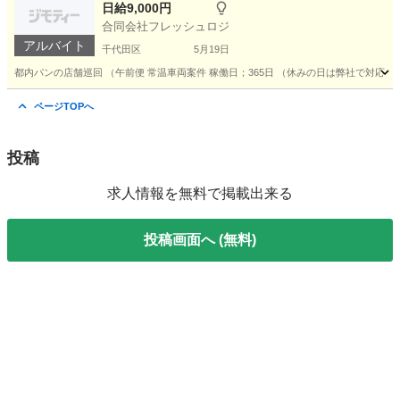
日給9,000円
合同会社フレッシュロジ
アルバイト
千代田区
5月19日
都内パンの店舗巡回 （午前便 常温車両案件 稼働日；365日 （休みの日は弊社で対応します） 稼
東京
千代田区
ドライバー
午前中
ページTOPへ
投稿
求人情報を無料で掲載出来る
投稿画面へ (無料)