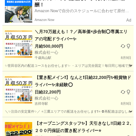
酬！
Amazon Nowで自分のスケジュールに合わせて原付や
電動アシスト自転車で配達し、報酬を獲得しましょ
Amazon Now
Ad
う！
＼月70万超えも！？／高単価×歩合制⭕️専属エリ
アの宅配ドライバー✨
月給500,000円
株式会社一心
千歳烏山駅
8月9日
✨世田谷区内の配送コースをお任せします✨ ・エリアは完全固定！毎日同じ地域で安心◎ 
東京
世田谷区
千歳烏山駅
物流
東京
世田谷区
物流
【置き配メイン❗️】なんと❗️日給22,200円✨軽貨物ド
ライバー✨未経験⭕️
置き配
日給22,200円
株式会社一心
吉祥寺駅
8月9日
＼✨注目の安定案件✨／ ⭐️三鷹エリアでの配送をお任せします❗️⭐️ ⛔再配達ほぼなし＆置き
東京
三鷹市
吉祥寺駅
物流
東京
世田谷区
物流
【オープニングスタッフ✨】天引きなし‼️日給２２,
２００円保証の置き配ドライバー⭐️
置き配