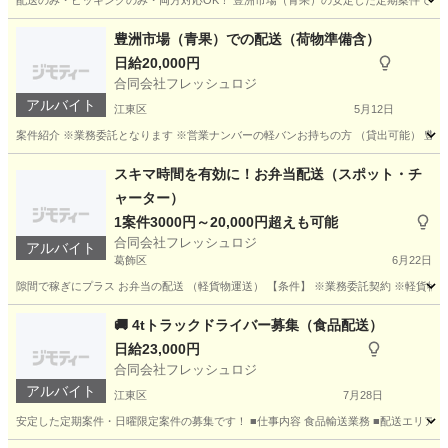
配送のみ・ピッキングのみ・両方対応OK！ 豊洲市場（青果）の安定した定期案件です。 ご
東京
江東区
ドライバー
手数料
豊洲市場（青果）での配送（荷物準備含）
日給20,000円
合同会社フレッシュロジ
アルバイト
江東区
5月12日
案件紹介 ※業務委託となります ※営業ナンバーの軽バンお持ちの方 （貸出可能） 豊洲市場
東京
江東区
ドライバー
青果
スキマ時間を有効に！お弁当配送（スポット・チ
ャーター）
1案件3000円～20,000円超えも可能
合同会社フレッシュロジ
アルバイト
葛飾区
6月22日
隙間で稼ぎにプラス お弁当の配送 （軽貨物運送） 【条件】 ※業務委託契約 ※軽貨物の
東京
葛飾区
配送
スポット
🚚 4tトラックドライバー募集（食品配送）
日給23,000円
合同会社フレッシュロジ
アルバイト
江東区
7月28日
安定した定期案件・日曜限定案件の募集です！ ■仕事内容 食品輸送業務 ■配送エリア 市原市 越