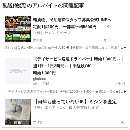
配送(物流)のアルバイトの関連記事
軽貨物、民泊清掃スタッフ募集公式LINEへ
宅配1個180円、一部屋平均5500円
（株）セカンドベース
大田区
8月9日
詳しくは公式LINEへ https://lin.ee/tw6UvT0 🚚【軽貨物・民泊清掃スタッフ募集
東京
大田区
ドライバー
スタッフ
【デイサービス送迎ドライバー】時給1,300円～｜
週1日・1日2時間～｜未経験OK
時給1,300円
gladcare
新江古田駅
8月9日
【デイサービス送迎ドライバー募集】 ★時給1,300円～1,400円 ★週1日～OK ★1
東京
練馬区
新江古田駅
ドライバー
【何年も使っていない🧵】ミシンを査定
状態が悪くてもOK！最大限買取します
プリフラ
Ad