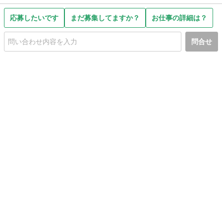
応募したいです
まだ募集してますか？
お仕事の詳細は？
問合せ
初めての方へ
利用規約
プライバシーポリシー
プライバシー・ステートメント
健全化に資する運用方針
お問い合わせ
運営会社
サイトマップ
ご利用ガイド
フリーワードで探す
PC版で表示
都道府県選択
特定商取引法の表示
利用者情報の外部送信について