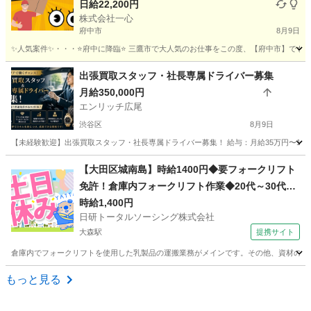
日給22,200円
株式会社一心
府中市
8月9日
✨人気案件✨・・・⭐️府中に降臨⭐️ 三鷹市で大人気のお仕事をこの度、【府中市】でも展
東京
府中市
ドライバー
東京
国分寺市
ドライバー
出張買取スタッフ・社長専属ドライバー募集
月給350,000円
置き配
エンリッチ広尾
渋谷区
8月9日
【未経験歓迎】出張買取スタッフ・社長専属ドライバー募集！ 給与：月給35万円〜100万円
東京
渋谷区
ドライバー
スタッフ
【大田区城南島】時給1400円◆要フォークリフト
免許！倉庫内フォークリフト作業◆20代～30代活
躍中
時給1,400円
日研トータルソーシング株式会社
大森駅
提携サイト
倉庫内でフォークリフトを使用した乳製品の運搬業務がメインです。その他、資材の入出荷
東京
大田区
大森駅
ドライバー
もっと見る