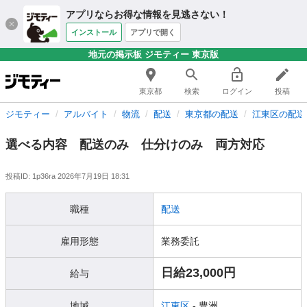
アプリならお得な情報を見逃さない！
インストール
アプリで開く
地元の掲示板 ジモティー 東京版
東京都
検索
ログイン
投稿
ジモティー
アルバイト
物流
配送
東京都の配送
江東区の配送
選べる内容 配送のみ 仕分けのみ 両方対応
投稿ID: 1p36ra
2026年7月19日 18:31
職種
配送
雇用形態
業務委託
日給23,000円
給与
地域
江東区
- 豊洲