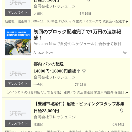
日給19,500円
合同会社フレッシュロジ
アルバイト
大田区
5月19日
勤務地 城南島 1：00～11：00 料金 19,500円 荷主のハイエースで 飲食店へ
東京
大田区
配送
荷主
初回のブロック配達完了で1万円の追加報
酬！
Amazon Nowで自分のスケジュールに合わせて原付や
電動アシスト自転車で配達し、報酬を獲得しましょ
Amazon Now
Ad
う！
都内 パンの配送
14000円~18000円前後
合同会社フレッシュロジ
アルバイト
中央区
7月15日
【メインＤＲの休み対応だけでも可能】 都内パンの店舗巡回 常温車両案件 稼働日；365日 （休
東京
中央区
配送
都内
【豊洲市場案件】配送・ピッキングスタッフ募集
日給23,000円
合同会社フレッシュロジ
アルバイト
江東区
6月14日