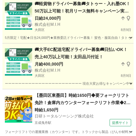
🚚軽貨物ドライバー募集🚚タトゥー・入れ墨OK！
50万以上可能！初月リース無料キャンペーン実施
中！
日給24,000円
株式会社M.I.H
大田区
8月9日
5月限定！宅配★日当24,000円★業務委託ドライバー募集！ 髪色・服装自由！タトゥ
東京
大田区
配送
東京
品川区
配送
貨物
🚚大手EC配送宅配ドライバー募集🚚日払いOK！
売上40万以上可能！太田品川付近！
月給400,000円
株式会社M.I.H
大田区
8月9日
ーーーーーーーーーーーーーーーーーーーーーーー 現在大変お得なキャンペーン中です！ 
東京
大田区
ドライバー
東京
品川区
ドライバー
【墨田区東墨田】時給1650円◆要フォークリフト
免許！倉庫内カウンターフォークリフト作業◆20
業務委託
代～30代活躍中
時給1,650円
日研トータルソーシング株式会社
京成曳舟駅
提携サイト
フォークリフトでの運搬業務（カウンター）です。トラックから製品（びんや材料）を積