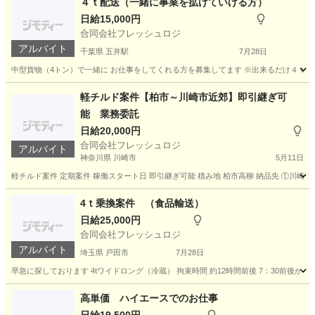
４ｔ配送（一緒に事業を拡げていける方）
日給15,000円
合同会社フレッシュロジ
アルバイト
千葉県 五井駅
7月28日
中型貨物（4トン）で一緒に お仕事をしてくれる方を募集してます ※出来るだけ４ｔ運転
千葉
市原市
五井駅
ドライバー
埼玉
戸田市
軽チルド案件【柏市～川崎市近郊】即引継ぎ可
能 業務委託
ドライバー
スポット
日給20,000円
合同会社フレッシュロジ
アルバイト
神奈川県 川崎市
5月11日
軽チルド案件 定期案件 稼働スタート日 即引継ぎ可能 積み地 柏市高柳 納品先 ①川崎・羽田エリア
神奈川
川崎市
物流
羽田
4ｔ乗換案件 （食品輸送）
日給25,000円
合同会社フレッシュロジ
アルバイト
埼玉県 戸田市
7月28日
早急に探しております 4tワイドロング（冷蔵） 拘束時間 約12時間前後 7：30前後からスター
埼玉
戸田市
ドライバー
高単価 ハイエースでのお仕事