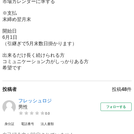
市場カレンダーに準ずる

※支払　

末締め翌月末

開始日

6月1日

（引継ぎで5月末数日掛かります）

出来るだけ長く続けられる方

コミュニケーション力がしっかりある方

投稿者
投稿
48
件
フレッシュロジ
男性
フォローする
0.0
身分証
電話番号
法人書類