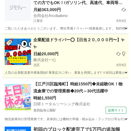
ての方でもOK！/ガソリン代、高速代、車両等弊
社負担です！
月給363,000円
合同会社Arcobaleno
江東区
8月9日
ご覧いただきありがとうございます。 弊社専属ドライバー様募集致します。 契約時間 5
東京
江東区
ドライバー
貨物
企業配送ドライバー⭕️【日当２０,０００円〜】✨
✨
日給20,000円
株式会社一心
北区
8月9日
人気の企業配達案件募集開始❗️ 事業拡大に伴い、募集を再開します‼️ ※前回は募集から２週
東京
北区
ドライバー
TikTok
【江戸川区臨海町】時給1550円◆未経験OK！物
流倉庫での管理業務◆20代～30代活躍中
時給1,550円
日研トータルソーシング株式会社
葛西臨海公園駅
提携サイト
物流倉庫内の管理業務です。具体的には機材の準備・積み込み・ラップがけ等を行います
東京
江戸川区
葛西臨海公園駅
ドライバー
初回のブロック配達完了で1万円の追加報