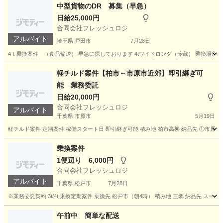
東京
江東区
ドライバー
業務
中型貨物のDR 募集（早急）
日給25,000円
合同会社フレッシュロジ
アルバイト
埼玉県 戸田市
7月28日
4ｔ乗換案件 （食品輸送） 早急に探しております 4tワイドロング（冷蔵） 乗換場所 戸田
埼玉
戸田市
ドライバー
貨物
軽チルド案件【柏市～市原市近郊】即引継ぎ可
能 業務委託
日給20,000円
合同会社フレッシュロジ
アルバイト
千葉県 市原市
5月19日
軽チルド案件 定期案件 稼働スタート日 即引継ぎ可能 積み地 柏市高柳 納品先 ①市原エリア 千葉
千葉
市原市
物流
業務委託
乗換案件
1便辺り 6,000円
合同会社フレッシュロジ
アルバイト
千葉県 松戸市
7月28日
※業務委託契約 3t/4t 乗換定期案件 乗換先 松戸市（朝4時） 積み地 三郷 納品先 スーパ
千葉
松戸市
ドライバー
スタッフ
午前中 簡単な配送