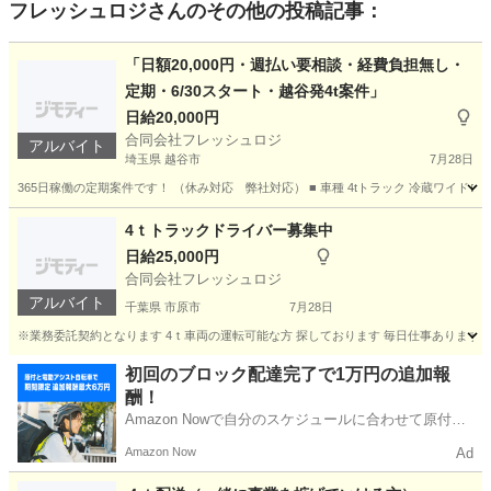
フレッシュロジ
さんのその他の投稿記事：
「日額20,000円・週払い要相談・経費負担無し・
定期・6/30スタート・越谷発4t案件」
日給20,000円
合同会社フレッシュロジ
アルバイト
埼玉県 越谷市
7月28日
365日稼働の定期案件です！ （休み対応 弊社対応） ■ 車種 4tトラック 冷蔵ワイドロング ■
埼玉
越谷市
ドライバー
運賃
4ｔトラックドライバー募集中
日給25,000円
合同会社フレッシュロジ
アルバイト
千葉県 市原市
7月28日
※業務委託契約となります 4ｔ車両の運転可能な方 探しております 毎日仕事あります ※午前のみ
千葉
市原市
ドライバー
業務委託契約
初回のブロック配達完了で1万円の追加報
酬！
Amazon Nowで自分のスケジュールに合わせて原付や
電動アシスト自転車で配達し、報酬を獲得しましょ
Amazon Now
Ad
う！