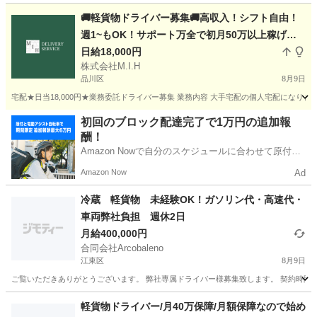
東京
墨田区
京成曳舟駅
ドライバー
🚚軽貨物ドライバー募集🚚高収入！シフト自由！
週1~もOK！サポート万全で初月50万以上稼げま
す！
日給18,000円
株式会社M.I.H
品川区
8月9日
宅配★日当18,000円★業務委託ドライバー募集 業務内容 大手宅配の個人宅配になります！
東京
品川区
配送
業務委託
初回のブロック配達完了で1万円の追加報
酬！
Amazon Nowで自分のスケジュールに合わせて原付や
電動アシスト自転車で配達し、報酬を獲得しましょ
Amazon Now
Ad
う！
冷蔵 軽貨物 未経験OK！ガソリン代・高速代・
車両弊社負担 週休2日
月給400,000円
合同会社Arcobaleno
江東区
8月9日
ご覧いただきありがとうございます。 弊社専属ドライバー様募集致します。 契約時間 3
東京
江東区
ドライバー
貨物
軽貨物ドライバー/月40万保障/月額保障なので始め