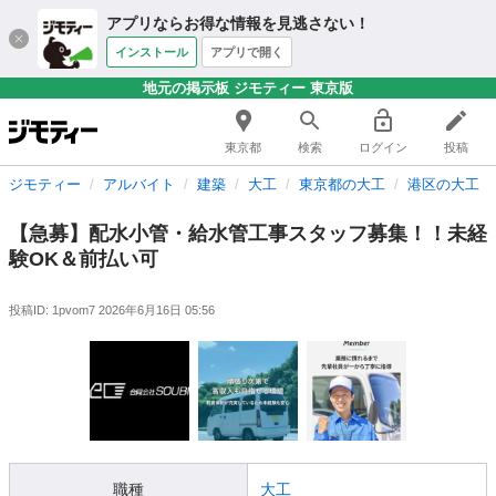
アプリならお得な情報を見逃さない！
インストール
アプリで開く
地元の掲示板 ジモティー 東京版
東京都
検索
ログイン
投稿
ジモティー
アルバイト
建築
大工
東京都の大工
港区の大工
【急募】配水小管・給水管工事スタッフ募集！！未経
験OK＆前払い可
投稿ID: 1pvom7
2026年6月16日 05:56
職種
大工