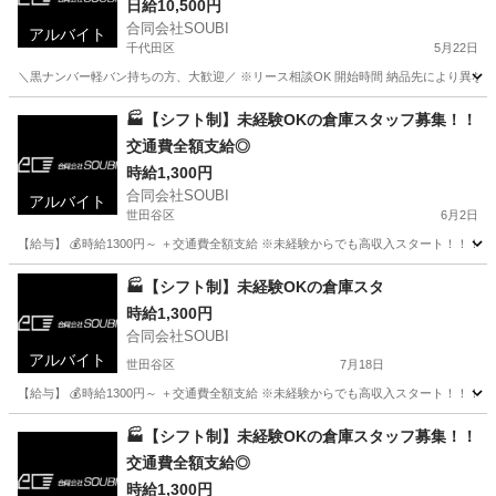
日給10,500円
合同会社SOUBI
アルバイト
千代田区
5月22日
＼黒ナンバー軽バン持ちの方、大歓迎／ ※リース相談OK 開始時間 納品先により異なる
東京
千代田区
配送
介護施設
🏭【シフト制】未経験OKの倉庫スタッフ募集！！
交通費全額支給◎
時給1,300円
合同会社SOUBI
アルバイト
世田谷区
6月2日
【給与】 💰時給1300円～ ＋交通費全額支給 ※未経験からでも高収入スタート！！！ 
東京
世田谷区
倉庫
スタッフ
🏭【シフト制】未経験OKの倉庫スタ
時給1,300円
合同会社SOUBI
アルバイト
世田谷区
7月18日
【給与】 💰時給1300円～ ＋交通費全額支給 ※未経験からでも高収入スタート！！！ 
東京
世田谷区
倉庫
スタッフ
🏭【シフト制】未経験OKの倉庫スタッフ募集！！
交通費全額支給◎
時給1,300円