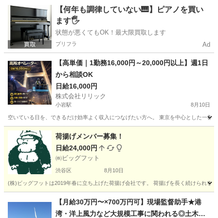
東京
品川区
大井町駅
その他
住み込み
【何年も調律していない🎹】ピアノを買い
ます🖐️
状態が悪くてもOK！最大限買取します
プリフラ
Ad
【高単価｜1勤務16,000円～20,000円以上】週1日
から相談OK
日給16,000円
株式会社リリック
小岩駅
8月10日
空いている日を、できるだけ効率よく収入につなげたい方へ。 東京を中心とした一都三県
東京
江戸川区
小岩駅
建築
スタッフ
荷揚げメンバー募集！
日給24,000円
㈱ビッグフット
渋谷区
8月10日
(株)ビッグフットは2019年春に立ち上げた荷揚げ会社です。 荷揚げを長く続けられる
東京
渋谷区
その他
人工
【月給30万円〜×700万円可】現場監督助手★港
湾・洋上風力など大規模工事に関われる◎土木建