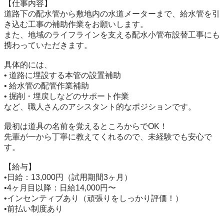
【仕事内容】

道路下の配水管から敷地内の水道メーターまで、給水管を引
き込む工事の補助作業をお願いします。

また、地域のライフラインを支える配水小管布設替工事にも
携わっていただきます。

具体的には、

• 道路に埋設する本管の設置補助

• 給水管の配管作業補助

• 掘削・埋戻しなどのサポート作業

など、職人さんのアシスタント的なポジションです。

最初は道具の名前を覚えるところからでOK！

先輩が一から丁寧に教えてくれるので、未経験でも安心で
す。

【給与】

•日給：13,000円（試用期間3ヶ月）

•4ヶ月目以降：日給14,000円〜

•インセンティブあり（頑張りをしっかり評価！）

•前払い制度あり
