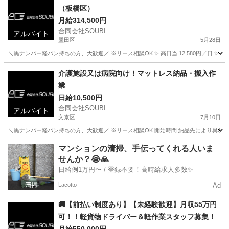
（板橋区）
月給314,500円
合同会社SOUBI
アルバイト
墨田区
5月28日
＼黒ナンバー軽バン持ちの方、大歓迎／ ※リース相談OK ✨ 高日当 12,580円／日 ✨ 早く
東京
墨田区
配送
介護施設又は病院向け！マットレス納品・搬入作
業
日給10,500円
合同会社SOUBI
アルバイト
文京区
7月10日
＼黒ナンバー軽バン持ちの方、大歓迎／ ※リース相談OK 開始時間 納品先により異なる
東京
文京区
配送
介護施設
マンションの清掃、手伝ってくれる人いま
せんか？😭🙏
日給例1万円〜 / 登録不要！高時給求人多数✨
Lacotto
Ad
🚚【前払い制度あり】【未経験歓迎】月収55万円
可！！軽貨物ドライバー＆軽作業スタッフ募集！