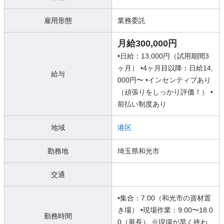
雇用形態
業務委託
月給300,000円
•日給：13,000円（試用期間3
ヶ月） •4ヶ月目以降：日給14,
給与
000円〜 •インセンティブあり
（頑張りをしっかり評価！） •
前払い制度あり
地域
港区
勤務地
埼玉県和光市
交通
•集合：7:00（和光市の資材置
き場） •現場作業：9:00〜18:0
勤務時間
0（最長） ※現場が早く終わ