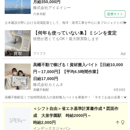
京、横浜、福島、秋田で活躍のチャンス
月給350,000円
株式会社アイエイシー
六本木駅
提携サイト
土木建設分野における現場監督として、海洋・港湾工事を中心に各プロジェクトの管理業務
東京
六本木駅
その他
【何年も使っていない🧵】ミシンを査定
状態が悪くてもOK！最大限買取します
プリフラ
Ad
高幡不動で稼げる！資材搬入バイト【日給10,000
円～17,000円】【平均4.5時間作業】
日給17,000円
株式会社カミムネ
高幡不動駅
8月10日
高幡不動駅近くで短時間高収入の資材搬入バイトを募集中！ 「今すぐお金が必要！」そん
東京
豊島区
高幡不動駅
その他
スタッフ
＜シフト自由＞省エネ基準計算書作成＊図面作
成 大泉学園駅 時給2000円～
時給2,000円
インデックスジャパン