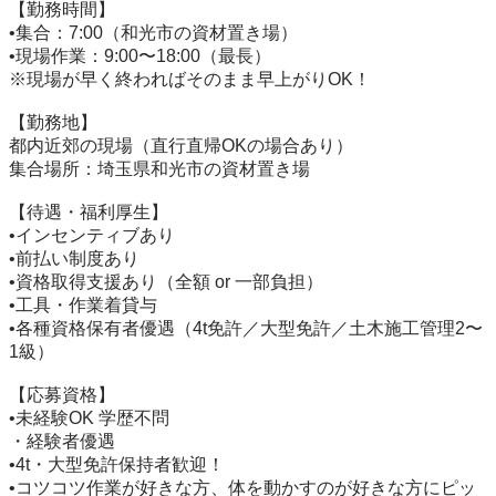
【勤務時間】

•集合：7:00（和光市の資材置き場）

•現場作業：9:00〜18:00（最長）

※現場が早く終わればそのまま早上がりOK！

【勤務地】

都内近郊の現場（直行直帰OKの場合あり）

集合場所：埼玉県和光市の資材置き場

【待遇・福利厚生】

•インセンティブあり

•前払い制度あり

•資格取得支援あり（全額 or 一部負担）

•工具・作業着貸与

•各種資格保有者優遇（4t免許／大型免許／土木施工管理2〜
1級）

【応募資格】

•未経験OK 学歴不問

・経験者優遇

•4t・大型免許保持者歓迎！

•コツコツ作業が好きな方、体を動かすのが好きな方にピッ