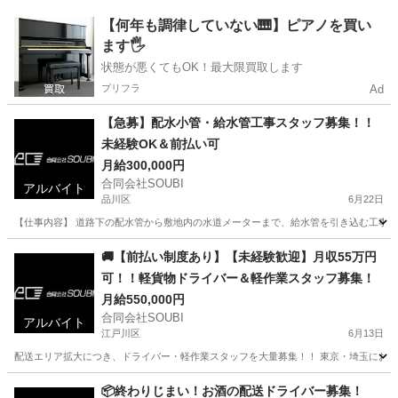
東京
新宿区
大工
大型
【何年も調律していない🎹】ピアノを買い
ます🖐️
状態が悪くてもOK！最大限買取します
プリフラ
Ad
【急募】配水小管・給水管工事スタッフ募集！！
未経験OK＆前払い可
月給300,000円
合同会社SOUBI
アルバイト
品川区
6月22日
【仕事内容】 道路下の配水管から敷地内の水道メーターまで、給水管を引き込む工事の補
東京
品川区
大工
大型
🚚【前払い制度あり】【未経験歓迎】月収55万円
可！！軽貨物ドライバー＆軽作業スタッフ募集！
月給550,000円
合同会社SOUBI
アルバイト
江戸川区
6月13日
配送エリア拡大につき、ドライバー・軽作業スタッフを大量募集！！ 東京・埼玉にお住まい
東京
江戸川区
配送
スタッフ
📦終わりじまい！お酒の配送ドライバー募集！