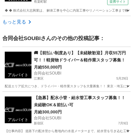
有楽町駅
提携サイト
◆ ◆ 株式会社大志興業は、 解体工事を中心に内装工事やリノベーション工事まで幅広く
東京
千代田区
有楽町駅
その他
もっと見る
合同会社SOUBI
さんのその他の投稿記事：
🚚【前払い制度あり】【未経験歓迎】月収55万円
可！！軽貨物ドライバー＆軽作業スタッフ募集！
月給550,000円
合同会社SOUBI
アルバイト
江東区
5月29日
配送エリア拡大につき、ドライバー・軽作業スタッフを大量募集！！ 東京・埼玉にお住まい
東京
江東区
配送
スタッフ
【急募】配水小管・給水管工事スタッフ募集！！
未経験OK＆前払い可
月給300,000円
合同会社SOUBI
アルバイト
新宿区
7月9日
【仕事内容】 道路下の配水管から敷地内の水道メーターまで、給水管を引き込む工事の補