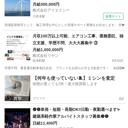
設経験者求む
月給300,000円
株式会社アイエイシー
六本木駅
提携サイト
現場監督助手として、施工管理を中心とした現場サポート業務をお任せします。 安全管
東京
六本木駅
その他
月収100万以上可能、エアコン工事、業務委託、独
立支援、学歴不問、大大大募集中 ③
月給1,000,000円
株式会社リヤン
岩本町駅
8月10日
学歴不問、要普通自動車免許必須、 ブランクをお持ちの方も大歓迎です！ 未経験でも意
東京
千代田区
岩本町駅
建築
業務委託
【何年も使っていない🧵】ミシンを査定
状態が悪くてもOK！最大限買取します
プリフラ
Ad
🟡🟡単発・短期・長期OK‼️日勤・夜勤選べます✨
建築系軽作業アルバイトスタッフ募集🟡🟡
日給11,400円