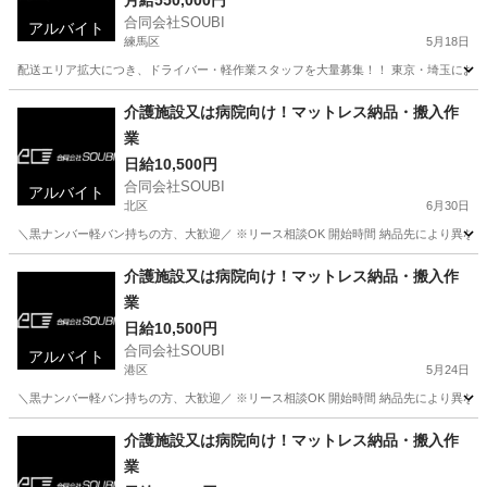
月給550,000円
合同会社SOUBI
アルバイト
練馬区
5月18日
配送エリア拡大につき、ドライバー・軽作業スタッフを大量募集！！ 東京・埼玉にお住まい
東京
練馬区
配送
スタッフ
介護施設又は病院向け！マットレス納品・搬入作
業
日給10,500円
合同会社SOUBI
アルバイト
北区
6月30日
＼黒ナンバー軽バン持ちの方、大歓迎／ ※リース相談OK 開始時間 納品先により異なる
東京
北区
配送
介護施設
介護施設又は病院向け！マットレス納品・搬入作
業
日給10,500円
合同会社SOUBI
アルバイト
港区
5月24日
＼黒ナンバー軽バン持ちの方、大歓迎／ ※リース相談OK 開始時間 納品先により異なる
東京
港区
配送
介護施設
介護施設又は病院向け！マットレス納品・搬入作
業