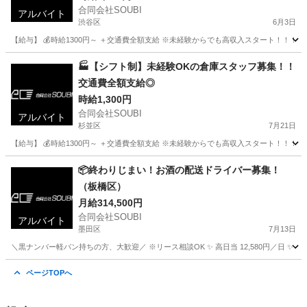
合同会社SOUBI
アルバイト
渋谷区
6月3日
【給与】 💰時給1300円～ ＋交通費全額支給 ※未経験からでも高収入スタート！！！ 
東京
渋谷区
倉庫
スタッフ
🏭【シフト制】未経験OKの倉庫スタッフ募集！！
交通費全額支給◎
時給1,300円
合同会社SOUBI
アルバイト
杉並区
7月21日
【給与】 💰時給1300円～ ＋交通費全額支給 ※未経験からでも高収入スタート！！！ 
東京
杉並区
倉庫
スタッフ
📦終わりじまい！お酒の配送ドライバー募集！
（板橋区）
月給314,500円
合同会社SOUBI
アルバイト
墨田区
7月13日
＼黒ナンバー軽バン持ちの方、大歓迎／ ※リース相談OK ✨ 高日当 12,580円／日 ✨ 早く
東京
墨田区
配送
ページTOPへ