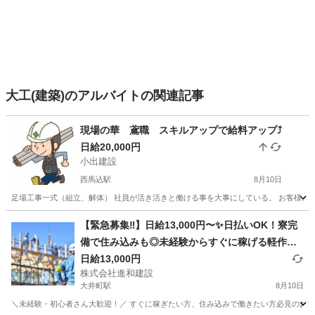
大工(建築)のアルバイトの関連記事
現場の華 鳶職 スキルアップで給料アップ⤴️
日給20,000円
小出建設
西馬込駅
8月10日
足場工事一式（組立、解体） 社員が活き活きと働ける事を大事にしている。 お客様、また
東京
大田区
西馬込駅
鳶職
足場
【緊急募集‼️】日給13,000円〜✨日払いOK！寮完
備で住み込みも◎未経験からすぐに稼げる軽作
業！
日給13,000円
株式会社進和建設
大井町駅
8月10日
＼未経験・初心者さん大歓迎！／ すぐに稼ぎたい方、住み込みで働きたい方必見のお仕事です