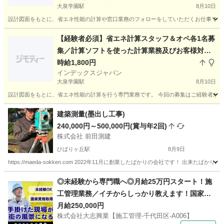
大泉学園駅
8月10日
設計図面をもとに、省エネ性能の計算や窓口業務のフォローをしていただくお仕事です。
東京
練馬区
大泉学園駅
建築
図面
【経験者必須】省エネ計算スタッフ＆オペ各1名募
集／計算ソフトを使った計算業務及びお客様対応
／時給2000円
時給1,800円
インデックスジャパン
大泉学園駅
8月10日
設計図面をもとに、省エネ性能の計算を行う専門業務です。 今回の募集はご経験者が必
東京
練馬区
大泉学園駅
生産管理
スタッフ
建築測量(墨出し工事)
240,000円～500,000円(賞与年2回)
株式会社 前田測建
ひばりヶ丘駅
8月9日
https://maeda-sokken.com 2022年11月に創業したばかりの会社です！ 
東京
西東京市
ひばりヶ丘駅
その他
◎未経験から専門職へ◎月給25万円スタート！施
工管理業務／イチからしっかり教えます！国家資
格取得支援あり！ 株式会社大志興業【施工管理-千
月給250,000円
株式会社大志興業【施工管理-千代田区-A006】
代田区-A006】 建築・造園スタッフ