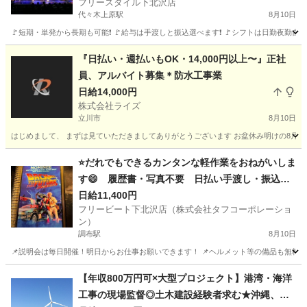
フリースタイル下北沢店
代々木上原駅
8月10日
🚩短期・単発から長期も可能❗ 🚩給与は手渡しと振込選べます❗ 🚩シフトは日勤夜勤自由な
東京
千代田区
代々木上原駅
建築
スタッフ
『日払い・週払いもOK・14,000円以上〜』正社
員、アルバイト募集＊防水工事業
日給14,000円
株式会社ライズ
立川市
8月10日
はじめまして、 まずは見ていただきましてありがとうございます お盆休み明けの8月17
東京
立川市
建築
⭐だれでもできるカンタンな軽作業をおねがいしま
す😄 履歴書・写真不要 日払い手渡し・振込選
べます❗❗
日給11,400円
フリービート下北沢店（株式会社タフコーポレーショ
ン）
調布駅
8月10日
📌説明会は毎日開催！明日からお仕事お願いできます！ 📌ヘルメット等の備品も無料貸与
東京
調布市
調布駅
建築
掲示板
【年収800万円可×大型プロジェクト】港湾・海洋
工事の現場監督◎土木建設経験者求む★沖縄、東