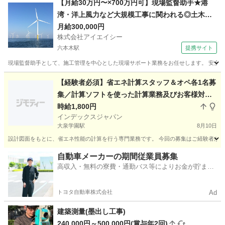
【月給30万円〜×700万円可】現場監督助手★港
湾・洋上風力など大規模工事に関われる◎土木建
設経験者求む
月給300,000円
株式会社アイエイシー
六本木駅
提携サイト
現場監督助手として、施工管理を中心とした現場サポート業務をお任せします。 安全管
東京
六本木駅
その他
【経験者必須】省エネ計算スタッフ＆オペ各1名募
集／計算ソフトを使った計算業務及びお客様対応
／時給2000円
時給1,800円
インデックスジャパン
大泉学園駅
8月10日
設計図面をもとに、省エネ性能の計算を行う専門業務です。 今回の募集はご経験者が必
東京
練馬区
大泉学園駅
生産管理
スタッフ
自動車メーカーの期間従業員募集
高収入・無料の寮費・通勤バス等によりお金が貯まり
やすい環境
トヨタ自動車株式会社
Ad
建築測量(墨出し工事)
240,000円～500,000円(賞与年2回)