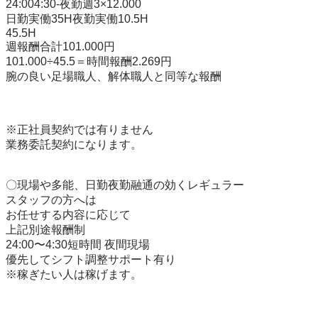
24:004:30-夜勤週3×12.000

日勤実働35H夜勤実働10.5H

45.5H

週報酬合計101.000円

101.000÷45.5＝時間報酬2.269円

腕の良い足場職人、解体職人と同等な報酬

※正社員契約では有りません

業務委託契約になります。

〇現場や多能、日勤夜勤融通の効くレギュラー

スタッフの方へは

お任せする内容に応じて

上記別途報酬制

24:00〜4:30短時間 夜間現場

優先してシフト調整サポート有り

※稼ぎたい人は稼げます。
