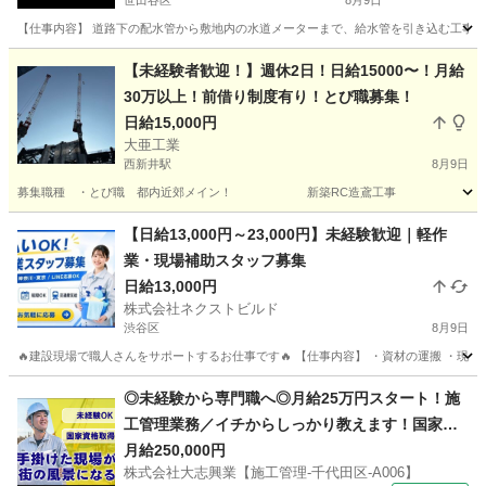
世田谷区
8月9日
【仕事内容】 道路下の配水管から敷地内の水道メーターまで、給水管を引き込む工事の補
東京
世田谷区
大工
大型
【未経験者歓迎！】週休2日！日給15000〜！月給
30万以上！前借り制度有り！とび職募集！
日給15,000円
大亜工業
西新井駅
8月9日
募集職種 ・とび職 都内近郊メイン！ 新築RC造鳶工事 工事現場の仮設足
東京
足立区
西新井駅
鳶職
足場
【日給13,000円～23,000円】未経験歓迎｜軽作
業・現場補助スタッフ募集
日給13,000円
株式会社ネクストビルド
渋谷区
8月9日
🔥建設現場で職人さんをサポートするお仕事です🔥 【仕事内容】 ・資材の運搬 ・現場内
東京
渋谷区
建築
スタッフ
◎未経験から専門職へ◎月給25万円スタート！施
工管理業務／イチからしっかり教えます！国家資
格取得支援あり！ 株式会社大志興業【施工管理-千
月給250,000円
株式会社大志興業【施工管理-千代田区-A006】
代田区-A006】 建築・造園スタッフ