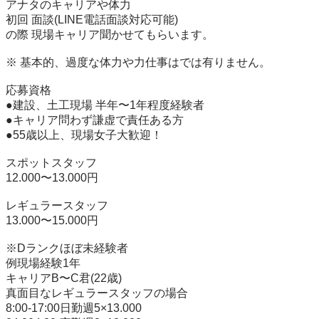
アナタのキャリアや体力

初回 面談(LINE電話面談対応可能)

の際 現場キャリア聞かせてもらいます。

※ 基本的、過度な体力や力仕事はでは有りません。

応募資格

●建設、土工現場 半年〜1年程度経験者

●キャリア問わず謙虚で責任ある方

●55歳以上、現場女子大歓迎！

スポットスタッフ

12.000〜13.000円

レギュラースタッフ

13.000〜15.000円

※Dランクほぼ未経験者

例現場経験1年

キャリアB〜C君(22歳)

真面目なレギュラースタッフの場合

8:00-17:00日勤週5×13.000
