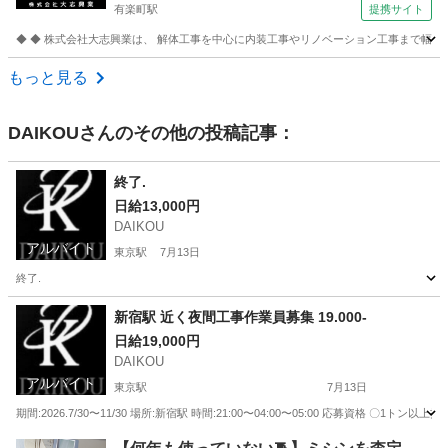
有楽町駅
提携サイト
◆ ◆ 株式会社大志興業は、 解体工事を中心に内装工事やリノベーション工事まで幅広く
東京
千代田区
有楽町駅
その他
もっと見る
DAIKOU
さんのその他の投稿記事：
終了.
日給13,000円
DAIKOU
アルバイト
東京駅
7月13日
終了.
東京
中央区
東京駅
建築
ショートメール
新宿駅 近く夜間工事作業員募集 19.000-
日給19,000円
DAIKOU
アルバイト
東京駅
7月13日
期間:2026.7/30〜11/30 場所:新宿駅 時間:21:00〜04:00〜05:00 応募資格
東京
中央区
東京駅
その他
玉掛け