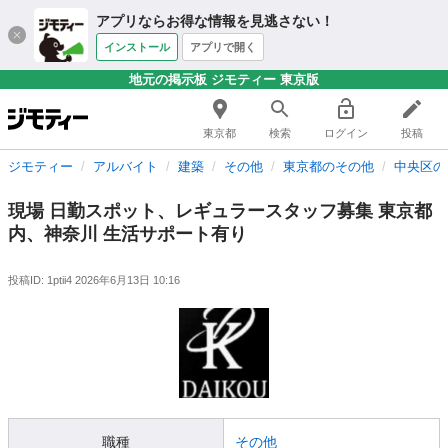
アプリならお得な情報を見逃さない！
インストール
アプリで開く
地元の掲示板 ジモティー 東京版
東京都
検索
ログイン
投稿
ジモティー
アルバイト
建築
その他
東京都のその他
中央区の
現場 日勤スポット、レギュラースタッフ募集 東京都
内、神奈川 生活サポート有り
投稿ID: 1ptii4
2026年6月13日 10:16
職種
その他