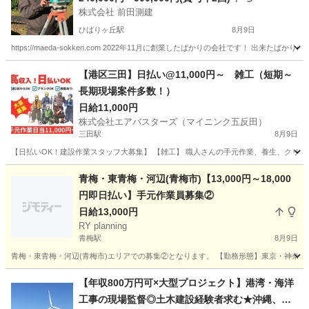
株式会社 前田測建
ひばりヶ丘駅
8月9日
https://maeda-sokken.com 2022年11月に創業したばかりの会社です！ 
東京
西東京市
ひばりヶ丘駅
その他
【港区三田】日払い@11,000円～ 雑工（短期～
長期現場案件多数！）
日給11,000円
株式会社エアバスターズ（マイニンク五反田）
三田駅
8月9日
【日払いOK！建設作業スタッフ大募集】 【雑工】 職人さんの手元作業、養生、クリーニン
東京
港区
三田駅
建築
スタッフ
青梅・東青梅・河辺(青梅市)【13,000円～18,000
円即日払い】手元作業員募集②
日給13,000円
RY planning
青梅駅
8月9日
青梅・東青梅・河辺(青梅市)エリアでの募集②となります。 【勤務形態】東京・神奈川
東京
青梅市
青梅駅
その他
職長
【年収800万円可×大型プロジェクト】港湾・海洋
工事の現場監督◎土木建設経験者求む★沖縄、東