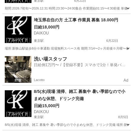
東京駅
6月21日
期間:2026.7初旬〜2026.12.31 時間:23:30〜24:00集合 作業開始01:15〜4:30前後
東京
中央区
東京駅
その他
玉掛け
埼玉県在住の方 土工事 作業員 募集 18.000円
日給18,000円
DAIKOU
アルバイト
東京駅
6月22日
場所:新狭山駅徒歩8分※車通勤 現場無料スペース有 期間:7/14〜2ヶ月前後※月曜〜金曜(土
東京
中央区
東京駅
その他
洗い場スタッフ
日給例1万円〜 /【登録不要】スマホで1分！単発バイ
ト一括検索✨
Lacotto
Ad
8/5(水)現場 清掃、雑工 募集中 暑い季節なので小
まめな休憩、ドリンク完備
日給15,000円
DAIKOU
アルバイト
東京駅
8月5日
8/5(水)現場 清掃、雑工 募集中 暑い季節なので小まめな休憩、ドリンク完備 場所:新座駅 期日:8/5(水