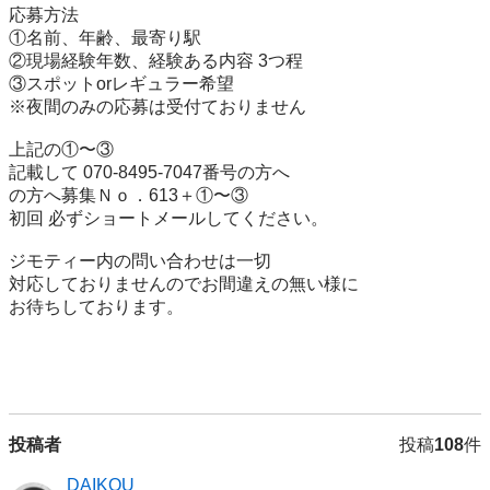
応募方法

①名前、年齢、最寄り駅

②現場経験年数、経験ある内容 3つ程

③スポットorレギュラー希望

※夜間のみの応募は受付ておりません

上記の①〜③

記載して 070-8495-7047番号の方へ

の方へ募集Ｎｏ．613＋①〜③

初回 必ずショートメールしてください。

ジモティー内の問い合わせは一切

対応しておりませんのでお間違えの無い様に

お待ちしております。

投稿者
投稿
108
件
DAIKOU