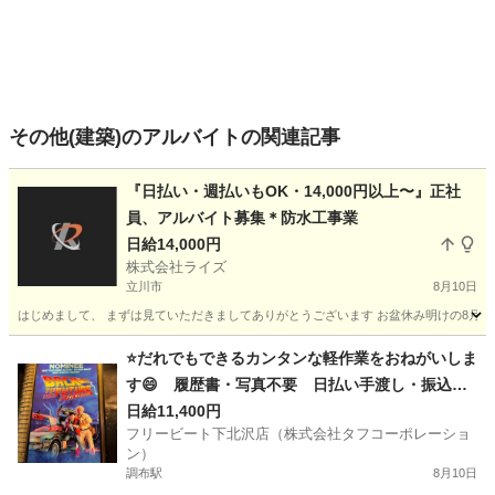
その他(建築)のアルバイトの関連記事
『日払い・週払いもOK・14,000円以上〜』正社
員、アルバイト募集＊防水工事業
日給14,000円
株式会社ライズ
立川市
8月10日
はじめまして、 まずは見ていただきましてありがとうございます お盆休み明けの8月17
東京
立川市
建築
⭐だれでもできるカンタンな軽作業をおねがいしま
す😄 履歴書・写真不要 日払い手渡し・振込選
べます❗❗
日給11,400円
フリービート下北沢店（株式会社タフコーポレーショ
ン）
調布駅
8月10日