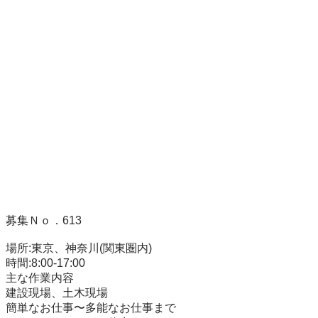
募集Ｎｏ．613

場所:東京、神奈川(関東圏内)

時間:8:00-17:00

主な作業内容

建設現場、土木現場

簡単なお仕事〜多能なお仕事まで
