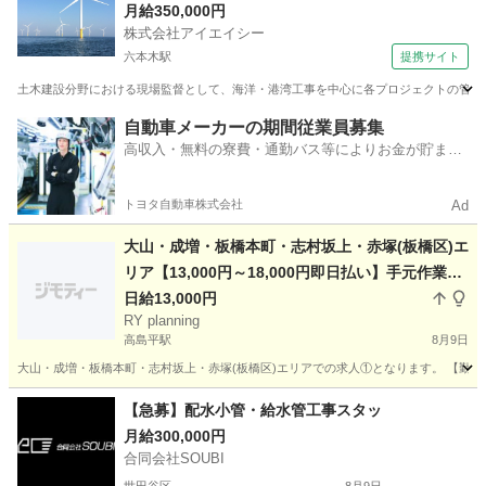
京、横浜、福島、秋田で活躍のチャンス
月給350,000円
株式会社アイエイシー
六本木駅
提携サイト
土木建設分野における現場監督として、海洋・港湾工事を中心に各プロジェクトの管理業務
東京
六本木駅
その他
自動車メーカーの期間従業員募集
高収入・無料の寮費・通勤バス等によりお金が貯まり
やすい環境
トヨタ自動車株式会社
Ad
大山・成増・板橋本町・志村坂上・赤塚(板橋区)エ
リア【13,000円～18,000円即日払い】手元作業員
募集①
日給13,000円
RY planning
高島平駅
8月9日
大山・成増・板橋本町・志村坂上・赤塚(板橋区)エリアでの求人①となります。 【勤務
東京
板橋区
高島平駅
その他
職長
【急募】配水小管・給水管工事スタッ
月給300,000円
合同会社SOUBI