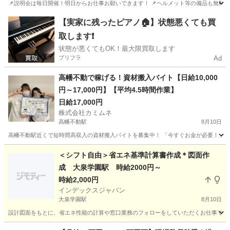
📌説明会は毎日開催！明日からお仕事お願いできます！ 📌ヘルメット等の備品も無料貸与
東京
調布市
調布駅
建築
掲示板
【実家に残ったピアノ🏠】状態悪くても買
取します❗️
状態が悪くてもOK！最大限買取します
プリフラ
Ad
高幡不動で稼げる！資材搬入バイト【日給10,000
円～17,000円】【平均4.5時間作業】
日給17,000円
株式会社カミムネ
高幡不動駅
8月10日
高幡不動駅近くで短時間高収入の資材搬入バイトを募集中！ 「今すぐお金が必要！」そん
東京
豊島区
高幡不動駅
その他
スタッフ
＜シフト自由＞省エネ基準計算書作成＊図面作
成 大泉学園駅 時給2000円～
時給2,000円
インデックスジャパン
大泉学園駅
8月10日
設計図面をもとに、省エネ性能の計算や窓口業務のフォローをしていただくお仕事です。
東京
練馬区
大泉学園駅
建築
図面