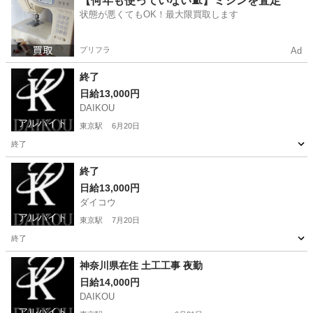
【何年も使っていない🧵】ミシンを査定
状態が悪くてもOK！最大限買取します
プリフラ
Ad
終了
日給13,000円
DAIKOU
アルバイト
東京駅
6月20日
終了
東京
中央区
東京駅
その他
土木作業員
終了
日給13,000円
ダイコウ
アルバイト
東京駅
7月20日
終了
東京
中央区
東京駅
建築
ショートメール
神奈川県在住 土工工事 夜勤
日給14,000円
DAIKOU
アルバイト