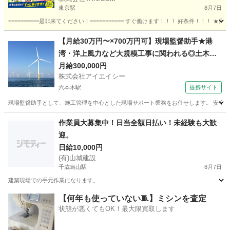
東京駅
8月7日
==========是非来てください！=========== すぐ働けます！！！ 好条件！！！ ★日
東京
品川区
東京駅
建築
給料日
【月給30万円〜×700万円可】現場監督助手★港
湾・洋上風力など大規模工事に関われる◎土木建
設経験者求む
月給300,000円
株式会社アイエイシー
六本木駅
提携サイト
現場監督助手として、施工管理を中心とした現場サポート業務をお任せします。 安全管
東京
六本木駅
その他
作業員大募集中！日当全額日払い！未経験も大歓
迎。
日給10,000円
(有)山城建設
千歳烏山駅
8月7日
建築現場での手元作業になります。
東京
世田谷区
千歳烏山駅
建築
建築現場
【何年も使っていない🧵】ミシンを査定
状態が悪くてもOK！最大限買取します