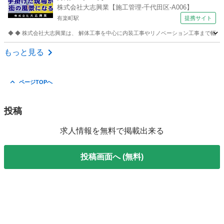
株式会社大志興業【施工管理-千代田区-A006】
代田区-A006】 建築・造園スタッフ
有楽町駅
提携サイト
◆ ◆ 株式会社大志興業は、 解体工事を中心に内装工事やリノベーション工事まで幅広く
東京
千代田区
有楽町駅
その他
もっと見る
ページTOPへ
投稿
求人情報を無料で掲載出来る
投稿画面へ (無料)