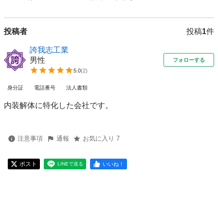
投稿者
投稿
1
件
誇我志工業
男性
フォローする
5.0
(
2
)
身分証
電話番号
法人書類
内装解体に特化した会社です。
注意事項
通報
お気に入り 7
ポスト
いいね！
LINEで送る