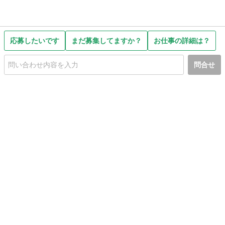
応募したいです
まだ募集してますか？
お仕事の詳細は？
問合せ
初めての方へ
利用規約
プライバシーポリシー
プライバシー・ステートメント
健全化に資する運用方針
お問い合わせ
運営会社
サイトマップ
ご利用ガイド
フリーワードで探す
PC版で表示
都道府県選択
特定商取引法の表示
利用者情報の外部送信について