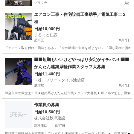
プリフラ
Ad
エアコン工事・住宅設備工事助手／電気工事士２
種
日給10,000円
まるっと住設
品川区
8月7日
「エアコン取り付けに興味がある」 「今の職場に未来を感じない」 「同じ業種に携わって
東京
品川区
建築
🟦🟫短期もいいけどやっぱり安定がイチバン!!🟦🟫
かんたん建築系軽作業スタッフ大募集
日給11,400円
（株）フリースタイル池袋店
成増駅
8月7日
🟨金欠時の救世主！🟨★建築系かんたん軽作業スタッフ大募集★ 🟨ノルマ無し、勤務地多数、
東京
板橋区
成増駅
建築
スタッフ
作業員の募集
日給10,500円
株式会社秋津建設
新秋津駅
8月7日
建設業に興味がある方募集しています！ 未経験者・Ｗワーク大歓迎！ ■ 作業内容 【