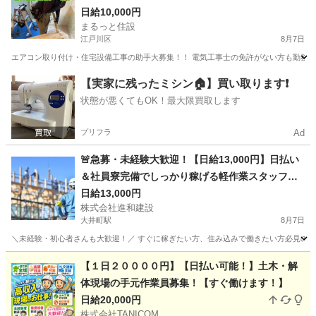
日給10,000円
まるっと住設
江戸川区
8月7日
エアコン取り付け・住宅設備工事の助手大募集！！ 電気工事士の免許がない方も勤務可能
東京
江戸川区
建築
【実家に残ったミシン🏠】買い取ります❗️
状態が悪くてもOK！最大限買取します
プリフラ
Ad
🚨急募・未経験大歓迎！【日給13,000円】日払い
＆社員寮完備でしっかり稼げる軽作業スタッフ募
集💨
日給13,000円
株式会社進和建設
大井町駅
8月7日
＼未経験・初心者さんも大歓迎！／ すぐに稼ぎたい方、住み込みで働きたい方必見のお仕事
東京
品川区
大井町駅
建築
スタッフ
【１日２００００円】【日払い可能！】土木・解
体現場の手元作業員募集！【すぐ働けます！】
日給20,000円
株式会社TANICOM