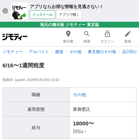
アプリならお得な情報を見逃さない！
インストール
アプリで開く
地元の掲示板 ジモティー 東京版
東京都
検索
ログイン
投稿
ジモティー
アルバイト
建築
その他
東京都のその他
品川区の
6/16〜1週間程度
投稿ID: 1padex
2026年5月20日 10:02
職種
その他
雇用形態
業務委託
18000〜
給与
日払い