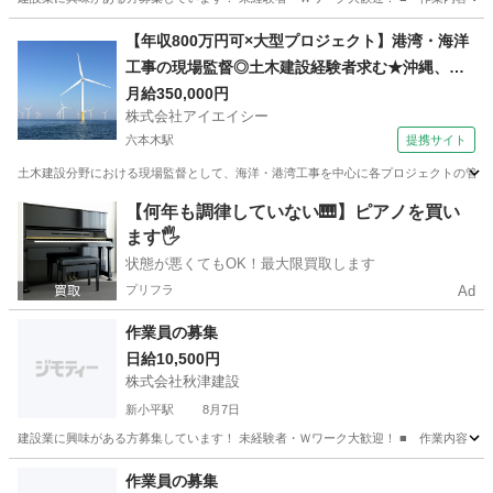
東京
東村山市
新秋津駅
建築
【年収800万円可×大型プロジェクト】港湾・海洋
工事の現場監督◎土木建設経験者求む★沖縄、東
京、横浜、福島、秋田で活躍のチャンス
月給350,000円
株式会社アイエイシー
六本木駅
提携サイト
土木建設分野における現場監督として、海洋・港湾工事を中心に各プロジェクトの管理業務
東京
六本木駅
その他
【何年も調律していない🎹】ピアノを買い
ます🖐️
状態が悪くてもOK！最大限買取します
プリフラ
Ad
作業員の募集
日給10,500円
株式会社秋津建設
新小平駅
8月7日
建設業に興味がある方募集しています！ 未経験者・Ｗワーク大歓迎！ ■ 作業内容 【
東京
東村山市
新小平駅
建築
作業員の募集