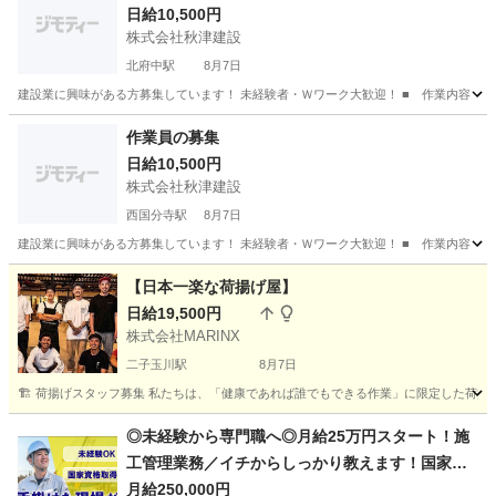
日給10,500円
株式会社秋津建設
北府中駅
8月7日
建設業に興味がある方募集しています！ 未経験者・Ｗワーク大歓迎！ ■ 作業内容 【
東京
東村山市
北府中駅
建築
作業員の募集
日給10,500円
株式会社秋津建設
西国分寺駅
8月7日
建設業に興味がある方募集しています！ 未経験者・Ｗワーク大歓迎！ ■ 作業内容 【
東京
国分寺市
西国分寺駅
建築
【日本一楽な荷揚げ屋】
日給19,500円
株式会社MARINX
二子玉川駅
8月7日
🏗️ 荷揚げスタッフ募集 私たちは、「健康であれば誰でもできる作業」に限定した荷揚
東京
世田谷区
二子玉川駅
その他
スタッフ
◎未経験から専門職へ◎月給25万円スタート！施
工管理業務／イチからしっかり教えます！国家資
格取得支援あり！ 株式会社大志興業【施工管理-千
月給250,000円