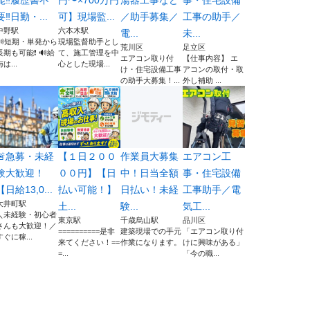
能‼️履歴書不
円〜×700万円
湯器工事など
事・住宅設備
要‼️日勤・...
可】現場監...
／助手募集／
工事の助手／
中野駅
六本木駅
電...
未...
🔊短期・単発から
現場監督助手とし
荒川区
足立区
長期も可能❗ 🔊給
て、施工管理を中
エアコン取り付
【仕事内容】 エ
与は...
心とした現場...
け・住宅設備工事
アコンの取付・取
の助手大募集！...
外し補助 ...
🚨急募・未経
【１日２００
作業員大募集
エアコン工
験大歓迎！
００円】【日
中！日当全額
事・住宅設備
【日給13,0...
払い可能！】
日払い！未経
工事助手／電
大井町駅
土...
験...
気工...
＼未経験・初心者
東京駅
千歳烏山駅
品川区
さんも大歓迎！／
==========是非
建築現場での手元
「エアコン取り付
すぐに稼...
来てください！==
作業になります。
けに興味がある」
=...
「今の職...