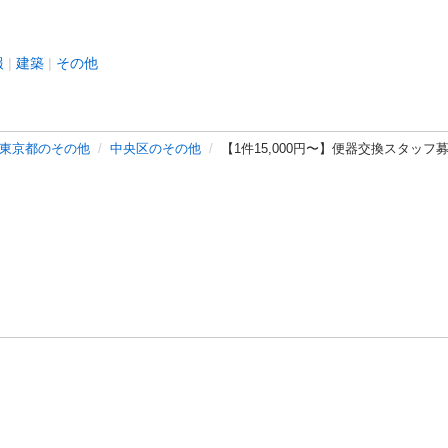
報
建築
その他
東京都のその他
中央区のその他
【1件15,000円〜】便器交換スタッフ
バシーポリシー
プライバシー・ステートメント
健全化に資する運用
プ
ご利用ガイド
フリーワードで探す
特定商取引法の表示
利用