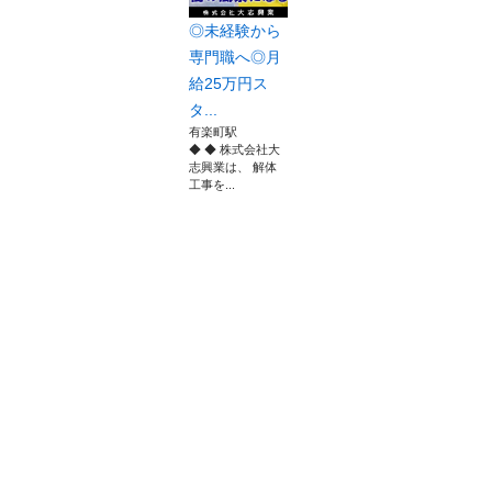
◎未経験から
専門職へ◎月
給25万円ス
タ...
有楽町駅
◆ ◆ 株式会社大
志興業は、 解体
工事を...