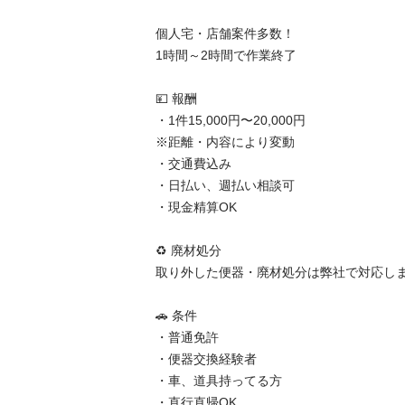
個人宅・店舗案件多数！

1時間～2時間で作業終了

💴 報酬

・1件15,000円〜20,000円

※距離・内容により変動

・交通費込み

・日払い、週払い相談可

・現金精算OK

♻️ 廃材処分

取り外した便器・廃材処分は弊社で対応しま
🚗 条件

・普通免許

・便器交換経験者

・車、道具持ってる方

・直行直帰OK
