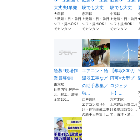
🔰 未経験で
歓迎🔰 未経
歓迎🔰 未経
大丈夫❗単発...
験でも大丈...
験でも大丈...
大島駅
赤羽駅
中延駅
🚩激短１日・前日
🚩激短１日・前日
🚩激短１日・前日
シフト提出OK！
シフト提出OK！
シフト提出OK！
でカンタン...
でカンタン...
でカンタン...
急募‼️現場作
エアコン・給
【年収800万
業員募集‼️
湯器工事など
円可×大型プ
東京駅
の助手募集／
ロジェク
仕事内容 解体手
独...
ト】...
元、雑工、清掃
金額150...
江戸川区
六本木駅
エアコン取り付
土木建設分野にお
け・住宅設備工事
ける現場監督とし
の助手大募集！...
て、海洋・港...