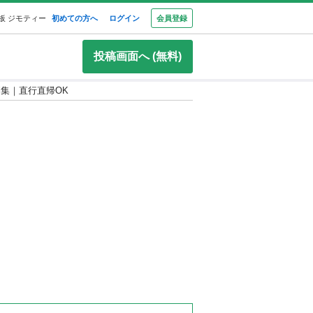
板 ジモティー
初めての方へ
ログイン
会員登録
投稿画面へ (無料)
募集｜直行直帰OK