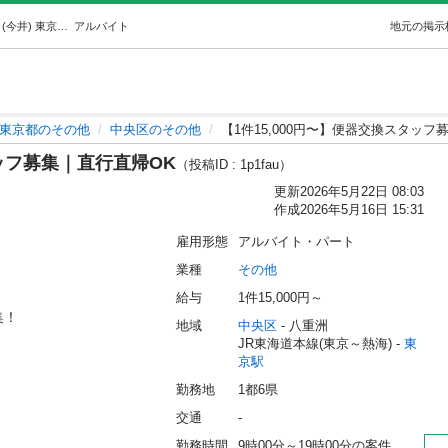
【1件15,000円〜】便器交換スタッフ募集｜直行直帰OK (今井) 東京のその他の無料求人広告・アルバイト・バイト募集情報｜ジモティー
アルバイト
地元の掲示
東京都のその他
中央区のその他
【1件15,000円〜】便器交換スタッフ
タッフ募集｜直行直帰OK
（投稿ID : 1p1fau）
更新
2026年5月22日 08:03
作成
2026年5月16日 15:31
雇用形態
アルバイト・パート
業種
その他
給与
1件15,000円～
！

地域
中央区
 - 八重洲
JR東海道本線(東京～熱海) - 
東
京駅
勤務地
1都6県
交通
-
勤務時間
9時00分～19時00分の案件