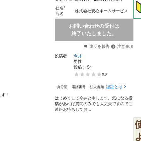
社名/
株式会社安心ホームサービス
店名
お問い合わせの受付は
終了いたしました。
違反を報告
注意事項
投稿者
今井
男性
投稿： 
54
0.0
認証とは
身分証
電話番号
法人書類
す！

はじめまして今井と申します。気になる投
稿があれば質問のみでも大丈夫ですのでご
連絡お待ちしてお...