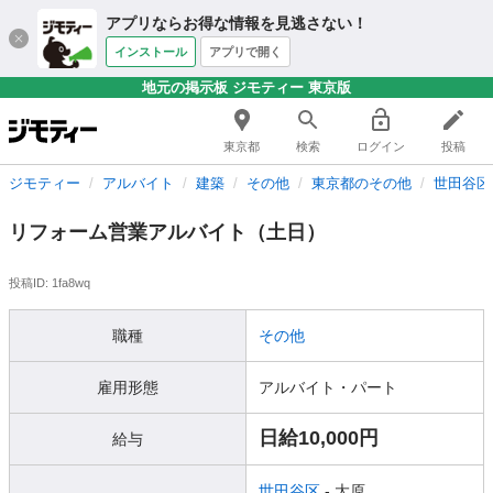
アプリならお得な情報を見逃さない！
インストール
アプリで開く
地元の掲示板 ジモティー 東京版
東京都
検索
ログイン
投稿
ジモティー
アルバイト
建築
その他
東京都のその他
世田谷区
リフォーム営業アルバイト（土日）
投稿ID: 1fa8wq
職種
その他
雇用形態
アルバイト・パート
日給10,000円
給与
世田谷区
- 大原