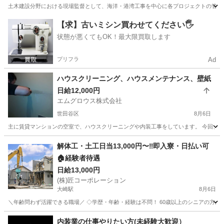
土木建設分野における現場監督として、海洋・港湾工事を中心に各プロジェクトの管理業務
東京
六本木駅
その他
【求】古いミシン買わせてください🖐️
状態が悪くてもOK！最大限買取します
プリフラ
Ad
ハウスクリーニング、ハウスメンテナンス、壁紙
日給12,000円
エムグロウス株式会社
世田谷区
8月6日
主に賃貸マンションの空室で、ハウスクリーニングや内装工事をしています。 今回、少し
東京
世田谷区
その他
壁紙
解体工・土工日当13,000円〜‼️即入寮・日払い可
🏠経験者待遇
日給13,000円
(株)匠コーポレーション
大崎駅
8月6日
＼年齢問わず活躍できる職場／ ◇学歴・年齢・経験は不問！ 60歳以上のシニアの方が
東京
品川区
大崎駅
建築
短期
内装業の仕事やりたい方(未経験大歓迎）