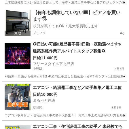
土木建設分野における現場監督として、海洋・港湾工事を中心に各プロジェクトの管理業務
東京
六本木駅
その他
【何年も調律していない🎹】ピアノを買い
ます🖐️
状態が悪くてもOK！最大限買取します
プリフラ
Ad
🌻日払い可能‼️履歴書不要‼️日勤・夜勤選べます✨
建築系軽作業アルバイトスタッフ募集🌻
日給11,400円
フリースタイル下北沢店
中野駅
8月7日
🔊短期・単発から長期も可能❗ 🔊給与は手渡しと振込選べます❗ 🔊シフトは日勤夜勤自由な
東京
千代田区
中野駅
建築
スタッフ
エアコン・給湯器工事など／助手募集／電工２種
日給10,000円
まるっと住設
荒川区
8月7日
エアコン取り付け・住宅設備工事の助手大募集！！ 電気工事士の免許がない方も勤務可能
東京
荒川区
建築
給湯器
エアコン工事・住宅設備工事の助手／ 未経験でも