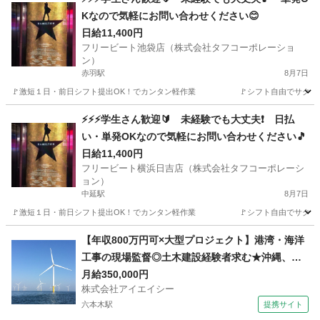
Kなので気軽にお問い合わせください😊
日給11,400円
フリービート池袋店（株式会社タフコーポレーショ
ン）
赤羽駅
8月7日
🚩激短１日・前日シフト提出OK！でカンタン軽作業 🚩シフト自由でサクッ
東京
北区
赤羽駅
建築
建築現場
⚡⚡⚡学生さん歓迎🔰 未経験でも大丈夫❗ 日払
い・単発OKなので気軽にお問い合わせください🎵
日給11,400円
フリービート横浜日吉店（株式会社タフコーポレーシ
ョン）
中延駅
8月7日
🚩激短１日・前日シフト提出OK！でカンタン軽作業 🚩シフト自由でサクッ
東京
品川区
中延駅
建築
建築現場
【年収800万円可×大型プロジェクト】港湾・海洋
工事の現場監督◎土木建設経験者求む★沖縄、東
京、横浜、福島、秋田で活躍のチャンス
月給350,000円
株式会社アイエイシー
六本木駅
提携サイト