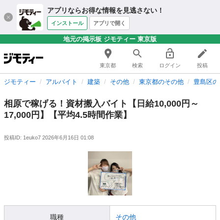
アプリならお得な情報を見逃さない！
インストール
アプリで開く
地元の掲示板 ジモティー 東京版
東京都
検索
ログイン
投稿
ジモティー
アルバイト
建築
その他
東京都のその他
豊島区の
相原で稼げる！資材搬入バイト【日給10,000円～
17,000円】【平均4.5時間作業】
投稿ID: 1euko7
2026年6月16日 01:08
職種
その他