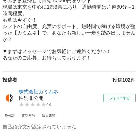
そのまま直帰して日給10,000円をゲット！

現場は東京を中心に1都3県にあり、通勤時間は片道30分～1
時間程度。

応募は今すぐ！

シフトの自由度、充実のサポート、短時間で稼げる環境が整
った【カミムネ】で、あなたも新しい一歩を踏み出しません
か？

▼まずはメッセージでお気軽にご連絡ください！

あなたのご応募、お待ちしております！
投稿者
投稿
102
件
株式会社カミムネ
性別非公開
フォローする
0.0
身分証
電話番号
法人書類
自己紹介文が設定されていません