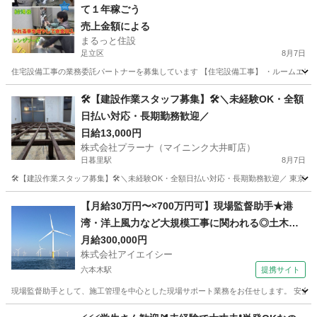
て１年稼ごう
売上金額による
まるっと住設
足立区
8月7日
住宅設備工事の業務委託パートナーを募集しています 【住宅設備工事】 ・ルームエアコン ・レ
東京
足立区
建築
設備工事
🛠【建設作業スタッフ募集】🛠＼未経験OK・全額
日払い対応・長期勤務歓迎／
日給13,000円
株式会社プラーナ（マイニンク大井町店）
日暮里駅
8月7日
🛠【建設作業スタッフ募集】🛠＼未経験OK・全額日払い対応・長期勤務歓迎／ 東京都内
東京
荒川区
日暮里駅
建築
【月給30万円〜×700万円可】現場監督助手★港
湾・洋上風力など大規模工事に関われる◎土木建
設経験者求む
月給300,000円
株式会社アイエイシー
六本木駅
提携サイト
現場監督助手として、施工管理を中心とした現場サポート業務をお任せします。 安全管
東京
六本木駅
その他