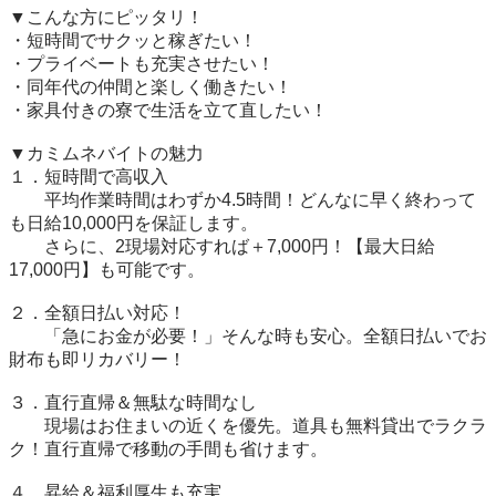
▼こんな方にピッタリ！

・短時間でサクッと稼ぎたい！

・プライベートも充実させたい！

・同年代の仲間と楽しく働きたい！

・家具付きの寮で生活を立て直したい！

▼カミムネバイトの魅力

１．短時間で高収入

　　平均作業時間はわずか4.5時間！どんなに早く終わって
も日給10,000円を保証します。

　　さらに、2現場対応すれば＋7,000円！【最大日給
17,000円】も可能です。

２．全額日払い対応！

　　「急にお金が必要！」そんな時も安心。全額日払いでお
財布も即リカバリー！

３．直行直帰＆無駄な時間なし

　　現場はお住まいの近くを優先。道具も無料貸出でラクラ
ク！直行直帰で移動の手間も省けます。

４．昇給＆福利厚生も充実
