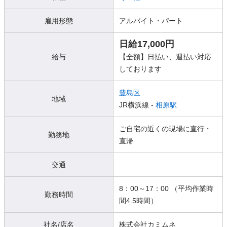
雇用形態
アルバイト・パート
日給17,000円
給与
【全額】日払い、週払い対応
しております
豊島区
地域
JR横浜線 -
相原駅
ご自宅の近くの現場に直行・
勤務地
直帰
交通
8：00～17：00 （平均作業時
勤務時間
間4.5時間）
社名/店名
株式会社カミムネ