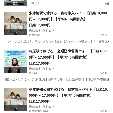
プリフラ
Ad
多摩境駅で稼げる！資材搬入バイト【日給10,000
円～17,000円】【平均4.5時間作業】
日給17,000円
株式会社カミムネ
アルバイト
多摩境駅
7月7日
「今すぐお金が必要！」そんなあなたの悩みを【カミムネ】が解決します！ 多摩境周辺で
東京
豊島区
多摩境駅
その他
スタッフ
相原駅で稼げる！交通誘導警備バイト【日給10,00
0円～17,000円】【平均4.5時間作業】
日給17,000円
株式会社カミムネ
アルバイト
相原駅
6月1日
相原周辺エリア【シニア世代歓迎】短時間で稼げる交通誘導警備【日給10,000円保証】【全
東京
豊島区
相原駅
その他
シニア
多摩動物公園で稼げる！資材搬入バイト【日給10,
000円～17,000円】【平均4.5時間作業】
日給17,000円
株式会社カミムネ
アルバイト
多摩動物公園駅
6月1日