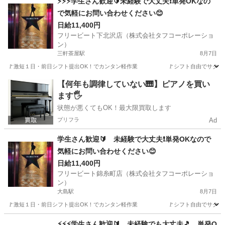
⚡⚡⚡学生さん歓迎🔰未経験で大丈夫❗単発OKなの
で気軽にお問い合わせください😊
日給11,400円
フリービート下北沢店（株式会社タフコーポレーショ
ン）
三軒茶屋駅
8月7日
🚩激短１日・前日シフト提出OK！でカンタン軽作業 🚩シフト自由でサクッ
東京
世田谷区
三軒茶屋駅
建築
建築現場
【何年も調律していない🎹】ピアノを買い
ます🖐️
状態が悪くてもOK！最大限買取します
プリフラ
Ad
学生さん歓迎🔰 未経験で大丈夫❗単発OKなので
気軽にお問い合わせください😊
日給11,400円
フリービート錦糸町店（株式会社タフコーポレーショ
ン）
大島駅
8月7日
🚩激短１日・前日シフト提出OK！でカンタン軽作業 🚩シフト自由でサクッ
東京
江東区
大島駅
建築
建築現場
⚡⚡⚡学生さん歓迎🔰 未経験でも大丈夫🎵 単発O