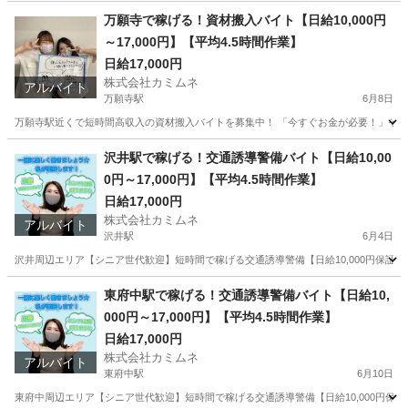
東京
豊島区
中河原駅
その他
シニア
万願寺で稼げる！資材搬入バイト【日給10,000円
～17,000円】【平均4.5時間作業】
日給17,000円
株式会社カミムネ
アルバイト
万願寺駅
6月8日
万願寺駅近くで短時間高収入の資材搬入バイトを募集中！ 「今すぐお金が必要！」そんな
東京
豊島区
万願寺駅
その他
スタッフ
沢井駅で稼げる！交通誘導警備バイト【日給10,00
0円～17,000円】【平均4.5時間作業】
日給17,000円
株式会社カミムネ
アルバイト
沢井駅
6月4日
沢井周辺エリア【シニア世代歓迎】短時間で稼げる交通誘導警備【日給10,000円保証】【全
東京
豊島区
沢井駅
その他
シニア
東府中駅で稼げる！交通誘導警備バイト【日給10,
000円～17,000円】【平均4.5時間作業】
日給17,000円
株式会社カミムネ
アルバイト
東府中駅
6月10日
東府中周辺エリア【シニア世代歓迎】短時間で稼げる交通誘導警備【日給10,000円保証】