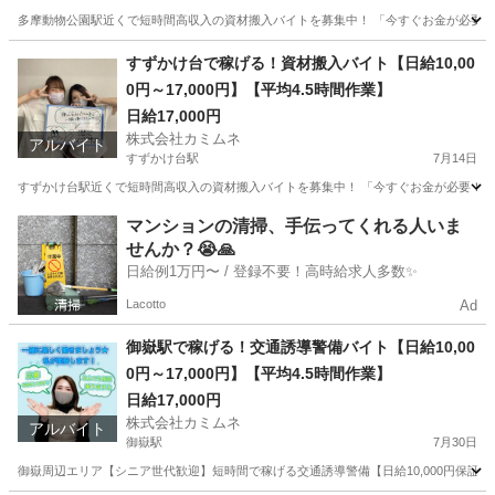
多摩動物公園駅近くで短時間高収入の資材搬入バイトを募集中！ 「今すぐお金が必要！」
東京
豊島区
多摩動物公園駅
その他
スタッフ
すずかけ台で稼げる！資材搬入バイト【日給10,00
0円～17,000円】【平均4.5時間作業】
日給17,000円
株式会社カミムネ
アルバイト
すずかけ台駅
7月14日
すずかけ台駅近くで短時間高収入の資材搬入バイトを募集中！ 「今すぐお金が必要！」そ
東京
豊島区
すずかけ台駅
その他
スタッフ
マンションの清掃、手伝ってくれる人いま
せんか？😭🙏
日給例1万円〜 / 登録不要！高時給求人多数✨
Lacotto
Ad
御嶽駅で稼げる！交通誘導警備バイト【日給10,00
0円～17,000円】【平均4.5時間作業】
日給17,000円
株式会社カミムネ
アルバイト
御嶽駅
7月30日
御嶽周辺エリア【シニア世代歓迎】短時間で稼げる交通誘導警備【日給10,000円保証】【全