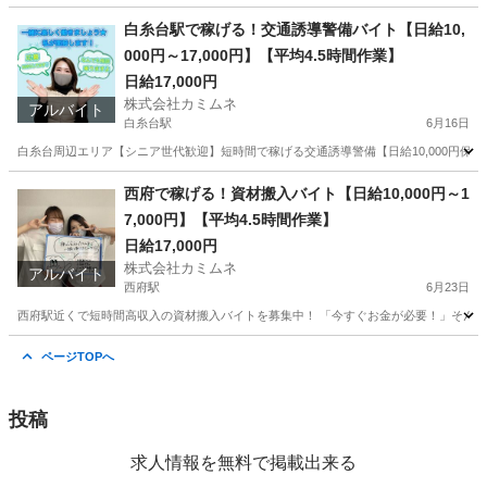
東京
豊島区
東府中駅
その他
シニア
白糸台駅で稼げる！交通誘導警備バイト【日給10,
000円～17,000円】【平均4.5時間作業】
日給17,000円
株式会社カミムネ
アルバイト
白糸台駅
6月16日
白糸台周辺エリア【シニア世代歓迎】短時間で稼げる交通誘導警備【日給10,000円保証】
東京
豊島区
白糸台駅
その他
シニア
西府で稼げる！資材搬入バイト【日給10,000円～1
7,000円】【平均4.5時間作業】
日給17,000円
株式会社カミムネ
アルバイト
西府駅
6月23日
西府駅近くで短時間高収入の資材搬入バイトを募集中！ 「今すぐお金が必要！」そんなあ
東京
豊島区
西府駅
その他
スタッフ
ページTOPへ
投稿
求人情報を無料で掲載出来る