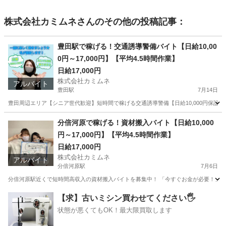
株式会社カミムネ
さんのその他の投稿記事：
豊田駅で稼げる！交通誘導警備バイト【日給10,00
0円～17,000円】【平均4.5時間作業】
日給17,000円
株式会社カミムネ
アルバイト
豊田駅
7月14日
豊田周辺エリア【シニア世代歓迎】短時間で稼げる交通誘導警備【日給10,000円保証】【全
東京
豊島区
豊田駅
その他
シニア
分倍河原で稼げる！資材搬入バイト【日給10,000
円～17,000円】【平均4.5時間作業】
日給17,000円
株式会社カミムネ
アルバイト
分倍河原駅
7月6日
分倍河原駅近くで短時間高収入の資材搬入バイトを募集中！ 「今すぐお金が必要！」そん
東京
豊島区
分倍河原駅
その他
スタッフ
【求】古いミシン買わせてください🖐️
状態が悪くてもOK！最大限買取します