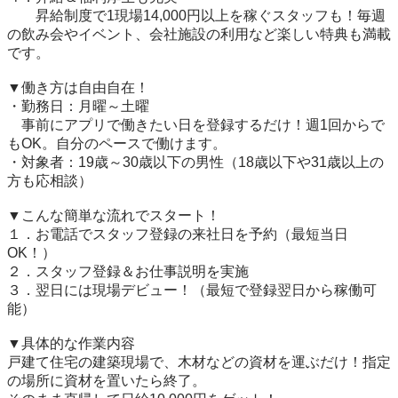
　　昇給制度で1現場14,000円以上を稼ぐスタッフも！毎週
の飲み会やイベント、会社施設の利用など楽しい特典も満載
です。

▼働き方は自由自在！

・勤務日：月曜～土曜

　事前にアプリで働きたい日を登録するだけ！週1回からで
もOK。自分のペースで働けます。

・対象者：19歳～30歳以下の男性（18歳以下や31歳以上の
方も応相談）

▼こんな簡単な流れでスタート！

１．お電話でスタッフ登録の来社日を予約（最短当日
OK！）

２．スタッフ登録＆お仕事説明を実施

３．翌日には現場デビュー！（最短で登録翌日から稼働可
能）

▼具体的な作業内容

戸建て住宅の建築現場で、木材などの資材を運ぶだけ！指定
の場所に資材を置いたら終了。
