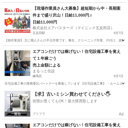
【現場作業員さん大募集】超短期から中・長期案
件まで盛り沢山！日給11,000円♬
日給11,000円
株式会社エアバスターズ（マイニンク五反田店）
五反田駅
8月7日
【雑作業員】 主に職人さんの手元作業です。養生、クリーニング作業、片付け、資材搬入出
東京
品川区
五反田駅
その他
現場作業員
エアコンだけでは稼げない！住宅設備工事を覚え
て１年稼ごう
売上金額による
まるっと住設
練馬区
8月7日
住宅設備工事の業務委託パートナーを募集しています 【住宅設備工事】 ・ルームエアコン ・レ
東京
練馬区
建築
設備工事
【求】古いミシン買わせてください🖐️
状態が悪くてもOK！最大限買取します
プリフラ
Ad
エアコンだけでは稼げない！住宅設備工事を覚え