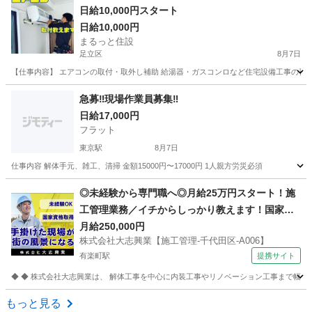
日給10,000円スタート
日給10,000円
まるっと住設
足立区
8月7日
【仕事内容】 エアコンの取付・取外し補助 給湯器・ガスコンロなど住宅設備工事の補助 道具
東京
足立区
建築
設備工事
急募‼️現場作業員募集‼️
日給17,000円
フラット
東京駅
8月7日
仕事内容 解体手元、雑工、清掃 金額15000円〜17000円 1人親方労災必須
東京
中央区
東京駅
その他
現場作業員
◎未経験から専門職へ◎月給25万円スタート！施
工管理業務／イチからしっかり教えます！国家資
格取得支援あり！ 株式会社大志興業【施工管理-千
月給250,000円
株式会社大志興業【施工管理-千代田区-A006】
代田区-A006】 建築・造園スタッフ
有楽町駅
提携サイト
◆ ◆ 株式会社大志興業は、 解体工事を中心に内装工事やリノベーション工事まで幅広く
東京
千代田区
有楽町駅
その他
もっと見る