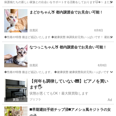
保護猫たちの新しい家族との出会いをサポートする活動をしております🐱🍀✨️ また繁殖引退
東京
小平市
花小金井駅
猫
費用
まどかちゃん🍑 都内譲渡会でお見合い可能！
目黒区
8月8日
◆性格や特徴 後ほど追記いたします ◆健康状態 体調良好元気いっぱいです！ 避妊去勢手
東京
目黒区
猫
去勢手術
なつっこちゃん🍑 都内譲渡会でお見合い可能！
目黒区
8月8日
◆性格や特徴 後ほど追記いたします。 ◆健康状態 健康状態良好元気いっぱいです！ 避妊
東京
目黒区
猫
去勢手術
【何年も調律していない🎹】ピアノを買い
ます🖐️
状態が悪くてもOK！最大限買取します
プリフラ
Ad
◼️早期避妊手術チップ済◼️アメショ風キジトラの女
の子