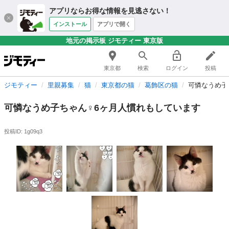
アプリならお得な情報を見逃さない！
インストール
アプリで開く
地元の掲示板 ジモティー 東京版
東京都
検索
ログイン
投稿
ジモティー
里親募集
猫
東京都の猫
葛飾区の猫
可憐なうめ子
可憐なうめ子ちゃん♀6ヶ月人慣れもしています
投稿ID: 1g09q3