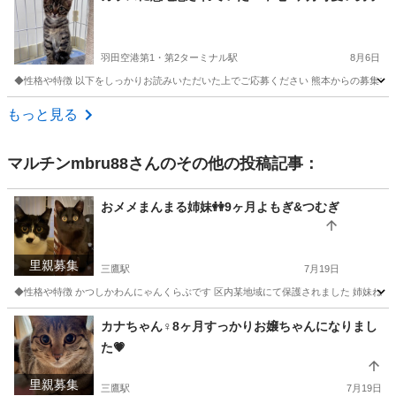
羽田空港第1・第2ターミナル駅
8月6日
◆性格や特徴 以下をしっかりお読みいただいた上でご応募ください 熊本からの募集です
東京
大田区
羽田空港第1・第2ターミナル駅
猫
有無
もっと見る
マルチンmbru88
さんのその他の投稿記事：
おメメまんまる姉妹👭9ヶ月よもぎ&つむぎ
里親募集
三鷹駅
7月19日
◆性格や特徴 かつしかわんにゃんくらぶです 区内某地域にて保護されました 姉妹ねこちゃ
東京
調布市
三鷹駅
猫
姉妹
カナちゃん♀8ヶ月すっかりお嬢ちゃんになりまし
た💗
里親募集
三鷹駅
7月19日