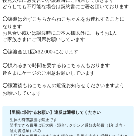
後見人様にお見合いか譲渡時にご同席して頂きます

どうしても不可能な場合は契約書にご署名頂いております

⭕️譲渡は必ずこちらからねこちゃんをお連れすることに

なります

お見合い或いは譲渡時にご本人様以外に、もうお1人

ご家族さまにご同席お願いしています

⭕️譲渡金は1匹¥32,000-になります

⭕️慣れるまで時間を要するねこちゃんもおります

皆さまにケージのご用意お願いしています

⭕️譲渡後もねこちゃんの近況お知らせくださいますよう

お願いしています
【里親に関するお願い】違反は通報してください
生体の有償譲渡は禁止です
請求できる費用は狂犬病・混合ワクチン／避妊去勢費（1年以内・
証明書必須）のみ