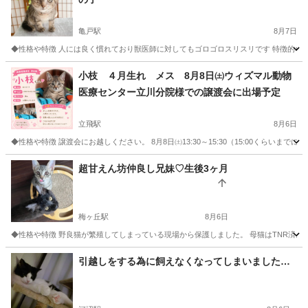
亀戸駅
8月7日
◆性格や特徴 人には良く慣れており獣医師に対してもゴロゴロスリスリです 特徴的なお顔
東京
江東区
亀戸駅
猫
ワクチン
小枝 ４月生れ メス 8月8日㈯ウィズマル動物
医療センター立川分院様での譲渡会に出場予定
立飛駅
8月6日
◆性格や特徴 譲渡会にお越しください。 8月8日㈯13:30～15:30（15:00くらいまで
東京
立川市
立飛駅
猫
ワクチン
超甘えん坊仲良し兄妹♡生後3ヶ月
梅ヶ丘駅
8月6日
◆性格や特徴 野良猫が繁殖してしまっている現場から保護しました。 母猫はTNR済。
東京
世田谷区
梅ヶ丘駅
猫
仲良し
引越しをする為に飼えなくなってしまいました…