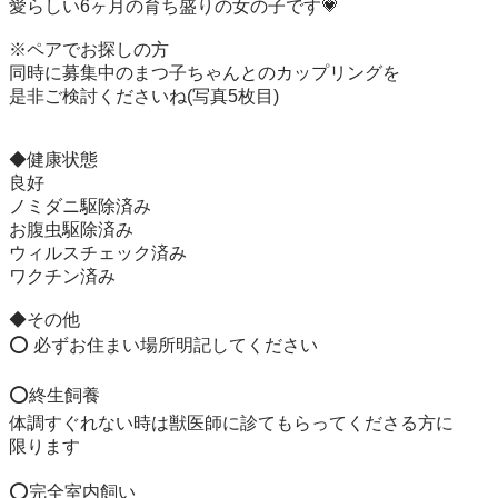
愛らしい6ヶ月の育ち盛りの女の子です💗

※ペアでお探しの方

同時に募集中のまつ子ちゃんとのカップリングを

是非ご検討くださいね(写真5枚目)

◆健康状態

良好

ノミダニ駆除済み

お腹虫駆除済み

ウィルスチェック済み

ワクチン済み

◆その他

⭕️ 必ずお住まい場所明記してください

⭕️終生飼養

体調すぐれない時は獣医師に診てもらってくださる方に

限ります

⭕️完全室内飼い
