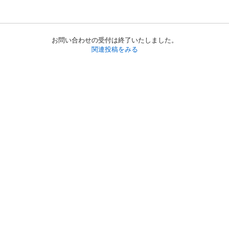
お問い合わせの受付は終了いたしました。
関連投稿をみる
初めての方へ
利用規約
プライバシーポリシー
プライバシー・ステートメント
健全化に資する運用方針
お問い合わせ
運営会社
サイトマップ
ご利用ガイド
フリーワードで探す
PC版で表示
都道府県選択
特定商取引法の表示
利用者情報の外部送信について