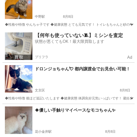
中野駅
8月8日
◆性格や特徴 やんちゃ子です ◆健康状態 とても元気です！ トイレもちゃんと砂の中で
東京
中野区
中野駅
猫
マンチカン
【何年も使っていない🧵】ミシンを査定
状態が悪くてもOK！最大限買取します
プリフラ
Ad
ドロンジョちゃん💘 都内譲渡会でお見合い可能！
文京区
8月8日
◆性格や特徴 後ほど追記いたします ◆健康状態 体調良好元気いっぱいです！ 避妊去勢手
東京
文京区
猫
去勢手術
🍀優しい手触りマイペースなモコちゃん✨️
花小金井駅
8月8日