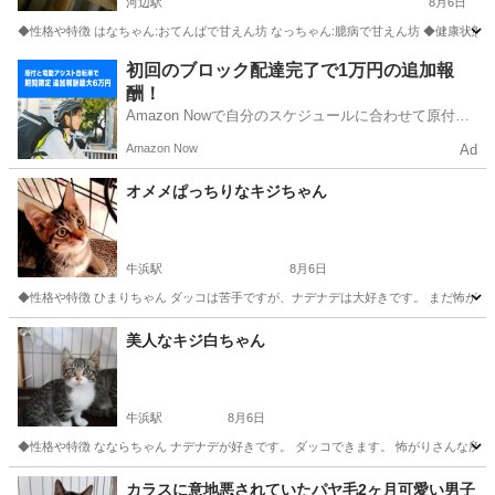
河辺駅
8月6日
◆性格や特徴 はなちゃん:おてんばで甘えん坊 なっちゃん:臆病で甘えん坊 ◆健康状態 
東京
青梅市
河辺駅
猫
甘えん坊
初回のブロック配達完了で1万円の追加報
酬！
Amazon Nowで自分のスケジュールに合わせて原付や
電動アシスト自転車で配達し、報酬を獲得しましょ
Amazon Now
Ad
う！
オメメぱっちりなキジちゃん
牛浜駅
8月6日
◆性格や特徴 ひまりちゃん ダッコは苦手ですが、ナデナデは大好きです。 まだ怖がり
東京
福生市
牛浜駅
猫
トライアル
美人なキジ白ちゃん
牛浜駅
8月6日
◆性格や特徴 なならちゃん ナデナデが好きです。 ダッコできます。 怖がりさんな所
東京
福生市
牛浜駅
猫
トライアル
カラスに意地悪されていたパヤ毛2ヶ月可愛い男子