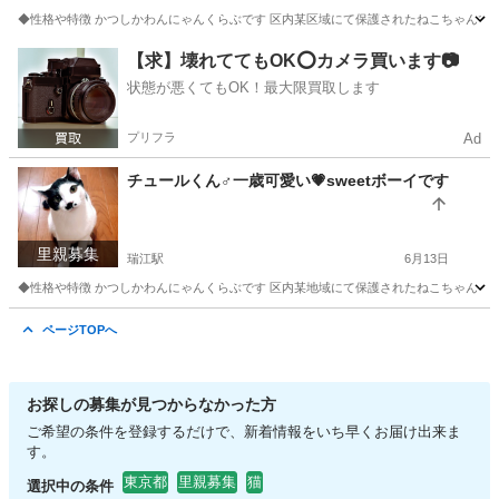
◆性格や特徴 かつしかわんにゃんくらぶです 区内某区域にて保護されたねこちゃんです カ
東京
調布市
三鷹駅
猫
カナ
【求】壊れててもOK⭕️カメラ買います📷
状態が悪くてもOK！最大限買取します
プリフラ
Ad
チュールくん♂一歳可愛い💗sweetボーイです
里親募集
瑞江駅
6月13日
◆性格や特徴 かつしかわんにゃんくらぶです 区内某地域にて保護されたねこちゃん 子猫ち
東京
江戸川区
瑞江駅
猫
チュール
ページTOPへ
お探しの募集が見つからなかった方
ご希望の条件を登録するだけで、新着情報をいち早くお届け出来ま
す。
東京都
里親募集
猫
選択中の条件