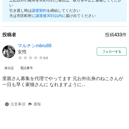
上記以外の費用を求められた場合は、取引を中止し通報してくださ
い
引き渡し時は
譲渡契約
を締結してください
犬は市区町村に
譲渡後30日以内
に届け出てください
投稿者
投稿
433
件
マルチンmbru88
女性
フォローする
0.0
身分証
電話番号
里親さん募集を代理でやってます 元お外出身のねこさんが
一日も早く家猫さんに なれますように...
注意事項
通報