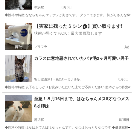
牛浜駅
8月6日
◆性格や特徴 なならちゃん ナデナデが好きです。 ダッコできます。 怖がりさんな所
東京
福生市
牛浜駅
猫
トライアル
【実家に残ったミシン🏠】買い取ります❗️
状態が悪くてもOK！最大限買取します
プリフラ
Ad
カラスに意地悪されていたパヤ毛2ヶ月可愛い男子
羽田空港第1・第2ターミナル駅
8月6日
◆性格や特徴 以下をしっかりお読みいただいた上でご応募ください 熊本からの募集です
東京
大田区
羽田空港第1・第2ターミナル駅
猫
有無
至急！８月16日まで、はなちゃんメス8才なつメス
8才姉妹
河辺駅
8月5日
◆性格や特徴 はなはおてんばはなちゃんです。なつはおっとりなつです ◆健康状態 は