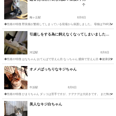
梅ヶ丘駅
8月6日
◆性格や特徴 野良猫が繁殖してしまっている現場から保護しました。 母猫はTNR済。
東京
世田谷区
梅ヶ丘駅
猫
仲良し
引越しをする為に飼えなくなってしまいました…
河辺駅
8月6日
◆性格や特徴 はなちゃん:おてんばで甘えん坊 なっちゃん:臆病で甘えん坊 ◆健康状態 
東京
青梅市
河辺駅
猫
甘えん坊
オメメぱっちりなキジちゃん
牛浜駅
8月6日
◆性格や特徴 ひまりちゃん ダッコは苦手ですが、ナデナデは大好きです。 まだ怖がり
東京
福生市
牛浜駅
猫
トライアル
美人なキジ白ちゃん