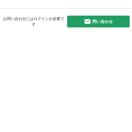
お問い合わせにはログインが必要で
問い合わせ
す
初めての方へ
利用規約
プライバシーポリシー
プライバシー・ステートメント
健全化に資する運用方針
お問い合わせ
運営会社
サイトマップ
ご利用ガイド
フリーワードで探す
PC版で表示
都道府県選択
特定商取引法の表示
利用者情報の外部送信について