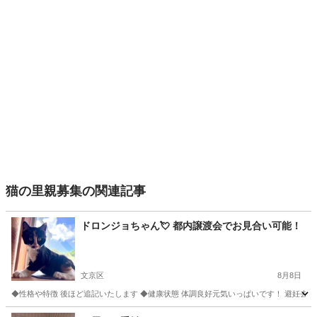
猫の里親募集の関連記事
ドロンジョちゃん💘 都内譲渡会でお見合い可能！
文京区
8月8日
◆性格や特徴 後ほど追記いたします ◆健康状態 体調良好元気いっぱいです！ 避妊去勢手
東京
文京区
猫
去勢手術