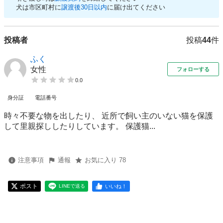
犬は市区町村に
譲渡後30日以内
に届け出てください
投稿者
投稿
44
件
ふく
女性
フォローする
0.0
身分証
電話番号
時々不要な物を出したり、 近所で飼い主のいない猫を保護
して里親探ししたりしています。 保護猫...
注意事項
通報
お気に入り 78
ポスト
いいね！
LINEで送る