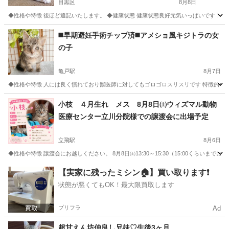
目黒区
8月8日
◆性格や特徴 後ほど追記いたします。 ◆健康状態 健康状態良好元気いっぱいです！ 避妊
東京
目黒区
猫
去勢手術
◼️早期避妊手術チップ済◼️アメショ風キジトラの女
の子
亀戸駅
8月7日
◆性格や特徴 人には良く慣れており獣医師に対してもゴロゴロスリスリです 特徴的なお顔
東京
江東区
亀戸駅
猫
ワクチン
小枝 ４月生れ メス 8月8日㈯ウィズマル動物
医療センター立川分院様での譲渡会に出場予定
立飛駅
8月6日
◆性格や特徴 譲渡会にお越しください。 8月8日㈯13:30～15:30（15:00くらいまで
東京
立川市
立飛駅
猫
ワクチン
【実家に残ったミシン🏠】買い取ります❗️
状態が悪くてもOK！最大限買取します
プリフラ
Ad
超甘えん坊仲良し兄妹♡生後3ヶ月