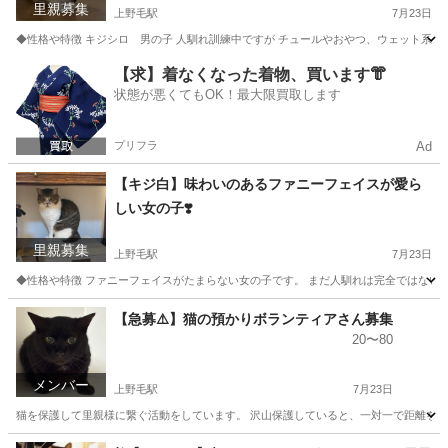
里親募集
上野毛駅
7月23日
◆性格や特徴 キジシロ 男の子 人馴れ訓練中ですが チュールやおやつ、ウェット系の
東京
世田谷区
上野毛駅
猫
チュール
【求】着なくなった着物、買います👘
状態が悪くてもOK！最大限買取します
プリフラ
Ad
【キジ白】味わいのあるファニーフェイスが愛ら
しい女の子❣️
里親募集
上野毛駅
7月23日
◆性格や特徴 ファニーフェイスがたまらない女の子です。 まだ人馴れは完全ではないです
東京
世田谷区
上野毛駅
猫
ワクチン
【急募⚠️】猫の預かりボランティアさん募集
20〜80
メンバー
上野毛駅
7月23日
猫を保護して里親様に繋ぐ活動をしています。 沢山保護していると、一対一で距離を詰
東京
世田谷区
上野毛駅
ボランティア
人馴れ