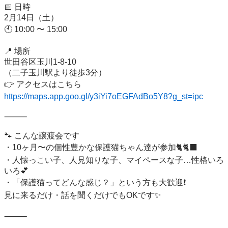
📅 日時

2月14日（土）

🕙 10:00 〜 15:00

📍 場所

世田谷区玉川1-8-10

（二子玉川駅より徒歩3分）

https://maps.app.goo.gl/y3iYi7oEGFAdBo5Y8?g_st=ipc
⸻

🐾 こんな譲渡会です

・10ヶ月〜の個性豊かな保護猫ちゃん達が参加🐈🐈‍⬛

・人懐っこい子、人見知りな子、マイペースな子…性格いろ
いろ💕

・「保護猫ってどんな感じ？」という方も大歓迎❗️

見に来るだけ・話を聞くだけでもOKです✨

⸻
