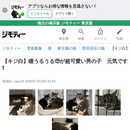
アプリならお得な情報を見逃さない！
インストール
アプリで開く
地元の掲示板 ジモティー 東京版
東京都
検索
ログイン
投稿
ジモティー
里親募集
猫
東京都の猫
世田谷区の猫
【キジ白】
【キジ白】瞳うるうる🥺が超可愛い男の子 元気です
❗️
投稿ID: 1aox26
2026年7月23日 01:54