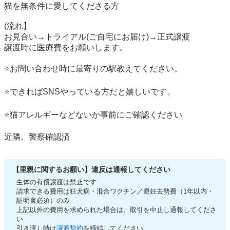
猫を無条件に愛してくださる方

(流れ】

お見合い→トライアル(ご自宅にお届け)→正式譲渡

譲渡時に医療費をお願いします。

⭐️お問い合わせ時に最寄りの駅教えてください。

⭐️できればSNSやっている方だと嬉しいです。

⭐️猫アレルギーなどないか事前にご確認ください

近隣、警察確認済
【里親に関するお願い】違反は通報してください
生体の有償譲渡は禁止です
請求できる費用は狂犬病・混合ワクチン／避妊去勢費（1年以内・
証明書必須）のみ
上記以外の費用を求められた場合は、取引を中止し通報してくださ
い
引き渡し時は
譲渡契約
を締結してください