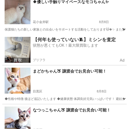
🍀優しい手触りマイペースなモコちゃん✨️
花小金井駅
8月8日
保護猫たちの新しい家族との出会いをサポートする活動をしております🐱🍀✨️ また繁殖引退
東京
小平市
花小金井駅
猫
費用
【何年も使っていない🧵】ミシンを査定
状態が悪くてもOK！最大限買取します
プリフラ
Ad
まどかちゃん🍑 譲渡会でお見合い可能！
目黒区
8月8日
◆性格や特徴 後ほど追記いたします ◆健康状態 体調良好元気いっぱいです！ 避妊去勢手
東京
目黒区
猫
去勢手術
なつっこちゃん🍑 譲渡会でお見合い可能！