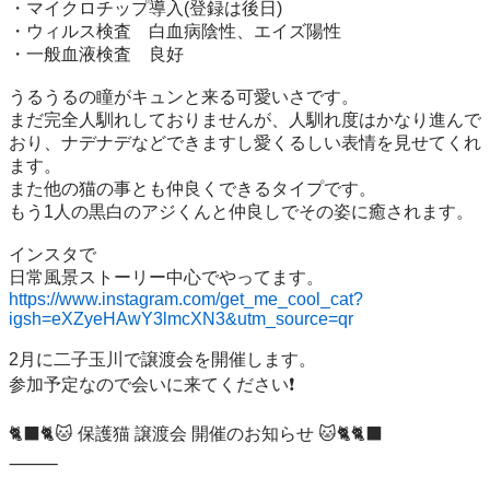
・マイクロチップ導入(登録は後日)

・ウィルス検査　白血病陰性、エイズ陽性

・一般血液検査　良好

うるうるの瞳がキュンと来る可愛いさです。

まだ完全人馴れしておりませんが、人馴れ度はかなり進んで
おり、ナデナデなどできますし愛くるしい表情を見せてくれ
ます。

また他の猫の事とも仲良くできるタイプです。

もう1人の黒白のアジくんと仲良しでその姿に癒されます。

インスタで

https://www.instagram.com/get_me_cool_cat?
igsh=eXZyeHAwY3lmcXN3&utm_source=qr
2月に二子玉川で譲渡会を開催します。

参加予定なので会いに来てください❗️

🐈‍⬛🐈🐱 保護猫 譲渡会 開催のお知らせ 🐱🐈🐈‍⬛

⸻
