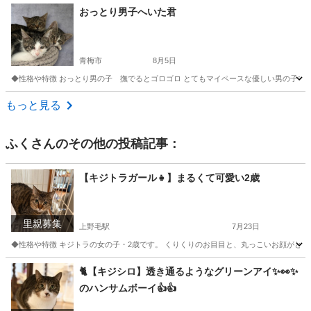
東京
青梅市
河辺駅
猫
メス
おっとり男子へいた君
青梅市
8月5日
◆性格や特徴 おっとり男の子 撫でるとゴロゴロ とてもマイペースな優しい男の子です。
東京
青梅市
猫
有無
もっと見る
ふく
さんのその他の投稿記事：
【キジトラガール👧】まるくて可愛い2歳
里親募集
上野毛駅
7月23日
◆性格や特徴 キジトラの女の子・2歳です。 くりくりのお目目と、丸っこいお顔がとっ
東京
世田谷区
上野毛駅
猫
キジトラ
🐈【キジシロ】透き通るようなグリーンアイ✨👀✨
のハンサムボーイ👍👍