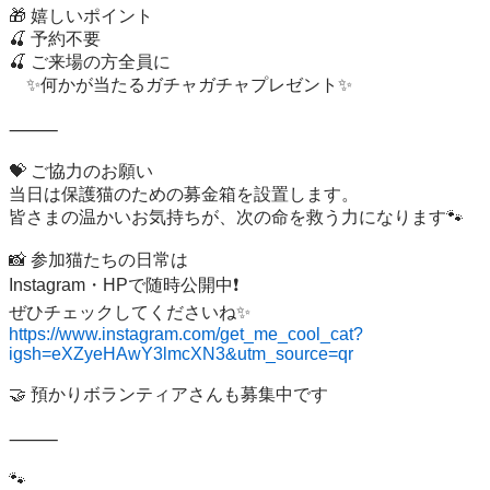
🎁 嬉しいポイント

🍒 予約不要

🍒 ご来場の方全員に

　✨何かが当たるガチャガチャプレゼント✨

⸻

💝 ご協力のお願い

当日は保護猫のための募金箱を設置します。

皆さまの温かいお気持ちが、次の命を救う力になります🐾

📸 参加猫たちの日常は

Instagram・HPで随時公開中❗️

https://www.instagram.com/get_me_cool_cat?
igsh=eXZyeHAwY3lmcXN3&utm_source=qr
🤝 預かりボランティアさんも募集中です

⸻

🐾
