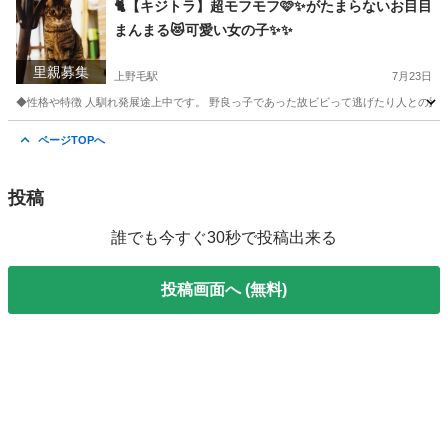
🐈【キジトラ】超モフモフ🩷✨がたまらないお目目
まんまる😻可愛い女の子✨✨
里親募集
上野毛駅
7月23日
◆性格や特徴 人馴れ発展途上中です。 野良っ子であった故ビビって逃げたり人との距離
東京
世田谷区
上野毛駅
猫
モフモフ
ページTOPへ
投稿
誰でも今すぐ30秒で投稿出来る
投稿画面へ (無料)