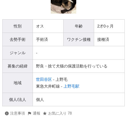
性別
オス
年齢
2才0ヶ月
去勢手術
手術済
ワクチン接種
接種済
ジャンル
-
募集の経緯
野良・捨て犬猫の保護活動を行っている
世田谷区
- 上野毛
地域
東急大井町線 -
上野毛駅
個人/法人
個人
注意事項
通報
お気に入り 78