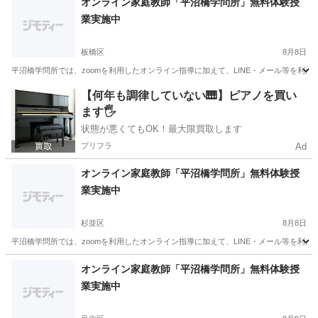
オンライン家庭教師「平沼橋学問所」無料体験授
業実施中
板橋区
8月8日
平沼橋学問所では、zoomを利用したオンライン指導に加えて、LINE・メール等を利
東京
板橋区
家庭教師
無料
【何年も調律していない🎹】ピアノを買い
ます🖐️
状態が悪くてもOK！最大限買取します
プリフラ
Ad
オンライン家庭教師「平沼橋学問所」無料体験授
業実施中
杉並区
8月8日
平沼橋学問所では、zoomを利用したオンライン指導に加えて、LINE・メール等を利
東京
杉並区
家庭教師
無料
オンライン家庭教師「平沼橋学問所」無料体験授
業実施中