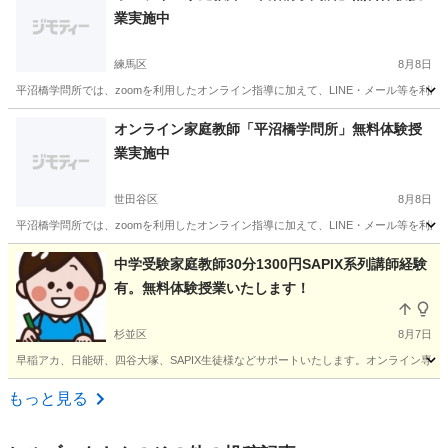
業実施中
練馬区
8月8日
平沼橋学問所では、zoomを利用したオンライン指導に加えて、LINE・メール等を利
東京
練馬区
家庭教師
無料
オンライン家庭教師「平沼橋学問所」無料体験授
業実施中
世田谷区
8月8日
平沼橋学問所では、zoomを利用したオンライン指導に加えて、LINE・メール等を利
東京
世田谷区
家庭教師
無料
中学受験家庭教師30分1300円SAPIX系列講師経験
有。無料体験授業いたします！
杉並区
8月7日
早稲アカ、日能研、四谷大塚、SAPIX生徒様などサポートいたします。オンライン専門家
東京
杉並区
家庭教師
SAPIX
もっと見る