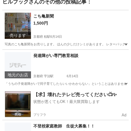
ヒルブック
さんのその他の投稿記事：
こち亀新聞
1,500円
売ります
京都府 桂駅
6月14日
写真のこち亀新聞をお売りします。 ほんの少しだけシミがあります。 レターパックにて
京都
京都市
桂駅
本/CD/DVD
京都
本/CD/DVD
発達障がい専門教育相談
こち亀
地元のお店
京都府 宇治駅
6月14日
「うちの子発達障がいで同子育てしたらいいかわからない」ということはありませんか？ 
京都
宇治市
宇治駅
その他
【求】壊れたテレビ売ってください📺✨
状態が悪くてもOK！最大限買取します
プリフラ
Ad
不登校家庭教師 生徒大募集！！