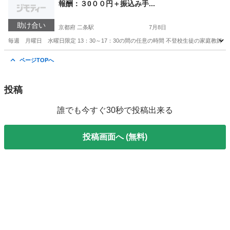
報酬：３0００円＋振込み手...
助け合い
京都府 二条駅
7月8日
毎週 月曜日 水曜日限定 13：30～17：30の間の任意の時間 不登校生徒の家庭教
京都
京都市
二条駅
教えたい
不登校
ページTOPへ
投稿
誰でも今すぐ30秒で投稿出来る
投稿画面へ (無料)