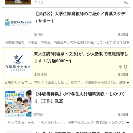
プリフラ
Ad
【渋谷区】大学生家庭教師のご紹介／青葉スタデ
ィサポート
渋谷駅
8月8日
渋谷区周辺で、小学生・中学生・高校生向けの家庭教師を紹介しています😊 まずは無料相談
東京
渋谷区
渋谷駅
家庭教師
小学生
東大生講師(理系・文系)が、少人数制で徹底指導し
ます！(月額6000〜)
水道橋駅
8月8日
合格塾サクセスは、2018年に誕生した新しい塾です。 水道橋駅から徒歩1分、講師は全員
東京
文京区
水道橋駅
塾
数学
【体験者募集】小中学生向け理科実験・ものづく
り（工作）教室
荻窪駅
8月8日
「やってみる」から、「考えられる」へ。 小中学生のための 理科実験・ものづくり教室
東京
杉並区
荻窪駅
塾
データ分析