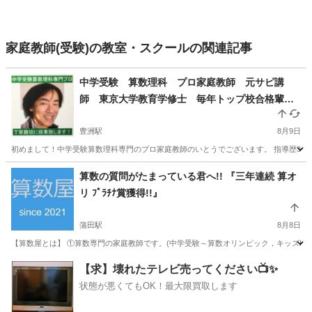
家庭教師(受験)の教室・スクールの関連記事
中学受験 算数理科 プロ家庭教師 元サピ講
師 東京大学教育学修士 毎年トップ校合格輩
出 全国オンライン対応可能 個人契約
豊洲駅
8月9日
初めまして！中学受験算数理科専門のプロ家庭教師のいとうでございます。 指導歴30年7
東京
江東区
豊洲駅
家庭教師
算数
算数の質問がたまっている君へ!! 『三年連続 算オ
リ ﾌﾟﾗﾁﾅ賞獲得!!』
蒲田駅
8月8日
【算数屋とは】 ①算数専門の家庭教師です。(中学受験～算数オリンピック，キッズBEEまで対応
東京
大田区
蒲田駅
家庭教師
算数
【求】壊れたテレビ売ってください📺✨
状態が悪くてもOK！最大限買取します