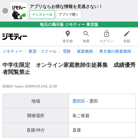
アプリならお得な情報を見逃さない！
インストール
アプリで開く
地元の掲示板 ジモティー 東京版
東京都
検索
ログイン
投稿
ジモティー
教室・スクール
受験
家庭教師
東京都の家庭教師
中学生限定 オンライン家庭教師生徒募集 成績優秀
者閲覧禁止
投稿ID: huaco
2026年6月14日 22:08
地域
墨田区
- 墨田
開催場所
各ご家庭
直接/仲介
直接