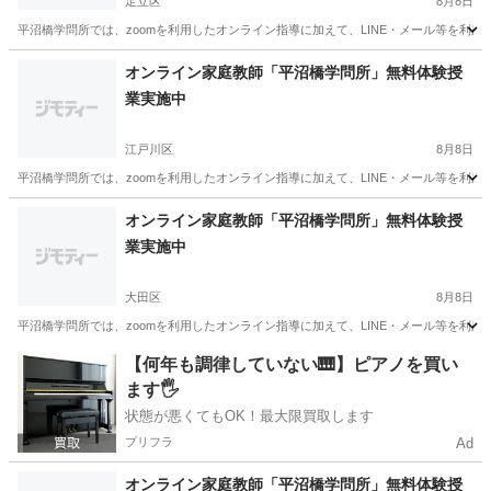
足立区
8月8日
平沼橋学問所では、zoomを利用したオンライン指導に加えて、LINE・メール等を利
東京
足立区
家庭教師
無料
オンライン家庭教師「平沼橋学問所」無料体験授
業実施中
江戸川区
8月8日
平沼橋学問所では、zoomを利用したオンライン指導に加えて、LINE・メール等を利
東京
江戸川区
家庭教師
無料
オンライン家庭教師「平沼橋学問所」無料体験授
業実施中
大田区
8月8日
平沼橋学問所では、zoomを利用したオンライン指導に加えて、LINE・メール等を利
東京
大田区
家庭教師
無料
【何年も調律していない🎹】ピアノを買い
ます🖐️
状態が悪くてもOK！最大限買取します
プリフラ
Ad
オンライン家庭教師「平沼橋学問所」無料体験授