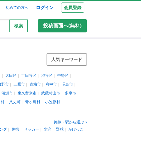
ログイン
会員登録
初めての方へ
投稿画面へ(無料)
検索
人気キーワード
区
大田区
世田谷区
渋谷区
中野区
蔵野市
三鷹市
青梅市
府中市
昭島市
清瀬市
東久留米市
武蔵村山市
多摩市
島村
八丈町
青ヶ島村
小笠原村
路線・駅から選ぶ
ング
体操
サッカー
水泳
野球
かけっこ