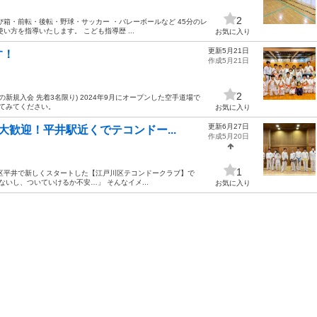
2
箱・前転・後転・野球・サッカー ・バレーボールなど 45分のレ
方を指導いたします。 こども指導歴 ...
お気に入り
更新5月21日
す！
作成5月21日
2
新規入会 先着3名限り) 2024年9月にオープンした空手道場で
してみてください。
お気に入り
更新6月27日
歓迎！平井駅近くでテコンドー...
作成5月20日
1
川区平井で新しくスタートした【江戸川区テコンドークラブ】で
いし、ついていけるか不安…」 そんなイメ...
お気に入り