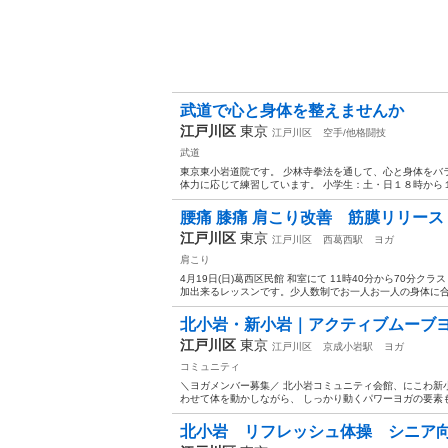
武道で心と身体を整えませんか
江戸川区
東京
江戸川区
空手/他格闘技
武道
東京東小岩道院です。 少林寺拳法を通して、心と身体をバ
体力に応じて練習しています。 小学生：土・日１８時から１
腰痛 膝痛 肩こり改善 筋膜リリー
江戸川区
東京
江戸川区
西葛西駅
ヨガ
肩こり
4月19日(日)葛西区民館 和室にて 11時40分から70分クラ
加出来るレッスンです。少人数制でお一人お一人の身体に合わ
北小岩・新小岩｜アクティブムーブヨガ B
江戸川区
東京
江戸川区
京成小岩駅
ヨガ
コミュニティ
＼ヨガメンバー募集／ 北小岩コミュニティ会館、にこわ新
わせて体を動かしながら、 しっかり動くパワーヨガの要素も
北小岩 リフレッシュ体操 シニア向け 