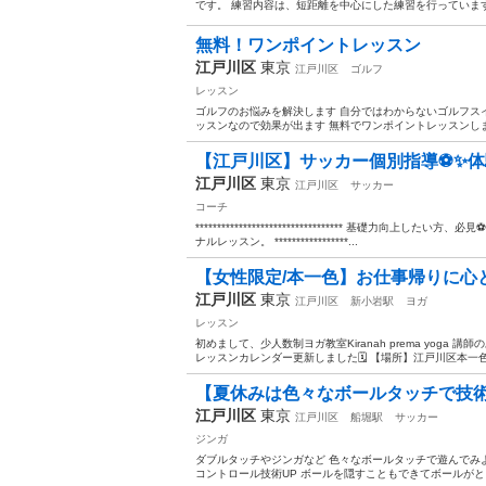
です。 練習内容は、短距離を中心にした練習を行っています。
無料！ワンポイントレッスン
江戸川区
東京
江戸川区
ゴルフ
レッスン
ゴルフのお悩みを解決します 自分ではわからないゴルフス
ッスンなので効果が出ます 無料でワンポイントレッスンします
【江戸川区】サッカー個別指導⚽️✨体験
江戸川区
東京
江戸川区
サッカー
コーチ
********************************** 基礎力
ナルレッスン。 *****************...
【女性限定/本一色】お仕事帰りに心と
江戸川区
東京
江戸川区
新小岩駅
ヨガ
レッスン
初めまして、少人数制ヨガ教室Kiranah prema yoga 講
レッスンカレンダー更新しました🗓 【場所】江戸川区本一色
【夏休みは色々なボールタッチで技術U
江戸川区
東京
江戸川区
船堀駅
サッカー
ジンガ
ダブルタッチやジンガなど 色々なボールタッチで遊んでみよ
コントロール技術UP ボールを隠すこともできてボールがとら