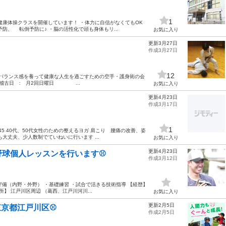
1
健康体操クラスを開催しています！ ・体力に自信がなくてもOK
防、 転倒予防に♪ ・脳の活性化で頭も身体もリ...
お気に入り
更新3月27日
作成3月27日
12
身のバランス感を養って健康な人生を過ごすための空手・護身術の会
 稽古日 : 月2回日曜日 ...
お気に入り
更新4月23日
作成3月17日
1
:45 40代、50代女性のための整えるヨガ 肩こり 腰痛の改善、姿
大丈夫、少人数制でていねいに行います ...
お気に入り
更新4月23日
野球個人レッスンを行います⚾
作成3月12日
守備（内野・外野） ・基礎練習 ・試合で活きる技術指導 【経歴】
】 江戸川区周辺 （葛西、江戸川河川...
お気に入り
更新2月5日
京都江戸川区⚾️
作成2月5日