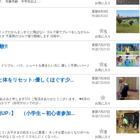
 対象年齢 中学生以上 ...
お気に入り
更新8月3日
作成8月3日
5
イングだからまっすぐに飛ばない ゴルフ場でプレーをしながらレ
 千葉県のゴルフ場で開催します 日程や...
お気に入り
更新7月27日
‼️
作成7月27日
6
向上したい方、必見⚽️ ドリブル、パス、シュートを磨きたい方に 優しく手厚いパーソ
お気に入り
更新7月26日
体をリセット♪優しくほぐす少...
作成7月26日
師のあさみと申します🧘‍♀️✨ ご覧頂きありがとうございます。 ❋8月の
エリア（自宅サロンでの少...
お気に入り
更新7月27日
P♪】 （小学生～初心者参加...
作成7月15日
8
う♪ お子さまの自主トレに最適！ タッチが柔らかくなりボール
れなくなったり ミスもしにくくなった...
お気に入り