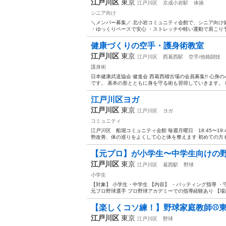
江戸川区
東京
江戸川区
京成小岩駅
体操
シニア向け
＼メンバー募集／ 北小岩コミュニティ会館で、シニア向け
・ゆっくりペースで安心 ・ストレッチや軽い運動で肩こり予
健康づくりの空手・護身術教室
江戸川区
東京
江戸川区
西葛西駅
空手/他格闘技
護身術
日本健康武道協会 健進会 西葛西稽古場の会員募集!! 心
です。 基本の形とともに身を守る術も習得していきます。
江戸川区ヨガ
江戸川区
東京
江戸川区
ヨガ
コミュニティ
江戸川区 船堀コミュニティ会館 毎週月曜日 18:45〜19
勢改善、体の巡りをよくして心と体を整えます 初めての方も
【元プロ】が小学生〜中学生向けの
江戸川区
東京
江戸川区
葛西駅
野球
小学生
【対象】 小学生・中学生 【内容】 ・バッティング指導 ・
元プロ野球選手 プロ野球アカデミーでの指導経験あり 【場所
【楽しくコソ練！】野球家庭教師⚾️東
江戸川区
東京
江戸川区
野球