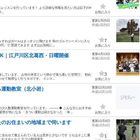
レッスンを行っています！ より詳細な情報を見たい方は以下のH
...
お気に入り
更新1月25日
作成1月25日
7
をすればボールはまっすぐに飛びます 秋のゴルフシーズンに入り
円」で 受講できます まずはお気軽に...
お気に入り
更新4月13日
K｜江戸川区北葛西・日曜開催
作成1月21日
3
催しています。 お寺の本堂という静かで落ち着いた空間で、 初め
せて無理なく行うヨガです。 インス...
お気に入り
更新12月13日
る運動教室（北小岩）
作成12月13日
けの少人数運動教室を行っています。 ⸻ ◆ こんな方におすすめ
勢が気になる ・きつい運動は続かなかった ・体...
お気に入り
更新12月4日
たのお住まいの地域まで伺います
作成12月4日
々に合わせて教えられている人は意外と少ないです うちはそこに重
1
ませんか？ 元プロ野球選手...