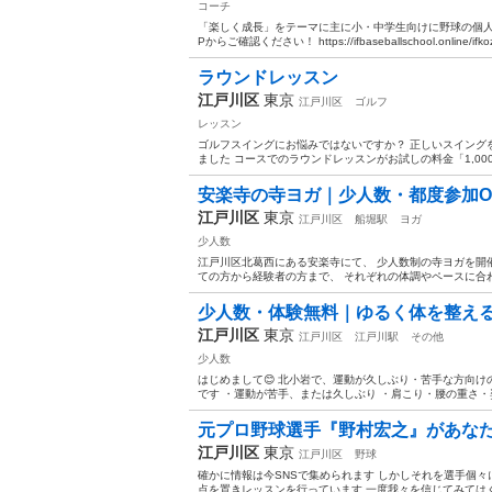
コーチ
「楽しく成長」をテーマに主に小・中学生向けに野球の個人
Pからご確認ください！ https://ifbaseballschool.online/ifkoz
ラウンドレッスン
江戸川区
東京
江戸川区
ゴルフ
レッスン
ゴルフスイングにお悩みではないですか？ 正しいスイング
ました コースでのラウンドレッスンがお試しの料金「1,000
安楽寺の寺ヨガ｜少人数・都度参加O
江戸川区
東京
江戸川区
船堀駅
ヨガ
少人数
江戸川区北葛西にある安楽寺にて、 少人数制の寺ヨガを開
ての方から経験者の方まで、 それぞれの体調やペースに合わ
少人数・体験無料｜ゆるく体を整え
江戸川区
東京
江戸川区
江戸川駅
その他
少人数
はじめまして😊 北小岩で、運動が久しぶり・苦手な方向
です ・運動が苦手、または久しぶり ・肩こり・腰の重さ・姿
元プロ野球選手『野村宏之』があな
江戸川区
東京
江戸川区
野球
確かに情報は今SNSで集められます しかしそれを選手個
点を置きレッスンを行っています 一度我々を信じてみてはくれ