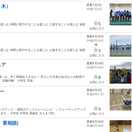
更新7月2日
・木）
作成7月2日
5
を楽しむ 仲間と努力することを楽しむ 上達することを楽しむ 短距
.
お気に入り
更新6月26日
作成6月26日
を楽しむ 仲間と努力することを楽しむ 上達することを楽しむ 短距
3
.
お気に入り
更新6月18日
ニア
作成6月18日
遅いは、全く関係ありません！ 本人にやる気があるなら大歓迎で
8
対象年齢 小学生 月謝...
お気に入り
更新8月4日
ー
作成6月17日
4
ングアップ ・競技力アップトレーニング ・パフォーマンスアップ
す。 小学生 中学生 高校生 大人まで対...
お気に入り
更新6月19日
 要相談)
作成5月29日