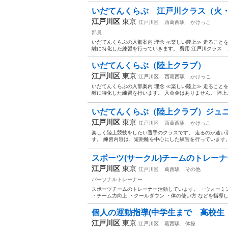
いだてんくらぶ 江戸川クラス（火
江戸川区
東京
江戸川区
西葛西駅
かけっこ
部員
いだてんくらぶの入部案内 理念 ≪楽しい陸上≫ 走ること
離に特化した練習を行っていきます。 費用 江戸川クラス ..
いだてんくらぶ（陸上クラブ）
江戸川区
東京
江戸川区
西葛西駅
かけっこ
いだてんくらぶの入部案内 理念 ≪楽しい陸上≫ 走ること
離に特化した練習を行います。 入会金はありません。 陸上..
いだてんくらぶ（陸上クラブ）ジュ
江戸川区
東京
江戸川区
西葛西駅
かけっこ
楽しく陸上競技をしたい選手のクラスです。 走るのが速い
す。 練習内容は、短距離を中心にした練習を行っています。 
スポーツ(サークル)チームのトレーナ
江戸川区
東京
江戸川区
葛西駅
その他
パーソナルトレーナー
スポーツチームのトレーナー活動しています。 ・ウォーミ
・チーム力向上 ・クールダウン ・体の使い方 などを指導しま
個人の運動指導(中学生まで 高校生
江戸川区
東京
江戸川区
葛西駅
体操