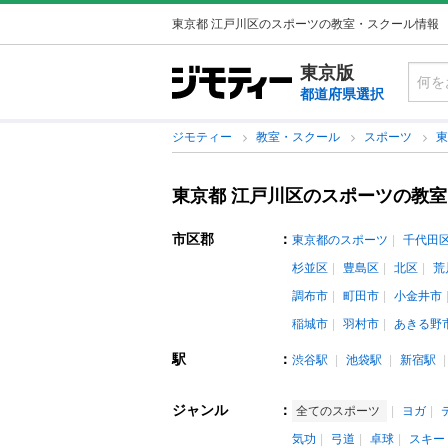
東京都 江戸川区のスポーツの教室・スクール情報
東京版
都道府県選択
ジモティー
教室・スクール
スポーツ
東京都 江戸川区のスポーツの教
市区郡
：
東京都のスポーツ
千代田
杉並区
豊島区
北区
荒
調布市
町田市
小金井市
稲城市
羽村市
あきる野
駅
：
渋谷駅
池袋駅
新宿駅
ジャンル
：
全てのスポーツ
ヨガ
気功
弓道
卓球
スキー