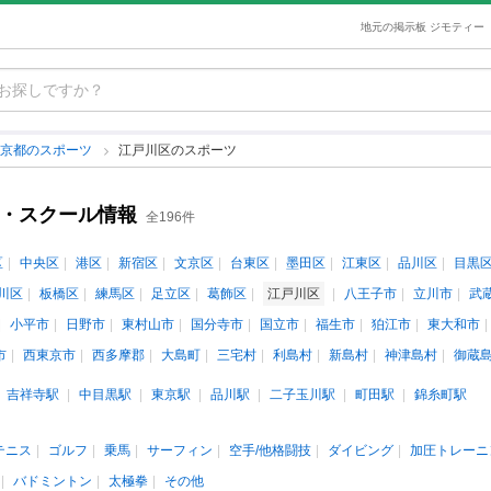
地元の掲示板 ジモティー
東京都のスポーツ
江戸川区のスポーツ
室・スクール情報
全196件
区
中央区
港区
新宿区
文京区
台東区
墨田区
江東区
品川区
目黒
川区
板橋区
練馬区
足立区
葛飾区
江戸川区
八王子市
立川市
武
小平市
日野市
東村山市
国分寺市
国立市
福生市
狛江市
東大和市
市
西東京市
西多摩郡
大島町
三宅村
利島村
新島村
神津島村
御蔵
吉祥寺駅
中目黒駅
東京駅
品川駅
二子玉川駅
町田駅
錦糸町駅
テニス
ゴルフ
乗馬
サーフィン
空手/他格闘技
ダイビング
加圧トレーニ
バドミントン
太極拳
その他