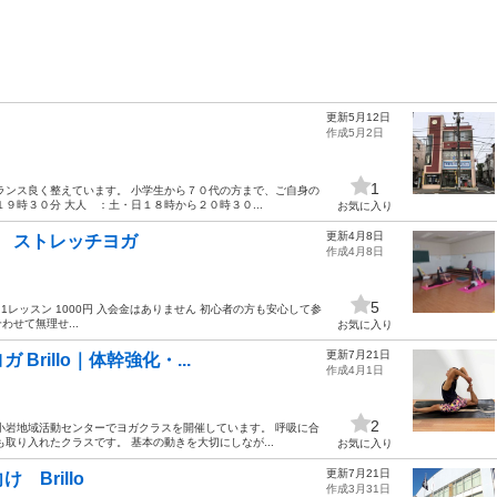
更新5月12日
作成5月2日
1
ランス良く整えています。 小学生から７０代の方まで、ご自身の
９時３０分 大人 ：土・日１８時から２０時３０...
お気に入り
更新4月8日
ス ストレッチヨガ
作成4月8日
5
ス 1レッスン 1000円 入会金はありません 初心者の方も安心して参
せて無理せ...
お気に入り
更新7月21日
rillo｜体幹強化・...
作成4月1日
2
小岩地域活動センターでヨガクラスを開催しています。 呼吸に合
取り入れたクラスです。 基本の動きを大切にしなが...
お気に入り
更新7月21日
Brillo
作成3月31日