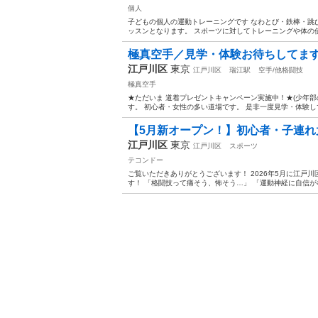
個人
子どもの個人の運動トレーニングです なわとび・鉄棒・跳び
ッスンとなります。 スポーツに対してトレーニングや体の使い
極真空手／見学・体験お待ちしてま
江戸川区
東京
江戸川区
瑞江駅
空手/他格闘技
極真空手
★ただいま 道着プレゼントキャンペーン実施中！★(少年部の
す。 初心者・女性の多い道場です。 是非一度見学・体験
【5月新オープン！】初心者・子連れ大
江戸川区
東京
江戸川区
スポーツ
テコンドー
ご覧いただきありがとうございます！ 2026年5月に江戸
す！ 「格闘技って痛そう、怖そう…」 「運動神経に自信がな