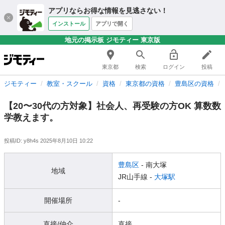
アプリならお得な情報を見逃さない！
インストール
アプリで開く
地元の掲示板 ジモティー 東京版
東京都
検索
ログイン
投稿
ジモティー
教室・スクール
資格
東京都の資格
豊島区の資格
【20〜30代の方対象】社会人、再受験の方OK 算数数
学教えます。
投稿ID: y8h4s
2025年8月10日 10:22
豊島区
- 南大塚
地域
JR山手線 -
大塚駅
開催場所
-
直接/仲介
直接