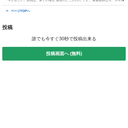
「今が苦しい」原因は、多くの場合“過去のどこかの穴”です。 家庭教師なら、学年に縛
東京
豊島区
大塚駅
教えたい
やり直し
ページTOPへ
投稿
誰でも今すぐ30秒で投稿出来る
投稿画面へ (無料)