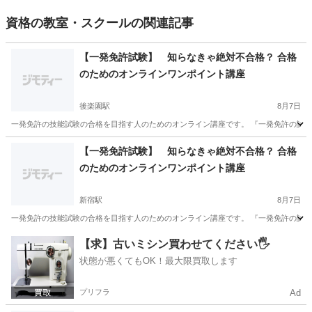
資格の教室・スクールの関連記事
【一発免許試験】 知らなきゃ絶対不合格？ 合格
のためのオンラインワンポイント講座
後楽園駅
8月7日
一発免許の技能試験の合格を目指す人のためのオンライン講座です。 『一発免許の試験
東京
文京区
後楽園駅
その他
オンライン
【一発免許試験】 知らなきゃ絶対不合格？ 合格
のためのオンラインワンポイント講座
新宿駅
8月7日
一発免許の技能試験の合格を目指す人のためのオンライン講座です。 『一発免許の試験
東京
新宿区
新宿駅
その他
オンライン
【求】古いミシン買わせてください🖐️
状態が悪くてもOK！最大限買取します
プリフラ
Ad