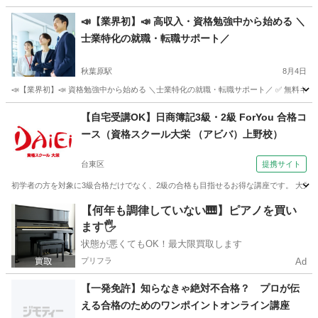
東京
千代田区
末広町駅
その他
お金
📣【業界初】📣 高収入・資格勉強中から始める ＼
士業特化の就職・転職サポート／
秋葉原駅
8月4日
📣【業界初】📣 資格勉強中から始める ＼士業特化の就職・転職サポート／ ✅ 無料キャ
東京
台東区
秋葉原駅
その他
オンライン
【自宅受講OK】日商簿記3級・2級 ForYou 合格コ
ース（資格スクール大栄 （アビバ）上野校）
台東区
提携サイト
初学者の方を対象に3級合格だけでなく、2級の合格も目指せるお得な講座です。 大栄オ
東京
台東区
簿記
【何年も調律していない🎹】ピアノを買い
ます🖐️
状態が悪くてもOK！最大限買取します
プリフラ
Ad
【一発免許】知らなきゃ絶対不合格？ プロが伝
える合格のためのワンポイントオンライン講座