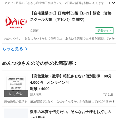
アクセス抜群の「むさし府中商工会議所」で、2日間の講習を開催いたします。 ★ここが
東京
府中市
東府中駅
資格
個人事業主
【自宅受講OK】日商簿記3級【BK3】講座（資格
スクール大栄 （アビバ）立川校）
立川市
提携サイト
わかりやすい！おもしろい！そして40年以上、あらゆる講座で合格者を輩出してきた実
東京
立川市
簿記
もっと見る
めんつゆ
さんのその他の投稿記事：
【高校受験・数学】暗記させない個別指導｜60分
4,000円｜オンライン可
報酬：4000
助け合い
新大塚駅
7月21日
高校受験の数学を、解法暗記ではなく「なぜそうなるか」から理解して伸ばす個別指導です。
東京
文京区
新大塚駅
教えたい
数学
数学の本質を伝えたい。そんなお子様をお持ちの