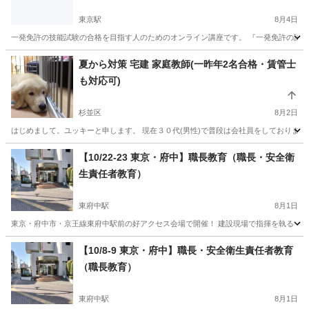
東京駅
8月4日
一発免許の技能試験の合格を目指す人のためのオンライン講座です。 『一発免許の試験
東京
千代田区
東京駅
その他
実技試験
夏から対策 宅建 家庭教師(一昨年2名合格・賃管士
も対応可)
杉並区
8月2日
はじめまして。ユッキーと申します。 現在３０代(男性)で普段は会社員をしております
東京
杉並区
宅建
民法
【10/22-23 東京・府中】職長教育（職長・安全衛
生責任者教育）
東府中駅
8月1日
東京・府中市・京王線東府中駅前の好アクセス会場で開催！ 建設現場で指揮を執る「職長」や
東京
府中市
東府中駅
資格
京王線
【10/8-9 東京・府中】職長・安全衛生責任者教育
（職長教育）
東府中駅
8月1日