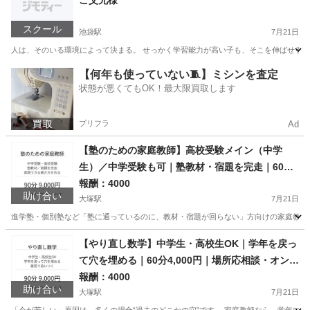
ご父兄様
スクール
池袋駅
7月21日
人は、そのいる環境によって決まる。 せっかく学習能力が高い子も、そこを伸ばせる人
東京
豊島区
池袋駅
その他
【何年も使っていない🧵】ミシンを査定
状態が悪くてもOK！最大限買取します
プリフラ
Ad
【塾のための家庭教師】高校受験メイン（中学
生）／中学受験も可｜塾教材・宿題を完走｜60分
4,000円｜場所応相談・オンライン可
報酬：4000
助け合い
大塚駅
7月21日
進学塾・個別塾など「塾に通っているのに、教材・宿題が回らない」方向けの家庭教師です
東京
豊島区
大塚駅
教えたい
場所
【やり直し数学】中学生・高校生OK｜学年を戻っ
て穴を埋める｜60分4,000円｜場所応相談・オンラ
イン可
報酬：4000
助け合い
大塚駅
7月21日