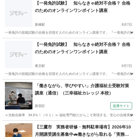
【一発免許試験】 知らなきゃ絶対不合格？ 合格
のためのオンラインワンポイント講座
新橋駅
8月7日
一発免許の技能試験の合格を目指す人のためのオンライン講座です。 『一発免許の試験
東京
港区
新橋駅
その他
オンライン
【一発免許試験】 知らなきゃ絶対不合格？ 合格
のためのオンラインワンポイント講座
東京駅
8月7日
一発免許の技能試験の合格を目指す人のためのオンライン講座です。 『一発免許の試験
東京
中央区
東京駅
その他
オンライン
「働きながら、学びやすい」介護福祉士受験対策
講座（通信）（三幸福祉カレッジ 本校）
新宿区
提携サイト
≪当校合格率 94.8％！（※１）≫ 福祉専門校だからこそ実現する、安心の合格実績です。
東京
新宿区
その他
【三鷹市 実務者研修・無料駐車場有】2026年10
月開講受講生募集中🚗働きながら取れる「実務者