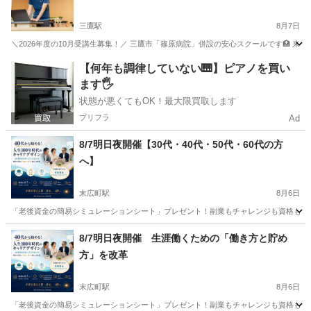
研修」✨今だけ大幅割引キャンペーン中！【篠原
介護スクール】
三鷹駅
8月7日
＼2026年度の10月受講生募集！／ 三鷹市「篠原病院」併設の安心スクールです🏥 来
東京
三鷹市
三鷹駅
介護福祉士
クラス
【何年も調律していない🎹】ピアノを買い
ます🖐️
状態が悪くてもOK！最大限買取します
プリフラ
Ad
8/7明日夜開催【30代・40代・50代・60代の方
へ】
末広町駅
8月6日
「老後資金の簡易シミュレーションシート」プレゼント！副業もチャレンジも資格もできる
東京
千代田区
末広町駅
その他
60代
8/7明日夜開催 生涯働くための「働き方と貯め
方」を改革
末広町駅
8月6日
「老後資金の簡易シミュレーションシート」プレゼント！副業もチャレンジも資格もできる