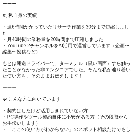
ーーー

🙋 私自身の実績

・週6時間かかっていたリサーチ作業を30分まで短縮しまし
た

・月40時間の業務量を20時間まで圧縮しました

・YouTube 2チャンネルをAI活用で運営しています（企画〜
編集〜投稿など）

もとは運送ドライバーで、ターミナル（黒い画面）すら触っ
たことがなかった非エンジニアでした。そんな私が辿り着い
た使い方を、そのままお伝えします！

ーーー

🧩 こんな方に向いています

・契約はしたけど活用しきれていない方

・PC操作やツール契約自体に不安がある方（その段階から
お手伝いします）

・「ここの使い方がわからない」のスポット相談だけでもし