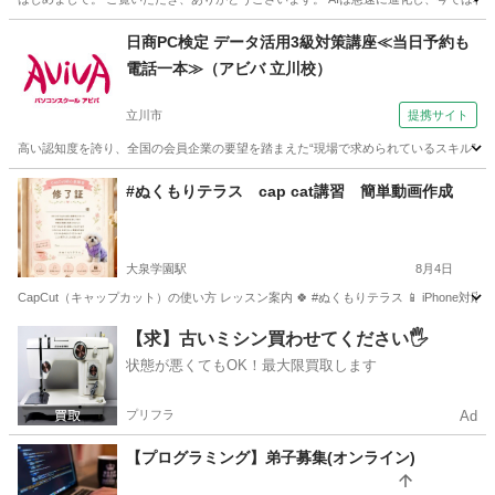
東京
中央区
勝どき駅
パソコン
子ども
日商PC検定 データ活用3級対策講座≪当日予約も
電話一本≫（アビバ 立川校）
立川市
提携サイト
高い認知度を誇り、全国の会員企業の要望を踏まえた“現場で求められているスキル”、
東京
立川市
エクセル
#ぬくもりテラス cap cat講習 簡単動画作成
大泉学園駅
8月4日
CapCut（キャップカット）の使い方 レッスン案内 🍀 #ぬくもりテラス 📱 iPhone対応
東京
練馬区
大泉学園駅
その他
レッスン
【求】古いミシン買わせてください🖐️
状態が悪くてもOK！最大限買取します
プリフラ
Ad
【プログラミング】弟子募集(オンライン)