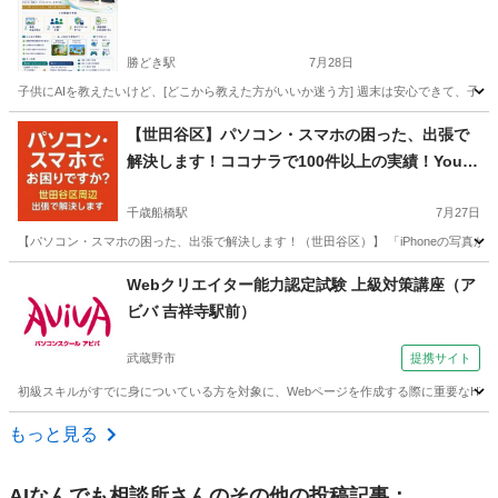
勝どき駅
7月28日
子供にAIを教えたいけど、[どこから教えた方がいいか迷う方] 週末は安心できて、子供
東京
中央区
勝どき駅
パソコン
小学生
【世田谷区】パソコン・スマホの困った、出張で
解決します！ココナラで100件以上の実績！YouT
ubeチャンネル運営者！世田谷区
千歳船橋駅
7月27日
【パソコン・スマホの困った、出張で解決します！（世田谷区）】 「iPhoneの写真がい
東京
世田谷区
千歳船橋駅
Windows総合
ココナラ
Webクリエイター能力認定試験 上級対策講座（ア
ビバ 吉祥寺駅前）
武蔵野市
提携サイト
初級スキルがすでに身についている方を対象に、Webページを作成する際に重要なHTML4
東京
武蔵野市
Webデザイナー
もっと見る
AIなんでも相談所
さんのその他の投稿記事：