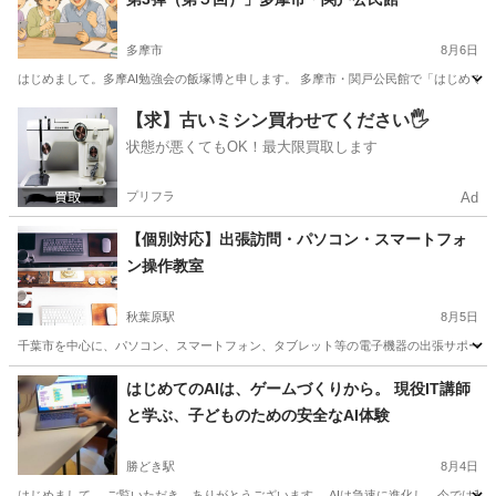
多摩市
8月6日
はじめまして。多摩AI勉強会の飯塚博と申します。 多摩市・関戸公民館で「はじめてのAI
東京
多摩市
その他
公民館
【求】古いミシン買わせてください🖐️
状態が悪くてもOK！最大限買取します
プリフラ
Ad
【個別対応】出張訪問・パソコン・スマートフォ
ン操作教室
秋葉原駅
8月5日
千葉市を中心に、パソコン、スマートフォン、タブレット等の電子機器の出張サポートを
東京
千代田区
秋葉原駅
Windows総合
千葉
千葉市
はじめてのAIは、ゲームづくりから。 現役IT講師
と学ぶ、子どものための安全なAI体験
Windows総合
タブレット
勝どき駅
8月4日
はじめまして。 ご覧いただき、ありがとうございます。 AIは急速に進化し、今では私