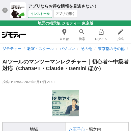
アプリならお得な情報を見逃さない！
インストール
アプリで開く
地元の掲示板 ジモティー 東京版
東京都
検索
ログイン
投稿
ジモティー
教室・スクール
パソコン
その他
東京都のその他
AIツールのマンツーマンレクチャー｜初心者〜中級者
対応（ChatGPT・Claude・Gemini ほか）
投稿ID: 1ht542
2026年6月17日 21:01
地域
八王子市
- 堀之内