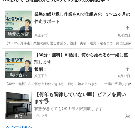
業務の繰り返し作業をAIで仕組み化｜3〜12ヶ月の
伴走サポート
地元のお店
八王子市
6月12日
【3〜12ヶ月伴走】業務の繰り返し作業を、設計→実装→運用→定着まで一緒に仕組み化
東京
八王子市
その他
【30分・無料】AI活用、何から始めるか一緒に整
理します
報酬：
助け合い
八王子市
6月17日
【30分・無料】AIで何が自動化できるか、何から始めるべきか——一緒に整理します！ 
東京
八王子市
手伝いたい/助けたい
悩み
【何年も調律していない🎹】ピアノを買い
ます🖐️
状態が悪くてもOK！最大限買取します
プリフラ
Ad
ページTOPへ