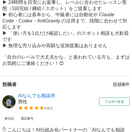
▶ 24時間を目安にお返事し、レベルに合わせたレッスン形
態（1回完結 / 継続 / スポット）をご提案します

▶ 初心者には基本から、中級者には自動化や Claude 
Code・Codex・AntiGravity の活用まで、段階に合わせて対
応します

▶ 「使い方を1点だけ確認したい」のスポット相談も大歓迎
です

▶ 無理な売り込みや高額な追加提案はありません

「自分のレベルで大丈夫かな」と迷われている方も、まずは
お気軽にご連絡ください！😊
投稿者
投稿
6
件
AIなんでも相談所
男性
フォローする
5.0
(
2
)
身分証
電話番号
✋ こんにちは！AI仕組み化パートナーの「AIなんでも相談