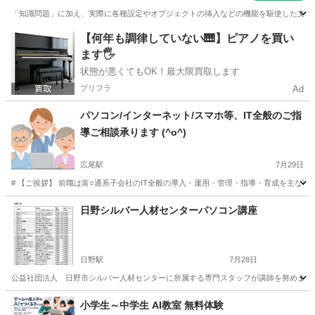
「知識問題」に加え、実際に各種設定やオブジェクトの挿入などの機能を駆使した文書
東京
中央区
ワード
【何年も調律していない🎹】ピアノを買い
ます🖐️
状態が悪くてもOK！最大限買取します
プリフラ
Ad
パソコン/インターネット/スマホ等、IT全般のご指
導ご相談承ります (^o^)
広尾駅
7月29日
# 【ご挨拶】 前職は富○通系子会社のIT全般の導入・運用・管理・指導・育成を主な
東京
渋谷区
広尾駅
Windows総合
料金
日野シルバー人材センターパソコン講座
日野駅
7月28日
公益社団法人 日野市シルバー人材センターに所属する専門スタッフが講師を努めます。 講座開催日とお申し込み
東京
日野市
日野駅
その他
シルバー人材センター
小学生～中学生 AI教室 無料体験