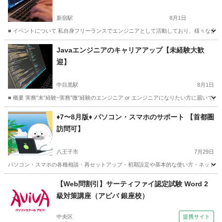
新宿駅
8月1日
■ イベントについて 私自身フリーランスでエンジニアとして活動しており、様々な企
東京
新宿区
新宿駅
プログラミング
オンライン
Javaエンジニアのキャリアアップ【未経験大歓
迎】
中目黒駅
8月1日
■ 概要 実務”未”経験~実務”微”経験のエンジニア or エンジニアになりたい方に届い
東京
渋谷区
中目黒駅
プログラミング
Java
♦️7〜8月版♦️ パソコン・スマホのサポート 【首都圏
訪問可】
八王子市
7月29日
パソコン・スマホの各種相談・再セットアップ・初期設定や基本的な使い方・ネット接続
東京
八王子市
その他
【Web問割引】サーティファイ認定試験 Word 2
級対策講座（アビバ 銀座校）
中央区
提携サイト