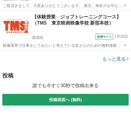
ご覧頂きまして、大変ありがとうございます。 東京、神奈川を中心に
出張ペーパードライバー教習を 安価で実施しています。 車好きの副業
東京
大田区
その他
ペーパードライバー
【体験授業 ジョブトレーニングコース】
インストラクターが土日祝に実施しています。 車の運転だけでなく、
（TMS 東京映画映像学校 新宿本校）
メンテナンスも好き...
7月25日
提携サイト
新宿区
映像業界で仕事をしてみたいと考えている皆さんのための無料体験講
座です。 映画映像業界について、映像の技術について学びつつ、TMS
東京
新宿区
その他
の授業や講師の雰囲気も知ることができるイベントです。 映像業界へ
もっと見る
の就職・転職を考えている方は絶...
投稿
誰でも今すぐ30秒で投稿出来る
投稿画面へ (無料)