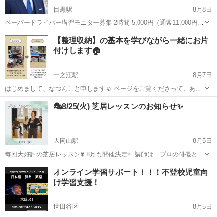
目黒駅
8月8日
ペーパードライバー講習モニター募集 2時間 5,000円（通常11,000円）
・怒らない教習☺️ ・楽しく運転🌸 対象 ・運転に不安がある方 ・駐車
東京
千代田区
目黒駅
その他
サッカーコーチ
【整理収納】の基本を学びながら一緒にお片
が苦手な方 ・久しぶりに運転する方 条件 ・...
付けします🏠
一之江駅
8月7日
はじめまして、なつんこと申します☺️ ページをご覧くださって、あり
がとうございます！ ・お片付けをしたいが何から手を付けたらいか分
東京
江戸川区
一之江駅
その他
整理収納アドバイザー
🎭8/25(火) 芝居レッスンのお知らせ✨
からない ・1人では腰が重くてやる気になれない ・片付けたはずなの
に、スッキリ感がない ...
大岡山駅
8月5日
毎回大好評の芝居レッスン❣️ 8月も開催決定✨️ 講師は、プロの俳優とし
て数々の舞台経験をお持ちの竹田先生。 まずは楽しく身体を動かしな
東京
大田区
大岡山駅
その他
レッスン
オンライン学習サポート！！！不登校児童向
がら、少しずつ「表現すること」に触れていきます🎶 私たちの芝居レ
け学習支援！
ッスンは、舞台に...
世田谷区
8月5日