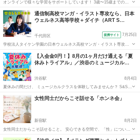
オンラインで様々な学習をサポートしています！ 3歳〜15歳までのお
子さんたちが利用してくれています。 現在生徒は150名程度です。 元
東京
世田谷区
その他
不登校
通信制高校マンガ・イラスト専攻なら、日本
教師や保育士たちだった方々が『やる気』『勇気』『好奇心』を子ど
ウェルネス高等学校＋ダイチ（ART S…
もたちに与えます！ ...
7月25日
提携サイト
千代田区
学校法人タイケン学園の日本ウェルネス高校マンガ・イラスト専攻
は、通信制高校と本格的にイラスト・マンガを学べる業界トップクラ
東京
千代田区
その他
【入会金0円！】8月の1ヶ月だけ通える「夏
スの専門校『ダイチ』との融合型教育です。 イラスト・マンガ授業は
休みトライアル」／渋谷のミュージカル…
多くのプロデビュー者を育てた業界トッ...
渋谷駅
8月4日
夏休みの間だけ、 ミュージカルクラスを体験してみませんか？ S&S
Kidsは渋谷、並木橋にあるミュージカル・表現教室です。 「うちの子
東京
渋谷区
渋谷駅
その他
夏休み
女性同士だからこそ話せる「ホンネ会」
に合うかどうか、まず試してみたい」 「入会金を払う前に、続けられ
そう...
新宿駅
8月2日
女性同士だからこそ話せること。 安心できる空間で、「性」について
気軽にお話ししてみませんか？ 「パートナーには話しづらい…」 「他
東京
新宿区
新宿駅
その他
シングルマザー