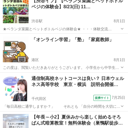
【渋谷イフ】【ベランダ菜園とペットボトル
の人はどう考えているんだろう？」 「ちょっと聞いてみたい」 そんな
ベジの体験会】8/23(日) 11…
想いや...
渋谷駅
8月1日
★ベランダ菜園とペットボトルベジの体験会★ ・・・体験交流
会・・・ 8/23(日) １１:００-１３:１５ 毎月１回開催 お家のベラン
東京
渋谷区
渋谷駅
その他
ドリンク
「オンライン学習」「塾」「家庭教師」
ダで野菜を育てませんか？ 自然栽培の無農薬・無肥料で美...
港区
8月1日
この度は、閲覧いただきありがとうございます。 小学生から中学生や
高校生、浪人生や不登校生や大人まで「基礎学力養成や一般学習や補
東京
港区
その他
通信制高校ネットコースは良い？ 日本ウェル
習指導」はもとより一般教育基本理念でもあります「知育 徳育 体育」
ネス高等学校 東京・横浜 説明会開催…
のいわゆる「三育教育」を中心に...
7月25日
提携サイト
千代田区
「毎日高校に通学しますか？」 それとも 「自分の時間を大切にし
てネットで卒業しますか？」 ●日本ウェルネス高校は、全国どこで
東京
千代田区
その他
【年長～小2】夏休みから楽しく始めるそろ
も・好きな時にネット学習で高校卒業ができます。 ●高校に登校する
ばん式暗算教室！無料体験会（巣鴨駅徒歩…
のは年に数日のスクーリングのみ。...