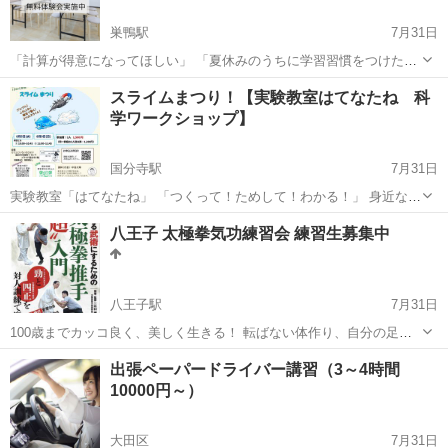
巣鴨駅
7月31日
「計算が得意になってほしい」 「夏休みのうちに学習習慣をつけた
い」 そんな保護者の方へ、9月開校予定のそろタッチ巣鴨校では、親
東京
豊島区
巣鴨駅
その他
夏休み
スライムまつり！【実験教室はてなたね 科
子で参加できる無料体験会を開催します。 そろタッチは、タブレット
学ワークショップ】
を使ってゲーム感覚で楽し...
国分寺駅
7月31日
実験教室「はてなたね」 「つくって！ためして！わかる！」 身近な材
料を使って、理科の“なんで？”を体験する科学ワークショップです。 --
東京
国分寺市
国分寺駅
その他
スライム
八王子 太極拳気功練習会 練習生募集中
- 夏は「研究」の季節！ ■ 8月5日(水)，8月9日(日) の2...
八王子駅
7月31日
100歳までカッコ良く、美しく生きる！ 転ばない体作り、自分の足で
歩く。 体幹を整えて、姿勢を綺麗に。 太極拳気功練習会 練習生募集
東京
八王子市
八王子駅
その他
武術
出張ペーパードライバー講習（3～4時間
中 太極拳・気功 練習会のご案内 この練習会では、太極拳とカンフー
10000円～）
（中国武術）を基礎か...
大田区
7月31日