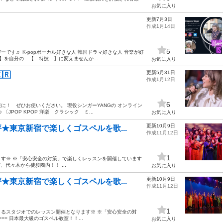
お気に入り
更新7月3日
作成1月14日
5
ーです♬ K-popボーカル好きな人 韓国ドラマ好きな人 音楽が好
】を自分の 【 特技 】に変えませんか...
お気に入り
更新5月31日
🇷
作成1月12日
6
！ ぜひお使いください。 現役シンガーYANGの オンライン
POP KPOP 洋楽 クラシック ミ...
お気に入り
更新10月9日
★東京新宿で楽しくゴスペルを歌...
作成11月12日
1
す※ ※「安心安全の対策」で楽しくレッスンを開催しています
宿、代々木から徒歩圏内！！ ...
お気に入り
更新10月9日
★東京新宿で楽しくゴスペルを歌...
作成11月12日
1
るスタジオでのレッスン開催となります※ ※「安心安全の対
=== 日本最大級のゴスペル教室！！...
お気に入り