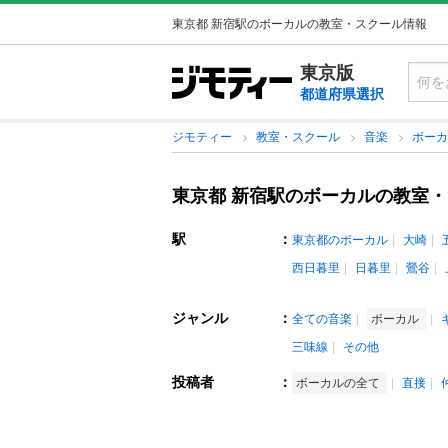
東京都 新宿駅のボーカルの教室・スクール情報
東京版
都道府県選択
ジモティー
教室・スクール
音楽
ボー
東京都 新宿駅のボーカルの教室
駅
：
東京都のボーカル
大崎
西日暮里
日暮里
鶯谷
ジャンル
：
全ての音楽
ボーカル
三味線
その他
投稿者
：
ボーカルの全て
直接