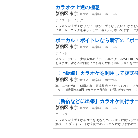
カラオケ上達の極意
新宿区
東京
新宿区
新宿駅
ボーカル
ボイストレーニング
カラオケが上手くなりたい！歌が上手くなりたい！ などお悩
イストレーニングを楽しくしていきたいと思ってます！ ご質
ボーカル・ボイトレなら新宿の『ボーカ
新宿区
東京
新宿区
新宿駅
ボーカル
ボイトレ
メジャーデビュー実績多数の『ボーカルスクールWOOD』
おります。皆さんの目的に合わせた数多くのレッスンをご用意
【上級編】カラオケを利用して腹式
新宿区
東京
新宿区
新宿駅
ボーカル
楽しみのために、健康の為に腹式発声でうたってみましょう
です。 1時間5000円（カラオケ代別） お問い合わせは、ジ
【新宿などに出張】カラオケ同行サー
新宿区
東京
新宿区
新宿駅
ボーカル
コーラス
カラオケが上手くなるコツを あなたのカラオケに同行して 教
解決！！ プライベートな空間でのレッスンになりますので、