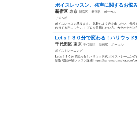
ボイスレッスン、発声に関するお悩
新宿区
東京
新宿区
新宿駅
ボーカル
リズム感
ボイスレッスン承ります。 気持ちよく声を出したい、音程
の持てる声にしたい！ プロを目指したい方、カラオケが上手
Let's！３０分で変わる！ハリウッド
千代田区
東京
千代田区
新宿駅
ボーカル
ボイストレーニング
Let's！３０分で変わる！ハリウッド式 ボイストレーニン
診断 初回体験レッスン詳細 https://kanemaruasuka.com/cont