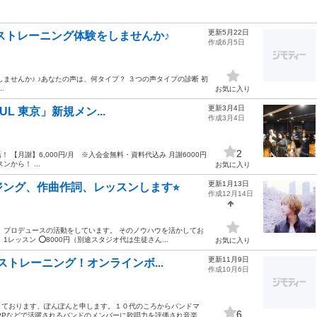
更新5月22日
ストレーニング体験をしませんか♪
作成6月5日
ませんか♪ ♪あなたの声は、何タイプ？ ３つの声タイプの診断 初
..
お気に入り
更新3月4日
UL 東京」新規メン...
作成3月4日
2
に復活！ 【月謝】6,000円/月 ※入会金無料・資料代込み 月謝6000円
から！ ...
お気に入り
更新1月13日
ング、作曲作詞、レッスンします⭐︎
作成12月14日
、プロデュースの活動をしています。 そのノウハウを活かしてお
ッスン ⭕️8000円（別途スタジオ代は生徒さん...
お気に入り
更新11月9日
ストレーニング！オンラインボ...
作成10月6日
しております、ぽんぽんと申します。１０代のころからバンドマ
6
PPなどで活躍されるバンドのメンバーに歌唱力を評価され音楽