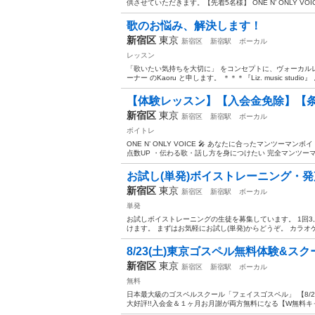
供させていただきます。【先着5名様】 ONE N’ ONLY VOIC
歌のお悩み、解決します！
新宿区
東京
新宿区
新宿駅
ボーカル
レッスン
「歌いたい気持ちを大切に」 をコンセプトに、ヴォーカルレッスン
ーナー のKaoru と申します。 ＊＊＊『Liz. music studio』 
【体験レッスン】【入会金免除】【
新宿区
東京
新宿区
新宿駅
ボーカル
ボイトレ
ONE N’ ONLY VOICE 🎤 あなたに合ったマンツー
点数UP ・伝わる歌・話し方を身につけたい 完全マンツーマン
お試し(単発)ボイストレーニング・
新宿区
東京
新宿区
新宿駅
ボーカル
単発
お試しボイストレーニングの生徒を募集しています。 1回3,
けます。 まずはお気軽にお試し(単発)からどうぞ。 カラオ
8/23(土)東京ゴスペル無料体験&スク
新宿区
東京
新宿区
新宿駅
ボーカル
無料
日本最大級のゴスペルスクール「フェイスゴスペル」 【8/2
大好評!!入会金＆１ヶ月お月謝が両方無料になる【W無料キャ