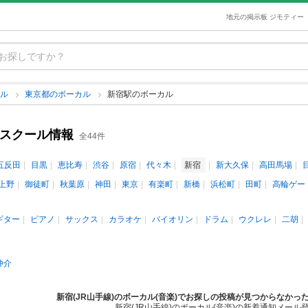
地元の掲示板 ジモティー
カル
東京都のボーカル
新宿駅のボーカル
・スクール情報
全44件
五反田
目黒
恵比寿
渋谷
原宿
代々木
新宿
新大久保
高田馬場
上野
御徒町
秋葉原
神田
東京
有楽町
新橋
浜松町
田町
高輪ゲー
ギター
ピアノ
サックス
カラオケ
バイオリン
ドラム
ウクレレ
二胡
仲介
新宿(JR山手線)のボーカル(音楽)でお探しの投稿が見つからなかっ
新宿(JR山手線)のボーカル(音楽)の新着通知メール