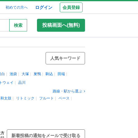
ログイン
会員登録
初めての方へ
投稿画面へ(無料)
検索
人気キーワード
目白
池袋
大塚
巣鴨
駒込
田端
トウェイ
品川
路線・駅から選ぶ
和太鼓
リトミック
フルート
ベース
た方
新着投稿の通知をメールで受け取る
登録