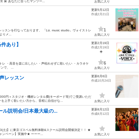
E 🎤 あなたに合ったマンツー...
お気に入り
更新5月12日
作成2月21日
1
を行なっております、 「Liz. music studio」ヴォイストレ
よりメ...
お気に入り
更新2月19日
条件あり】
作成2月19日
6
マンボイトレ ・高音を楽に出したい ・声枯れせずに歌いたい ・カラオケ
で、 ...
お気に入り
更新6月6日
発声レッスン
作成10月24日
000円＋スタジオ・機材レンタル費(キーボード等)でご受講いただ
ケを上手く歌いたい方から、音程に自信がな...
お気に入り
更新8月12日
ール説明会/日本最大級の...
作成8月12日
3(土)】に東京ゴスペル無料体験&スクール説明会開催決定！！ ★
ンペーン】実施中★ ーーー...
お気に入り