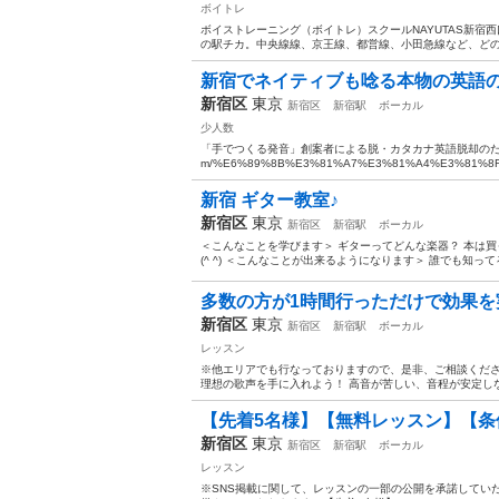
ボイトレ
ボイストレーニング（ボイトレ）スクールNAYUTAS新
の駅チカ。中央線線、京王線、都営線、小田急線など、どの
新宿でネイティブも唸る本物の英語
新宿区
東京
新宿区
新宿駅
ボーカル
少人数
「手でつくる発音」創案者による脱・カタカナ英語脱却のためのメソッド 
m/%E6%89%8B%E3%81%A7%E3%81%A4%E3%81%8F%
新宿 ギター教室♪
新宿区
東京
新宿区
新宿駅
ボーカル
＜こんなことを学びます＞ ギターってどんな楽器？ 本は
(^ ^) ＜こんなことが出来るようになります＞ 誰でも知っ
多数の方が1時間行っただけで効果を実
新宿区
東京
新宿区
新宿駅
ボーカル
レッスン
※他エリアでも行なっておりますので、是非、ご相談くださ
理想の歌声を手に入れよう！ 高音が苦しい、音程が安定しな
【先着5名様】【無料レッスン】【条
新宿区
東京
新宿区
新宿駅
ボーカル
レッスン
※SNS掲載に関して、レッスンの一部の公開を承諾してい