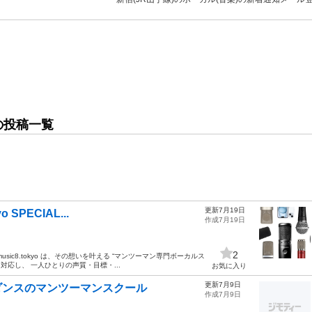
)の投稿一覧
更新7月19日
SPECIAL...
作成7月19日
2
ic8.tokyo は、その想いを叶える “マンツーマン専門ボーカルス
対応し、 一人ひとりの声質・目標・...
お気に入り
更新7月9日
・ダンスのマンツーマンスクール
作成7月9日