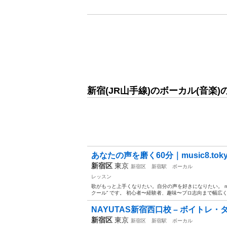
新宿(JR山手線)のボーカル(音楽
あなたの声を磨く60分｜music8.tokyo 
新宿区
東京
新宿区
新宿駅
ボーカル
レッスン
歌がもっと上手くなりたい。自分の声を好きになりたい。 mus
クール” です。 初心者〜経験者、趣味〜プロ志向まで幅広く
NAYUTAS新宿西口校 – ボイトレ
新宿区
東京
新宿区
新宿駅
ボーカル