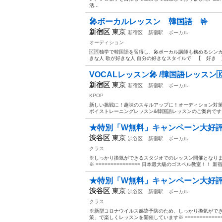
活...
🎤ボーカルレッスン 韓国語 🤟
新宿区
東京
新宿区
新宿駅
ボーカル
オーディション
🇰🇷独学で韓国語を習得し、🎤ボーカル講師も務めるシンガ
きな人 歌が好きな人 自分の好きなスタイルで 【 好き 
VOCALレッスン🎤 /韓国語レッスン🇰
新宿区
東京
新宿区
新宿駅
ボーカル
KPOP
新しい挑戦に！趣味のスキルアップに！オーディション対策に
ボイストレーニングレッスン&韓国語レッスンのご案内です♪ 〔J
★特別「W無料」キャンペーン大好評
渋谷区
東京
渋谷区
新宿駅
ボーカル
クラス
※しっかり換気ができるスタジオでのレッスン開催となりま
※ =============== 日本最大級のゴスペル教室！！ 新
★特別「W無料」キャンペーン大好評
渋谷区
東京
渋谷区
新宿駅
ボーカル
クラス
※新型コロナウイルス感染予防のため、しっかり換気ができ
策」で楽しくレッスンを開催しています※ ============