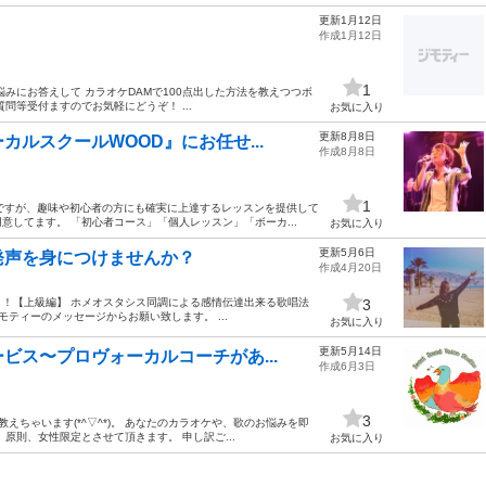
更新1月12日
作成1月12日
1
みにお答えして カラオケDAMで100点出した方法を教えつつボ
問等受付ますのでお気軽にどうぞ！ ...
お気に入り
更新8月8日
ルスクールWOOD』にお任せ...
作成8月8日
1
ですが、趣味や初心者の方にも確実に上達するレッスンを提供して
してます。 「初心者コース」「個人レッスン」「ボーカ...
お気に入り
更新5月6日
発声を身につけませんか？
作成4月20日
！【上級編】 ホメオスタシス同調による感情伝達出来る歌唱法
3
モティーのメッセージからお願い致します。 ...
お気に入り
更新5月14日
ビス〜プロヴォーカルコーチがあ...
作成6月3日
3
えちゃいます(*^▽^*)。 あなたのカラオケや、歌のお悩みを即
原則、女性限定とさせて頂きます。 申し訳ご...
お気に入り