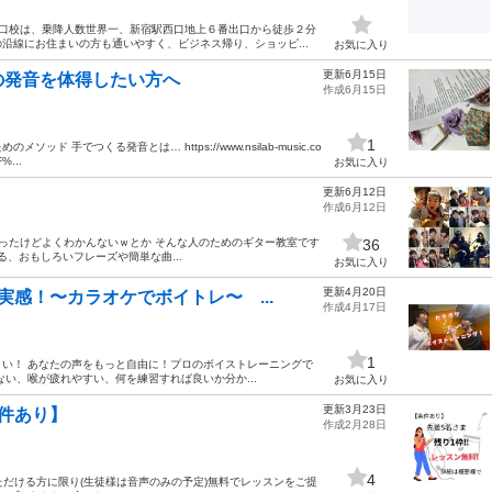
宿西口校は、乗降人数世界一、新宿駅西口地上６番出口から徒歩２分
沿線にお住まいの方も通いやすく、ビジネス帰り、ショッピ...
お気に入り
更新6月15日
の発音を体得したい方へ
作成6月15日
1
手でつくる発音とは… https://www.nsilab-music.co
...
お気に入り
更新6月12日
作成6月12日
買ったけどよくわかんないｗとか そんな人のためのギター教室です
36
てる、おもしろいフレーズや簡単な曲...
お気に入り
更新4月20日
感！〜カラオケでボイトレ〜 ...
作成4月17日
1
い！ あなたの声をもっと自由に！プロのボイストレーニングで
い、喉が疲れやすい、何を練習すれば良いか分か...
お気に入り
更新3月23日
件あり】
作成2月28日
4
ただける方に限り(生徒様は音声のみの予定)無料でレッスンをご提