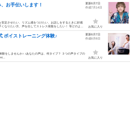
更新6月7日
み、お手伝いします！
作成7月14日
を安定させたい、リズム感をつけたい、お話しをするときに好感
くなりたい方、声を出してストレス発散をしたい！ 等どのよ...
お気に入り
更新6月7日
式 ボイストレーニング体験♪
作成6月6日
グ体験をしませんか♪ ♪あなたの声は、何タイプ？ ３つの声タイプの
...
お気に入り