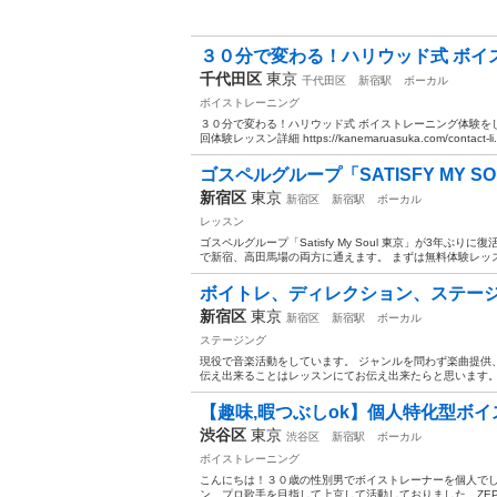
３０分で変わる！ハリウッド式 ボイ
千代田区
東京
千代田区
新宿駅
ボーカル
ボイストレーニング
３０分で変わる！ハリウッド式 ボイストレーニング体験をし
回体験レッスン詳細 https://kanemaruasuka.com/contact-li.
ゴスペルグループ「SATISFY MY SO
新宿区
東京
新宿区
新宿駅
ボーカル
レッスン
ゴスペルグループ「Satisfy My Soul 東京」が3年ぶり
で新宿、高田馬場の両方に通えます。 まずは無料体験レッスン
ボイトレ、ディレクション、ステージ
新宿区
東京
新宿区
新宿駅
ボーカル
ステージング
現役で音楽活動をしています。 ジャンルを問わず楽曲提供
伝え出来ることはレッスンにてお伝え出来たらと思います。 1レ
【趣味,暇つぶしok】個人特化型ボイ
渋谷区
東京
渋谷区
新宿駅
ボーカル
ボイストレーニング
こんにちは！３０歳の性別男でボイストレーナーを個人で
ン、プロ歌手を目指して上京して活動しておりました。ZE