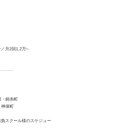
月2回1,2万~

・錦糸町

神保町

請負スクール様のスケジュー