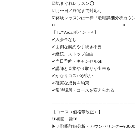
︎︎︎︎︎︎☑︎気まぐれレッスン⭕️

☑︎月〜日／終電まで対応可

☑︎体験レッスンは一律『歌唱詳細分析カウン
••┈┈┈┈┈┈┈┈┈┈┈┈┈┈┈┈••

【 ILYVocalポイント✧︎】

✔︎︎︎︎入会金なし

✔︎︎︎︎面倒な契約や手続き不要

✔︎︎︎︎継続、ストップ自由

✔︎︎︎︎当日予約・キャンセルok

✔︎︎︎︎講師と直接やり取りが出来る

✔︎︎︎︎かなりコスパが良い

✔︎︎︎︎確実な成長を約束

✔︎︎︎︎常時場所・コースを変えられる

￣￣￣￣￣￣￣￣￣￣￣￣￣￣￣￣￣￣￣￣￣
【コース（価格帯改正）】

🔰初回一律🔰

▶︎▷歌唱詳細分析・カウンセリング➡️¥3000