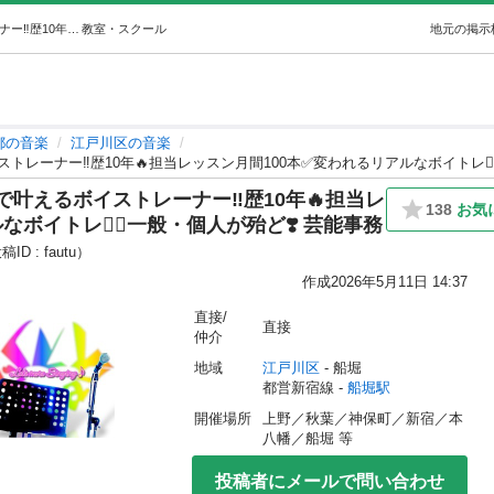
【受付再開】枠にハマらない最短で叶えるボイストレーナー‼️歴10年🔥担当レッスン月間100本✅変われるリアルなボイトレ❤️‍🔥一般・個人が殆… (Lily) 船堀の音楽の生徒募集・教室・スクールの広告掲示板｜ジモティー
教室・スクール
地元の掲示
都の音楽
江戸川区の音楽
叶えるボイストレーナー‼️歴10年🔥担当レ
138
お気
ボイトレ❤️‍🔥一般・個人が殆ど❣️ 芸能事務
ID : fautu）
作成
2026年5月11日 14:37
直接/
直接
仲介
地域
江戸川区
 - 船堀
都営新宿線 - 
船堀駅
開催場所
上野／秋葉／神保町／新宿／本
八幡／船堀 等
投稿者にメールで問い合わせ