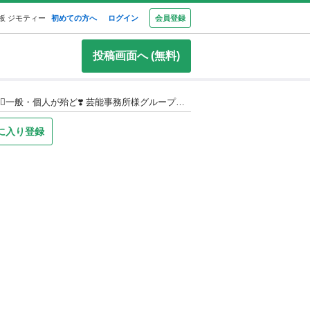
板 ジモティー
初めての方へ
ログイン
会員登録
投稿画面へ (無料)
【受付再開】枠にハマらない最短で叶えるボイストレーナー‼️歴10年🔥担当レッスン月間100本✅変われるリアルなボイトレ❤️‍🔥一般・個人が殆ど❣️ 芸能事務所様グループレッスンも歓迎🔥
に入り登録