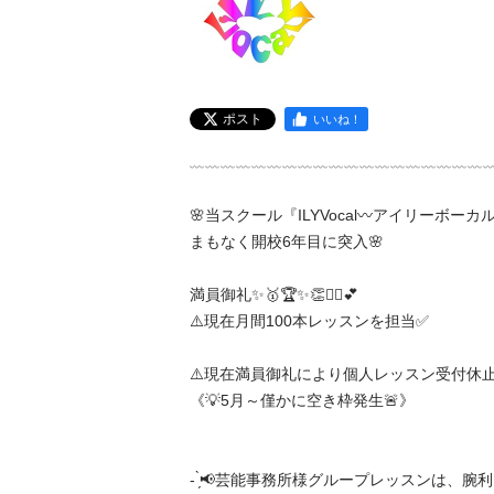
ポスト
いいね！
﹏﹏﹏﹏﹏﹏﹏﹏﹏﹏﹏﹏﹏﹏﹏﹏﹏﹏﹏﹏
🌸当スクール『ILYVocal〰️アイリーボーカル
まもなく開校6年目に突入🌸

満員御礼✨🥇🏆✨👏🙂‍↕️💕

⚠️現在月間100本レッスンを担当✅

⚠️現在満員御礼により個人レッスン受付休止中
《💡5月～僅かに空き枠発生🚨》

- ̗̀📢芸能事務所様グループレッスンは、