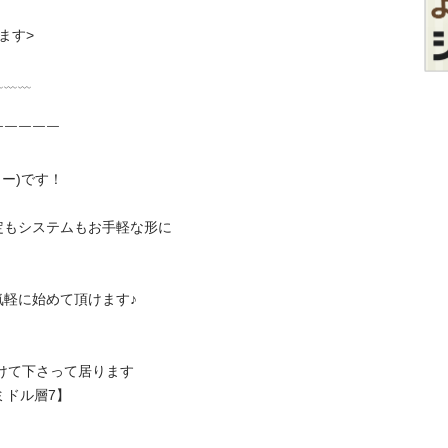
す>

﹏﹏

￣￣￣ 

)です！

定もシステムもお手軽な形に
軽に始めて頂けます♪

受けて下さって居ります
ミドル層7】
