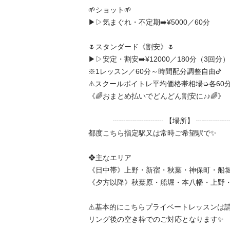
🌱ショット🌱

▶︎▷気まぐれ・不定期➡️¥5000／60分

🌷スタンダード《割安》🌷

▶︎▷安定・割安➡️¥12000／180分（3回分）

※1レッスン／60分～時間配分調整自由ᕷ

⚠️スクールボイトレ平均価格帯相場➭各60分／
《🌈おまとめ払いでどんどん割安に♪♪🌈》

            ┈┈┈┈┈┈┈ 【場所】 ┈┈┈┈┈┈┈┈

都度こちら指定駅又は常時ご希望駅で✨

❖主なエリア

《日中帯》上野・新宿・秋葉・神保町・船堀
《夕方以降》秋葉原・船堀・本八幡・上野・
⚠️基本的にこちらプライベートレッスンは
リング後の空き枠でのご対応となります✨️
