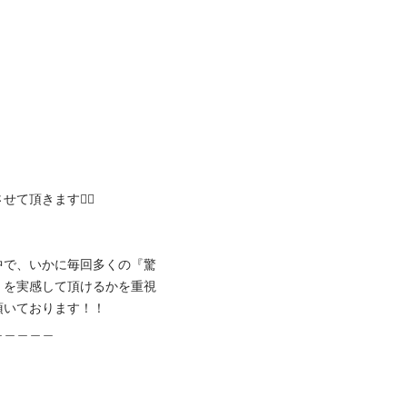
きます❤️‍🔥

中で、いかに毎回多くの『驚
』を実感して頂けるかを重視
ております！！

＿＿＿
