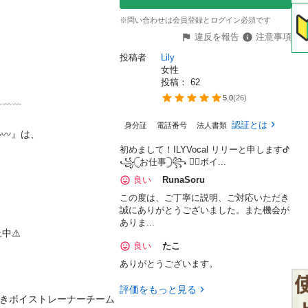
※問い合わせは会員登録とログイン必須です
違反を報告
注意事項
投稿者
Lily
女性
投稿： 
62
5.0
(
26
)
﹏﹏

認証とは
身分証
電話番号
法人書類
〰️』は、

初めまして！ILYVocal リリーと申しますᕷ
꧁‎𓊆お仕事𓊇꧂ ❤️‍🔥ボイ...
良い
RunaSoru
この度は、ご丁寧に説明、ご対応いただき
誠にありがとうございました。また機会が
ありま...
⚠️

良い
たこ
ありがとうございます。
評価をもっと見る
腕利きボイストレーナーチーム