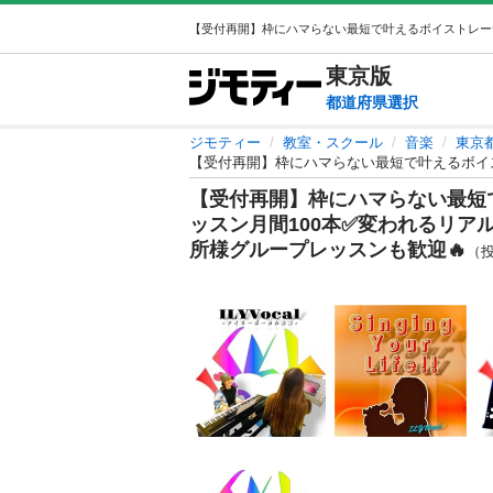
東京
版
都道府県選択
ジモティー
教室・スクール
音楽
東京
【受付再開】枠にハマらない最短で
ッスン月間100本✅変われるリアルな
所様グループレッスンも歓迎🔥
（投稿