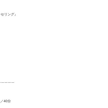
セリング』

￣￣￣

／40分
