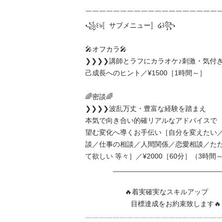
￣￣￣￣￣￣￣￣￣￣￣￣￣￣￣￣￣￣￣￣
꧁꒰ঌ〚サブメニュー〛໒꒱꧂

🎤オフカラ🎤

❯❯❯❯講師とラフにカラオケ♪刺激・気付
己成長へのヒント／¥1500［1時間～］

🌈密談🌈

❯❯❯❯波乱万丈・豊富な経験を踏まえ

本気で向き合い的確リアルなアドバイスで

望む変化へ導くお手伝い［自分を変えたい
談／仕事の相談／人間関係／恋愛相談／た
て欲しい 等々］／¥2000［60分］（3時間～¥1
              ______________________________ 

                    🔥着実確実なスキルアップ

                       目標達成をお約束致します🔥

﹏﹏﹏﹏﹏﹏﹏﹏﹏﹏﹏﹏﹏﹏﹏﹏﹏﹏﹏﹏﹏