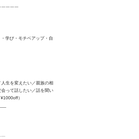
￣￣￣￣

き・学び・モチベアップ・自
／人生を変えたい／親族の相
だ会って話したい／話を聞い
000off）


