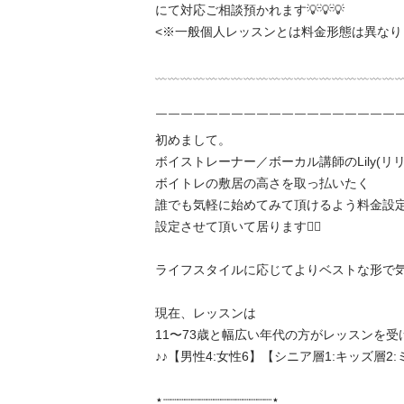
にて対応ご相談預かれます💡💡💡

<※一般個人レッスンとは料金形態は異なりま
﹏﹏﹏﹏﹏﹏﹏﹏﹏﹏﹏﹏﹏﹏﹏﹏﹏﹏﹏﹏
￣￣￣￣￣￣￣￣￣￣￣￣￣￣￣￣￣￣￣￣￣
初めまして。

ボイストレーナー／ボーカル講師のLily(リリー
ボイトレの敷居の高さを取っ払いたく

誰でも気軽に始めてみて頂けるよう料金設
設定させて頂いて居ります❤️‍🔥

ライフスタイルに応じてよりベストな形で気
現在、レッスンは

11〜73歳と幅広い年代の方がレッスンを
♪♪【男性4:女性6】【シニア層1:キッズ層2:
⋆┈┈┈┈┈┈┈┈┈┈┈┈┈┈┈⋆
