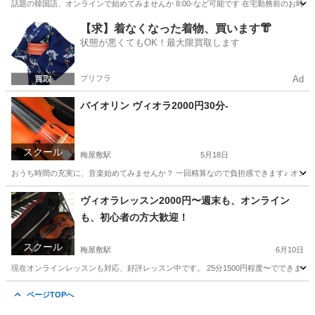
話題の韓国語、オンラインで始めてみませんか 8:00-など可能です 在宅勤務前のお時
東京
大田区
韓国語
オンライン
【求】着なくなった着物、買います👘
状態が悪くてもOK！最大限買取します
プリフラ
Ad
バイオリン ヴィオラ2000円30分-
スクール
梅屋敷駅
5月18日
おうち時間の充実に、音楽始めてみませんか？ 一回精算なので負担感できます♪ オンラ
東京
大田区
梅屋敷駅
バイオリン
レッスン
ヴィオラレッスン2000円〜週末も、オンライン
も、初心者の方大歓迎！
スクール
梅屋敷駅
6月10日
現在オンラインレッスンも対応、好評レッスン中です。 25分1500円程度〜でできま
東京
大田区
梅屋敷駅
バイオリン
ヴィオラ
ページTOPへ