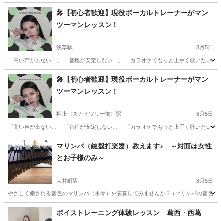
東京
八王子市
多摩境駅
ドラム
夏休み
🎤【初心者歓迎】現役ボーカルトレーナーがマン
ツーマンレッスン！
浅草駅
8月5日
「高い声が出ない…」 「音程が安定しない…」 「カラオケでもっと上手く歌いたい！」
東京
台東区
浅草駅
ボーカル
レッスン
🎤【初心者歓迎】現役ボーカルトレーナーがマン
ツーマンレッスン！
押上〈スカイツリー前〉駅
8月5日
「高い声が出ない…」 「音程が安定しない…」 「カラオケでもっと上手く歌いたい！」
東京
墨田区
押上〈スカイツリー前〉駅
ボーカル
レッスン
マリンバ（鍵盤打楽器）教えます♪ ～対面は女性
とお子様のみ～
大井町駅
8月5日
やさしく癒される音色のマリンバ（木琴）を演奏してみませんか？ ♪マリンバの音色に癒さ
東京
品川区
大井町駅
その他
マリンバ
ボイストレーニング体験レッスン 葛西・西葛