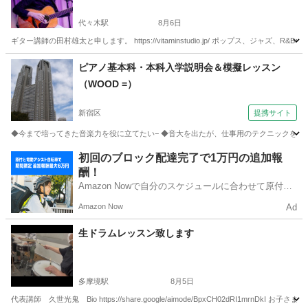
代々木駅
8月6日
ギター講師の田村雄太と申します。 https://vitaminstudio.jp/ ポップス、ジ
東京
渋谷区
代々木駅
音楽
スタジオ
ピアノ基本科・本科入学説明会＆模擬レッスン
（WOOD =）
新宿区
提携サイト
◆今まで培ってきた音楽力を役に立てたい− ◆音大を出たが、仕事用のテクニックを付けた
東京
新宿区
ピアノ
初回のブロック配達完了で1万円の追加報
酬！
Amazon Nowで自分のスケジュールに合わせて原付や
電動アシスト自転車で配達し、報酬を獲得しましょ
Amazon Now
Ad
う！
生ドラムレッスン致します
多摩境駅
8月5日
代表講師 久世光鬼 Bio https://share.google/aimode/BpxCH02dRI1