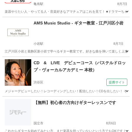
亀有駅
8月7日
楽器やりたい人・やってる人・音楽好きなアマチュアはこれを見て！ ■ドラマーちゃーりー
東京
葛飾区
亀有駅
その他
セッション
AMS Music Studio - ギター教室 - 江戸川区小岩
小岩駅
8月7日
江戸川区小岩と葛飾区新小岩で学べるギター教室です。好きな曲を弾いて楽しく上達でき
東京
江戸川区
小岩駅
ギター
音楽教室
CD & LIVE デビューコース（パステルドロッ
プ・ヴォーカルアカデミー 本校）
渋谷区
提携サイト
メジャーデビューしたい！レコーディングしたい！配信したい！CDを出したい！ そんな
東京
渋谷区
ボーカル
【無料】初心者の方向けギターレッスンです
国立市
8月6日
これからギターを始めてみたい方、まだ楽器を持っていないという方でもOKです！ 初心