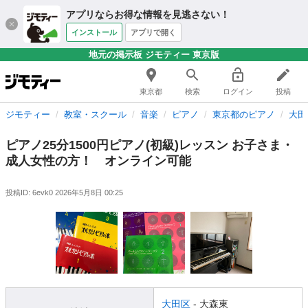
アプリならお得な情報を見逃さない！
インストール
アプリで開く
地元の掲示板 ジモティー 東京版
東京都
検索
ログイン
投稿
ジモティー
教室・スクール
音楽
ピアノ
東京都のピアノ
大田
ピアノ25分1500円ピアノ(初級)レッスン お子さま・
成人女性の方！ オンライン可能
投稿ID: 6evk0
2026年5月8日 00:25
大田区
- 大森東