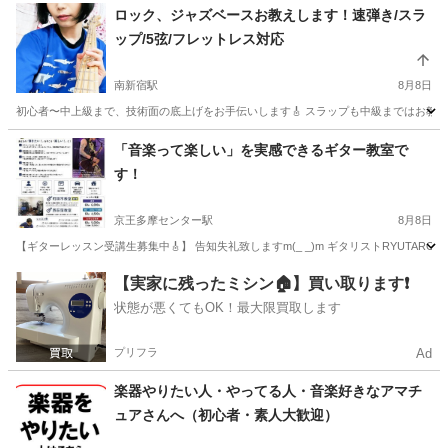
ロック、ジャズベースお教えします！速弾き/スラ
ップ/5弦/フレットレス対応
南新宿駅
8月8日
初心者〜中上級まで、技術面の底上げをお手伝いします🎸 スラップも中級まではお教えい
東京
渋谷区
南新宿駅
ベース
スラップ
「音楽って楽しい」を実感できるギター教室で
す！
京王多摩センター駅
8月8日
【ギターレッスン受講生募集中🎸】 告知失礼致しますm(_ _)m ギタリストRYUTARO
東京
多摩市
京王多摩センター駅
ギター
レッスン
【実家に残ったミシン🏠】買い取ります❗️
状態が悪くてもOK！最大限買取します
プリフラ
Ad
楽器やりたい人・やってる人・音楽好きなアマチ
ュアさんへ（初心者・素人大歓迎）