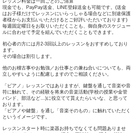
レッスン料金は一回ごとのご清算

現金でも、PayPay送金、LINE登録送金も可能です。(送金
はお子様だけでレッスンにいらっしゃる場合などに別途保護
者様からお支払いいただけるとご好評いただいております)

毎週固定曜日をお取りいただくことも、御自身のスケジュー
ルに合わせて予定を組んでいただくこともできます。

初心者の方には月2-3回以上のレッスンをおすすめしており
ます。

その場合は割引します。

他のお稽古事やお勉強／お仕事との兼ね合いについても、両
立しやすいように配慮しますのでご相談ください。

「ピアノ」レッスンではありますが、鍵盤を通して音楽や音
符に触れて、その経験を将来の音楽活動(学校の授業や金管
バンド、部活など…)に役立てて貰えたらいいな、と思って
おります。

「ピアノや鍵盤」を通し「音楽そのもの」に触れていただく
というイメージです。

レッスンスタート時に楽器お持ちでなくても問題ありませ