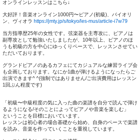
オンラインレッスンはこちら↓

大好評！音楽オンライン1000円〜ピアノ(初級)、バイオリ
ン、ヴィオラ 
https://jmty.jp/s/tokyo/les-mus/article-i7w79
当方指導歴25年の女性です。弦楽器を主専攻に、ピアノは
副専攻として勉強いたしましたが、10年以上、ピアノのほ
うも初級の方を中心にゆっくりペースで、レッスンさせてい
ただいております。

グランドピアノのあるカフェにてカジュアルな練習ライブ会
も企画しております。なにか1曲が弾けるようになったらご
出演できます^ ^(強制ではありません/ご出演費用はレッスン
1回ぶん程度です)

「初級〜中級程度の気に入った曲の楽譜を自分で読んで弾け
るようになる/そのことによってピアノや音楽を楽しむ」

ということを目標においています。

レッスンは初心者の場合基礎から始め、自身のペースで楽譜
を読み、音楽を作っていくことを重視しています。
