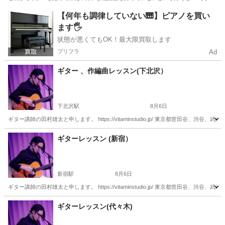
東京
国立市
ギター
初心者
【何年も調律していない🎹】ピアノを買い
ます🖐️
状態が悪くてもOK！最大限買取します
プリフラ
Ad
ギター 、作編曲レッスン(下北沢）
下北沢駅
8月6日
ギター講師の田村雄太と申します。 https://vitaminstudio.jp/ 東京都世田
東京
世田谷区
下北沢駅
ギター
作編曲
ギターレッスン (新宿）
新宿駅
8月6日
ギター講師の田村雄太と申します。 https://vitaminstudio.jp/ 東京都世田
東京
新宿区
新宿駅
ギター
作編曲
ギターレッスン(代々木)