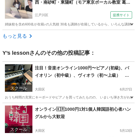
西・南砂町・東陽町（モア東京ボーカル教室 葛西
校）
江戸川区
提携サイト
姉妹校を含め600名が在籍♪の人気校 30名も講師が在籍しているから、いろんな講師に学
東京
江戸川区
ボーカル
もっと見る
Y’s lesson
さんのその他の投稿記事：
注目！音楽オンライン1000円〜ピアノ(初級)、バ
イオリン（初中級）、ヴィオラ（初〜上級） 月
謝制なし、お支払いは一回ごと！
スクール
大田区
6月27日
おうち時間の充実にキーボードやピアノを買ってみたものの、 いまいち弾き方がわからな
東京
大田区
音楽
レッスン
オンライン🇰🇷1000円1対1個人韓国語初心者ハン
グルから大歓迎
スクール
大田区
5月13日