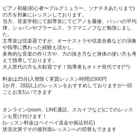
ピアノ初級(初心者〜ブルグミュラー、ソナチネあたりまで)
の方を対象にレッスンしております。

当方、音楽学校にて副専攻にてピアノを履修、バッハの平均
律、ショパンやブラームス、ラフマニノフなど勉強しまし
た。

主専攻は弦楽器ですが、オーケストラや弦楽合奏などの演奏
や指導に携わった経験も活かし、

多角的な音楽の作り方や、力の抜き方など身体の使い方も考
えて指導しております。

大人世代の方も大歓迎です！指導者もオトナ世代です(^^)

料金は25分(入替除く実質レッスン時間)1500円

1か月、2回以上のレッスンをおすすめしておりますが一回
ごとお支払いできます

オンライン(zoom、LINE通話、スカイプなど)にてのレッス
ンも受け付けます！

(レッスン料金はペイペイ送金や振込対応)

状況次第でその後対面レッスンへの切替もできます
