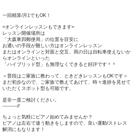
一回精算/月1でもOK！

<オンラインレッスンもできます>

レッスン開催場所は

「大森東四郵便局」の位置を目安に

お通いの手段が難しい方はオンラインレッスン

またはオンラインと対面と交互、雨の日は自転車使えないか
らオンラインといった

「ハイブリッド型」も無理なくできると好評です＾＾

＜普段はご家族に教わって、ときどきレッスンもOKです＞

まだ初歩なので、ご家族で教えてあげて、時々進捗を見せて
いただくスポット型も可能です。

是非一度ご検討ください。

----------//

ちょっと気軽にピアノ始めてみませんか？

ピアノは左右で違う動きをしますので、良い運動/ストレス
解消にもなります！
